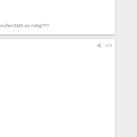
anrufen/SMS-en nötig????
#24