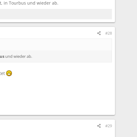
t, in Tourbus und wieder ab.
#28
us
und wieder ab.
tet
#29