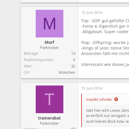
10. Juni 2014
M
Top: -SDP: gut gefüllte 
-Fanta 4: Eigentlich ga
-Alligatoah: Super cool
Murf
Flop: -Offspring: wurde
Parkrocker
-Kings of Leon: Keine St
Beiträge
13
Ansonsten fällt mir nicht
Reaktionspunkte
0
Interessant wie dieses Ja
Alter
32
Ort
München
10. Juni 2014
T
maxibt schrieb:
Gibt hier echt Leute, dene
es einfach nur arrogant,
tramerabat
auch keinen Bock bzw. wä
Parkrocker
Beiträge
97