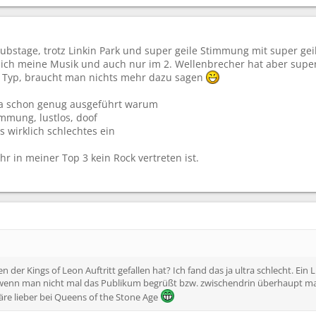
Clubstage, trotz Linkin Park und super geile Stimmung mit super ge
r nich meine Musik und auch nur im 2. Wellenbrecher hat aber supe
er Typ, braucht man nichts mehr dazu sagen
 ja schon genug ausgeführt warum
immung, lustlos, doof
s wirklich schlechtes ein
hr in meiner Top 3 kein Rock vertreten ist.
n der Kings of Leon Auftritt gefallen hat? Ich fand das ja ultra schlecht. Ein 
 wenn man nicht mal das Publikum begrüßt bzw. zwischendrin überhaupt mal 
re lieber bei Queens of the Stone Age