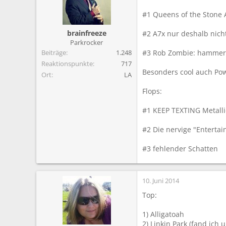
#1 Queens of the Stone 
brainfreeze
#2 A7x nur deshalb nicht
Parkrocker
Beiträge
1.248
#3 Rob Zombie: hammer S
Reaktionspunkte
717
Besonders cool auch Pow
Ort
LA
Flops:
#1 KEEP TEXTING Metalli
#2 Die nervige "Entertai
#3 fehlender Schatten
10. Juni 2014
Top:
1) Alligatoah
2) Linkin Park (fand ich