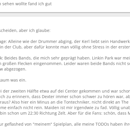
h sehen wollte fand ich gut
scheiden, aber ich glaube:
age: Alleine wie der Drummer abging, der Kerl liebt sein Handwerk
 in der Club, aber dafür konnte man völlig ohne Stress in der erst
rk: Beides Bands, die mich sehr geprägt haben. Linkin Park war me
en großen Flecken eingenommen. Leider waren beide Bands nicht so
ow abgezogen.
 kaum was ein.
bei der zweiten Hälfte etwa auf dei Center gekommen und war sch
h zu erinnern, dass Dexter immer schon schwer zu hören war, abe
us? Also hier ein Minus an die Tontechniker, nicht direkt an The 
me einfach nicht rein. Maiden ist mir irgendwie zu fad. Völlig un
bin schon um 22:30 Richtung Zelt. Aber für die Fans: schön, dass
 nur geflashed von "meinem" Spielplan, alle meine TODOs haben ihr