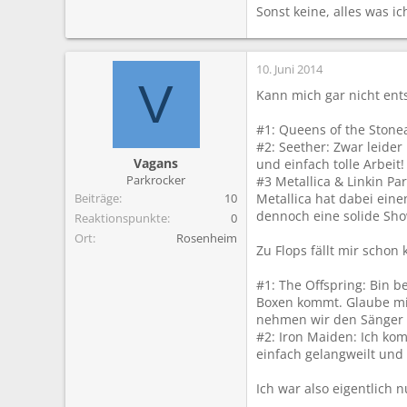
Sonst keine, alles was ic
10. Juni 2014
V
Kann mich gar nicht ent
#1: Queens of the Stone
#2: Seether: Zwar leider
Vagans
und einfach tolle Arbeit!
Parkrocker
#3 Metallica & Linkin Pa
Beiträge
10
Metallica hat dabei ein
dennoch eine solide Sh
Reaktionspunkte
0
Ort
Rosenheim
Zu Flops fällt mir schon
#1: The Offspring: Bin 
Boxen kommt. Glaube mic
nehmen wir den Sänger ra
#2: Iron Maiden: Ich kom
einfach gelangweilt und 
Ich war also eigentlich