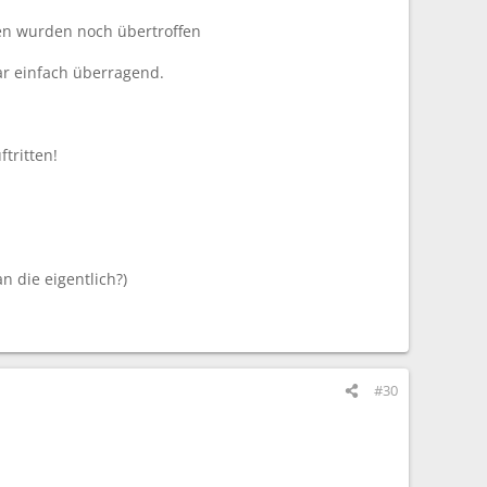
gen wurden noch übertroffen
war einfach überragend.
tritten!
 die eigentlich?)
#30