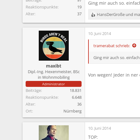
Ging mir auch so. einfac
Reaktionspunkte
19
Alter
37
HansDerGroße
und
ma
R
e
a
10. Juni 2014
k
t
i
tramerabat schrieb:
o
n
Ging mir auch so. einfach
e
maxibt
n
Dipl.-Ing. Hexenmeister, BSc
:
Von wegen! Jeder in ner
in Wohnmobiling
Administrator
Beiträge
18.831
Reaktionspunkte
6.648
Alter
36
Ort
Nürnberg
10. Juni 2014
TOP: