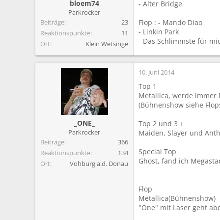
bloem74
- Alter Bridge
Parkrocker
Beiträge
23
Flop : - Mando Diao
- Linkin Park
Reaktionspunkte
11
- Das Schlimmste für mic
Ort
Klein Wetsinge
10. Juni 2014
Top 1
Metallica, werde immer 
(Bühnenshow siehe Flop
_ONE_
Top 2 und 3 +
Parkrocker
Maiden, Slayer und Anth
Beiträge
366
Special Top
Reaktionspunkte
134
Ghost, fand ich Megasta
Ort
Vohburg a.d. Donau
Flop
Metallica(Bühnenshow)
"One" mit Laser geht abe