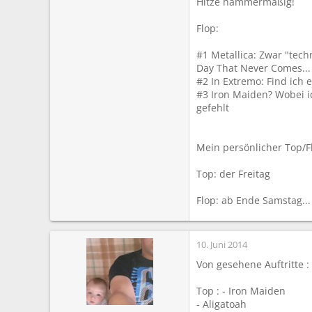
Hitze hammermäßig!
Flop:
#1 Metallica: Zwar "tec
Day That Never Comes... 
#2 In Extremo: Find ich 
#3 Iron Maiden? Wobei i
gefehlt
Mein persönlicher Top/F
Top: der Freitag
Flop: ab Ende Samstag...
10. Juni 2014
Von gesehene Auftritte :
Top : - Iron Maiden
- Aligatoah