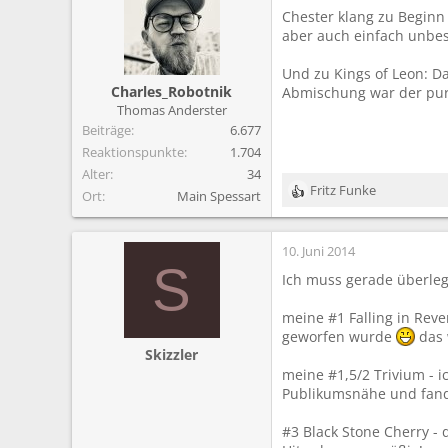
m
Chester klang zu Beginn
aber auch einfach unbes
Und zu Kings of Leon: Da
Charles_Robotnik
Abmischung war der pur
Thomas Anderster
Beiträge
6.677
Reaktionspunkte
1.704
Alter
34
Fritz Funke
Ort
Main Spessart
R
e
a
10. Juni 2014
k
S
t
Ich muss gerade überleg
i
o
meine #1 Falling in Reve
n
geworfen wurde
das w
e
Skizzler
n
meine #1,5/2 Trivium - i
:
Publikumsnähe und fand
#3 Black Stone Cherry - 