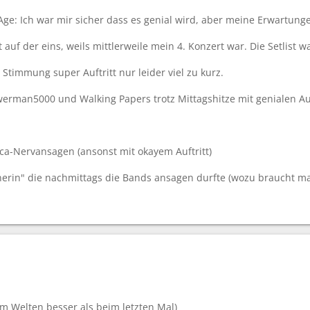
Age: Ich war mir sicher dass es genial wird, aber meine Erwartun
 auf der eins, weils mittlerweile mein 4. Konzert war. Die Setlist 
timmung super Auftritt nur leider viel zu kurz.
erman5000 und Walking Papers trotz Mittagshitze mit genialen Auf
ca-Nervansagen (ansonst mit okayem Auftritt)
nerin" die nachmittags die Bands ansagen durfte (wozu braucht man
 um Welten besser als beim letzten Mal)