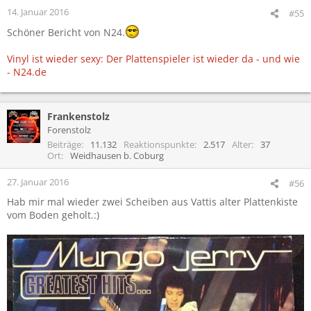
14. Januar 2016
#55
Schöner Bericht von N24.
Vinyl ist wieder sexy: Der Plattenspieler ist wieder da - und wie
- N24.de
Frankenstolz
Forenstolz
Beiträge
11.132
Reaktionspunkte
2.517
Alter
37
Ort
Weidhausen b. Coburg
27. Januar 2016
#56
Hab mir mal wieder zwei Scheiben aus Vattis alter Plattenkiste
vom Boden geholt.:)