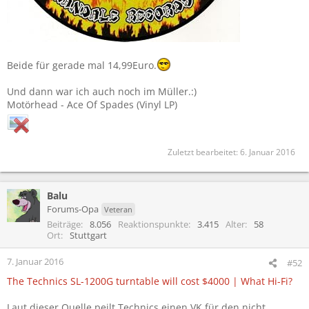
Beide für gerade mal 14,99Euro.
Und dann war ich auch noch im Müller.:)
Motörhead - Ace Of Spades (Vinyl LP)
Zuletzt bearbeitet:
6. Januar 2016
Balu
Forums-Opa
Veteran
Beiträge
8.056
Reaktionspunkte
3.415
Alter
58
Ort
Stuttgart
7. Januar 2016
#52
The Technics SL-1200G turntable will cost $4000 | What Hi-Fi?
Laut dieser Quelle peilt Technics einen VK für den nicht