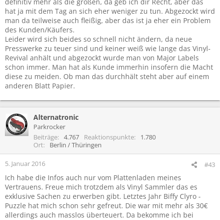
definitiv mehr als die großen, da geb ich dir Recht, aber das
hat ja mit dem Tag an sich eher weniger zu tun. Abgezockt wird
man da teilweise auch fleißig, aber das ist ja eher ein Problem
des Kunden/Käufers.
Leider wird sich beides so schnell nicht ändern, da neue
Presswerke zu teuer sind und keiner weiß wie lange das Vinyl-
Revival anhält und abgezockt wurde man von Major Labels
schon immer. Man hat als Kunde immerhin insofern die Macht
diese zu meiden. Ob man das durchhält steht aber auf einem
anderen Blatt Papier.
Alternatronic
Parkrocker
Beiträge
4.767
Reaktionspunkte
1.780
Ort
Berlin / Thüringen
5. Januar 2016
#43
Ich habe die Infos auch nur vom Plattenladen meines
Vertrauens. Freue mich trotzdem als Vinyl Sammler das es
exklusive Sachen zu erwerben gibt. Letztes Jahr Biffy Clyro -
Puzzle hat mich schon sehr gefreut. Die war mit mehr als 30€
allerdings auch masslos überteuert. Da bekomme ich bei