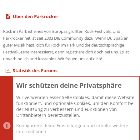
Über den Parkrocker
Rock im Park ist eines von Europas größten Rock-Festivals. Und
Parkrocker.net ist seit 2003 DIE Community dazu! Wenn Du Spaß an
guter Musik hast, dich für Rock im Park und die deutschsprachige
Festival-Szene interessierst, dann registriere dich doch bei uns. Es ist
unverbindlich und kostenlos. Wir freuen uns auf dich!
Statistik des Forums
Wir schützen deine Privatsphäre
Themen
22.121
Beiträge
825.692
Wir verwenden essentielle Cookies, damit diese Website
Mitglieder
12.427
funktioniert, und optionale Cookies, um den Komfort bei
Neuestes Mitglied
Berlin
der Nutzung zu verbessern und Funktionen von
Drittanbietern bereitzustellen.
Konfiguriere deine Einstellungen und erhalte weitere
Informationen
Datenschutz-Einstellungen
PR Light
Deutsch [Du]