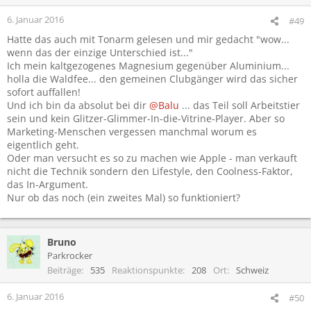
n
e
6. Januar 2016
#49
n
Hatte das auch mit Tonarm gelesen und mir gedacht "wow...
:
wenn das der einzige Unterschied ist..."
Ich mein kaltgezogenes Magnesium gegenüber Aluminium...
holla die Waldfee... den gemeinen Clubgänger wird das sicher
sofort auffallen!
Und ich bin da absolut bei dir
@Balu
... das Teil soll Arbeitstier
sein und kein Glitzer-Glimmer-In-die-Vitrine-Player. Aber so
Marketing-Menschen vergessen manchmal worum es
eigentlich geht.
Oder man versucht es so zu machen wie Apple - man verkauft
nicht die Technik sondern den Lifestyle, den Coolness-Faktor,
das In-Argument.
Nur ob das noch (ein zweites Mal) so funktioniert?
Bruno
Parkrocker
Beiträge
535
Reaktionspunkte
208
Ort
Schweiz
6. Januar 2016
#50