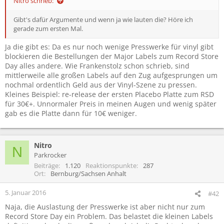
Nitro schrieb:
Gibt's dafür Argumente und wenn ja wie lauten die? Höre ich
gerade zum ersten Mal.
Ja die gibt es: Da es nur noch wenige Presswerke für vinyl gibt
blockieren die Bestellungen der Major Labels zum Record Store
Day alles andere. Wie Frankenstolz schon schrieb, sind
mittlerweile alle großen Labels auf den Zug aufgesprungen um
nochmal ordentlich Geld aus der Vinyl-Szene zu pressen.
Kleines Beispiel: re-release der ersten Placebo Platte zum RSD
für 30€+. Unnormaler Preis in meinen Augen und wenig später
gab es die Platte dann für 10€ weniger.
Nitro
N
Parkrocker
Beiträge
1.120
Reaktionspunkte
287
Ort
Bernburg/Sachsen Anhalt
5. Januar 2016
#42
Naja, die Auslastung der Presswerke ist aber nicht nur zum
Record Store Day ein Problem. Das belastet die kleinen Labels