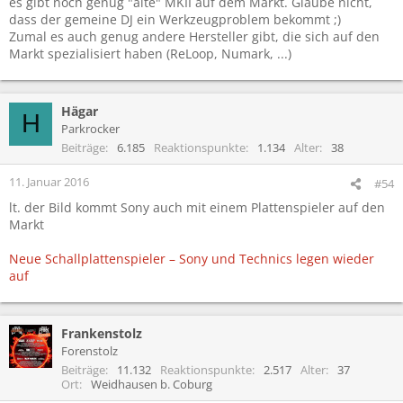
es gibt noch genug "alte" MKII auf dem Markt. Glaube nicht,
dass der gemeine DJ ein Werkzeugproblem bekommt ;)
Zumal es auch genug andere Hersteller gibt, die sich auf den
Markt spezialisiert haben (ReLoop, Numark, ...)
Hägar
H
Parkrocker
Beiträge
6.185
Reaktionspunkte
1.134
Alter
38
11. Januar 2016
#54
lt. der Bild kommt Sony auch mit einem Plattenspieler auf den
Markt
Neue Schallplattenspieler – Sony und Technics legen wieder
auf
Frankenstolz
Forenstolz
Beiträge
11.132
Reaktionspunkte
2.517
Alter
37
Ort
Weidhausen b. Coburg