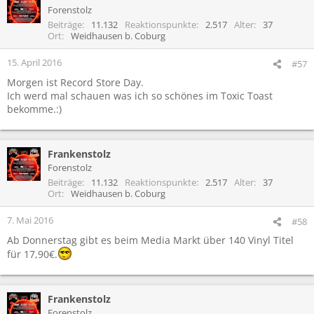
t
Forenstolz
i
Beiträge
11.132
Reaktionspunkte
2.517
Alter
37
o
Ort
Weidhausen b. Coburg
n
e
15. April 2016
#57
n
Morgen ist Record Store Day.
:
Ich werd mal schauen was ich so schönes im Toxic Toast
bekomme.:)
Frankenstolz
Forenstolz
Beiträge
11.132
Reaktionspunkte
2.517
Alter
37
Ort
Weidhausen b. Coburg
7. Mai 2016
#58
Ab Donnerstag gibt es beim Media Markt über 140 Vinyl Titel
für 17,90€.
Frankenstolz
Forenstolz