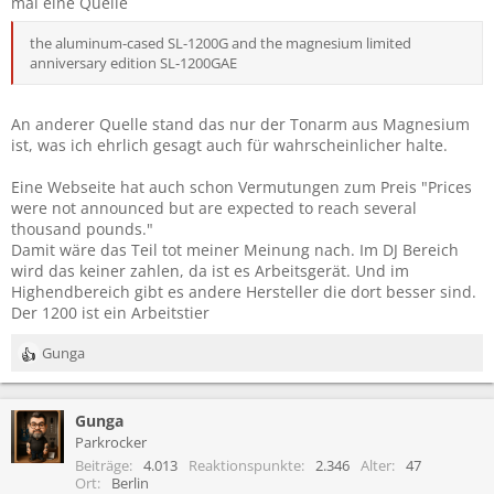
mal eine Quelle
the aluminum-cased SL-1200G and the magnesium limited
anniversary edition SL-1200GAE
An anderer Quelle stand das nur der Tonarm aus Magnesium
ist, was ich ehrlich gesagt auch für wahrscheinlicher halte.
Eine Webseite hat auch schon Vermutungen zum Preis "Prices
were not announced but are expected to reach several
thousand pounds."
Damit wäre das Teil tot meiner Meinung nach. Im DJ Bereich
wird das keiner zahlen, da ist es Arbeitsgerät. Und im
Highendbereich gibt es andere Hersteller die dort besser sind.
Der 1200 ist ein Arbeitstier
Gunga
R
e
a
Gunga
k
t
Parkrocker
i
Beiträge
4.013
Reaktionspunkte
2.346
Alter
47
o
Ort
Berlin