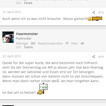
o
Ort
Färdd
n
e
22. April 2012
#13
n
Auch wenn ich so was nicht brauche , klasse gamacht
:
Haarmonster
Parkrocker
Beiträge
351
Reaktionspunkte
77
Alter
45
Ort
Tamm
22. April 2012
#14
Danke für die super Karte, die wird bestimmt noch hilfreich
sein! Da der Donnerstag vor RIP ja dieses Jahr mal kein Feiertag
ist, werden wir Getränke und Essen erst vor Ort besorgen,
dann müssen wir schon von daheim nicht so viel mitschleppen.
Wenn man dann vorher schon weiß, wo man hingehen kann,
ist das um so besser!