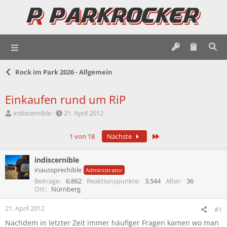
Rock im Park 2026 - Allgemein
Einkaufen rund um RiP
E
E
indiscernible
21. April 2012
r
r
s
s
Letzte
1 von 18
Nächste
t
t
e
e
l
l
indiscernible
l
l
inaussprechible
Administrator
e
t
Beiträge
6.862
Reaktionspunkte
3.544
Alter
36
r
a
Ort
Nürnberg
m
21. April 2012
#1
Nachdem in letzter Zeit immer häufiger Fragen kamen wo man