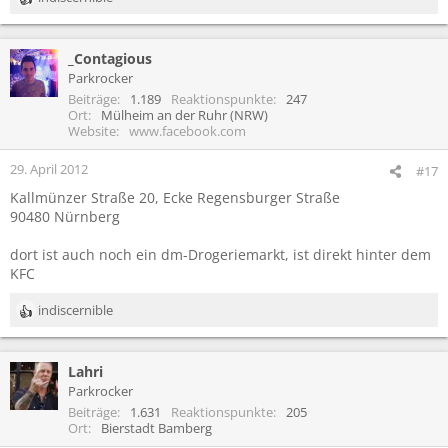
R
e
a
_Contagious
k
t
Parkrocker
i
Beiträge
1.189
Reaktionspunkte
247
o
Ort
Mülheim an der Ruhr (NRW)
n
Website
www.facebook.com
e
n
29. April 2012
#17
:
Kallmünzer Straße 20, Ecke Regensburger Straße
90480 Nürnberg
dort ist auch noch ein dm-Drogeriemarkt, ist direkt hinter dem
KFC
indiscernible
R
e
a
Lahri
k
t
Parkrocker
i
Beiträge
1.631
Reaktionspunkte
205
o
Ort
Bierstadt Bamberg
n