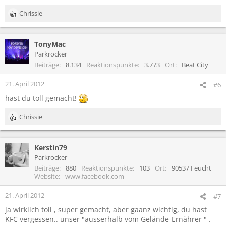
Chrissie
R
e
a
TonyMac
k
t
Parkrocker
i
Beiträge
8.134
Reaktionspunkte
3.773
Ort
Beat City
o
n
21. April 2012
#6
e
hast du toll gemacht!
n
:
Chrissie
R
e
a
Kerstin79
k
t
Parkrocker
i
Beiträge
880
Reaktionspunkte
103
Ort
90537 Feucht
o
Website
www.facebook.com
n
e
21. April 2012
#7
n
ja wirklich toll , super gemacht, aber gaanz wichtig, du hast
:
KFC vergessen.. unser "ausserhalb vom Gelände-Ernährer " .