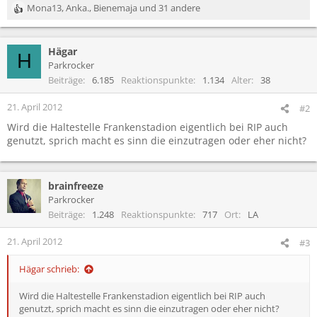
Mona13
,
Anka.
,
Bienemaja
und 31 andere
R
e
a
Hägar
k
H
t
Parkrocker
i
Beiträge
6.185
Reaktionspunkte
1.134
Alter
38
o
n
21. April 2012
#2
e
Wird die Haltestelle Frankenstadion eigentlich bei RIP auch
n
genutzt, sprich macht es sinn die einzutragen oder eher nicht?
:
brainfreeze
Parkrocker
Beiträge
1.248
Reaktionspunkte
717
Ort
LA
21. April 2012
#3
Hägar schrieb:
Wird die Haltestelle Frankenstadion eigentlich bei RIP auch
genutzt, sprich macht es sinn die einzutragen oder eher nicht?