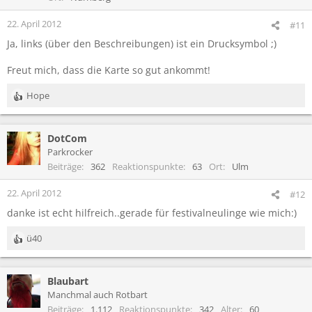
22. April 2012
#11
Ja, links (über den Beschreibungen) ist ein Drucksymbol ;)
Freut mich, dass die Karte so gut ankommt!
Hope
R
e
a
DotCom
k
t
Parkrocker
i
Beiträge
362
Reaktionspunkte
63
Ort
Ulm
o
n
22. April 2012
#12
e
danke ist echt hilfreich..gerade für festivalneulinge wie mich:)
n
:
ü40
R
e
a
Blaubart
k
t
Manchmal auch Rotbart
i
Beiträge
1.112
Reaktionspunkte
342
Alter
60