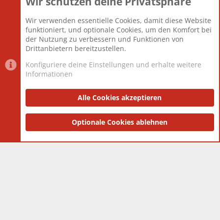
Wir schützen deine Privatsphäre
Themen
22.121
Beiträge
825.675
Wir verwenden essentielle Cookies, damit diese Website
Mitglieder
12.425
funktioniert, und optionale Cookies, um den Komfort bei
Neuestes Mitglied
Toddster85
der Nutzung zu verbessern und Funktionen von
Drittanbietern bereitzustellen.
Konfiguriere deine Einstellungen und erhalte weitere
Informationen
Datenschutz-Einstellungen
PR Light
Deutsch [Du]
Nutzungsbedingungen
Alle Cookies akzeptieren
Datenschutzerklärung
Impressum
®
Community platform by XenForo
Optionale Cookies ablehnen
© 2010-2025 XenForo Ltd.
|
Style
and add-ons by ThemeHouse