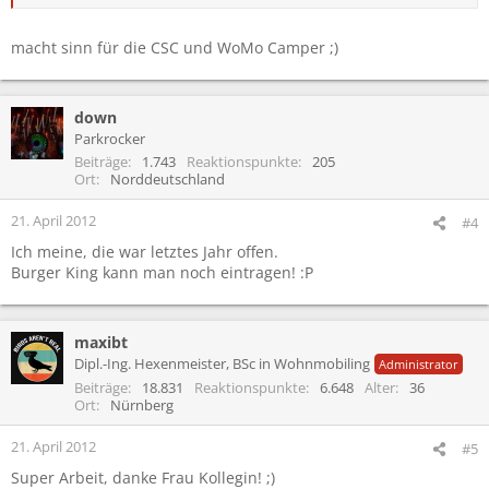
macht sinn für die CSC und WoMo Camper ;)
down
Parkrocker
Beiträge
1.743
Reaktionspunkte
205
Ort
Norddeutschland
21. April 2012
#4
Ich meine, die war letztes Jahr offen.
Burger King kann man noch eintragen! :P
maxibt
Dipl.-Ing. Hexenmeister, BSc in Wohnmobiling
Administrator
Beiträge
18.831
Reaktionspunkte
6.648
Alter
36
Ort
Nürnberg
21. April 2012
#5
Super Arbeit, danke Frau Kollegin! ;)