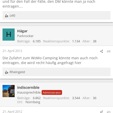
und für den Fall der Fälle, den DM könnte man ja noch
eintragen....
ü40
R
e
a
Hägar
k
H
t
Parkrocker
i
Beiträge
6.185
Reaktionspunkte
1.134
Alter
38
o
n
21. April 2012
#8
e
Die Zufahrt zum WoMo Camping könnte man auch noch
n
eintragen, die wird recht häufig angefragt hier
:
Rheingeist
R
e
a
indiscernible
k
t
inaussprechible
Administrator
i
Beiträge
6.862
Reaktionspunkte
3.544
Alter
36
o
Ort
Nürnberg
n
e
21. April 2012
#9