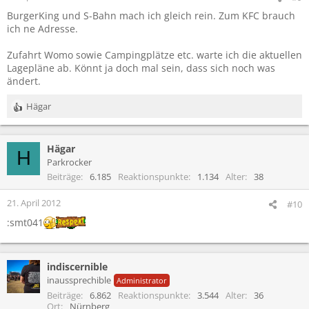
n
BurgerKing und S-Bahn mach ich gleich rein. Zum KFC brauch
:
ich ne Adresse.
Zufahrt Womo sowie Campingplätze etc. warte ich die aktuellen
Lagepläne ab. Könnt ja doch mal sein, dass sich noch was
ändert.
Hägar
R
e
a
Hägar
k
H
t
Parkrocker
i
Beiträge
6.185
Reaktionspunkte
1.134
Alter
38
o
n
21. April 2012
#10
e
:smt041
n
:
indiscernible
inaussprechible
Administrator
Beiträge
6.862
Reaktionspunkte
3.544
Alter
36
Ort
Nürnberg