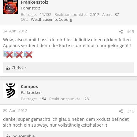
Frankenstolz
Forenstolz
Beiträge
11.132
Reaktionspunkte
2.517
Alter
37
Ort
Weidhausen b. Coburg
24. April 2012
#15
Wow, also damit hasst du dir hier definitiv einen dicken fetten
Applaus verdient denn die Karte is dir einfach nur gelungen!!!
Chrissie
R
e
a
Campos
k
t
Parkrocker
i
Beiträge
154
Reaktionspunkte
28
o
n
29. April 2012
#16
e
danke, super gemacht! ich glaub neben dem xxxlutz befindet
n
sich noch ein subway, nur vollständigkeitshalber ;)
:
indiscernible