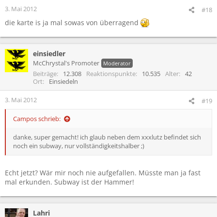
e
3. Mai 2012
#18
n
die karte is ja mal sowas von überragend
:
einsiedler
McChrystal's Promoter
Moderator
Beiträge
12.308
Reaktionspunkte
10.535
Alter
42
Ort
Einsiedeln
3. Mai 2012
#19
Campos schrieb:
danke, super gemacht! ich glaub neben dem xxxlutz befindet sich
noch ein subway, nur vollständigkeitshalber ;)
Echt jetzt? Wär mir noch nie aufgefallen. Müsste man ja fast
mal erkunden. Subway ist der Hammer!
Lahri