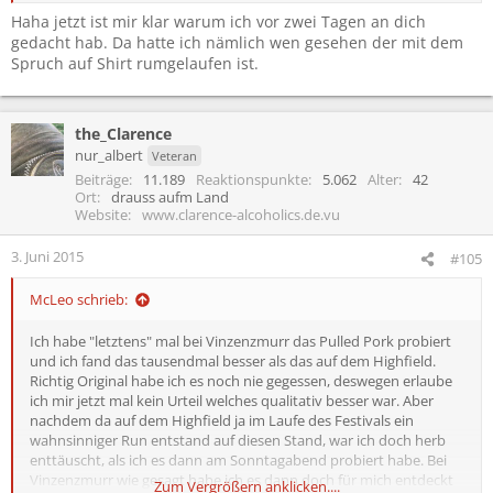
Haha jetzt ist mir klar warum ich vor zwei Tagen an dich
gedacht hab. Da hatte ich nämlich wen gesehen der mit dem
Spruch auf Shirt rumgelaufen ist.
the_Clarence
nur_albert
Veteran
Beiträge
11.189
Reaktionspunkte
5.062
Alter
42
Ort
drauss aufm Land
Website
www.clarence-alcoholics.de.vu
3. Juni 2015
#105
McLeo schrieb:
Ich habe "letztens" mal bei Vinzenzmurr das Pulled Pork probiert
und ich fand das tausendmal besser als das auf dem Highfield.
Richtig Original habe ich es noch nie gegessen, deswegen erlaube
ich mir jetzt mal kein Urteil welches qualitativ besser war. Aber
nachdem da auf dem Highfield ja im Laufe des Festivals ein
wahnsinniger Run entstand auf diesen Stand, war ich doch herb
enttäuscht, als ich es dann am Sonntagabend probiert habe. Bei
Vinzenzmurr wie gesagt habe ich es dann doch für mich entdeckt
Zum Vergrößern anklicken....