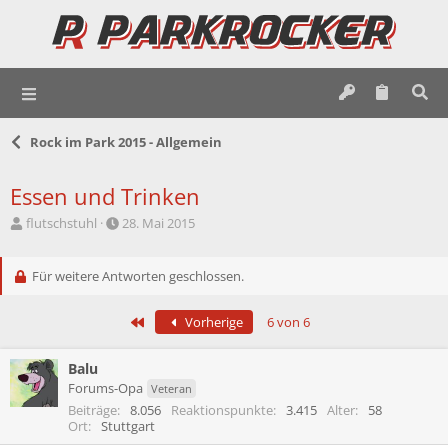
Rock im Park 2015 - Allgemein
Essen und Trinken
E
E
flutschstuhl
28. Mai 2015
r
r
s
s
t
Für weitere Antworten geschlossen.
t
e
e
l
l
Erste
Vorherige
6 von 6
l
l
e
t
r
a
Balu
m
Forums-Opa
Veteran
Beiträge
8.056
Reaktionspunkte
3.415
Alter
58
Ort
Stuttgart