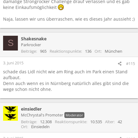
damalige Strongrocker Challenge drauf verlassen und es gab
keine Einkaufsmöglichkeit
Naja, lassen wir uns überraschen, wie es dieses Jahr aussieht ;)
Shakesnake
S
Parkrocker
Beiträge
965
Reaktionspunkte
136
Ort
München
3. Juni 2015
#115
schade das Lidl nicht wie am Ring auch im Park einen Stand
aufbaut.
Denn auch wenn es in Nürnberg natürlich alles gibt sind die
wege schon nicht ohne.
einsiedler
McChrystal's Promoter
Moderator
Beiträge
12.308
Reaktionspunkte
10.535
Alter
42
Ort
Einsiedeln