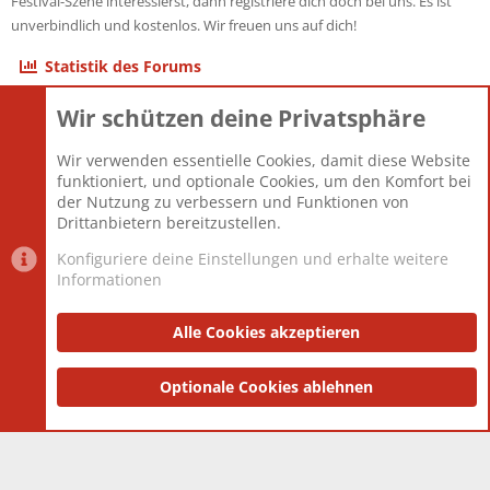
Festival-Szene interessierst, dann registriere dich doch bei uns. Es ist
unverbindlich und kostenlos. Wir freuen uns auf dich!
Statistik des Forums
Wir schützen deine Privatsphäre
Themen
22.121
Beiträge
825.694
Wir verwenden essentielle Cookies, damit diese Website
Mitglieder
12.427
funktioniert, und optionale Cookies, um den Komfort bei
Neuestes Mitglied
Berlin
der Nutzung zu verbessern und Funktionen von
Drittanbietern bereitzustellen.
Konfiguriere deine Einstellungen und erhalte weitere
Informationen
Datenschutz-Einstellungen
PR Light
Deutsch [Du]
Nutzungsbedingungen
Alle Cookies akzeptieren
Datenschutzerklärung
Impressum
®
Community platform by XenForo
Optionale Cookies ablehnen
© 2010-2025 XenForo Ltd.
|
Style
and add-ons by ThemeHouse