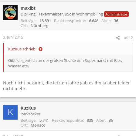
maxibt
Dipl.-Ing. Hexenmeister, BSc in Wohnmobiling
Administrator
Beiträge
18.831
Reaktionspunkte
6.648
Alter
36
Ort
Nürnberg
3. Juni 2015
#112
KuzKus schrieb:
Gibt's eigentlich an der großen Straße den Supermarkt mit Bier,
Wasser etc?
Noch nicht bekannt, die letzten Jahre gab es ihn ja aber leider
nicht mehr.
KuzKus
K
Parkrocker
Beiträge
5.741
Reaktionspunkte
838
Alter
36
Ort
Monaco