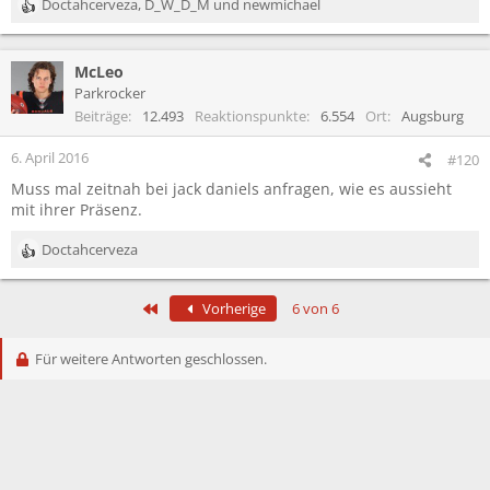
Doctahcerveza
,
D_W_D_M
und
newmichael
R
e
a
McLeo
k
t
Parkrocker
i
Beiträge
12.493
Reaktionspunkte
6.554
Ort
Augsburg
o
n
6. April 2016
#120
e
Muss mal zeitnah bei jack daniels anfragen, wie es aussieht
n
mit ihrer Präsenz.
:
Doctahcerveza
R
e
a
Erste
Vorherige
6 von 6
k
t
i
Für weitere Antworten geschlossen.
o
n
e
n
: