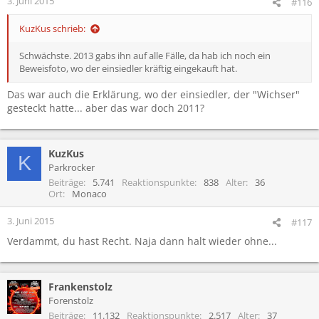
3. Juni 2015
#116
KuzKus schrieb:
Schwächste. 2013 gabs ihn auf alle Fälle, da hab ich noch ein
Beweisfoto, wo der einsiedler kräftig eingekauft hat.
Das war auch die Erklärung, wo der einsiedler, der "Wichser"
gesteckt hatte... aber das war doch 2011?
KuzKus
K
Parkrocker
Beiträge
5.741
Reaktionspunkte
838
Alter
36
Ort
Monaco
3. Juni 2015
#117
Verdammt, du hast Recht. Naja dann halt wieder ohne...
Frankenstolz
Forenstolz
Beiträge
11.132
Reaktionspunkte
2.517
Alter
37