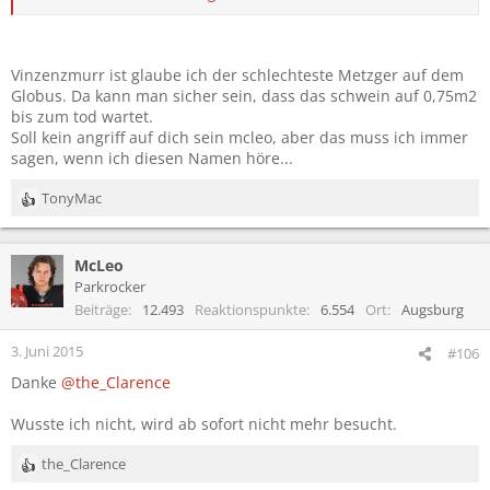
ein halbes Jahr später.
Für mich sind die erste Wahl immer noch Pommes vom McCain
Stand, auch wenn die Burger absolut widerlich sind. Aber so eine
Vinzenzmurr ist glaube ich der schlechteste Metzger auf dem
XXL Pommes Tüte mit Ketchup und Mayo macht mich soweit satt,
Globus. Da kann man sicher sein, dass das schwein auf 0,75m2
dass ich zufrieden bin und bisher waren die bei mir auch immer
bis zum tod wartet.
frisch und schmackhaft. Ansonsten sind es dann oftmals Asia
Soll kein angriff auf dich sein mcleo, aber das muss ich immer
Nudeln. Den Barbarenspieß möchte ich mal probieren, aber
sagen, wenn ich diesen Namen höre...
ansonsten reizt mich eher wenig, die Qualität ist oftmals einfach
schauderhaft, ganz abgesehen von den hygienischen Zuständen,
TonyMac
in denen sich viele Stände präsentieren.
R
e
Übrigens halte ich Handbrot beispielsweise auch für völlig
a
überschätzt.
McLeo
k
t
Parkrocker
i
Beiträge
12.493
Reaktionspunkte
6.554
Ort
Augsburg
o
n
3. Juni 2015
#106
e
Danke
@the_Clarence
n
:
Wusste ich nicht, wird ab sofort nicht mehr besucht.
the_Clarence
R