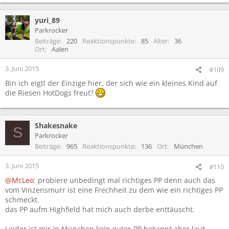
e
a
yuri_89
k
t
Parkrocker
i
Beiträge
220
Reaktionspunkte
85
Alter
36
o
Ort
Aalen
n
e
3. Juni 2015
#109
n
Bin ich eigtl der Einzige hier, der sich wie ein kleines Kind auf
:
die Riesen HotDogs freut?
Shakesnake
S
Parkrocker
Beiträge
965
Reaktionspunkte
136
Ort
München
3. Juni 2015
#110
@McLeo
: probiere unbedingt mal richtiges PP denn auch das
vom Vinzensmurr ist eine Frechheit zu dem wie ein richtiges PP
schmeckt.
das PP aufm Highfield hat mich auch derbe enttäuscht.
Leider ist mir in München kein gutes PP bekannt aber laut