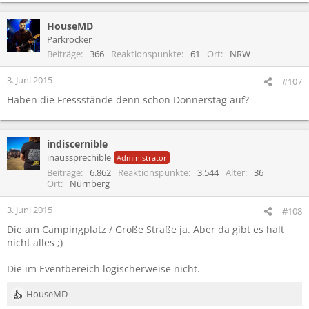
e
a
HouseMD
k
t
Parkrocker
i
Beiträge
366
Reaktionspunkte
61
Ort
NRW
o
n
3. Juni 2015
#107
e
Haben die Fressstände denn schon Donnerstag auf?
n
:
indiscernible
inaussprechible
Administrator
Beiträge
6.862
Reaktionspunkte
3.544
Alter
36
Ort
Nürnberg
3. Juni 2015
#108
Die am Campingplatz / Große Straße ja. Aber da gibt es halt
nicht alles ;)
Die im Eventbereich logischerweise nicht.
HouseMD
R