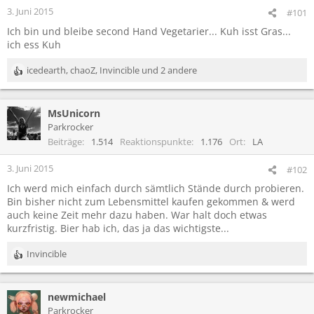
3. Juni 2015
#101
Ich bin und bleibe second Hand Vegetarier... Kuh isst Gras...
ich ess Kuh
icedearth
,
chaoZ
,
Invincible
und 2 andere
R
e
a
MsUnicorn
k
t
Parkrocker
i
Beiträge
1.514
Reaktionspunkte
1.176
Ort
LA
o
n
3. Juni 2015
#102
e
Ich werd mich einfach durch sämtlich Stände durch probieren.
n
Bin bisher nicht zum Lebensmittel kaufen gekommen & werd
:
auch keine Zeit mehr dazu haben. War halt doch etwas
kurzfristig. Bier hab ich, das ja das wichtigste...
Invincible
R
e
a
newmichael
k
t
Parkrocker