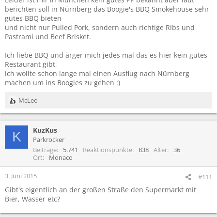
berichten soll in Nürnberg das Boogie's BBQ Smokehouse sehr
gutes BBQ bieten
und nicht nur Pulled Pork, sondern auch richtige Ribs und
Pastrami und Beef Brisket.
Ich liebe BBQ und ärger mich jedes mal das es hier kein gutes
Restaurant gibt,
ich wollte schon lange mal einen Ausflug nach Nürnberg
machen um ins Boogies zu gehen :)
McLeo
R
e
a
KuzKus
k
K
t
Parkrocker
i
Beiträge
5.741
Reaktionspunkte
838
Alter
36
o
Ort
Monaco
n
e
3. Juni 2015
#111
n
Gibt's eigentlich an der großen Straße den Supermarkt mit
:
Bier, Wasser etc?