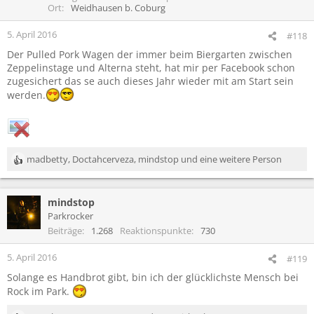
Ort
Weidhausen b. Coburg
5. April 2016
#118
Der Pulled Pork Wagen der immer beim Biergarten zwischen
Zeppelinstage und Alterna steht, hat mir per Facebook schon
zugesichert das se auch dieses Jahr wieder mit am Start sein
werden.
madbetty
,
Doctahcerveza
,
mindstop
und eine weitere Person
R
e
a
mindstop
k
t
Parkrocker
i
Beiträge
1.268
Reaktionspunkte
730
o
n
5. April 2016
#119
e
Solange es Handbrot gibt, bin ich der glücklichste Mensch bei
n
:
Rock im Park.