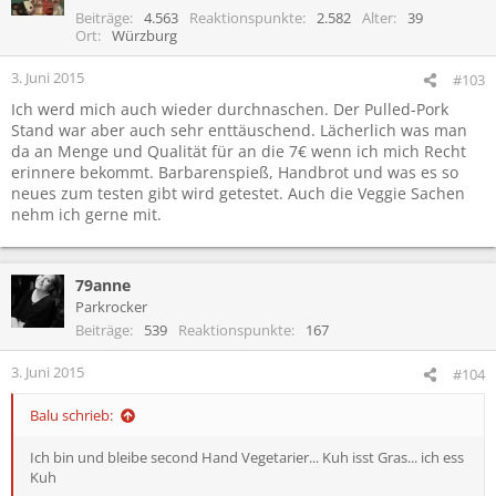
i
Beiträge
4.563
Reaktionspunkte
2.582
Alter
39
o
Ort
Würzburg
n
e
3. Juni 2015
#103
n
Ich werd mich auch wieder durchnaschen. Der Pulled-Pork
:
Stand war aber auch sehr enttäuschend. Lächerlich was man
da an Menge und Qualität für an die 7€ wenn ich mich Recht
erinnere bekommt. Barbarenspieß, Handbrot und was es so
neues zum testen gibt wird getestet. Auch die Veggie Sachen
nehm ich gerne mit.
79anne
Parkrocker
Beiträge
539
Reaktionspunkte
167
3. Juni 2015
#104
Balu schrieb:
Ich bin und bleibe second Hand Vegetarier... Kuh isst Gras... ich ess
Kuh