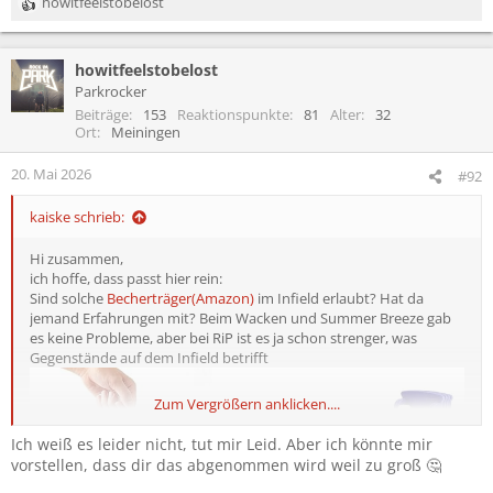
howitfeelstobelost
R
e
a
howitfeelstobelost
k
t
Parkrocker
i
Beiträge
153
Reaktionspunkte
81
Alter
32
o
Ort
Meiningen
n
e
20. Mai 2026
#92
n
:
kaiske schrieb:
Hi zusammen,
ich hoffe, dass passt hier rein:
Sind solche
Becherträger(Amazon)
im Infield erlaubt? Hat da
jemand Erfahrungen mit? Beim Wacken und Summer Breeze gab
es keine Probleme, aber bei RiP ist es ja schon strenger, was
Gegenstände auf dem Infield betrifft
Zum Vergrößern anklicken....
Ich weiß es leider nicht, tut mir Leid. Aber ich könnte mir
vorstellen, dass dir das abgenommen wird weil zu groß 🤔