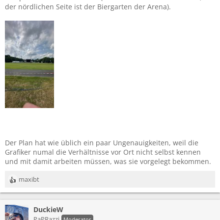
der nördlichen Seite ist der Biergarten der Arena).
Der Plan hat wie üblich ein paar Ungenauigkeiten, weil die
Grafiker numal die Verhältnisse vor Ort nicht selbst kennen
und mit damit arbeiten müssen, was sie vorgelegt bekommen.
maxibt
R
e
a
DuckieW
k
t
PaPRazzi
Moderator