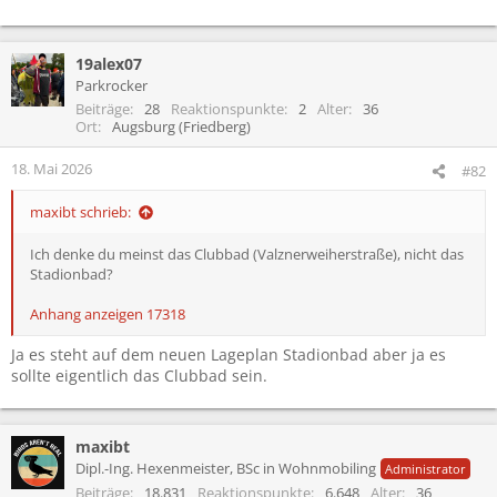
19alex07
Parkrocker
Beiträge
28
Reaktionspunkte
2
Alter
36
Ort
Augsburg (Friedberg)
18. Mai 2026
#82
maxibt schrieb:
Ich denke du meinst das Clubbad (Valznerweiherstraße), nicht das
Stadionbad?
Anhang anzeigen 17318
Ja es steht auf dem neuen Lageplan Stadionbad aber ja es
sollte eigentlich das Clubbad sein.
maxibt
Dipl.-Ing. Hexenmeister, BSc in Wohnmobiling
Administrator
Beiträge
18.831
Reaktionspunkte
6.648
Alter
36