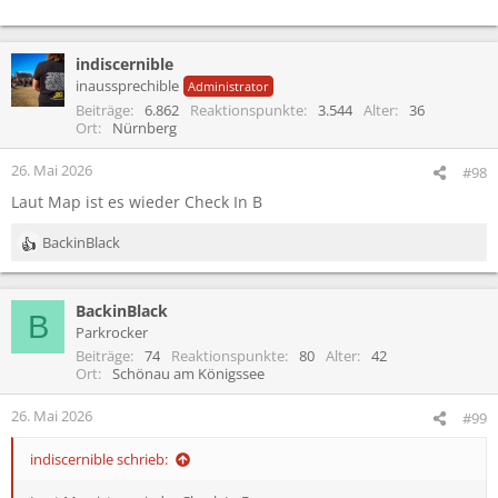
indiscernible
inaussprechible
Administrator
Beiträge
6.862
Reaktionspunkte
3.544
Alter
36
Ort
Nürnberg
26. Mai 2026
#98
Laut Map ist es wieder Check In B
BackinBlack
R
e
a
BackinBlack
k
B
t
Parkrocker
i
Beiträge
74
Reaktionspunkte
80
Alter
42
o
Ort
Schönau am Königssee
n
e
26. Mai 2026
#99
n
:
indiscernible schrieb: