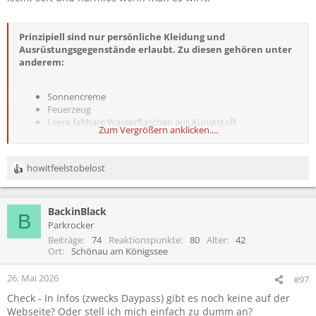
Prinzipiell sind nur persönliche Kleidung und
Ausrüstungsgegenstände erlaubt. Zu diesen gehören unter
anderem:
Sonnencreme
Feuerzeug
Leere faltbare Wasserflaschen aus Kunststoff
Zum Vergrößern anklicken....
Medikamente (Asthmaspray, Tabletten, etc.)
Powerbank
Kontaktlinsenflüssigkeit
howitfeelstobelost
Desinfektionsflüssigkeit
R
Zigaretten / E-Zigaretten
e
Insulinspritze (KEINE normalen Spritzen, nur zur s.c.
a
Applikation = sehr kurze Nadel): erlaubt ist maximal 1
BackinBlack
k
B
Spritze
t
Parkrocker
Insulinfläschchen
i
Beiträge
74
Reaktionspunkte
80
Alter
42
o
Ort
Schönau am Königssee
n
e
26. Mai 2026
#97
n
Check - In Infos (zwecks Daypass) gibt es noch keine auf der
:
Webseite? Oder stell ich mich einfach zu dumm an?