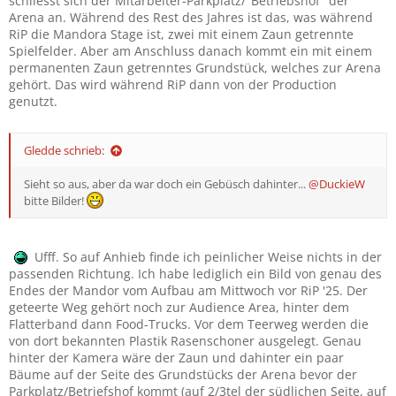
schliesst sich der Mitarbeiter-Parkplatz/"Betriebshof" der
Arena an. Während des Rest des Jahres ist das, was während
RiP die Mandora Stage ist, zwei mit einem Zaun getrennte
Spielfelder. Aber am Anschluss danach kommt ein mit einem
permanenten Zaun getrenntes Grundstück, welches zur Arena
gehört. Das wird während RiP dann von der Production
genutzt.
Gledde schrieb:
Sieht so aus, aber da war doch ein Gebüsch dahinter...
@DuckieW
bitte Bilder!
Ufff. So auf Anhieb finde ich peinlicher Weise nichts in der
passenden Richtung. Ich habe lediglich ein Bild von genau des
Endes der Mandor vom Aufbau am Mittwoch vor RiP '25. Der
geteerte Weg gehört noch zur Audience Area, hinter dem
Flatterband dann Food-Trucks. Vor dem Teerweg werden die
von dort bekannten Plastik Rasenschoner ausgelegt. Genau
hinter der Kamera wäre der Zaun und dahinter ein paar
Bäume auf der Seite des Grundstücks der Arena bevor der
Parkplatz/Betriefshof kommt (auf 2/3tel der südlichen Seite, auf