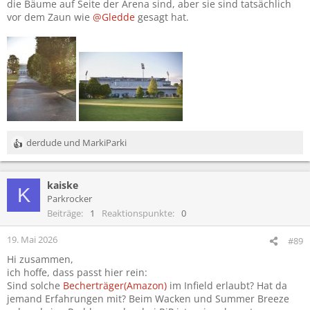
die Bäume auf Seite der Arena sind, aber sie sind tatsächlich
vor dem Zaun wie
@Gledde
gesagt hat.
derdude
und
MarkiParki
R
e
a
kaiske
k
K
t
Parkrocker
i
Beiträge
1
Reaktionspunkte
0
o
n
19. Mai 2026
#89
e
Hi zusammen,
n
ich hoffe, dass passt hier rein:
:
Sind solche
Becherträger(Amazon)
im Infield erlaubt? Hat da
jemand Erfahrungen mit? Beim Wacken und Summer Breeze