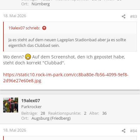
Ort
Nürnberg
18. Mai 2026
#83
19alex07 schrieb:
Ja es steht auf dem neuen Lageplan Stadionbad aber ja es sollte
eigentlich das Clubbad sein.
Wo denn?
Auf dem Screenshot, den ich gepostet habe,
steht doch korrekt "Clubbad".
https://static10.rock-im-park.com/cc8ba80e-fb56-4099-9ef8-
2d96e27e60e8.jpg
19alex07
Parkrocker
Beiträge
28
Reaktionspunkte
2
Alter
36
Ort
Augsburg (Friedberg)
18. Mai 2026
#84