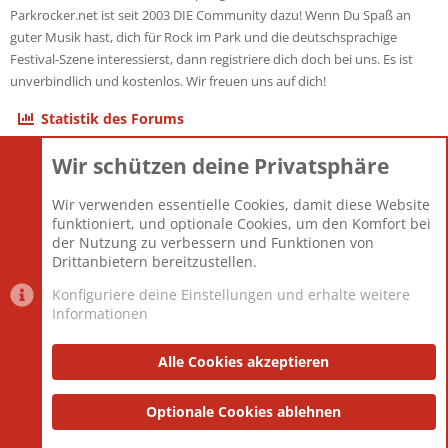
Parkrocker.net ist seit 2003 DIE Community dazu! Wenn Du Spaß an
guter Musik hast, dich für Rock im Park und die deutschsprachige
Festival-Szene interessierst, dann registriere dich doch bei uns. Es ist
unverbindlich und kostenlos. Wir freuen uns auf dich!
Statistik des Forums
Wir schützen deine Privatsphäre
Themen
22.121
Beiträge
825.694
Wir verwenden essentielle Cookies, damit diese Website
Mitglieder
12.427
funktioniert, und optionale Cookies, um den Komfort bei
Neuestes Mitglied
Berlin
der Nutzung zu verbessern und Funktionen von
Drittanbietern bereitzustellen.
Konfiguriere deine Einstellungen und erhalte weitere
Informationen
Datenschutz-Einstellungen
PR Light
Deutsch [Du]
Nutzungsbedingungen
Alle Cookies akzeptieren
Datenschutzerklärung
Impressum
®
Community platform by XenForo
Optionale Cookies ablehnen
© 2010-2025 XenForo Ltd.
|
Style
and add-ons by ThemeHouse