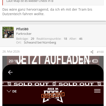
Laut Map ist es wieder Check In B
Das wäre ganz hervorragend, da ich eh mit der Tram bis
Dutzenteich fahren wollte.
Pfisti80
Parkrocker
Beiträge
29
Reaktionspunkte
18
Alter
46
Ort
Schwand bei Nürnberg
26. Mai 2026
#100