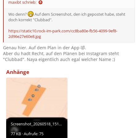
maxibt schrieb:
Wo denn?
Auf dem Screenshot, den ich gepostet habe, steht
doch korrekt "Clubbad".
https://static10.rock-im-park.com/cc8ba80e-fb56-4099-9ef8-
2d96e27e60e8.jpg
Genau hier. Auf dem Plan in der App 🤣.
Aber du hadt Recht, auf den Plänen bei Instagram steht
"Clubbad". Naya eigentlich auch egal welcher Name ;)
Anhänge
Screenshot_20260518_151939.jpg
77 KB · Aufrufe: 75