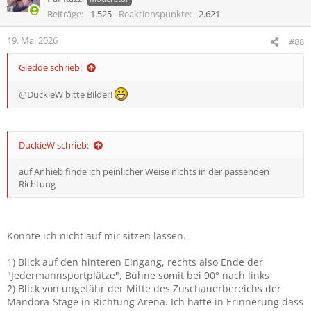
i
Beiträge
1.525
Reaktionspunkte
2.621
o
n
19. Mai 2026
#88
e
n
Gledde schrieb:
:
@DuckieW bitte Bilder!
DuckieW schrieb:
auf Anhieb finde ich peinlicher Weise nichts in der passenden
Richtung
Konnte ich nicht auf mir sitzen lassen.
1) Blick auf den hinteren Eingang, rechts also Ende der
"Jedermannsportplätze", Bühne somit bei 90° nach links
2) Blick von ungefähr der Mitte des Zuschauerbereichs der
Mandora-Stage in Richtung Arena. Ich hatte in Erinnerung dass