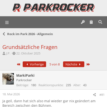
Rock im Park 2026 - Allgemein
Grundsätzliche Fragen
E
E
J.P.
22. Oktober 2025
r
r
s
s
Erste
Letzte
Vorherige
5 von 8
Nächste
t
t
e
e
l
l
MarkiParki
l
l
Parkrocker
e
t
Beiträge
180
Reaktionspunkte
235
Alter
43
r
a
m
18. Mai 2026
#81
Ja geil, dann hat sich also mal wieder gar nix geändert am
Bereich zwischen den Bühnen.