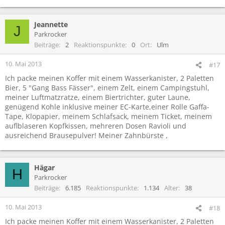
Jeannette
J
Parkrocker
Beiträge
2
Reaktionspunkte
0
Ort
Ulm
10. Mai 2013
#17
Ich packe meinen Koffer mit einem Wasserkanister, 2 Paletten
Bier, 5 "Gang Bass Fässer", einem Zelt, einem Campingstuhl,
meiner Luftmatzratze, einem Biertrichter, guter Laune,
genügend Kohle inklusive meiner EC-Karte,einer Rolle Gaffa-
Tape, Klopapier, meinem Schlafsack, meinem Ticket, meinem
auflblaseren Kopfkissen, mehreren Dosen Ravioli und
ausreichend Brausepulver! Meiner Zahnbürste ,
Hägar
H
Parkrocker
Beiträge
6.185
Reaktionspunkte
1.134
Alter
38
10. Mai 2013
#18
Ich packe meinen Koffer mit einem Wasserkanister, 2 Paletten