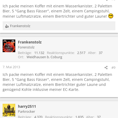
Ich packe meinen Koffer mit einem Wasserkanister, 2 Paletten
Bier, 5 "Gang Bass Fässer", einem Zelt, einem Campingstuhl,
meiner Luftmatzratze, einem Biertrichter und guter Laune!
Frankenstolz
R
e
a
Frankenstolz
k
t
Forenstolz
i
Beiträge
11.132
Reaktionspunkte
2.517
Alter
37
o
Ort
Weidhausen b. Coburg
n
e
7. Mai 2013
#9
n
Ich packe meinen Koffer mit einem Wasserkanister, 2 Paletten
:
Bier, 5 "Gang Bass Fässer", einem Zelt, einem Campingstuhl,
meiner Luftmatzratze, einem Biertrichter guter Laune und
genügend Kohle inklusive meiner EC-Karte.
harry2511
Parkrocker
Beiträge
4.370
Reaktionspunkte
1.835
Alter
37