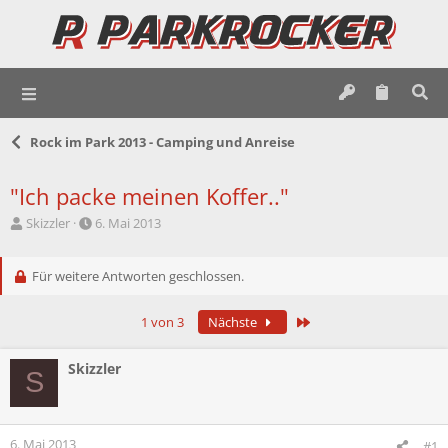
Rock im Park 2013 - Camping und Anreise
"Ich packe meinen Koffer.."
E
E
Skizzler
6. Mai 2013
r
r
s
s
t
Für weitere Antworten geschlossen.
t
e
e
l
l
Letzte
1 von 3
Nächste
l
l
e
t
r
a
Skizzler
S
m
6. Mai 2013
#1