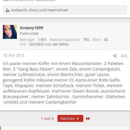
icedearth
,
dina:)
und
newmichael
R
e
a
Greeny1899
k
t
Parkrocker
i
Beiträge
1.901
Reaktionspunkte
765
Alter
43
o
Ort
Nördlich von der Mitte
n
e
10. Mai 2013
#20
n
Ich packe meinen Koffer mit einem Wasserkanister, 2 Paletten
:
Bier, 5 "Gang Bass Fässer", einem Zelt, einem Campingstuhl,
meiner Luftmatzratze, einem Biertrichter, guter Laune,
genügend Kohle inklusive meiner EC-Karte,einer Rolle Gaffa-
Tape, Klopapier, meinem Schlafsack, meinem Ticket, meinem
auflblaseren Kopfkissen, mehreren Dosen Ravioli, ausreichend
Brausepulver, meiner Zahnbürste , Gummihammer, Glätteisen
:smt043 und meinem Campingbecher
Letzte
1 von 3
Nächste