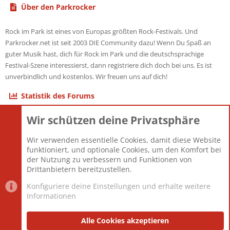
Über den Parkrocker
Rock im Park ist eines von Europas größten Rock-Festivals. Und
Parkrocker.net ist seit 2003 DIE Community dazu! Wenn Du Spaß an
guter Musik hast, dich für Rock im Park und die deutschsprachige
Festival-Szene interessierst, dann registriere dich doch bei uns. Es ist
unverbindlich und kostenlos. Wir freuen uns auf dich!
Statistik des Forums
Wir schützen deine Privatsphäre
Themen
22.121
Beiträge
825.676
Wir verwenden essentielle Cookies, damit diese Website
Mitglieder
12.426
funktioniert, und optionale Cookies, um den Komfort bei
Neuestes Mitglied
nabulamisika
der Nutzung zu verbessern und Funktionen von
Drittanbietern bereitzustellen.
Konfiguriere deine Einstellungen und erhalte weitere
Informationen
Datenschutz-Einstellungen
PR Light
Deutsch [Du]
Nutzungsbedingungen
Alle Cookies akzeptieren
Datenschutzerklärung
Impressum