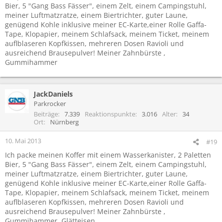
Bier, 5 "Gang Bass Fässer", einem Zelt, einem Campingstuhl,
meiner Luftmatzratze, einem Biertrichter, guter Laune,
genügend Kohle inklusive meiner EC-Karte,einer Rolle Gaffa-
Tape, Klopapier, meinem Schlafsack, meinem Ticket, meinem
auflblaseren Kopfkissen, mehreren Dosen Ravioli und
ausreichend Brausepulver! Meiner Zahnbürste ,
Gummihammer
JackDaniels
Parkrocker
Beiträge
7.339
Reaktionspunkte
3.016
Alter
34
Ort
Nürnberg
10. Mai 2013
#19
Ich packe meinen Koffer mit einem Wasserkanister, 2 Paletten
Bier, 5 "Gang Bass Fässer", einem Zelt, einem Campingstuhl,
meiner Luftmatzratze, einem Biertrichter, guter Laune,
genügend Kohle inklusive meiner EC-Karte,einer Rolle Gaffa-
Tape, Klopapier, meinem Schlafsack, meinem Ticket, meinem
auflblaseren Kopfkissen, mehreren Dosen Ravioli und
ausreichend Brausepulver! Meiner Zahnbürste ,
Gummihammer, Glätteisen