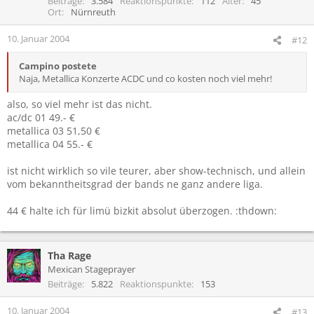
Beiträge
3.584
Reaktionspunkte
112
Alter
45
Ort
Nürnreuth
10. Januar 2004
#12
Campino postete
Naja, Metallica Konzerte ACDC und co kosten noch viel mehr!
also, so viel mehr ist das nicht.
ac/dc 01 49.- €
metallica 03 51,50 €
metallica 04 55.- €
ist nicht wirklich so vile teurer, aber show-technisch, und allein
vom bekanntheitsgrad der bands ne ganz andere liga.
44 € halte ich für limü bizkit absolut überzogen. :thdown:
Tha Rage
Mexican Stageprayer
Beiträge
5.822
Reaktionspunkte
153
10. Januar 2004
#13