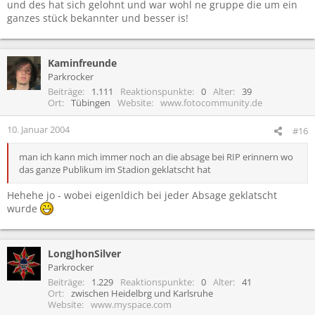
und des hat sich gelohnt und war wohl ne gruppe die um ein
ganzes stück bekannter und besser is!
Kaminfreunde
Parkrocker
Beiträge
1.111
Reaktionspunkte
0
Alter
39
Ort
Tübingen
Website
www.fotocommunity.de
10. Januar 2004
#16
man ich kann mich immer noch an die absage bei RIP erinnern wo
das ganze Publikum im Stadion geklatscht hat
Hehehe jo - wobei eigenldich bei jeder Absage geklatscht
wurde
LongJhonSilver
Parkrocker
Beiträge
1.229
Reaktionspunkte
0
Alter
41
Ort
zwischen Heidelbrg und Karlsruhe
Website
www.myspace.com