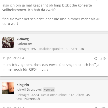
also ich bin ja mal gespannt ob limp bizkit die konzerte
vollbekommen, ich hab da zweifel
find sie zwar net schlecht, aber nie und nimmer mehr als 40
euro wert
k-dawg
Parkrocker
Beiträge
597
Reaktionspunkte
0
Alter
40
11. Januar 2004
#19
muss ich zugeben, dass das etwas überzogen ist! ich hoff ja
immer noch für RIP04...:ugly
KingPin
Ich will Dyers eve!!
Veteran
Beiträge
3.584
Reaktionspunkte
112
Alter
45
Ort
Nürnreuth
11. Januar 2004