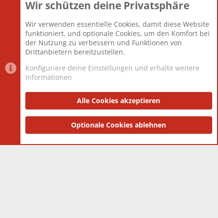
Wir schützen deine Privatsphäre
Themen
22.121
Beiträge
825.690
Wir verwenden essentielle Cookies, damit diese Website
Mitglieder
12.427
funktioniert, und optionale Cookies, um den Komfort bei
Neuestes Mitglied
Berlin
der Nutzung zu verbessern und Funktionen von
Drittanbietern bereitzustellen.
Konfiguriere deine Einstellungen und erhalte weitere
Informationen
Datenschutz-Einstellungen
PR Light
Deutsch [Du]
Nutzungsbedingungen
Alle Cookies akzeptieren
Datenschutzerklärung
Impressum
®
Community platform by XenForo
Optionale Cookies ablehnen
© 2010-2025 XenForo Ltd.
|
Style
and add-ons by ThemeHouse