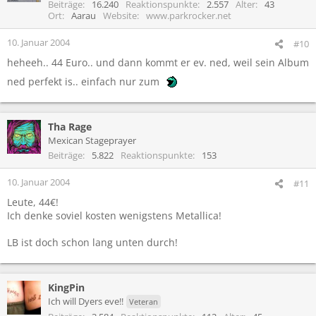
Beiträge
16.240
Reaktionspunkte
2.557
Alter
43
Ort
Aarau
Website
www.parkrocker.net
10. Januar 2004
#10
heheeh.. 44 Euro.. und dann kommt er ev. ned, weil sein Album
ned perfekt is.. einfach nur zum
Tha Rage
Mexican Stageprayer
Beiträge
5.822
Reaktionspunkte
153
10. Januar 2004
#11
Leute, 44€!
Ich denke soviel kosten wenigstens Metallica!
LB ist doch schon lang unten durch!
KingPin
Ich will Dyers eve!!
Veteran