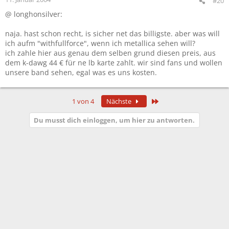
#20
@ longhonsilver:
naja. hast schon recht, is sicher net das billigste. aber was will
ich aufm "withfullforce", wenn ich metallica sehen will?
ich zahle hier aus genau dem selben grund diesen preis, aus
dem k-dawg 44 € für ne lb karte zahlt. wir sind fans und wollen
unsere band sehen, egal was es uns kosten.
Letzte
1 von 4
Nächste
Du musst dich einloggen, um hier zu antworten.