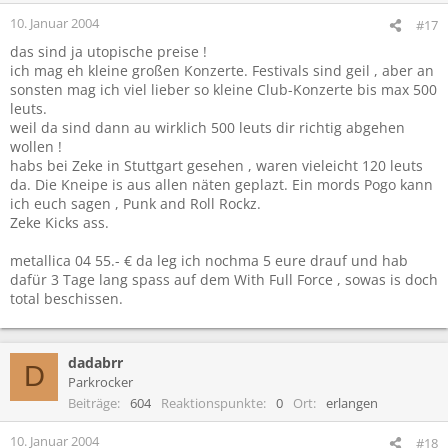
10. Januar 2004
#17
das sind ja utopische preise !
ich mag eh kleine großen Konzerte. Festivals sind geil , aber an
sonsten mag ich viel lieber so kleine Club-Konzerte bis max 500
leuts.
weil da sind dann au wirklich 500 leuts dir richtig abgehen
wollen !
habs bei Zeke in Stuttgart gesehen , waren vieleicht 120 leuts
da. Die Kneipe is aus allen näten geplazt. Ein mords Pogo kann
ich euch sagen , Punk and Roll Rockz.
Zeke Kicks ass.
metallica 04 55.- € da leg ich nochma 5 eure drauf und hab
dafür 3 Tage lang spass auf dem With Full Force , sowas is doch
total beschissen.
dadabrr
D
Parkrocker
Beiträge
604
Reaktionspunkte
0
Ort
erlangen
10. Januar 2004
#18