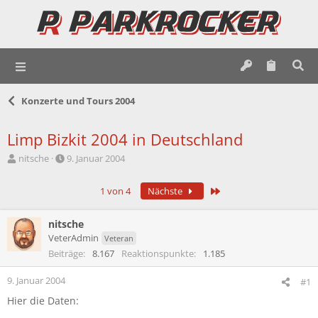
Konzerte und Tours 2004
Limp Bizkit 2004 in Deutschland
E
E
nitsche
9. Januar 2004
r
r
s
s
Letzte
1 von 4
Nächste
t
t
e
e
l
l
nitsche
l
l
VeterAdmin
Veteran
e
t
Beiträge
8.167
Reaktionspunkte
1.185
r
a
m
9. Januar 2004
#1
Hier die Daten: