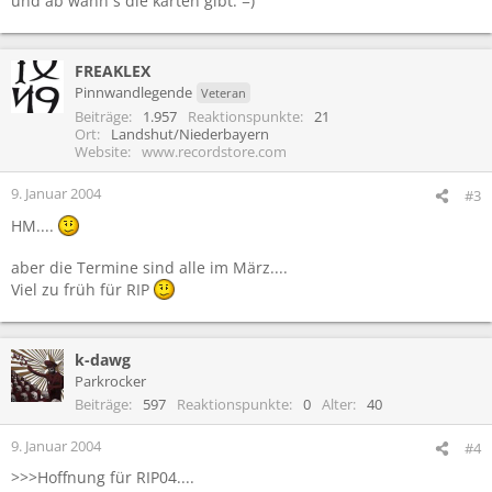
und ab wann s die karten gibt. =)
FREAKLEX
Pinnwandlegende
Veteran
Beiträge
1.957
Reaktionspunkte
21
Ort
Landshut/Niederbayern
Website
www.recordstore.com
9. Januar 2004
#3
HM....
aber die Termine sind alle im März....
Viel zu früh für RIP
k-dawg
Parkrocker
Beiträge
597
Reaktionspunkte
0
Alter
40
9. Januar 2004
#4
>>>Hoffnung für RIP04....