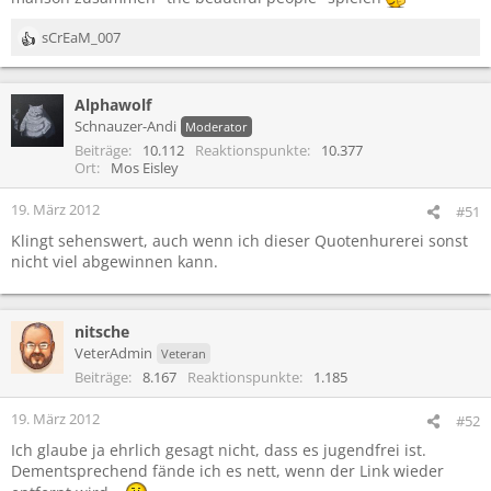
sCrEaM_007
R
e
a
Alphawolf
k
t
Schnauzer-Andi
Moderator
i
Beiträge
10.112
Reaktionspunkte
10.377
o
Ort
Mos Eisley
n
e
19. März 2012
#51
n
Klingt sehenswert, auch wenn ich dieser Quotenhurerei sonst
:
nicht viel abgewinnen kann.
nitsche
VeterAdmin
Veteran
Beiträge
8.167
Reaktionspunkte
1.185
19. März 2012
#52
Ich glaube ja ehrlich gesagt nicht, dass es jugendfrei ist.
Dementsprechend fände ich es nett, wenn der Link wieder