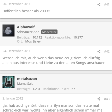
20. Dezember 2011
#41
Hoffentlich besser als 2009!!
Alphawolf
Schnauzer-Andi
Moderator
Beiträge
10.112
Reaktionspunkte
10.377
Ort
Mos Eisley
24. Dezember 2011
#42
Werde ich mir, auch wenn das neue Zeug ziemlich dürftig
allein aus Interesse und Liebe zu den alten Songs anschauen.
metalsuzan
Mama Said
Beiträge
1.231
Reaktionspunkte
67
3. Januar 2012
#43
tja, hab auch gehört, dass marilyn manson das letzte mal
schrecklich war. wollte ihn aber eigentlich schon immer mal