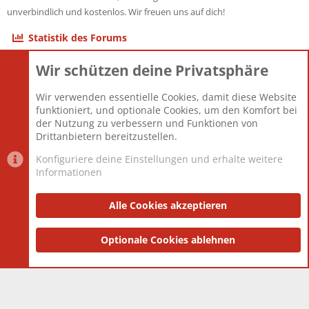
unverbindlich und kostenlos. Wir freuen uns auf dich!
Statistik des Forums
Wir schützen deine Privatsphäre
Themen
22.121
Beiträge
825.675
Wir verwenden essentielle Cookies, damit diese Website
Mitglieder
12.425
funktioniert, und optionale Cookies, um den Komfort bei
Neuestes Mitglied
Toddster85
der Nutzung zu verbessern und Funktionen von
Drittanbietern bereitzustellen.
Konfiguriere deine Einstellungen und erhalte weitere
Informationen
Datenschutz-Einstellungen
PR Light
Deutsch [Du]
Nutzungsbedingungen
Alle Cookies akzeptieren
Datenschutzerklärung
Impressum
®
Community platform by XenForo
Optionale Cookies ablehnen
© 2010-2025 XenForo Ltd.
|
Style
and add-ons by ThemeHouse