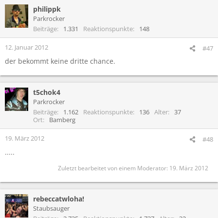
philippk
Parkrocker
Beiträge
1.331
Reaktionspunkte
148
12. Januar 2012
#47
der bekommt keine dritte chance.
t5chok4
Parkrocker
Beiträge
1.162
Reaktionspunkte
136
Alter
37
Ort
Bamberg
19. März 2012
#48
.....
Zuletzt bearbeitet von einem Moderator:
19. März 2012
rebeccatwloha!
Staubsauger