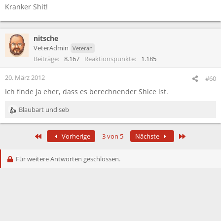
Kranker Shit!
nitsche
VeterAdmin
Veteran
Beiträge
8.167
Reaktionspunkte
1.185
20. März 2012
#60
Ich finde ja eher, dass es berechnender Shice ist.
Blaubart
und
seb
R
e
a
Erste
Letzte
Vorherige
3 von 5
Nächste
k
t
i
Für weitere Antworten geschlossen.
o
n
e
n
: