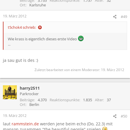
Beiträge
3.735
Reaktionspunkte
1.737
Alter
32
Ort
Karlsruhe
19. März 2012
#49
t5chok4 schrieb:
Wie krass is eigentlich dieses erste Video
...
ja sau gut is des :)
Zuletzt bearbeitet von einem Moderator:
19. März 2012
harry2511
Parkrocker
Beiträge
4.370
Reaktionspunkte
1.835
Alter
37
Ort
Berlin
19. März 2012
#50
laut
rammstein.de
werden jene beim echo (Do, 22.3) mit
manson zusammen "the beautiful people" spielen