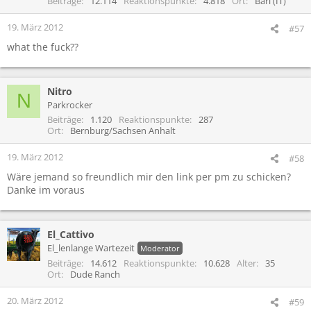
Beiträge
12.114
Reaktionspunkte
4.818
Ort
Bari (IT)
19. März 2012
#57
what the fuck??
Nitro
N
Parkrocker
Beiträge
1.120
Reaktionspunkte
287
Ort
Bernburg/Sachsen Anhalt
19. März 2012
#58
Wäre jemand so freundlich mir den link per pm zu schicken?
Danke im voraus
El_Cattivo
El_lenlange Wartezeit
Moderator
Beiträge
14.612
Reaktionspunkte
10.628
Alter
35
Ort
Dude Ranch
20. März 2012
#59