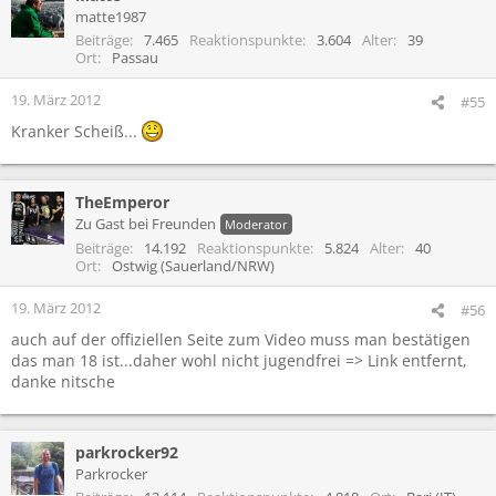
t
matte1987
i
Beiträge
7.465
Reaktionspunkte
3.604
Alter
39
o
Ort
Passau
n
e
19. März 2012
#55
n
Kranker Scheiß...
:
TheEmperor
Zu Gast bei Freunden
Moderator
Beiträge
14.192
Reaktionspunkte
5.824
Alter
40
Ort
Ostwig (Sauerland/NRW)
19. März 2012
#56
auch auf der offiziellen Seite zum Video muss man bestätigen
das man 18 ist...daher wohl nicht jugendfrei => Link entfernt,
danke nitsche
parkrocker92
Parkrocker