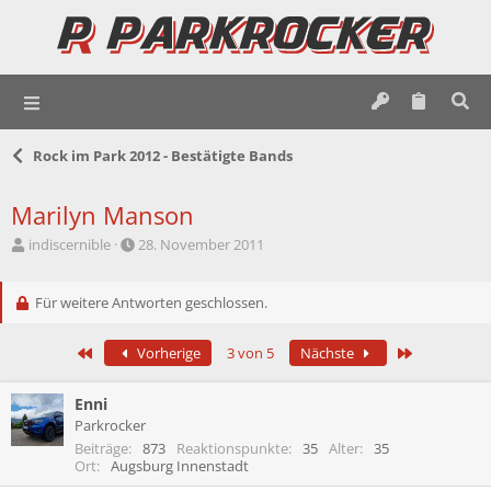
Rock im Park 2012 - Bestätigte Bands
Marilyn Manson
E
E
indiscernible
28. November 2011
r
r
s
s
t
Für weitere Antworten geschlossen.
t
e
e
l
l
Erste
Letzte
Vorherige
3 von 5
Nächste
l
l
e
t
r
a
Enni
m
Parkrocker
Beiträge
873
Reaktionspunkte
35
Alter
35
Ort
Augsburg Innenstadt