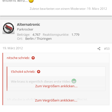
entfernt wird...
Zuletzt bearbeitet von einem Moderator:
19. März 2012
Alternatronic
Parkrocker
Beiträge
4.767
Reaktionspunkte
1.779
Ort
Berlin / Thüringen
19. März 2012
#53
nitsche schrieb:
t5chok4 schrieb:
Wie krass is eigentlich dieses erste Video
....
Zum Vergrößern anklicken....
Ich glaube ja ehrlich gesagt nicht, dass es jugendfrei ist.
Zum Vergrößern anklicken....
Dementsprechend fände ich es nett, wenn der Link wieder
entfernt wird...