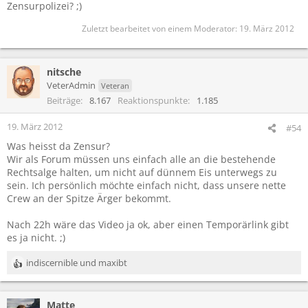
Zensurpolizei? ;)
Zuletzt bearbeitet von einem Moderator:
19. März 2012
nitsche
VeterAdmin
Veteran
Beiträge
8.167
Reaktionspunkte
1.185
19. März 2012
#54
Was heisst da Zensur?
Wir als Forum müssen uns einfach alle an die bestehende
Rechtsalge halten, um nicht auf dünnem Eis unterwegs zu
sein. Ich persönlich möchte einfach nicht, dass unsere nette
Crew an der Spitze Ärger bekommt.
Nach 22h wäre das Video ja ok, aber einen Temporärlink gibt
es ja nicht. ;)
indiscernible
und
maxibt
R
e
a
Matte
k