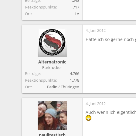
Beiträge
1.248
Reaktionspunkte
717
Ort
LA
4. Juni 2012
Hätte ich so gerne noch
Alternatronic
Parkrocker
Beiträge
4.766
Reaktionspunkte
1.778
Ort
Berlin / Thüringen
4. Juni 2012
Auch wenn ich eigentlich
paulitastisch