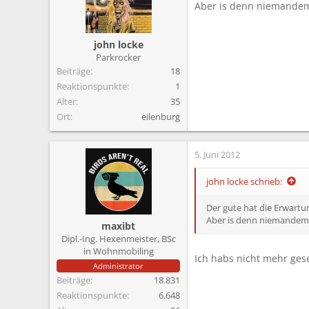
Aber is denn niemandem 
john locke
Parkrocker
Beiträge
18
Reaktionspunkte
1
Alter
35
Ort
eilenburg
5. Juni 2012
john locke schrieb:
Der gute hat die Erwartun
Aber is denn niemandem a
maxibt
Dipl.-Ing. Hexenmeister, BSc
in Wohnmobiling
Ich habs nicht mehr ges
Administrator
Beiträge
18.831
Reaktionspunkte
6.648