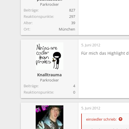
Parkrocker
Beiträge
827
Reaktionspunkte
297
Alter
39
Ort
München
5. Juni 2012
Für mich das Highlight d
Knalltrauma
Parkrocker
Beiträge
4
Reaktionspunkte
0
5. Juni 2012
einsiedler schrieb: