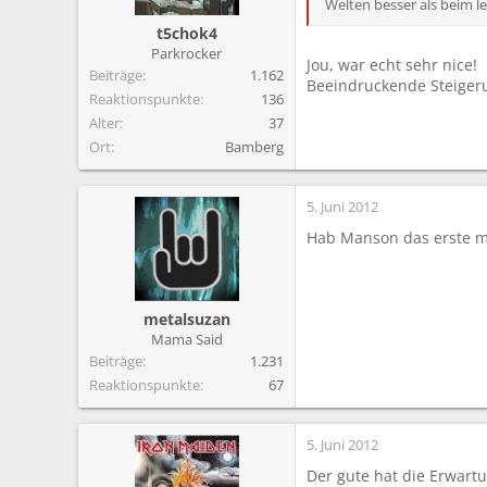
Welten besser als beim le
t5chok4
Parkrocker
Jou, war echt sehr nice!
Beiträge
1.162
Beeindruckende Steige
Reaktionspunkte
136
Alter
37
Ort
Bamberg
5. Juni 2012
Hab Manson das erste mal
metalsuzan
Mama Said
Beiträge
1.231
Reaktionspunkte
67
5. Juni 2012
Der gute hat die Erwartu