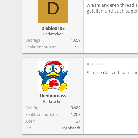
m
D
wie im anderen thread s
gefallen und auch supe
Diablo0106
Parkrocker
Beiträge
1.659
Reaktionspunkte
730
4. Juni 2012
Schade das zu lesen. Fan
thedoomass
Parkrocker
Beiträge
3.989
Reaktionspunkte
1.203
Alter
37
Ort
Ingolstadt