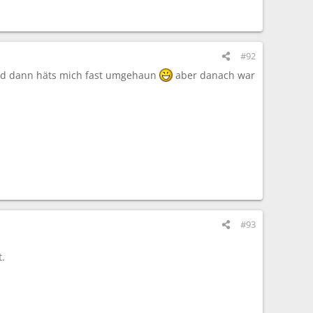
#92
nd dann häts mich fast umgehaun
aber danach war
#93
t.