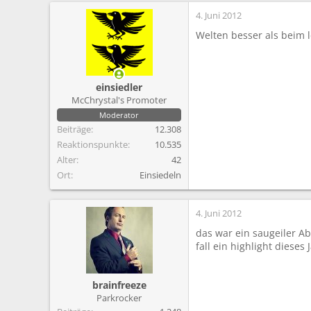
4. Juni 2012
Welten besser als beim l
einsiedler
McChrystal's Promoter
Moderator
Beiträge
12.308
Reaktionspunkte
10.535
Alter
42
Ort
Einsiedeln
4. Juni 2012
das war ein saugeiler A
fall ein highlight dieses 
brainfreeze
Parkrocker