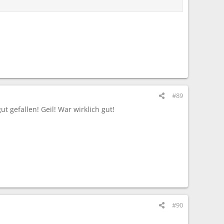
#89
 gefallen! Geil! War wirklich gut!
#90