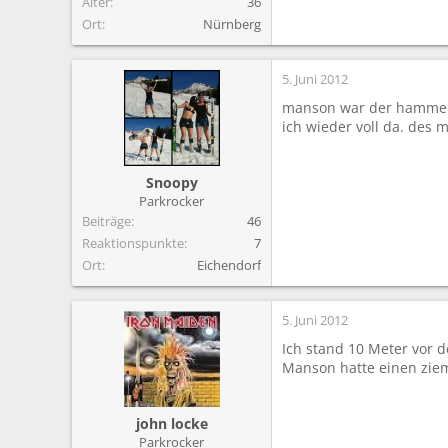
Alter
36
Ort
Nürnberg
5. Juni 2012
manson war der hammer,
ich wieder voll da. des 
Snoopy
Parkrocker
Beiträge
46
Reaktionspunkte
7
Ort
Eichendorf
5. Juni 2012
Ich stand 10 Meter vor d
Manson hatte einen ziem
john locke
Parkrocker