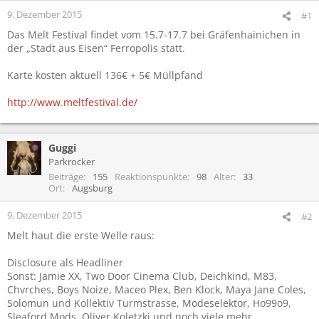
9. Dezember 2015
#1
Das Melt Festival findet vom 15.7-17.7 bei Gräfenhainichen in
der „Stadt aus Eisen“ Ferropolis statt.
Karte kosten aktuell 136€ + 5€ Müllpfand
http://www.meltfestival.de/
Guggi
Parkrocker
Beiträge
155
Reaktionspunkte
98
Alter
33
Ort
Augsburg
9. Dezember 2015
#2
Melt haut die erste Welle raus:
Disclosure als Headliner
Sonst: Jamie XX, Two Door Cinema Club, Deichkind, M83,
Chvrches, Boys Noize, Maceo Plex, Ben Klock, Maya Jane Coles,
Solomun und Kollektiv Turmstrasse, Modeselektor, Ho99o9,
Sleaford Mods, Oliver Koletzki und noch viele mehr...