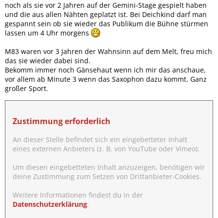
noch als sie vor 2 Jahren auf der Gemini-Stage gespielt haben
und die aus allen Nähten geplatzt ist. Bei Deichkind darf man
gespannt sein ob sie wieder das Publikum die Bühne stürmen
lassen um 4 Uhr morgens
M83 waren vor 3 Jahren der Wahnsinn auf dem Melt, freu mich
das sie wieder dabei sind.
Bekomm immer noch Gänsehaut wenn ich mir das anschaue,
vor allem ab Minute 3 wenn das Saxophon dazu kommt. Ganz
großer Sport.
Zustimmung erforderlich
An dieser Stelle befindet sich ein eingebetteter Inhalt
eines externen Anbieters (z. B. von YouTube oder Vimeo).
Um diesen eingebetteten Inhalt anzuzeigen, benötigen wir
deine Zustimmung zum Setzen von Drittanbieter-Cookies.
Weitere Informationen findest du in der
Datenschutzerklärung
.