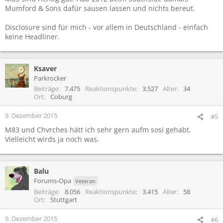
Mumford & Sons dafür sausen lassen und nichts bereut.
Disclosure sind für mich - vor allem in Deutschland - einfach
keine Headliner.
Ksaver
Parkrocker
Beiträge
7.475
Reaktionspunkte
3.527
Alter
34
Ort
Coburg
9. Dezember 2015
#5
M83 und Chvrches hätt ich sehr gern aufm sosi gehabt.
Vielleicht wirds ja noch was.
Balu
Forums-Opa
Veteran
Beiträge
8.056
Reaktionspunkte
3.415
Alter
58
Ort
Stuttgart
9. Dezember 2015
#6