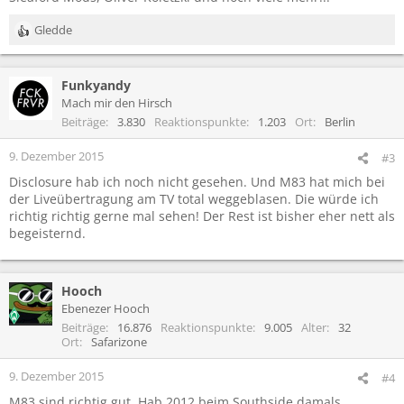
Gledde
R
e
a
Funkyandy
k
t
Mach mir den Hirsch
i
Beiträge
3.830
Reaktionspunkte
1.203
Ort
Berlin
o
n
9. Dezember 2015
#3
e
Disclosure hab ich noch nicht gesehen. Und M83 hat mich bei
n
der Liveübertragung am TV total weggeblasen. Die würde ich
:
richtig richtig gerne mal sehen! Der Rest ist bisher eher nett als
begeisternd.
Hooch
Ebenezer Hooch
Beiträge
16.876
Reaktionspunkte
9.005
Alter
32
Ort
Safarizone
9. Dezember 2015
#4
M83 sind richtig gut. Hab 2012 beim Southside damals