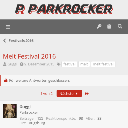
Festivals 2016
Melt Festival 2016
E
E
S
Guggi
9. Dezember 2015
festival
melt
melt festival
r
r
c
s
s
h
t
t
l
Für weitere Antworten geschlossen.
e
e
a
l
l
g
Letzte
1 von 2
Nächste
l
l
w
e
t
o
r
a
r
Guggi
m
t
Parkrocker
e
Beiträge
155
Reaktionspunkte
98
Alter
33
Ort
Augsburg