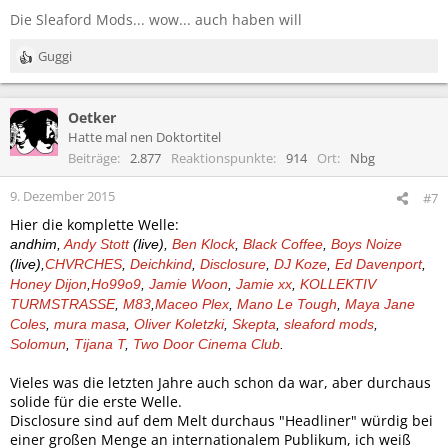
Die Sleaford Mods... wow... auch haben will
Guggi
R
e
a
Oetker
k
t
Hatte mal nen Doktortitel
i
Beiträge
2.877
Reaktionspunkte
914
Ort
Nbg
o
n
9. Dezember 2015
#7
e
Hier die komplette Welle:
n
:
andhim,
Andy Stott
(live),
Ben Klock
,
Black Coffee
,
Boys Noize
(live),
CHVRCHES
,
Deichkind
,
Disclosure
,
DJ Koze
,
Ed Davenport
,
Honey Dijon
,
Ho99o9
,
Jamie Woon
,
Jamie xx
,
KOLLEKTIV
TURMSTRASSE
,
M83
,
Maceo Plex
,
Mano Le Tough
,
Maya Jane
Coles
,
mura masa
,
Oliver Koletzki
,
Skepta
,
sleaford mods
,
Solomun
,
Tijana T
,
Two Door Cinema Club
.
Vieles was die letzten Jahre auch schon da war, aber durchaus
solide für die erste Welle.
Disclosure sind auf dem Melt durchaus "Headliner" würdig bei
einer großen Menge an internationalem Publikum, ich weiß