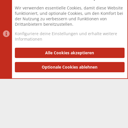
Beiträge
825.694
Wir verwenden essentielle Cookies, damit diese Website
Mitglieder
12.427
funktioniert, und optionale Cookies, um den Komfort bei
Neuestes Mitglied
Berlin
der Nutzung zu verbessern und Funktionen von
Drittanbietern bereitzustellen.
Konfiguriere deine Einstellungen und erhalte weitere
Informationen
Datenschutz-Einstellungen
PR Light
Deutsch [Du]
Nutzungsbedingungen
Alle Cookies akzeptieren
Datenschutzerklärung
Impressum
®
Community platform by XenForo
Optionale Cookies ablehnen
© 2010-2025 XenForo Ltd.
|
Style
and add-ons by ThemeHouse