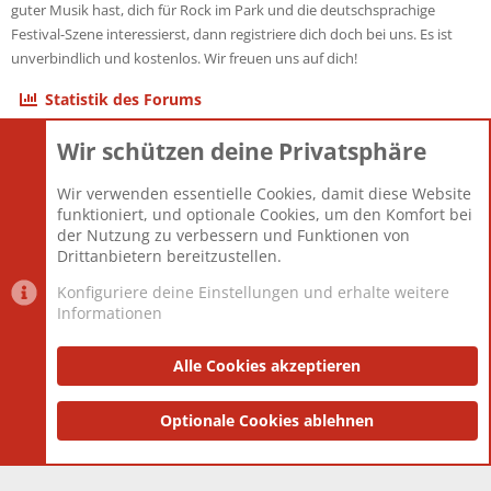
guter Musik hast, dich für Rock im Park und die deutschsprachige
Festival-Szene interessierst, dann registriere dich doch bei uns. Es ist
unverbindlich und kostenlos. Wir freuen uns auf dich!
Statistik des Forums
Wir schützen deine Privatsphäre
Themen
22.121
Beiträge
825.675
Wir verwenden essentielle Cookies, damit diese Website
Mitglieder
12.426
funktioniert, und optionale Cookies, um den Komfort bei
Neuestes Mitglied
nabulamisika
der Nutzung zu verbessern und Funktionen von
Drittanbietern bereitzustellen.
Konfiguriere deine Einstellungen und erhalte weitere
Informationen
Datenschutz-Einstellungen
PR Light
Deutsch [Du]
Nutzungsbedingungen
Alle Cookies akzeptieren
Datenschutzerklärung
Impressum
®
Community platform by XenForo
Optionale Cookies ablehnen
© 2010-2025 XenForo Ltd.
|
Style
and add-ons by ThemeHouse