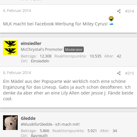
6. Februar 2014
#314
MLK macht bei Facebook Werbung für Miley Cyrus!
einsiedler
McChrystal's Promoter
Moderator
Beiträge
12.308
Reaktionspunkte
10.535
Alter
42
Ort
Einsiedeln
6. Februar 2014
#315
Ein Mädel aus der Popsparte wär wirklich noch eine schöne
Ergänzung für das Lineup. Gabs ja auch schon desöfteren. Ich
denke da aber eher an eine Lily Allen oder Jessie J. Fände beide
cool.
Gledde
#MusikfürGledde - ich mach mit!
Beiträge
5.866
Reaktionspunkte
5.921
Alter
34
Ort
Bayreuth