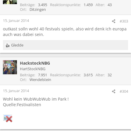
Beiträge
3.495
Reaktionspunkte
1.459
Alter
43
Ort
Ditzingen
15. Januar 2014
#303
outkast solln wohl 40 festvals spieln, also wird denk ich europa
auch was dabei sein.
Gledde
R
e
a
HackstockNBG
k
t
HartStockNBG
i
Beiträge
7.951
Reaktionspunkte
3.615
Alter
32
o
Ort
Wendelstein
n
e
15. Januar 2014
#304
n
Wohl kein WubWubWub im Park !
:
Quelle:Festivalisten