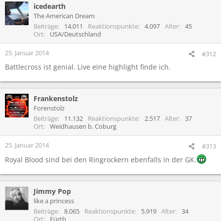
icedearth
The American Dream
Beiträge
14.011
Reaktionspunkte
4.097
Alter
45
Ort
USA/Deutschland
25. Januar 2014
#312
Battlecross ist genial. Live eine highlight finde ich.
Frankenstolz
Forenstolz
Beiträge
11.132
Reaktionspunkte
2.517
Alter
37
Ort
Weidhausen b. Coburg
25. Januar 2014
#313
Royal Blood sind bei den Ringrockern ebenfalls in der GK.
Jimmy Pop
like a princess
Beiträge
8.065
Reaktionspunkte
5.919
Alter
34
Ort
Fürth