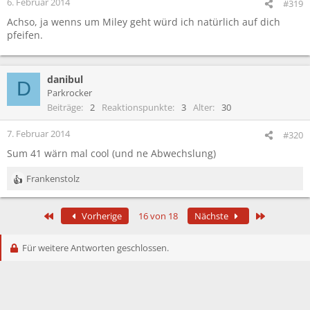
6. Februar 2014
#319
Achso, ja wenns um Miley geht würd ich natürlich auf dich
pfeifen.
danibul
D
Parkrocker
Beiträge
2
Reaktionspunkte
3
Alter
30
7. Februar 2014
#320
Sum 41 wärn mal cool (und ne Abwechslung)
Frankenstolz
R
e
a
Erste
Letzte
Vorherige
16 von 18
Nächste
k
t
i
Für weitere Antworten geschlossen.
o
n
e
n
: