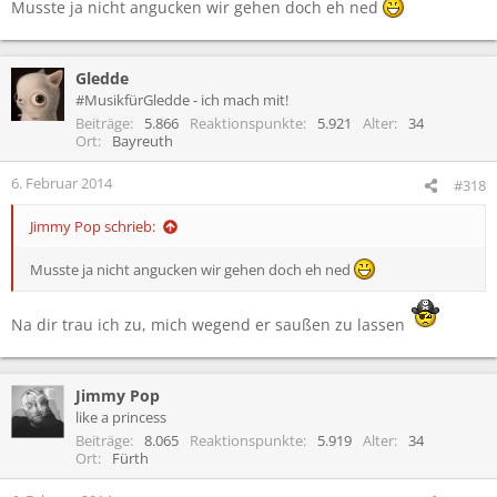
Musste ja nicht angucken wir gehen doch eh ned
Gledde
#MusikfürGledde - ich mach mit!
Beiträge
5.866
Reaktionspunkte
5.921
Alter
34
Ort
Bayreuth
6. Februar 2014
#318
Jimmy Pop schrieb:
Musste ja nicht angucken wir gehen doch eh ned
Na dir trau ich zu, mich wegend er saußen zu lassen
Jimmy Pop
like a princess
Beiträge
8.065
Reaktionspunkte
5.919
Alter
34
Ort
Fürth