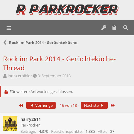
Rock im Park 2014 - Gerüchteküche
Rock im Park 2014 - Gerüchteküche-
Thread
E
E
indiscernible
3. September 2013
r
r
s
s
t
Für weitere Antworten geschlossen.
t
e
e
l
l
Erste
Letzte
Vorherige
16 von 18
Nächste
l
l
e
t
r
a
harry2511
m
Parkrocker
Beiträge
4.370
Reaktionspunkte
1.835
Alter
37