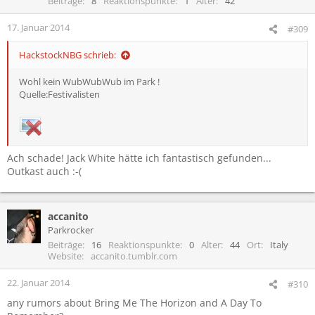
Beiträge
8
Reaktionspunkte
1
Alter
42
17. Januar 2014
#309
HackstockNBG schrieb:
Wohl kein WubWubWub im Park !
Quelle:Festivalisten
Ach schade! Jack White hätte ich fantastisch gefunden...
Outkast auch :-(
accanito
Parkrocker
Beiträge
16
Reaktionspunkte
0
Alter
44
Ort
Italy
Website
accanito.tumblr.com
22. Januar 2014
#310
any rumors about Bring Me The Horizon and A Day To