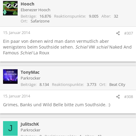
Hooch
Ebenezer Hooch
Beiträge
16.876
Reaktionspunkte
9.005
Alter
32
Ort
Safarizone
15. Januar 2014
#307
Ein paar von denen wird man dann vermutlich aber
wenigstens beim Southside sehen.
Schiel
VW
schiel
Naked And
Famous
Schiel
La Roux
TonyMac
Parkrocker
Beiträge
8.134
Reaktionspunkte
3.773
Ort
Beat City
15. Januar 2014
#308
Grimes, Banks und Wild Belle bitte zum Southside. :)
JulitschK
J
Parkrocker