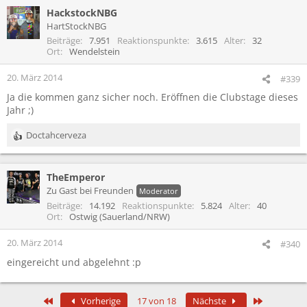
HackstockNBG
HartStockNBG
Beiträge
7.951
Reaktionspunkte
3.615
Alter
32
Ort
Wendelstein
20. März 2014
#339
Ja die kommen ganz sicher noch. Eröffnen die Clubstage dieses
Jahr ;)
Doctahcerveza
R
e
a
TheEmperor
k
t
Zu Gast bei Freunden
Moderator
i
Beiträge
14.192
Reaktionspunkte
5.824
Alter
40
o
Ort
Ostwig (Sauerland/NRW)
n
e
20. März 2014
#340
n
eingereicht und abgelehnt :p
:
Erste
Letzte
Vorherige
17 von 18
Nächste