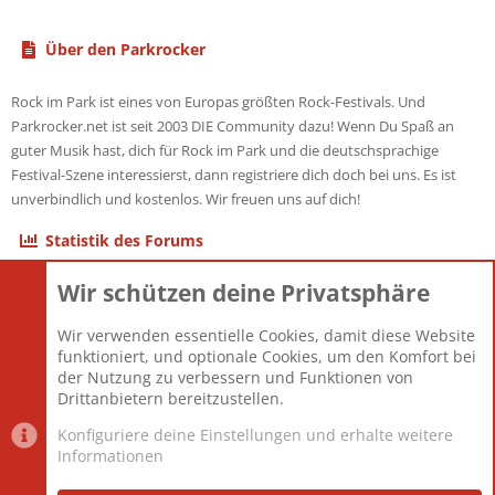
Über den Parkrocker
Rock im Park ist eines von Europas größten Rock-Festivals. Und
Parkrocker.net ist seit 2003 DIE Community dazu! Wenn Du Spaß an
guter Musik hast, dich für Rock im Park und die deutschsprachige
Festival-Szene interessierst, dann registriere dich doch bei uns. Es ist
unverbindlich und kostenlos. Wir freuen uns auf dich!
Statistik des Forums
Wir schützen deine Privatsphäre
Themen
22.121
Beiträge
825.675
Wir verwenden essentielle Cookies, damit diese Website
Mitglieder
12.425
funktioniert, und optionale Cookies, um den Komfort bei
Neuestes Mitglied
Toddster85
der Nutzung zu verbessern und Funktionen von
Drittanbietern bereitzustellen.
Konfiguriere deine Einstellungen und erhalte weitere
Informationen
Datenschutz-Einstellungen
PR Light
Deutsch [Du]