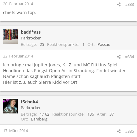
20. Februar 2014
#333
chiefs wärn top.
badd*ass
Parkrocker
Beiträge
25
Reaktionspunkte
1
Ort
Passau
22. Februar 2014
#334
Ich bringe mal Jupiter Jones, K.I.Z. und MC Fitti ins Spiel.
Headlinen das Pfingst Open Air in Straubing. Findet wie der
Name schon sagt auch Pfingsten statt.
Hier ist z.B. auch Sierra Kidd vor Ort.
t5chok4
Parkrocker
Beiträge
1.162
Reaktionspunkte
136
Alter
37
Ort
Bamberg
17. März 2014
#335