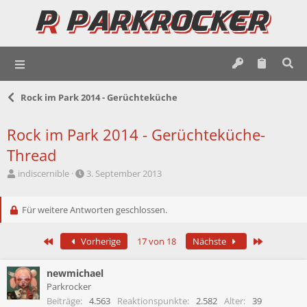
Rock im Park 2014 - Gerüchteküche
Rock im Park 2014 - Gerüchteküche-
Thread
E
E
indiscernible
3. September 2013
r
r
s
s
t
Für weitere Antworten geschlossen.
t
e
e
l
l
Erste
Letzte
Vorherige
17 von 18
Nächste
l
l
e
t
r
a
newmichael
m
Parkrocker
Beiträge
4.563
Reaktionspunkte
2.582
Alter
39