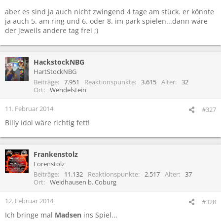
aber es sind ja auch nicht zwingend 4 tage am stück. er könnte
ja auch 5. am ring und 6. oder 8. im park spielen...dann wäre
der jeweils andere tag frei ;)
HackstockNBG
HartStockNBG
Beiträge
7.951
Reaktionspunkte
3.615
Alter
32
Ort
Wendelstein
11. Februar 2014
#327
Billy Idol wäre richtig fett!
Frankenstolz
Forenstolz
Beiträge
11.132
Reaktionspunkte
2.517
Alter
37
Ort
Weidhausen b. Coburg
12. Februar 2014
#328
Ich bringe mal
Madsen
ins Spiel...