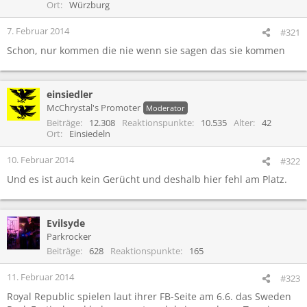
Ort
Würzburg
7. Februar 2014
#321
Schon, nur kommen die nie wenn sie sagen das sie kommen
einsiedler
McChrystal's Promoter
Moderator
Beiträge
12.308
Reaktionspunkte
10.535
Alter
42
Ort
Einsiedeln
10. Februar 2014
#322
Und es ist auch kein Gerücht und deshalb hier fehl am Platz.
Evilsyde
Parkrocker
Beiträge
628
Reaktionspunkte
165
11. Februar 2014
#323
Royal Republic spielen laut ihrer FB-Seite am 6.6. das Sweden