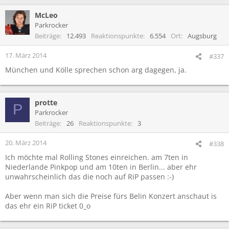
McLeo
Parkrocker
Beiträge
12.493
Reaktionspunkte
6.554
Ort
Augsburg
17. März 2014
#337
München und Kölle sprechen schon arg dagegen, ja.
protte
P
Parkrocker
Beiträge
26
Reaktionspunkte
3
20. März 2014
#338
Ich möchte mal Rolling Stones einreichen. am 7ten in
Niederlande Pinkpop und am 10ten in Berlin... aber ehr
unwahrscheinlich das die noch auf RiP passen :-)
Aber wenn man sich die Preise fürs Belin Konzert anschaut is
das ehr ein RiP ticket 0_o