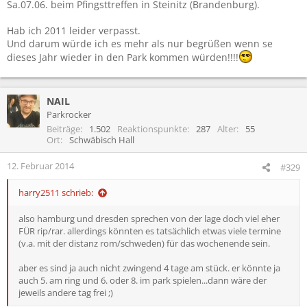
Sa.07.06. beim Pfingsttreffen in Steinitz (Brandenburg).
Hab ich 2011 leider verpasst.
Und darum würde ich es mehr als nur begrüßen wenn se
dieses Jahr wieder in den Park kommen würden!!!!
NAIL
Parkrocker
Beiträge
1.502
Reaktionspunkte
287
Alter
55
Ort
Schwäbisch Hall
12. Februar 2014
#329
harry2511 schrieb:
also hamburg und dresden sprechen von der lage doch viel eher
FÜR rip/rar. allerdings könnten es tatsächlich etwas viele termine
(v.a. mit der distanz rom/schweden) für das wochenende sein.
aber es sind ja auch nicht zwingend 4 tage am stück. er könnte ja
auch 5. am ring und 6. oder 8. im park spielen...dann wäre der
jeweils andere tag frei ;)