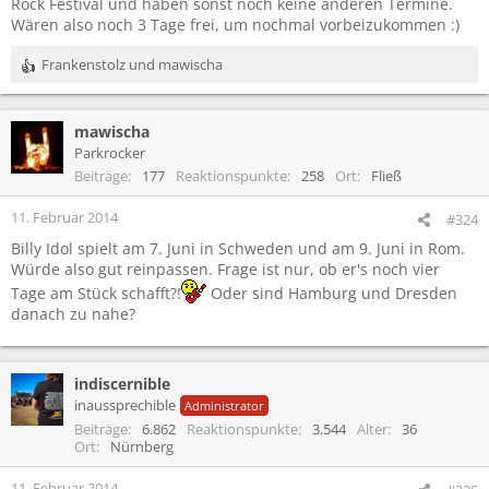
Rock Festival und haben sonst noch keine anderen Termine.
Wären also noch 3 Tage frei, um nochmal vorbeizukommen :)
Frankenstolz
und
mawischa
R
e
a
mawischa
k
t
Parkrocker
i
Beiträge
177
Reaktionspunkte
258
Ort
Fließ
o
n
11. Februar 2014
#324
e
Billy Idol spielt am 7. Juni in Schweden und am 9. Juni in Rom.
n
Würde also gut reinpassen. Frage ist nur, ob er's noch vier
:
Tage am Stück schafft?!
Oder sind Hamburg und Dresden
danach zu nahe?
indiscernible
inaussprechible
Administrator
Beiträge
6.862
Reaktionspunkte
3.544
Alter
36
Ort
Nürnberg
11. Februar 2014