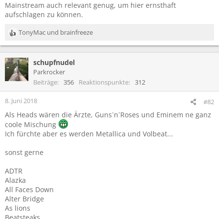
Mainstream auch relevant genug, um hier ernsthaft
aufschlagen zu können.
TonyMac
und
brainfreeze
R
e
a
schupfnudel
k
t
Parkrocker
i
Beiträge
356
Reaktionspunkte
312
o
n
8. Juni 2018
#82
e
Als Heads wären die Ärzte, Guns´n´Roses und Eminem ne ganz
n
:
coole Mischung
Ich fürchte aber es werden Metallica und Volbeat...
sonst gerne
ADTR
Alazka
All Faces Down
Alter Bridge
As lions
Beatsteaks