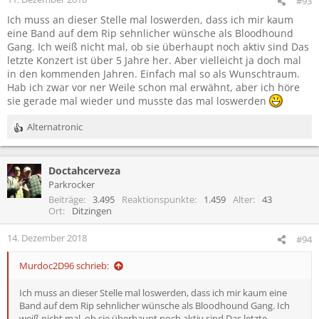
#93
Ich muss an dieser Stelle mal loswerden, dass ich mir kaum
eine Band auf dem Rip sehnlicher wünsche als Bloodhound
Gang. Ich weiß nicht mal, ob sie überhaupt noch aktiv sind Das
letzte Konzert ist über 5 Jahre her. Aber vielleicht ja doch mal
in den kommenden Jahren. Einfach mal so als Wunschtraum.
Hab ich zwar vor ner Weile schon mal erwähnt, aber ich höre
sie gerade mal wieder und musste das mal loswerden
Alternatronic
R
e
a
Doctahcerveza
k
t
Parkrocker
i
Beiträge
3.495
Reaktionspunkte
1.459
Alter
43
o
Ort
Ditzingen
n
e
14. Dezember 2018
#94
n
:
Murdoc2D96 schrieb:
Ich muss an dieser Stelle mal loswerden, dass ich mir kaum eine
Band auf dem Rip sehnlicher wünsche als Bloodhound Gang. Ich
weiß nicht mal, ob sie überhaupt noch aktiv sind Das letzte