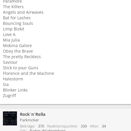
Paramore
The Killers
Angels and Airwaves
Bat for Lashes
Bouncing Souls
Limp Bizkit
Love A
Mia Julia
Mobina Galore
Obey the Brave
The pretty Reckless
Saviour
Stick to your Guns
Florence and the Machine
Halestorm
Sia
Blinker Links
Zugriff
Rock´n´Rolla
Parkrocker
Beiträge
370
Reaktionspunkte
330
Alter
34
Ort
Baden-Württemberg