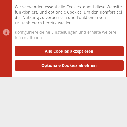
Beiträge
825.690
Wir verwenden essentielle Cookies, damit diese Website
Mitglieder
12.427
funktioniert, und optionale Cookies, um den Komfort bei
Neuestes Mitglied
Berlin
der Nutzung zu verbessern und Funktionen von
Drittanbietern bereitzustellen.
Konfiguriere deine Einstellungen und erhalte weitere
Informationen
Datenschutz-Einstellungen
PR Light
Deutsch [Du]
Nutzungsbedingungen
Alle Cookies akzeptieren
Datenschutzerklärung
Impressum
®
Community platform by XenForo
Optionale Cookies ablehnen
© 2010-2025 XenForo Ltd.
|
Style
and add-ons by ThemeHouse