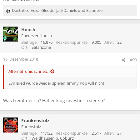
Doctahcerveza
,
Gledde
,
JackDaniels
und 3 andere
R
e
a
Hooch
k
t
Ebenezer Hooch
i
Beiträge
16.876
Reaktionspunkte
9.005
Alter
32
o
Ort
Safarizone
n
e
16. Dezember 2018
#99
n
:
Alternatronic schrieb:
Evil Jared würde wieder spielen. Jimmy Pop will nicht.
Was treibt der so? Hat er klug investiert oder so?
Frankenstolz
Forenstolz
Beiträge
11.132
Reaktionspunkte
2.517
Alter
37
Ort
Weidhausen b. Coburg