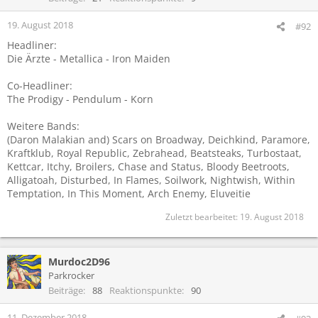
o
n
19. August 2018
#92
e
Headliner:
n
Die Ärzte - Metallica - Iron Maiden
:
Co-Headliner:
The Prodigy - Pendulum - Korn
Weitere Bands:
(Daron Malakian and) Scars on Broadway, Deichkind, Paramore,
Kraftklub, Royal Republic, Zebrahead, Beatsteaks, Turbostaat,
Kettcar, Itchy, Broilers, Chase and Status, Bloody Beetroots,
Alligatoah, Disturbed, In Flames, Soilwork, Nightwish, Within
Temptation, In This Moment, Arch Enemy, Eluveitie
Zuletzt bearbeitet:
19. August 2018
Murdoc2D96
Parkrocker
Beiträge
88
Reaktionspunkte
90
11. Dezember 2018