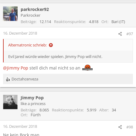
parkrocker92
Parkrocker
Beiträge
12.114
Reaktionspunkte
4.818
Ort
Bari (IT)
16. Dezember 2018
#97
Alternatronic schrieb:
Evil Jared würde wieder spielen. Jimmy Pop will nicht.
@Jimmy Pop
stell dich mal nicht so an
Doctahcerveza
R
e
a
Jimmy Pop
k
t
like a princess
i
Beiträge
8.065
Reaktionspunkte
5.919
Alter
34
o
Ort
Fürth
n
e
16. Dezember 2018
#98
n
Ne kein Bock man
: