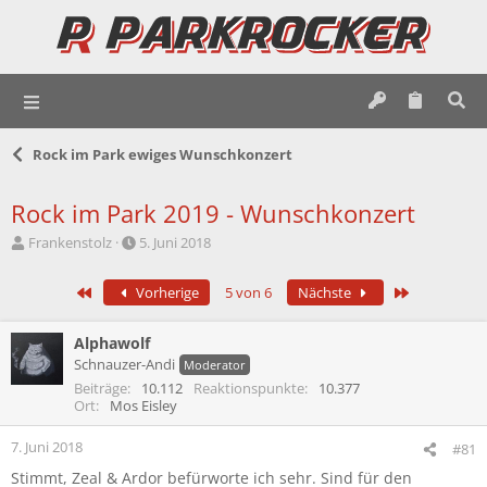
Rock im Park ewiges Wunschkonzert
Rock im Park 2019 - Wunschkonzert
E
E
Frankenstolz
5. Juni 2018
r
r
s
s
Erste
Letzte
Vorherige
5 von 6
Nächste
t
t
e
e
l
l
Alphawolf
l
l
Schnauzer-Andi
Moderator
e
t
Beiträge
10.112
Reaktionspunkte
10.377
r
a
Ort
Mos Eisley
m
7. Juni 2018
#81
Stimmt, Zeal & Ardor befürworte ich sehr. Sind für den