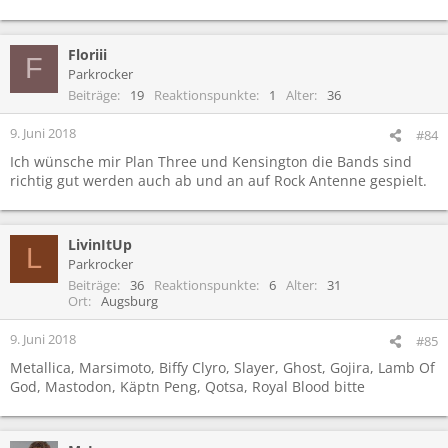
Floriii
F
Parkrocker
Beiträge
19
Reaktionspunkte
1
Alter
36
9. Juni 2018
#84
Ich wünsche mir Plan Three und Kensington die Bands sind
richtig gut werden auch ab und an auf Rock Antenne gespielt.
LivinItUp
L
Parkrocker
Beiträge
36
Reaktionspunkte
6
Alter
31
Ort
Augsburg
9. Juni 2018
#85
Metallica, Marsimoto, Biffy Clyro, Slayer, Ghost, Gojira, Lamb Of
God, Mastodon, Käptn Peng, Qotsa, Royal Blood bitte