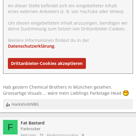
An dieser Stelle befindet sich ein eingebetteter Inhalt
eines externen Anbieters (z. B. von YouTube oder Vimeo).
Um diesen eingebetteten Inhalt anzuzeigen, benötigen wir
deine Zustimmung zum Setzen von Drittanbieter-Cookies.
Weitere Informationen findest du in der
Datenschutzerklärung
.
Drittanbieter-Cookies akzeptieren
Hab gestern Chemical Brothers in München gesehen.
Grossartige Visuals … wäre mein Lieblings Parkstage Head
HackstockNBG
R
e
a
Fat Bastard
k
F
t
Parkrocker
i
Beiträge
21
Reaktionspunkte
9