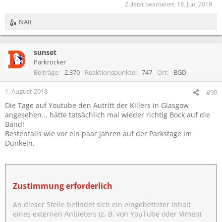
Zuletzt bearbeitet:
18. Juni 2018
NAIL
R
e
a
sunset
k
t
Parkrocker
i
Beiträge
2.370
Reaktionspunkte
747
Ort
BGD
o
n
1. August 2018
#90
e
Die Tage auf Youtube den Autritt der Killers in Glasgow
n
angesehen... hätte tatsächlich mal wieder richtig Bock auf die
:
Band!
Bestenfalls wie vor ein paar Jahren auf der Parkstage im
Dunkeln.
Zustimmung erforderlich
An dieser Stelle befindet sich ein eingebetteter Inhalt
eines externen Anbieters (z. B. von YouTube oder Vimeo).