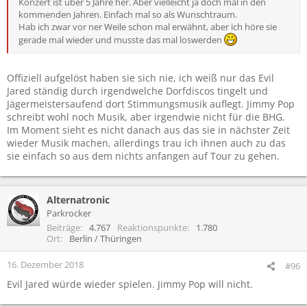
Konzert ist über 5 Jahre her. Aber vielleicht ja doch mal in den
kommenden Jahren. Einfach mal so als Wunschtraum.
Hab ich zwar vor ner Weile schon mal erwähnt, aber ich höre sie
gerade mal wieder und musste das mal loswerden
Offiziell aufgelöst haben sie sich nie, ich weiß nur das Evil
Jared ständig durch irgendwelche Dorfdiscos tingelt und
Jägermeistersaufend dort Stimmungsmusik auflegt. Jimmy Pop
schreibt wohl noch Musik, aber irgendwie nicht für die BHG.
Im Moment sieht es nicht danach aus das sie in nächster Zeit
wieder Musik machen, allerdings trau ich ihnen auch zu das
sie einfach so aus dem nichts anfangen auf Tour zu gehen.
Alternatronic
Parkrocker
Beiträge
4.767
Reaktionspunkte
1.780
Ort
Berlin / Thüringen
16. Dezember 2018
#96
Evil Jared würde wieder spielen. Jimmy Pop will nicht.