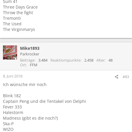
Sum 41
Three Days Grace
Throw the fight
Tremonti
The Used
The Virginmarys
Mike1893
Parkrocker
Beiträge
3.484
Reaktionspunkte
2.458
Alter
48
Ort
FFM
8. Juni 2018
#83
Ich wünsche mir noch
Blink 182
Captain Peng und die Tentakel von Delphi
Fever 333
Halestorm
Madness (gibt es die noch?)
Ska-P
WIZO