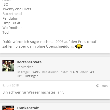
JBO
Twenty one Pilots
Buckethead
Pendulum
Limp Bizkit
Wolfmother
Tool
Dafür würde ich sogar nochmal 200€ auf den Preis drauf
zahlen :p aber dann ohne Überschneidung
Doctahcerveza
Parkrocker
Beiträge
3.495
Reaktionspunkte
1.459
Alter
43
Ort
Ditzingen
9. Juni 2018
#88
Bin schwer für Weezer nächstes Jahr.
Frankenstolz