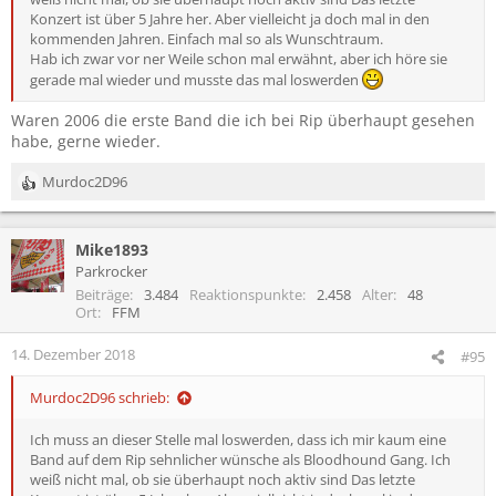
Konzert ist über 5 Jahre her. Aber vielleicht ja doch mal in den
kommenden Jahren. Einfach mal so als Wunschtraum.
Hab ich zwar vor ner Weile schon mal erwähnt, aber ich höre sie
gerade mal wieder und musste das mal loswerden
Waren 2006 die erste Band die ich bei Rip überhaupt gesehen
habe, gerne wieder.
Murdoc2D96
R
e
a
Mike1893
k
t
Parkrocker
i
Beiträge
3.484
Reaktionspunkte
2.458
Alter
48
o
Ort
FFM
n
e
14. Dezember 2018
#95
n
:
Murdoc2D96 schrieb:
Ich muss an dieser Stelle mal loswerden, dass ich mir kaum eine
Band auf dem Rip sehnlicher wünsche als Bloodhound Gang. Ich
weiß nicht mal, ob sie überhaupt noch aktiv sind Das letzte