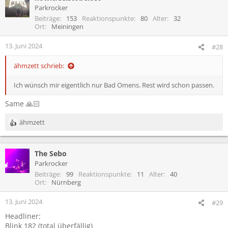
Biffy Clyro
Parkrocker
Chase n Status
Beiträge
153
Reaktionspunkte
80
Alter
32
Echt (
Comeback)
Ort
Meiningen
Farin Urlaub Racing Team
Goldfinger
13. Juni 2024
#28
Lagwagon
Luude
ähmzett schrieb:
Maximo Park
MCFitti
Ich wünsch mir eigentlich nur Bad Omens. Rest wird schon passen.
Mehnersmoos
New Found Glory
Same 🙏🏻
Paramore
Poison
ähmzett
Roy Bianco und die Abbrunzati Boys
R
Simple Plan
e
Sportfreunde Stiller
a
The Libertines
The Sebo
k
Turnstile
t
Parkrocker
Wir sind Helden (
Comeback)
i
Beiträge
99
Reaktionspunkte
11
Alter
40
Yellowcard
o
Ort
Nürnberg
n
gibt bestimmt noch mehr aber hab keine Lust mehr
e
13. Juni 2024
#29
n
Headliner:
:
Blink 182 (total überfällig)