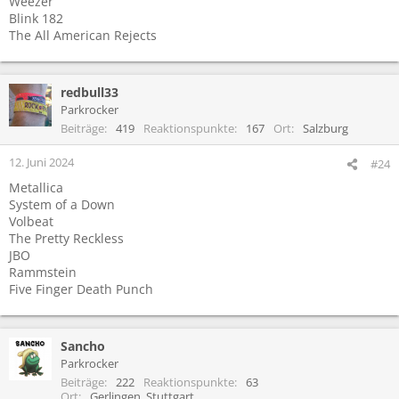
Weezer
:
Blink 182
The All American Rejects
redbull33
Parkrocker
Beiträge
419
Reaktionspunkte
167
Ort
Salzburg
12. Juni 2024
#24
Metallica
System of a Down
Volbeat
The Pretty Reckless
JBO
Rammstein
Five Finger Death Punch
Sancho
Parkrocker
Beiträge
222
Reaktionspunkte
63
Ort
Gerlingen, Stuttgart