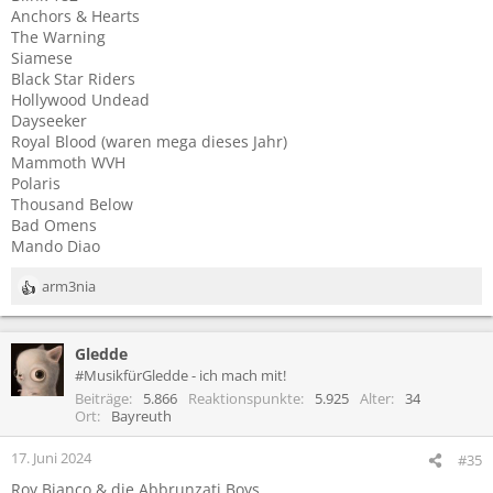
Anchors & Hearts
The Warning
Siamese
Black Star Riders
Hollywood Undead
Dayseeker
Royal Blood (waren mega dieses Jahr)
Mammoth WVH
Polaris
Thousand Below
Bad Omens
Mando Diao
arm3nia
R
e
a
Gledde
k
t
#MusikfürGledde - ich mach mit!
i
Beiträge
5.866
Reaktionspunkte
5.925
Alter
34
o
Ort
Bayreuth
n
e
17. Juni 2024
#35
n
Roy Bianco & die Abbrunzati Boys
: