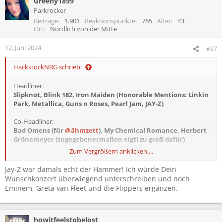
Greeny1899
k
t
Parkrocker
i
Beiträge
1.901
Reaktionspunkte
765
Alter
43
o
Ort
Nördlich von der Mitte
n
e
12. Juni 2024
#27
n
:
HackstockNBG schrieb:
Headliner:
Slipknot, Blink 182, Iron Maiden (Honorable Mentions: Linkin
Park, Metallica, Guns n Roses, Pearl Jam, JAY-Z)
Co-Headliner:
Bad Omens (für
@ähmzett
), My Chemical Romance, Herbert
Grönemeyer (zugegebenermaßen eigtl zu groß dafür)
Zum Vergrößern anklicken....
AlternaHeadliner:
Scooter, Sido, Avril Lavigne
Jay-Z war damals echt der Hammer! Ich würde Dein
Wunschkonzert überwiegend unterschreiben und noch
Sonstige Bands alphabetisch geordnet:
Eminem, Greta van Fleet und die Flippers ergänzen.
A Day to Remember
Autopilot Off
Bowling for Soup
Bad Religion
howitfeelstobelost