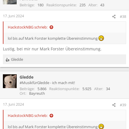
i
Beiträge
180
Reaktionspunkte
235
Alter
43
o
n
17. Juni 2024
#38
e
n
HackstockNBG schrieb:
:
lol bis auf Mark Forster komplette Übereinstimmung
Lustig, bei mir nur Mark Forster Übereinstimmung.
Gledde
R
e
a
Gledde
k
t
#MusikfürGledde - ich mach mit!
i
Beiträge
5.866
Reaktionspunkte
5.925
Alter
34
o
Ort
Bayreuth
n
e
17. Juni 2024
#39
n
:
HackstockNBG schrieb:
lol bis auf Mark Forster komplette Übereinstimmung