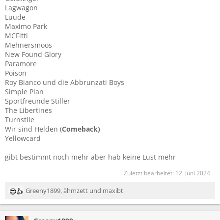
Lagwagon
Luude
Maximo Park
MCFitti
Mehnersmoos
New Found Glory
Paramore
Poison
Roy Bianco und die Abbrunzati Boys
Simple Plan
Sportfreunde Stiller
The Libertines
Turnstile
Wir sind Helden (
Comeback)
Yellowcard
gibt bestimmt noch mehr aber hab keine Lust mehr
Zuletzt bearbeitet:
12. Juni 2024
Greeny1899
,
ähmzett
und
maxibt
R
e
a