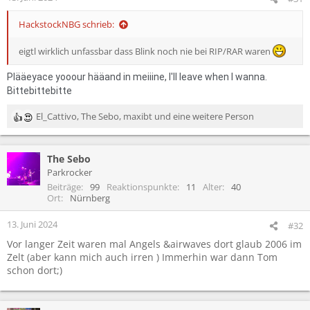
n
:
HackstockNBG schrieb:
eigtl wirklich unfassbar dass Blink noch nie bei RIP/RAR waren
Plääeyace yooour hääand in meiiine, I'll leave when I wanna.
Bittebittebitte
El_Cattivo
,
The Sebo
,
maxibt
und eine weitere Person
R
e
a
The Sebo
k
t
Parkrocker
i
Beiträge
99
Reaktionspunkte
11
Alter
40
o
Ort
Nürnberg
n
e
13. Juni 2024
#32
n
Vor langer Zeit waren mal Angels &airwaves dort glaub 2006 im
:
Zelt (aber kann mich auch irren ) Immerhin war dann Tom
schon dort;)