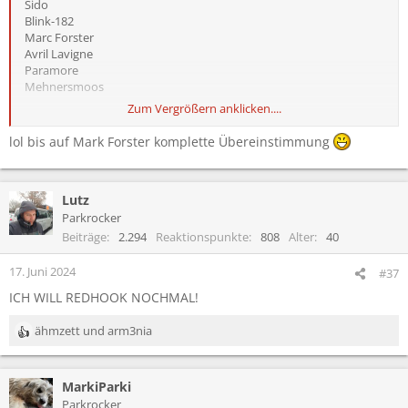
Sido
Blink-182
Marc Forster
Avril Lavigne
Paramore
Mehnersmoos
Zum Vergrößern anklicken....
Ansonsten isses mir eigtl egal ;D
lol bis auf Mark Forster komplette Übereinstimmung
Lutz
Parkrocker
Beiträge
2.294
Reaktionspunkte
808
Alter
40
17. Juni 2024
#37
ICH WILL REDHOOK NOCHMAL!
ähmzett
und
arm3nia
R
e
a
MarkiParki
k
t
Parkrocker