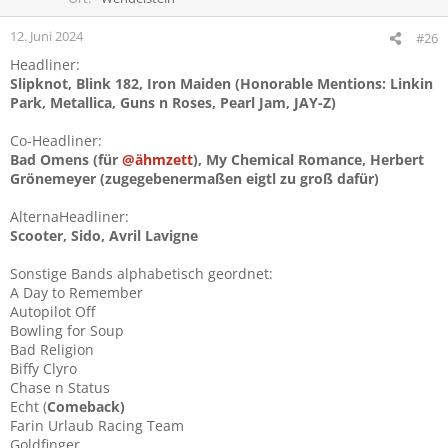
n
e
12. Juni 2024
#26
n
Headliner:
:
Slipknot, Blink 182, Iron Maiden (Honorable Mentions: Linkin
Park, Metallica, Guns n Roses, Pearl Jam, JAY-Z)
Co-Headliner:
Bad Omens (für
@ähmzett
), My Chemical Romance, Herbert
Grönemeyer (zugegebenermaßen eigtl zu groß dafür)
AlternaHeadliner:
Scooter, Sido, Avril Lavigne
Sonstige Bands alphabetisch geordnet:
A Day to Remember
Autopilot Off
Bowling for Soup
Bad Religion
Biffy Clyro
Chase n Status
Echt (
Comeback)
Farin Urlaub Racing Team
Goldfinger