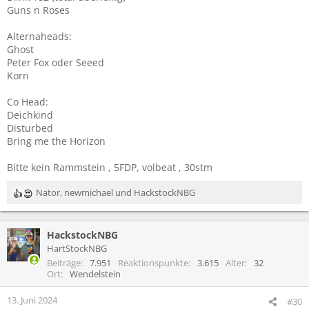
Guns n Roses
Alternaheads:
Ghost
Peter Fox oder Seeed
Korn
Co Head:
Deichkind
Disturbed
Bring me the Horizon
Bitte kein Rammstein , 5FDP, volbeat , 30stm
Nator
,
newmichael
und
HackstockNBG
R
e
a
HackstockNBG
k
t
HartStockNBG
i
Beiträge
7.951
Reaktionspunkte
3.615
Alter
32
o
Ort
Wendelstein
n
e
13. Juni 2024
#30