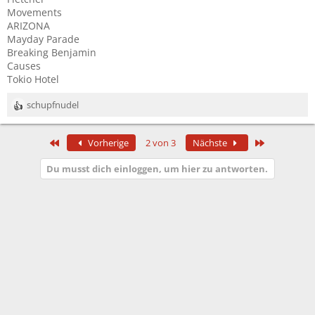
Movements
ARIZONA
Mayday Parade
Breaking Benjamin
Causes
Tokio Hotel
schupfnudel
R
e
a
Erste
Letzte
Vorherige
2 von 3
Nächste
k
t
Du musst dich einloggen, um hier zu antworten.
i
o
n
e
n
: