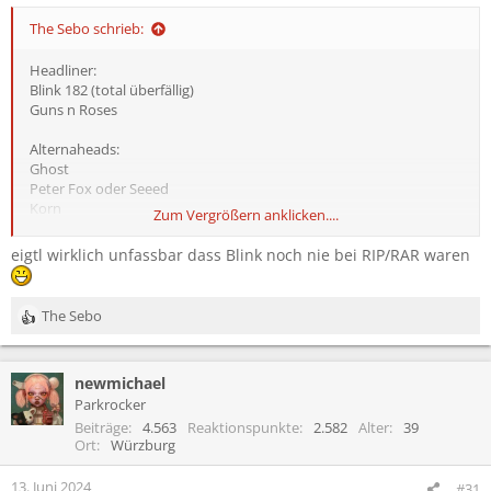
n
:
The Sebo schrieb:
Headliner:
Blink 182 (total überfällig)
Guns n Roses
Alternaheads:
Ghost
Peter Fox oder Seeed
Korn
Zum Vergrößern anklicken....
Co Head:
eigtl wirklich unfassbar dass Blink noch nie bei RIP/RAR waren
Deichkind
Disturbed
Bring me the Horizon
The Sebo
R
e
Bitte kein Rammstein , 5FDP, volbeat , 30stm
a
newmichael
k
t
Parkrocker
i
Beiträge
4.563
Reaktionspunkte
2.582
Alter
39
o
Ort
Würzburg
n
e
13. Juni 2024
#31