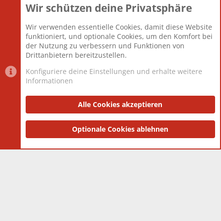
Wir schützen deine Privatsphäre
Themen
22.121
Beiträge
825.690
Wir verwenden essentielle Cookies, damit diese Website
Mitglieder
12.427
funktioniert, und optionale Cookies, um den Komfort bei
Neuestes Mitglied
Berlin
der Nutzung zu verbessern und Funktionen von
Drittanbietern bereitzustellen.
Konfiguriere deine Einstellungen und erhalte weitere
Informationen
Datenschutz-Einstellungen
PR Light
Deutsch [Du]
Nutzungsbedingungen
Alle Cookies akzeptieren
Datenschutzerklärung
Impressum
®
Community platform by XenForo
Optionale Cookies ablehnen
© 2010-2025 XenForo Ltd.
|
Style
and add-ons by ThemeHouse