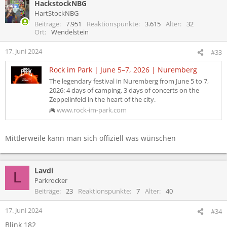
HackstockNBG
HartStockNBG
Beiträge
7.951
Reaktionspunkte
3.615
Alter
32
Ort
Wendelstein
17. Juni 2024
#33
Rock im Park | June 5–7, 2026 | Nuremberg
The legendary festival in Nuremberg from June 5 to 7,
2026: 4 days of camping, 3 days of concerts on the
Zeppelinfeld in the heart of the city.
www.rock-im-park.com
Mittlerweile kann man sich offiziell was wünschen
Lavdi
L
Parkrocker
Beiträge
23
Reaktionspunkte
7
Alter
40
17. Juni 2024
#34
Blink 182