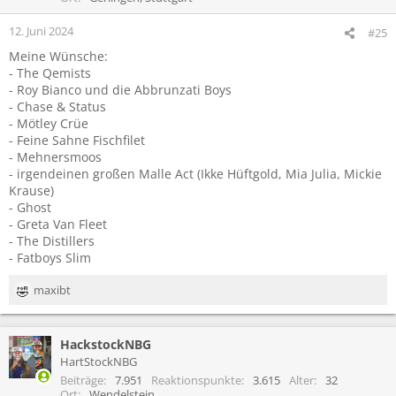
12. Juni 2024
#25
Meine Wünsche:
- The Qemists
- Roy Bianco und die Abbrunzati Boys
- Chase & Status
- Mötley Crüe
- Feine Sahne Fischfilet
- Mehnersmoos
- irgendeinen großen Malle Act (Ikke Hüftgold, Mia Julia, Mickie
Krause)
- Ghost
- Greta Van Fleet
- The Distillers
- Fatboys Slim
maxibt
R
e
a
HackstockNBG
k
t
HartStockNBG
i
Beiträge
7.951
Reaktionspunkte
3.615
Alter
32
o
Ort
Wendelstein