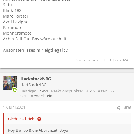
Sido
Blink-182
Marc Forster
Avril Lavigne
Paramore
Mehnersmoos
Achja Fall Out Boy wäre auch lit
Ansonsten isses mir eigtl egal ;D
Zuletzt bearbeitet:
19. Juni 2024
HackstockNBG
HartStockNBG
Beiträge
7.951
Reaktionspunkte
3.615
Alter
32
Ort
Wendelstein
17. Juni 2024
#36
Gledde schrieb:
Roy Bianco & die Abbrunzati Boys