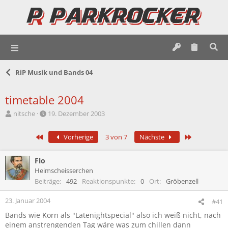
RiP Musik und Bands 04
timetable 2004
E
E
nitsche
19. Dezember 2003
r
r
s
s
Erste
Letzte
Vorherige
3 von 7
Nächste
t
t
e
e
l
l
Flo
l
l
Heimscheisserchen
e
t
Beiträge
492
Reaktionspunkte
0
Ort
Gröbenzell
r
a
m
23. Januar 2004
#41
Bands wie Korn als "Latenightspecial" also ich weiß nicht, nach
einem anstrengenden Tag wäre was zum chillen dann