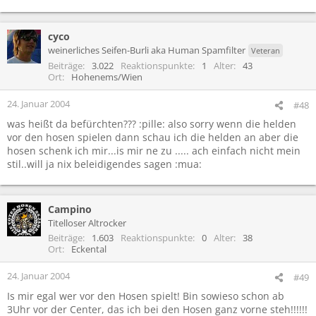
cyco
weinerliches Seifen-Burli aka Human Spamfilter
Veteran
Beiträge
3.022
Reaktionspunkte
1
Alter
43
Ort
Hohenems/Wien
24. Januar 2004
#48
was heißt da befürchten??? :pille: also sorry wenn die helden
vor den hosen spielen dann schau ich die helden an aber die
hosen schenk ich mir...is mir ne zu ..... ach einfach nicht mein
stil..will ja nix beleidigendes sagen :mua:
Campino
Titelloser Altrocker
Beiträge
1.603
Reaktionspunkte
0
Alter
38
Ort
Eckental
24. Januar 2004
#49
Is mir egal wer vor den Hosen spielt! Bin sowieso schon ab
3Uhr vor der Center, das ich bei den Hosen ganz vorne steh!!!!!!