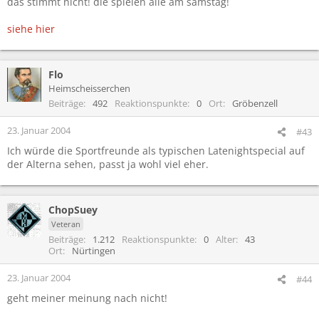
das stimmt nicht! die spielen alle am samstag!
siehe hier
Flo
Heimscheisserchen
Beiträge
492
Reaktionspunkte
0
Ort
Gröbenzell
23. Januar 2004
#43
Ich würde die Sportfreunde als typischen Latenightspecial auf
der Alterna sehen, passt ja wohl viel eher.
ChopSuey
Veteran
Beiträge
1.212
Reaktionspunkte
0
Alter
43
Ort
Nürtingen
23. Januar 2004
#44
geht meiner meinung nach nicht!