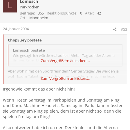
Lomosch
L
Parkrocker
Beiträge
365
Reaktionspunkte
0
Alter
42
Ort
Mannheim
24. Januar 2004
#53
ChopSuey postete
Lomosch postete
Wie gesagt, ich würde mal auf ein Metall Tag auf der Alterna
tippen, Korn, Machine Head, Motörhead!
Zum Vergrößern anklicken....
Aber wohin mit den Sportfreunden? Center Stage? Die werden ja
wohl kaum Talent spielen! Und alterna vor korn, machine head,
Zum Vergrößern anklicken....
motörhead ist sicher auch kein platz für dei sportfreunde!
Irgendwie kommt das aber nicht hin!
Lomosch postete
Wenn Hosen Samstag im Park spielen und Sonntag am Ring
Nein, die spielen ja an verschiedenen Tagen! ;)
Zum Vergrößern anklicken....
und Korn, Machine Head etc. Samstag im Park, dann müssten
sie Sonntag am Ring spielen, dem ist aber nicht so, denn die
das stimmt nicht! die spielen alle am samstag!
spielen Freitag am Ring!
siehe hier
Also entweder habe ich da nen Denkfehler und die Alterna