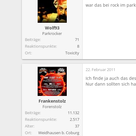
m
war das bei rock im park
Wolf93
Parkrocker
Beiträge
71
Reaktionspunkte
8
Ort
Toxicity
22. Februar 2011
Ich finde ja auch das de
Nur dann sollten sich ha
Frankenstolz
Forenstolz
Beiträge
11.132
Reaktionspunkte
2.517
Alter
37
Ort
Weidhausen b. Coburg