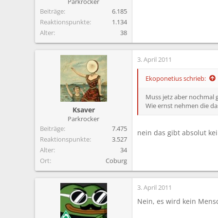
Parkrocker
Beiträge
6.185
Reaktionspunkte
1.134
Alter
38
3. April 2011
Ekoponetius schrieb:
Muss jetz aber nochmal g
Wie ernst nehmen die da
Ksaver
Parkrocker
Beiträge
7.475
nein das gibt absolut ke
Reaktionspunkte
3.527
Alter
34
Ort
Coburg
3. April 2011
Nein, es wird kein Mens