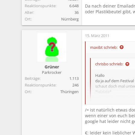
Reaktionspunkte
6.648
Da nach deiner Emailadr
oder Plastikbeutel gibt, 
Alter
36
Ort
Nürnberg
15. März 2011
maxibt schrieb:
chrisbo schrieb:
Grüner
Parkrocker
Hallo
Beiträge
1.113
da ja auf dem Festival
Reaktionspunkte
246
schaut doch mal unte
Ort
Thüringen
*lalalala*
Da gibt es Wein im Pla
/= ist natürlich etwas 
Da nach deiner Emailadre
wenn einer von euch bei
gibt, war ich so frei das 
google hat leider nicht 
€: leider kein liebliche