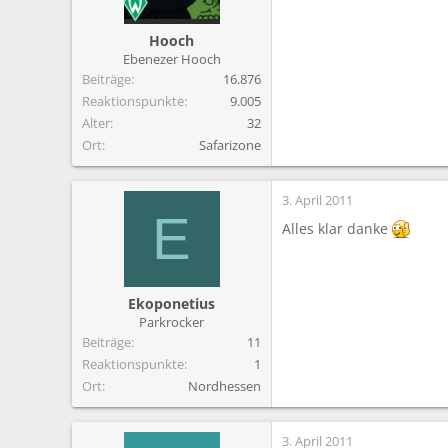
Hooch
Ebenezer Hooch
Beiträge
16.876
Reaktionspunkte
9.005
Alter
32
Ort
Safarizone
3. April 2011
E
Alles klar danke
Ekoponetius
Parkrocker
Beiträge
11
Reaktionspunkte
1
Ort
Nordhessen
3. April 2011