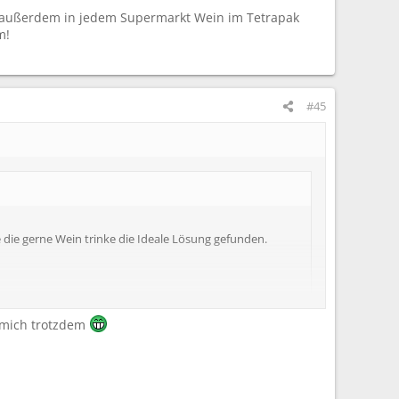
es außerdem in jedem Supermarkt Wein im Tetrapak
m!
#45
le die gerne Wein trinke die Ideale Lösung gefunden.
t mich trotzdem
 in jedem Supermarkt Wein im Tetrapak oder Plastikbeutel