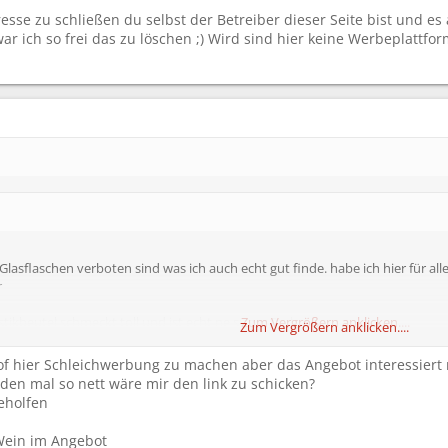
esse zu schließen du selbst der Betreiber dieser Seite bist und 
war ich so frei das zu löschen ;) Wird sind hier keine Werbeplattfor
 Glasflaschen verboten sind was ich auch echt gut finde. habe ich hier für al
r
stikbeutel schmeckt toll und ist echt ne super Sache
Zum Vergrößern anklicken....
Zum Vergrößern anklicken....
doof hier Schleichwerbung zu machen aber das Angebot interessier
sse zu schließen du selbst der Betreiber dieser Seite bist und es außerdem
den mal so nett wäre mir den link zu schicken?
zu löschen ;) Wird sind hier keine Werbeplattform!
geholfen
r Wein im Angebot