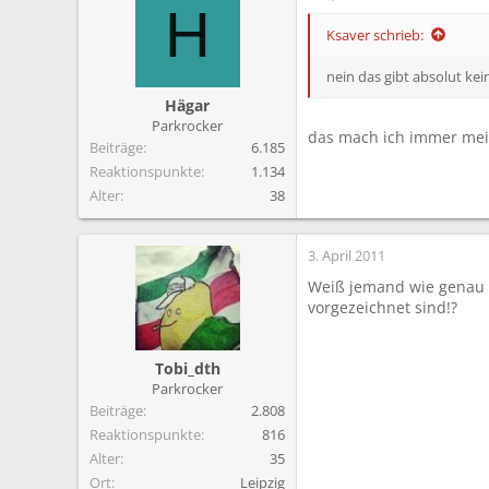
H
Ksaver schrieb:
nein das gibt absolut kei
Hägar
Parkrocker
das mach ich immer mein
Beiträge
6.185
Reaktionspunkte
1.134
Alter
38
3. April 2011
Weiß jemand wie genau 
vorgezeichnet sind!?
Tobi_dth
Parkrocker
Beiträge
2.808
Reaktionspunkte
816
Alter
35
Ort
Leipzig