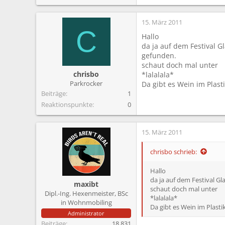
15. März 2011
C
Hallo
da ja auf dem Festival G
gefunden.
schaut doch mal unter
chrisbo
*lalalala*
Parkrocker
Da gibt es Wein im Plast
Beiträge
1
Reaktionspunkte
0
15. März 2011
chrisbo schrieb:
Hallo
da ja auf dem Festival Gl
maxibt
schaut doch mal unter
Dipl.-Ing. Hexenmeister, BSc
*lalalala*
in Wohnmobiling
Da gibt es Wein im Plasti
Administrator
Beiträge
18.831