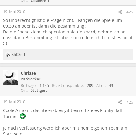
19. Mai 2010
#25
So unberechtigt ist die Frage nicht... Fangen die Spiele um
09.30 an oder ist dann die Besammlung?
Da die Sache ziemlich spontan ablaufen wird, nehme ich an,
dass dann Besammlung ist, aber sooo offensichtlich ist es nicht
;-)
Sh03s-T
R
e
a
Chrisse
k
t
Parkrocker
i
Beiträge
1.145
Reaktionspunkte
209
Alter
49
o
Ort
Stuttgart
n
e
19. Mai 2010
#26
n
Coole Aktion... dachte erst, es gibt ein offizieles Flunky Ball
:
Turnier
Je nach Verfassung werd ich aber mit nem eigenen Team am
Start sein.