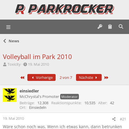
News
Volleyball im Park 2010
E
E
Toxicity
19. Mai 2010
r
r
s
s
Erste
Letzte
Vorherige
2 von 7
Nächste
t
t
e
e
l
l
einsiedler
l
l
McChrystal's Promoter
Moderator
e
t
Beiträge
12.308
Reaktionspunkte
10.535
Alter
42
r
a
Ort
Einsiedeln
m
19. Mai 2010
#21
Wäre schon noch was. Wenn ich etwas kann, dann betrunken