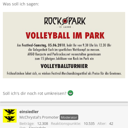
Was soll ich sagen:
Soll ich's dir noch rot umkreisen?
einsiedler
McChrystal's Promoter
Moderator
Beiträge
12.308
Reaktionspunkte
10.535
Alter
42
Ort
Einsiedeln