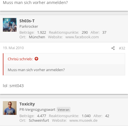
Muss man sich vorher anmelden?
Sh03s-T
Parkrocker
Beiträge
1.922
Reaktionspunkte
290
Alter
37
Ort
München
Website
www.facebook.com
19. Mai 2010
#32
Chrisü schrieb:
Muss man sich vorher anmelden?
lol :smt043
Toxicity
PR-Vergnügungswart
Veteran
Beiträge
4.477
Reaktionspunkte
1.040
Alter
42
Ort
Schweinfurt
Website
www.museek.de