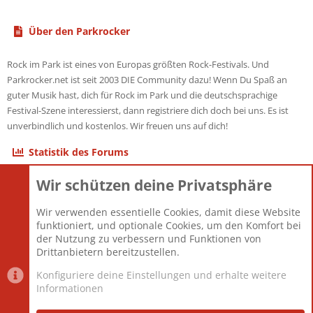
Über den Parkrocker
Rock im Park ist eines von Europas größten Rock-Festivals. Und
Parkrocker.net ist seit 2003 DIE Community dazu! Wenn Du Spaß an
guter Musik hast, dich für Rock im Park und die deutschsprachige
Festival-Szene interessierst, dann registriere dich doch bei uns. Es ist
unverbindlich und kostenlos. Wir freuen uns auf dich!
Statistik des Forums
Wir schützen deine Privatsphäre
Themen
22.121
Beiträge
825.675
Wir verwenden essentielle Cookies, damit diese Website
Mitglieder
12.425
funktioniert, und optionale Cookies, um den Komfort bei
Neuestes Mitglied
Toddster85
der Nutzung zu verbessern und Funktionen von
Drittanbietern bereitzustellen.
Konfiguriere deine Einstellungen und erhalte weitere
Informationen
Datenschutz-Einstellungen
PR Light
Deutsch [Du]