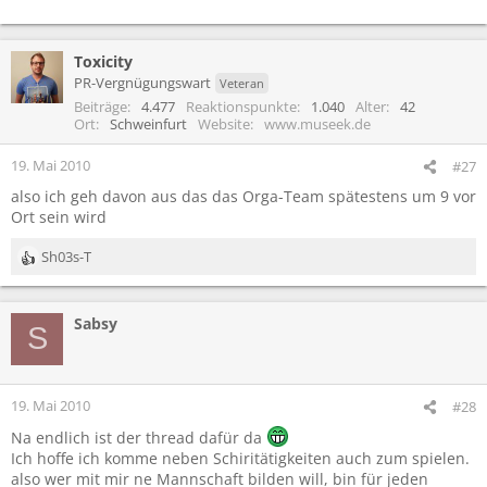
Toxicity
PR-Vergnügungswart
Veteran
Beiträge
4.477
Reaktionspunkte
1.040
Alter
42
Ort
Schweinfurt
Website
www.museek.de
19. Mai 2010
#27
also ich geh davon aus das das Orga-Team spätestens um 9 vor
Ort sein wird
Sh03s-T
R
e
a
Sabsy
k
S
t
i
o
n
19. Mai 2010
#28
e
Na endlich ist der thread dafür da
n
Ich hoffe ich komme neben Schiritätigkeiten auch zum spielen.
:
also wer mit mir ne Mannschaft bilden will, bin für jeden