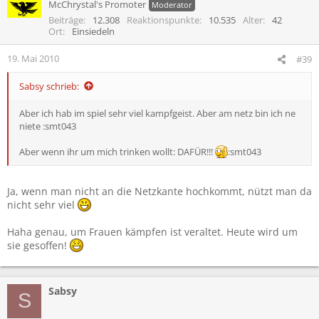
McChrystal's Promoter
Moderator
Beiträge
12.308
Reaktionspunkte
10.535
Alter
42
Ort
Einsiedeln
19. Mai 2010
#39
Sabsy schrieb:
Aber ich hab im spiel sehr viel kampfgeist. Aber am netz bin ich ne
niete :smt043
Aber wenn ihr um mich trinken wollt: DAFÜR!!!
:smt043
Ja, wenn man nicht an die Netzkante hochkommt, nützt man da
nicht sehr viel
Haha genau, um Frauen kämpfen ist veraltet. Heute wird um
sie gesoffen!
Sabsy
S