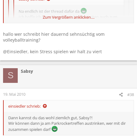
Na endlich ist der thread dafür da
Ich hoffe ich komme neben Schiritätigkeiten auch zum
Zum Vergrößern anklicken....
spielen.
also wer mit mir ne Mannschaft bilden will, bin für
jeden Spieler offen, auch wenn ihr es nicht gut könnt,
hallo wer schreibt hier dauernd sehnsüchtig vom
Zum Vergrößern anklicken....
der Spaß an der Sache zählt doch schließlich
Zum Vergrößern anklicken....
volleyballtraining?
gut, ich war mir nicht ganz sicher, ob du damit mich meintest
@Einsiedler, kein Stress spielen wir halt zu viert
siehe meinen ersten post in dem thread auf der ersten seite
Sabsy
S
19. Mai 2010
#38
einsiedler schrieb:
Dann kannst du das wohl ziemlich gut, Sabsy?!
Wir können dann ja am Parkrockertreffen austrinken, wer mit dir
zusammen spielen darf