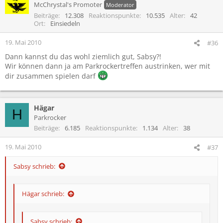
McChrystal's Promoter
Moderator
Beiträge
12.308
Reaktionspunkte
10.535
Alter
42
Ort
Einsiedeln
19. Mai 2010
#36
Dann kannst du das wohl ziemlich gut, Sabsy?!
Wir können dann ja am Parkrockertreffen austrinken, wer mit
dir zusammen spielen darf
Hägar
H
Parkrocker
Beiträge
6.185
Reaktionspunkte
1.134
Alter
38
19. Mai 2010
#37
Sabsy schrieb:
Hägar schrieb:
Sabsy schrieb: