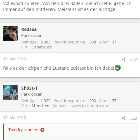
Volleyball spielen. Von den drei Bällen, die ich sehe, gehe ich
immer auf den mittleren. Meistens ist es der Richtige!
Redsea
Parkrocker
Beiträge
2.003
Reaktionspunkte
338
Alter
37
Ort
Osnabrück
19. Mai 2010
#22
falls es der körperliche Zustand zulässt bin ich dabei
Sh03s-T
Parkrocker
Beiträge
1.922
Reaktionspunkte
290
Alter
37
Ort
München
Website
www.facebook.com
19. Mai 2010
#23
Toxicity schrieb: