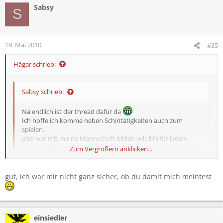
Sabsy
S
19. Mai 2010
#35
Hägar schrieb:
Sabsy schrieb:
Na endlich ist der thread dafür da
Ich hoffe ich komme neben Schiritätigkeiten auch zum
spielen.
also wer mit mir ne Mannschaft bilden will, bin für jeden
Spieler offen, auch wenn ihr es nicht gut könnt, der Spaß an
Zum Vergrößern anklicken....
der Sache zählt doch schließlich
Zum Vergrößern anklicken....
gut, ich war mir nicht ganz sicher, ob du damit mich meintest
siehe meinen ersten post in dem thread auf der ersten seite
einsiedler