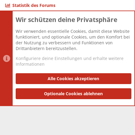
Statistik des Forums
Wir schützen deine Privatsphäre
Themen
22.120
Beiträge
825.659
Wir verwenden essentielle Cookies, damit diese Website
Mitglieder
12.425
funktioniert, und optionale Cookies, um den Komfort bei
Neuestes Mitglied
Toddster85
der Nutzung zu verbessern und Funktionen von
Drittanbietern bereitzustellen.
Konfiguriere deine Einstellungen und erhalte weitere
Informationen
Datenschutz-Einstellungen
PR Light
Deutsch [Du]
Nutzungsbedingungen
Alle Cookies akzeptieren
Datenschutzerklärung
Impressum
®
Community platform by XenForo
Optionale Cookies ablehnen
© 2010-2025 XenForo Ltd.
|
Style
and add-ons by ThemeHouse