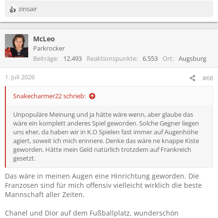
zinsair
R
e
a
McLeo
k
t
Parkrocker
i
Beiträge
12.493
Reaktionspunkte
6.553
Ort
Augsburg
o
n
1. Juli 2026
#68
e
n
Snakecharmer22 schrieb:
:
Unpopuläre Meinung und ja hätte wäre wenn, aber glaube das
wäre ein komplett anderes Spiel geworden. Solche Gegner liegen
uns eher, da haben wir in K.O Spielen fast immer auf Augenhöhe
agiert, soweit ich mich erinnere. Denke das wäre ne knappe Kiste
geworden. Hätte mein Geld natürlich trotzdem auf Frankreich
gesetzt.
Das wäre in meinen Augen eine Hinrichtung geworden. Die
Franzosen sind für mich offensiv vielleicht wirklich die beste
Mannschaft aller Zeiten.
Chanel und Dior auf dem Fußballplatz, wunderschön