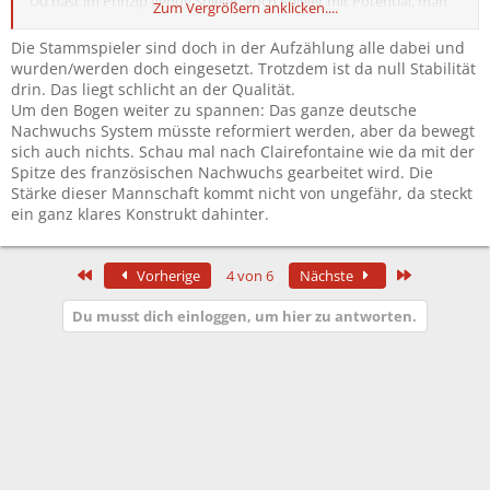
Du hast im Prinzip genug Spieler, auch Spieler mit Potential, man
Zum Vergrößern anklicken....
muss sie nur mitnehmen und auch einsetzen.
Die Stammspieler sind doch in der Aufzählung alle dabei und
wurden/werden doch eingesetzt. Trotzdem ist da null Stabilität
drin. Das liegt schlicht an der Qualität.
Um den Bogen weiter zu spannen: Das ganze deutsche
Nachwuchs System müsste reformiert werden, aber da bewegt
sich auch nichts. Schau mal nach Clairefontaine wie da mit der
Spitze des französischen Nachwuchs gearbeitet wird. Die
Stärke dieser Mannschaft kommt nicht von ungefähr, da steckt
ein ganz klares Konstrukt dahinter.
Erste
Letzte
Vorherige
4 von 6
Nächste
Du musst dich einloggen, um hier zu antworten.