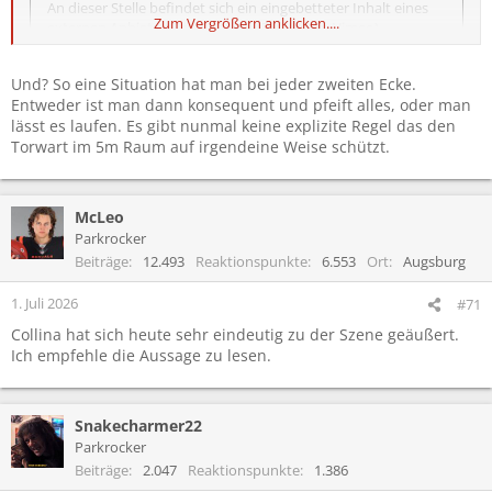
An dieser Stelle befindet sich ein eingebetteter Inhalt eines
Zum Vergrößern anklicken....
externen Anbieters (z. B. von YouTube oder Vimeo).
Um diesen eingebetteten Inhalt anzuzeigen, benötigen wir
Und? So eine Situation hat man bei jeder zweiten Ecke.
deine Zustimmung zum Setzen von Drittanbieter-Cookies.
Entweder ist man dann konsequent und pfeift alles, oder man
lässt es laufen. Es gibt nunmal keine explizite Regel das den
Weitere Informationen findest du in der
Torwart im 5m Raum auf irgendeine Weise schützt.
Datenschutzerklärung
.
Drittanbieter-Cookies akzeptieren
McLeo
Parkrocker
Beiträge
12.493
Reaktionspunkte
6.553
Ort
Augsburg
1. Juli 2026
#71
Collina hat sich heute sehr eindeutig zu der Szene geäußert.
Ich empfehle die Aussage zu lesen.
Snakecharmer22
Parkrocker
Beiträge
2.047
Reaktionspunkte
1.386