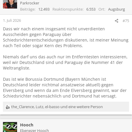
Parkrocker
Beiträge
12.493
Reaktionspunkte
6.553
Ort
Augsburg
1. Juli 2026
#75
Dass wir nach einem insgesamt nicht unverdienten
Ausscheiden gegen Paraguay über
Schiedsrichterentscheidungen diskutieren, ist meiner Meinung
nach Teil oder sogar Kern des Problems.
Niemals darf uns das auch nur im Entferntesten interessieren,
weil wir Deutschland sind und Paraguay die Nummer 41 der
Weltrangliste.
Das ist wie Borussia Dortmund (Bayern München ist
Deutschland leider nichtmal ansatzweise aktuell) gegen
Elversberg und wenn da am Ende Elversberg gewinnt, war der
Schiedsrichter nebensächlich und Dortmund hat versagt.
the_Clarence
,
Lutz
,
el-basso
und eine weitere Person
R
e
a
Hooch
k
t
Ebenezer Hooch