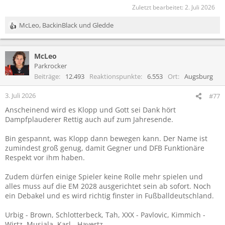
Zuletzt bearbeitet:
2. Juli 2026
McLeo
,
BackinBlack
und
Gledde
R
e
a
McLeo
k
t
Parkrocker
i
Beiträge
12.493
Reaktionspunkte
6.553
Ort
Augsburg
o
n
3. Juli 2026
#77
e
Anscheinend wird es Klopp und Gott sei Dank hört
n
Dampfplauderer Rettig auch auf zum Jahresende.
:
Bin gespannt, was Klopp dann bewegen kann. Der Name ist
zumindest groß genug, damit Gegner und DFB Funktionäre
Respekt vor ihm haben.
Zudem dürfen einige Spieler keine Rolle mehr spielen und
alles muss auf die EM 2028 ausgerichtet sein ab sofort. Noch
ein Debakel und es wird richtig finster in Fußballdeutschland.
Urbig - Brown, Schlotterbeck, Tah, XXX - Pavlovic, Kimmich -
Wirtz, Musiala, Karl - Havertz