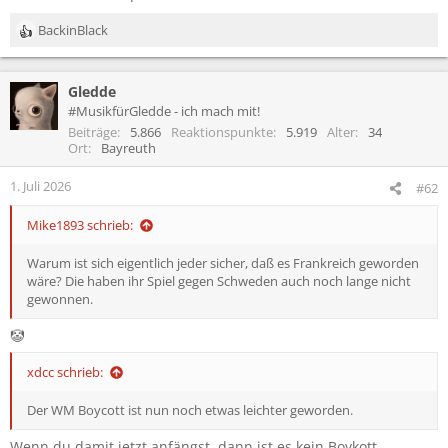
BackinBlack
R
e
a
Gledde
k
t
#MusikfürGledde - ich mach mit!
i
Beiträge
5.866
Reaktionspunkte
5.919
Alter
34
o
Ort
Bayreuth
n
e
1. Juli 2026
#62
n
:
Mike1893 schrieb:
Warum ist sich eigentlich jeder sicher, daß es Frankreich geworden
wäre? Die haben ihr Spiel gegen Schweden auch noch lange nicht
gewonnen.
🤡
xdcc schrieb:
Der WM Boycott ist nun noch etwas leichter geworden.
Wenn du damit jetzt anfängst, dann ist es kein Boykott,