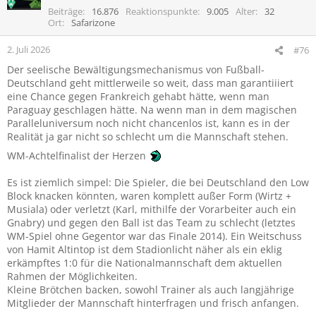
i
Beiträge
16.876
Reaktionspunkte
9.005
Alter
32
o
Ort
Safarizone
n
e
2. Juli 2026
#76
n
Der seelische Bewältigungsmechanismus von Fußball-
:
Deutschland geht mittlerweile so weit, dass man garantiiiert
eine Chance gegen Frankreich gehabt hätte, wenn man
Paraguay geschlagen hätte. Na wenn man in dem magischen
Paralleluniversum noch nicht chancenlos ist, kann es in der
Realität ja gar nicht so schlecht um die Mannschaft stehen.
WM-Achtelfinalist der Herzen
Es ist ziemlich simpel: Die Spieler, die bei Deutschland den Low
Block knacken könnten, waren komplett außer Form (Wirtz +
Musiala) oder verletzt (Karl, mithilfe der Vorarbeiter auch ein
Gnabry) und gegen den Ball ist das Team zu schlecht (letztes
WM-Spiel ohne Gegentor war das Finale 2014). Ein Weitschuss
von Hamit Altintop ist dem Stadionlicht näher als ein eklig
erkämpftes 1:0 für die Nationalmannschaft dem aktuellen
Rahmen der Möglichkeiten.
Kleine Brötchen backen, sowohl Trainer als auch langjährige
Mitglieder der Mannschaft hinterfragen und frisch anfangen.