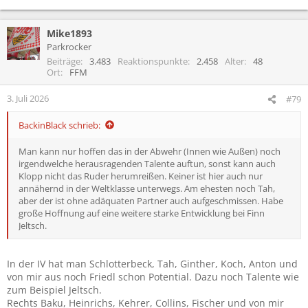
Mike1893
Parkrocker
Beiträge
3.483
Reaktionspunkte
2.458
Alter
48
Ort
FFM
3. Juli 2026
#79
BackinBlack schrieb:
Man kann nur hoffen das in der Abwehr (Innen wie Außen) noch
irgendwelche herausragenden Talente auftun, sonst kann auch
Klopp nicht das Ruder herumreißen. Keiner ist hier auch nur
annähernd in der Weltklasse unterwegs. Am ehesten noch Tah,
aber der ist ohne adäquaten Partner auch aufgeschmissen. Habe
große Hoffnung auf eine weitere starke Entwicklung bei Finn
Jeltsch.
In der IV hat man Schlotterbeck, Tah, Ginther, Koch, Anton und
von mir aus noch Friedl schon Potential. Dazu noch Talente wie
zum Beispiel Jeltsch.
Rechts Baku, Heinrichs, Kehrer, Collins, Fischer und von mir