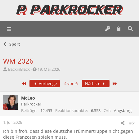
Sport
WM 2026
E
E
BackinBlack
19. Mai 2026
r
r
s
s
Erste
Letzte
Vorherige
4 von 6
Nächste
t
t
e
e
l
l
McLeo
l
l
Parkrocker
e
t
Beiträge
12.493
Reaktionspunkte
6.553
Ort
Augsburg
r
a
m
1. Juli 2026
#61
Ich bin froh, dass diese deutsche Trümmertruppe nicht gegen
diese Franzosen spielen muss.