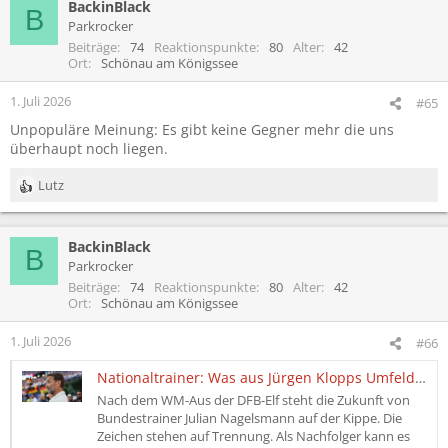
BackinBlack
B
Parkrocker
Beiträge
74
Reaktionspunkte
80
Alter
42
Ort
Schönau am Königssee
1. Juli 2026
#65
Unpopuläre Meinung: Es gibt keine Gegner mehr die uns
überhaupt noch liegen.
Lutz
R
e
a
BackinBlack
k
B
t
Parkrocker
i
Beiträge
74
Reaktionspunkte
80
Alter
42
o
Ort
Schönau am Königssee
n
e
1. Juli 2026
#66
n
:
Nationaltrainer: Was aus Jürgen Klopps Umfeld zu hören ist
Nach dem WM-Aus der DFB-Elf steht die Zukunft von
Bundestrainer Julian Nagelsmann auf der Kippe. Die
Zeichen stehen auf Trennung. Als Nachfolger kann es