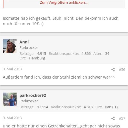
Zum Vergrößern anklicken....
und auch isomatten...
da werd ich doch mal vorbeischaun :)
Isomatte hab ich gekauft, Stuhl nicht. Den bekomm ich auch
noch für unter 10€. :)
AnnF
Parkrocker
Beiträge
4.915
Reaktionspunkte
1.866
Alter
34
Ort
Hamburg
3. Mai 2013
#56
Außerdem fand ich, dass der Stuhl ziemlich schwer war^^
parkrocker92
Parkrocker
Beiträge
12.114
Reaktionspunkte
4.818
Ort
Bari (IT)
3. Mai 2013
#57
und er hatte nur einen Getränkehalter...geht gar nicht sowas