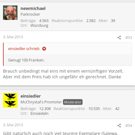
newmichael
Parkrocker
Beiträge
4.563
Reaktionspunkte
2.582
Alter
39
Ort
Würzburg
3. Mai 2013
#53
einsiedler schrieb:
Genug! 100 Franken.
Brauch unbedingt mal eins mit einem vernünftigen Vorzelt.
Aber mit dem Preis hab ich ungefähr eh gerechnet. Danke
einsiedler
McChrystal's Promoter
Moderator
Beiträge
12.308
Reaktionspunkte
10.535
Alter
42
Ort
Einsiedeln
3. Mai 2013
#54
Gibt natürlich auch noch viel teurere Exemplare (Salewa,