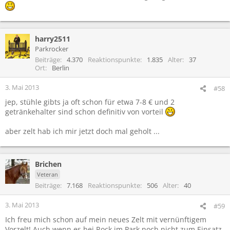
harry2511
Parkrocker
Beiträge
4.370
Reaktionspunkte
1.835
Alter
37
Ort
Berlin
3. Mai 2013
#58
jep, stühle gibts ja oft schon für etwa 7-8 € und 2
getränkehalter sind schon definitiv von vorteil
aber zelt hab ich mir jetzt doch mal geholt ...
Brichen
Veteran
Beiträge
7.168
Reaktionspunkte
506
Alter
40
3. Mai 2013
#59
Ich freu mich schon auf mein neues Zelt mit vernünftigem
Vorzelt! Auch wenn es bei Rock im Park noch nicht zum Einsatz