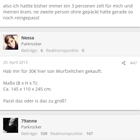
also ich hattte bisher immer ein 3 personen zelt für mich und
meinen kram, ne zweite person ohne gepäckt hätte gerade so
noch reingepasst
Nessa
Parkrocker
Beiträge
6
Reaktionspunkte
0
29. April 2013
#47
Hab mir für 30€ hier son Wurfzeltchen gekauft.
Maße (B x H x T):
Ca. 145 x 110 x 245 cm;
Passt das oder is das zu groß?
79anne
Parkrocker
Beiträge
539
Reaktionspunkte
167