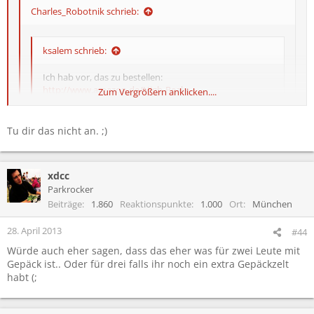
Charles_Robotnik schrieb:
ksalem schrieb:
Ich hab vor, das zu bestellen:
http://www.amazon.de/High-Peak-
Zum Vergrößern anklicken....
dunk...UTF8&colid=FLT9DKF9IA2R&coliid=I1UXQDC2PIL
KWT
Gute Idee?
Zum Vergrößern anklicken....
Tu dir das nicht an. ;)
Zum Vergrößern anklicken....
Für wieviel Personen?
für 3
xdcc
Parkrocker
Beiträge
1.860
Reaktionspunkte
1.000
Ort
München
28. April 2013
#44
Würde auch eher sagen, dass das eher was für zwei Leute mit
Gepäck ist.. Oder für drei falls ihr noch ein extra Gepäckzelt
habt (;