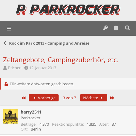
Rock im Park 2013 - Camping und Anreise
Zeltangebote, Campingzuberhör, etc.
E
E
Brichen
12. Januar 2013
r
r
s
s
t
Für weitere Antworten geschlossen.
t
e
e
l
l
Erste
Letzte
Vorherige
3 von 7
Nächste
l
l
e
t
r
a
harry2511
m
Parkrocker
Beiträge
4.370
Reaktionspunkte
1.835
Alter
37
Ort
Berlin