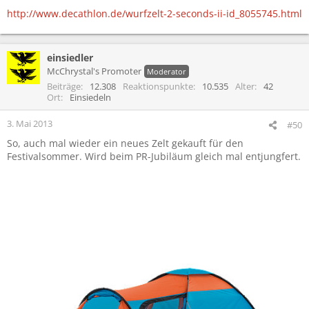
http://www.decathlon.de/wurfzelt-2-seconds-ii-id_8055745.html
einsiedler
McChrystal's Promoter
Moderator
Beiträge
12.308
Reaktionspunkte
10.535
Alter
42
Ort
Einsiedeln
3. Mai 2013
#50
So, auch mal wieder ein neues Zelt gekauft für den
Festivalsommer. Wird beim PR-Jubiläum gleich mal entjungfert.