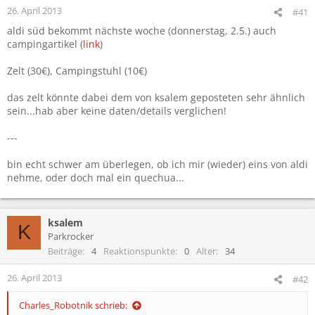
26. April 2013
#41
aldi süd bekommt nächste woche (donnerstag, 2.5.) auch
campingartikel (
link
)
Zelt (30€), Campingstuhl (10€)
das zelt könnte dabei dem von ksalem geposteten sehr ähnlich
sein...hab aber keine daten/details verglichen!
---
bin echt schwer am überlegen, ob ich mir (wieder) eins von aldi
nehme, oder doch mal ein quechua...
ksalem
K
Parkrocker
Beiträge
4
Reaktionspunkte
0
Alter
34
26. April 2013
#42
Charles_Robotnik schrieb: