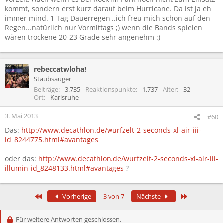
kommt, sondern erst kurz darauf beim Hurricane. Da ist ja eh
immer mind. 1 Tag Dauerregen...ich freu mich schon auf den
Regen...natürlich nur Vormittags ;) wenn die Bands spielen
wären trockene 20-23 Grade sehr angenehm :)
rebeccatwloha!
Staubsauger
Beiträge
3.735
Reaktionspunkte
1.737
Alter
32
Ort
Karlsruhe
3. Mai 2013
#60
Das:
http://www.decathlon.de/wurfzelt-2-seconds-xl-air-iii-
id_8244775.html#avantages
oder das:
http://www.decathlon.de/wurfzelt-2-seconds-xl-air-iii-
illumin-id_8248133.html#avantages
?
Erste
Letzte
Vorherige
3 von 7
Nächste
Für weitere Antworten geschlossen.