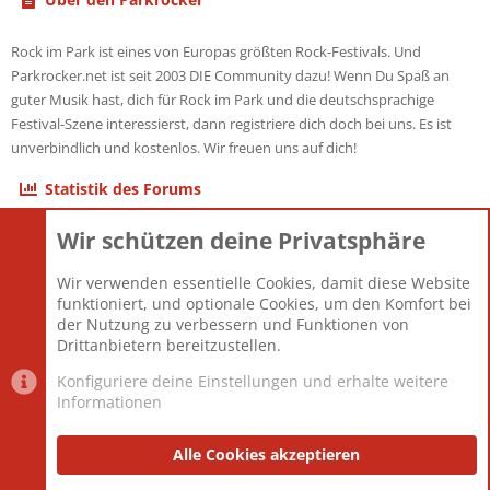
Rock im Park ist eines von Europas größten Rock-Festivals. Und
Parkrocker.net ist seit 2003 DIE Community dazu! Wenn Du Spaß an
guter Musik hast, dich für Rock im Park und die deutschsprachige
Festival-Szene interessierst, dann registriere dich doch bei uns. Es ist
unverbindlich und kostenlos. Wir freuen uns auf dich!
Statistik des Forums
Wir schützen deine Privatsphäre
Themen
22.121
Beiträge
825.675
Wir verwenden essentielle Cookies, damit diese Website
Mitglieder
12.425
funktioniert, und optionale Cookies, um den Komfort bei
Neuestes Mitglied
Toddster85
der Nutzung zu verbessern und Funktionen von
Drittanbietern bereitzustellen.
Konfiguriere deine Einstellungen und erhalte weitere
Informationen
Datenschutz-Einstellungen
PR Light
Deutsch [Du]
Nutzungsbedingungen
Alle Cookies akzeptieren
Datenschutzerklärung
Impressum