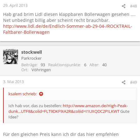
29. April 2013
#48
Hab grad brim Lidl diesen klappbaren Bollerwagen gesehen ....
Net unbedingt billig aber scheint recht brauchbar.
http://www.lidl.de/de/Endlich-Sommer-ab-29-04-/ROCKTRAIL-
Faltbarer-Bollerwagen
stockwell
Parkrocker
Beiträge
93
Reaktionspunkte
6
Alter
40
Ort
Vöhringen
3. Mai 2013
#49
ksalem schrieb:
Ich hab vor, das zu bestellen:
http://www.amazon.de/High-Peak-
dunk...UTF8&colid=FLT9DKF9IA2R&coliid=I1UXQDC2PILKWT
Gute
Idee?
Für den gleichen Preis kann ich dir das hier empfehlen