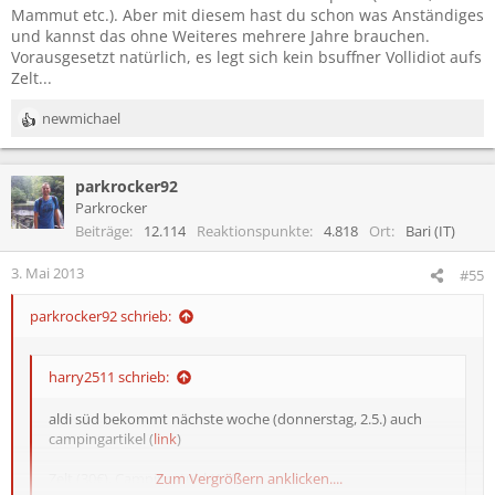
Mammut etc.). Aber mit diesem hast du schon was Anständiges
und kannst das ohne Weiteres mehrere Jahre brauchen.
Vorausgesetzt natürlich, es legt sich kein bsuffner Vollidiot aufs
Zelt...
newmichael
R
e
a
parkrocker92
k
t
Parkrocker
i
Beiträge
12.114
Reaktionspunkte
4.818
Ort
Bari (IT)
o
n
3. Mai 2013
#55
e
n
parkrocker92 schrieb:
:
harry2511 schrieb:
aldi süd bekommt nächste woche (donnerstag, 2.5.) auch
campingartikel (
link
)
Zelt (30€), Campingstuhl (10€)
Zum Vergrößern anklicken....