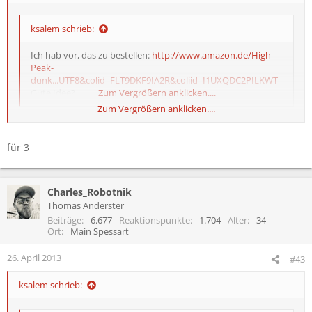
ksalem schrieb:
Ich hab vor, das zu bestellen:
http://www.amazon.de/High-
Peak-
dunk...UTF8&colid=FLT9DKF9IA2R&coliid=I1UXQDC2PILKWT
Gute Idee?
Zum Vergrößern anklicken....
Zum Vergrößern anklicken....
Für wieviel Personen?
für 3
Charles_Robotnik
Thomas Anderster
Beiträge
6.677
Reaktionspunkte
1.704
Alter
34
Ort
Main Spessart
26. April 2013
#43
ksalem schrieb: