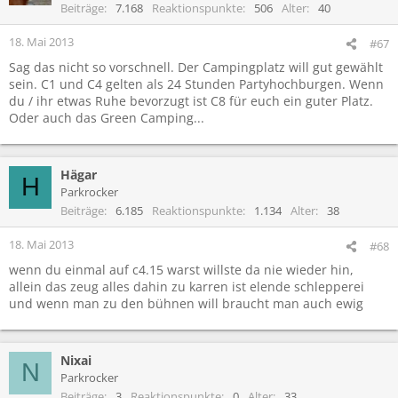
Beiträge
7.168
Reaktionspunkte
506
Alter
40
18. Mai 2013
#67
Sag das nicht so vorschnell. Der Campingplatz will gut gewählt
sein. C1 und C4 gelten als 24 Stunden Partyhochburgen. Wenn
du / ihr etwas Ruhe bevorzugt ist C8 für euch ein guter Platz.
Oder auch das Green Camping...
Hägar
H
Parkrocker
Beiträge
6.185
Reaktionspunkte
1.134
Alter
38
18. Mai 2013
#68
wenn du einmal auf c4.15 warst willste da nie wieder hin,
allein das zeug alles dahin zu karren ist elende schlepperei
und wenn man zu den bühnen will braucht man auch ewig
Nixai
N
Parkrocker
Beiträge
3
Reaktionspunkte
0
Alter
33