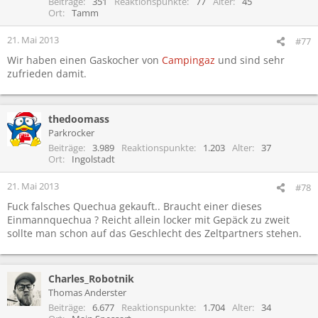
Beiträge
351
Reaktionspunkte
77
Alter
45
Ort
Tamm
21. Mai 2013
#77
Wir haben einen Gaskocher von
Campingaz
und sind sehr
zufrieden damit.
thedoomass
Parkrocker
Beiträge
3.989
Reaktionspunkte
1.203
Alter
37
Ort
Ingolstadt
21. Mai 2013
#78
Fuck falsches Quechua gekauft.. Braucht einer dieses
Einmannquechua ? Reicht allein locker mit Gepäck zu zweit
sollte man schon auf das Geschlecht des Zeltpartners stehen.
Charles_Robotnik
Thomas Anderster
Beiträge
6.677
Reaktionspunkte
1.704
Alter
34