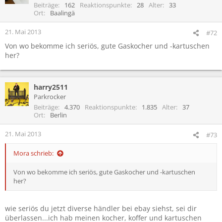
i
Beiträge
162
Reaktionspunkte
28
Alter
33
o
Ort
Baalingä
n
e
21. Mai 2013
#72
n
Von wo bekomme ich seriös, gute Gaskocher und -kartuschen
:
her?
harry2511
Parkrocker
Beiträge
4.370
Reaktionspunkte
1.835
Alter
37
Ort
Berlin
21. Mai 2013
#73
Mora schrieb:
Von wo bekomme ich seriös, gute Gaskocher und -kartuschen
her?
wie seriös du jetzt diverse händler bei ebay siehst, sei dir
überlassen...ich hab meinen kocher, koffer und kartuschen