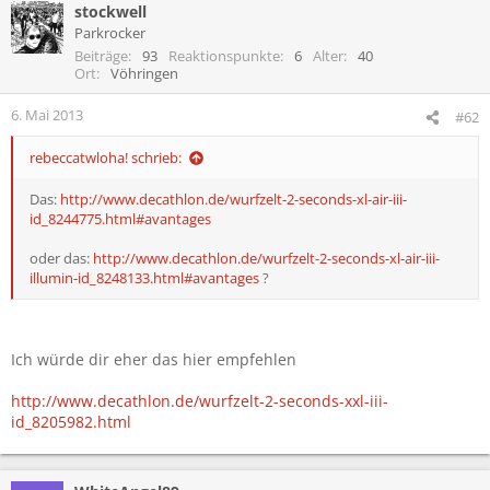
stockwell
k
t
Parkrocker
i
Beiträge
93
Reaktionspunkte
6
Alter
40
o
Ort
Vöhringen
n
e
6. Mai 2013
#62
n
:
rebeccatwloha! schrieb:
Das:
http://www.decathlon.de/wurfzelt-2-seconds-xl-air-iii-
id_8244775.html#avantages
oder das:
http://www.decathlon.de/wurfzelt-2-seconds-xl-air-iii-
illumin-id_8248133.html#avantages
?
Ich würde dir eher das hier empfehlen
http://www.decathlon.de/wurfzelt-2-seconds-xxl-iii-
id_8205982.html