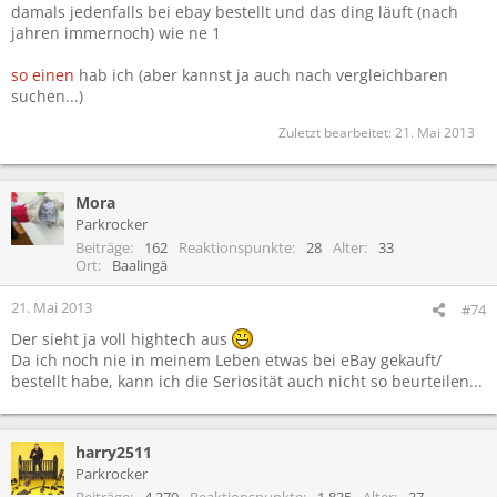
damals jedenfalls bei ebay bestellt und das ding läuft (nach
jahren immernoch) wie ne 1
so einen
hab ich (aber kannst ja auch nach vergleichbaren
suchen...)
Zuletzt bearbeitet:
21. Mai 2013
Mora
Parkrocker
Beiträge
162
Reaktionspunkte
28
Alter
33
Ort
Baalingä
21. Mai 2013
#74
Der sieht ja voll hightech aus
Da ich noch nie in meinem Leben etwas bei eBay gekauft/
bestellt habe, kann ich die Seriosität auch nicht so beurteilen...
harry2511
Parkrocker
Beiträge
4.370
Reaktionspunkte
1.835
Alter
37