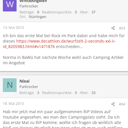
WhiteAngel89
W
Parkrocker
Beiträge
8
Reaktionspunkte
0
Alter
37
Ort
Nürtingen
13. Mai 2013
#63
Ich bin das erste Mal bei Rock im Park dabei und habe mich für
dieses
https://www.decathlon.de/wurfzelt-2-seconds-xxl-ii-
id_8205983.html#v1471876
entschieden...
Norma in BaWü hat nächste Woche wohl auch Camping Artikel
im Angebot
Nixai
N
Parkrocker
Beiträge
3
Reaktionspunkte
0
Alter
33
18. Mai 2013
#64
Hab mir jetzt mal ein paar aufgenommen RiP Videos auf
Youtube angesehen, wo man den Campingplatz sieht. Da ich
das erste Mal zu RiP komme, wollte ich fragen ob wirklich alle
bloß ein kleines Wurfzelt benutzen oder ob man auch größere