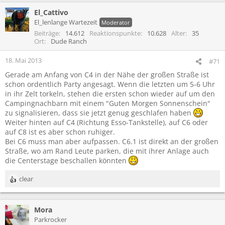
El_Cattivo
El_lenlange Wartezeit
Moderator
Beiträge
14.612
Reaktionspunkte
10.628
Alter
35
Ort
Dude Ranch
18. Mai 2013
#71
Gerade am Anfang von C4 in der Nähe der großen Straße ist
schon ordentlich Party angesagt. Wenn die letzten um 5-6 Uhr
in ihr Zelt torkeln, stehen die ersten schon wieder auf um den
Campingnachbarn mit einem "Guten Morgen Sonnenschein"
zu signalisieren, dass sie jetzt genug geschlafen haben
Weiter hinten auf C4 (Richtung Esso-Tankstelle), auf C6 oder
auf C8 ist es aber schon ruhiger.
Bei C6 muss man aber aufpassen. C6.1 ist direkt an der großen
Straße, wo am Rand Leute parken, die mit ihrer Anlage auch
die Centerstage beschallen könnten
clear
R
e
a
Mora
k
t
Parkrocker