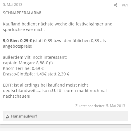
5. Mai 2013
#61
SCHNAPPERALARM!
Kaufland bedient nächste woche die festivalgänger und
sparfüchse wie mich:
5,0 Bier: 0,29 €
(statt 0,39 bzw. den üblichen 0,33 als
angebotspreis)
außerdem vllt. noch interessant:
captain Morgan: 8,88 € (!)
Knorr Terrine: 0,69 €
Erasco-Eintöpfe: 1,49€ statt 2,39 €
EDIT: ist allerdings bei kaufland meist nicht
deutschlandweit...also u.U. für euren markt nochmal
nachschauen!
Zuletzt bearbeitet:
5. Mai 2013
Hansmaulwurf
R
e
a