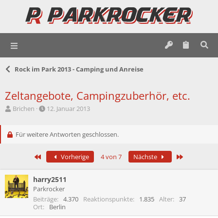
Rock im Park 2013 - Camping und Anreise
Zeltangebote, Campingzuberhör, etc.
E
E
Brichen
12. Januar 2013
r
r
s
s
t
Für weitere Antworten geschlossen.
t
e
e
l
l
Erste
Letzte
Vorherige
4 von 7
Nächste
l
l
e
t
r
a
harry2511
m
Parkrocker
Beiträge
4.370
Reaktionspunkte
1.835
Alter
37
Ort
Berlin