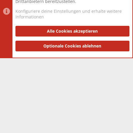
Drittanbietern bereitzustellen.
Konfiguriere deine Einstellungen und erhalte weitere
Informationen
Datenschutz-Einstellungen
PR Light
Deutsch [Du]
Nutzungsbedingungen
Alle Cookies akzeptieren
Datenschutzerklärung
Impressum
®
Community platform by XenForo
Optionale Cookies ablehnen
© 2010-2025 XenForo Ltd.
|
Style
and add-ons by ThemeHouse