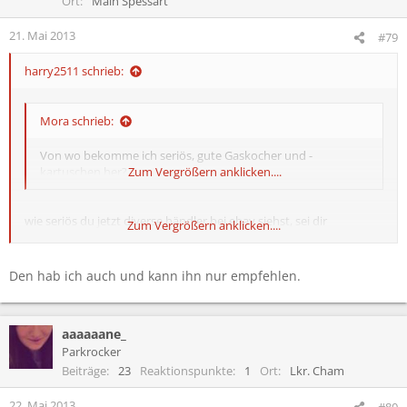
Ort
Main Spessart
21. Mai 2013
#79
harry2511 schrieb:
Mora schrieb:
Von wo bekomme ich seriös, gute Gaskocher und -
kartuschen her?
Zum Vergrößern anklicken....
wie seriös du jetzt diverse händler bei ebay siehst, sei dir
Zum Vergrößern anklicken....
überlassen...ich hab meinen kocher, koffer und kartuschen damals
jedenfalls bei ebay bestellt und das ding läuft (nach jahren
immernoch) wie ne 1
Den hab ich auch und kann ihn nur empfehlen.
so einen
hab ich (aber kannst ja auch nach vergleichbaren
suchen...)
aaaaaane_
Parkrocker
Beiträge
23
Reaktionspunkte
1
Ort
Lkr. Cham
22. Mai 2013
#80