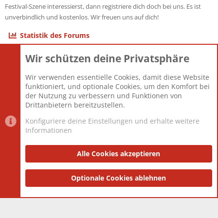
Festival-Szene interessierst, dann registriere dich doch bei uns. Es ist
unverbindlich und kostenlos. Wir freuen uns auf dich!
Statistik des Forums
Wir schützen deine Privatsphäre
Themen
22.121
Beiträge
825.676
Wir verwenden essentielle Cookies, damit diese Website
Mitglieder
12.426
funktioniert, und optionale Cookies, um den Komfort bei
Neuestes Mitglied
nabulamisika
der Nutzung zu verbessern und Funktionen von
Drittanbietern bereitzustellen.
Konfiguriere deine Einstellungen und erhalte weitere
Informationen
Datenschutz-Einstellungen
PR Light
Deutsch [Du]
Nutzungsbedingungen
Alle Cookies akzeptieren
Datenschutzerklärung
Impressum
®
Community platform by XenForo
Optionale Cookies ablehnen
© 2010-2025 XenForo Ltd.
|
Style
and add-ons by ThemeHouse