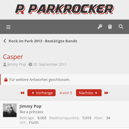
Rock im Park 2013 - Bestätigte Bands
Casper
E
E
Jimmy Pop
20. September 2011
r
r
s
s
t
Für weitere Antworten geschlossen.
t
e
e
l
l
Erste
Letzte
Vorherige
4 von 5
Nächste
l
l
e
t
r
a
Jimmy Pop
m
like a princess
Beiträge
8.065
Reaktionspunkte
5.919
Alter
34
Ort
Fürth