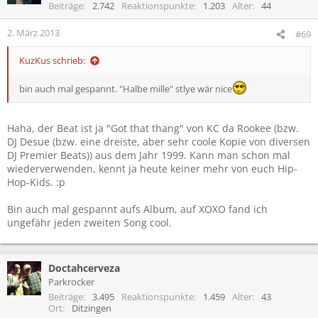
Beiträge
2.742
Reaktionspunkte
1.203
Alter
44
2. März 2013
#69
KuzKus schrieb:
bin auch mal gespannt. "Halbe mille" stlye wär nice
Haha, der Beat ist ja "Got that thang" von KC da Rookee (bzw.
DJ Desue (bzw. eine dreiste, aber sehr coole Kopie von diversen
DJ Premier Beats)) aus dem Jahr 1999. Kann man schon mal
wiederverwenden, kennt ja heute keiner mehr von euch Hip-
Hop-Kids. :p
Bin auch mal gespannt aufs Album, auf XOXO fand ich
ungefähr jeden zweiten Song cool.
Doctahcerveza
Parkrocker
Beiträge
3.495
Reaktionspunkte
1.459
Alter
43
Ort
Ditzingen