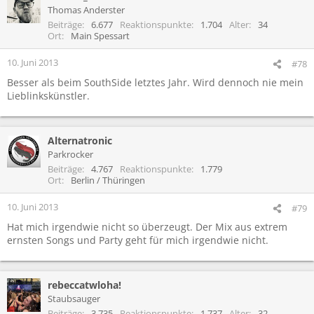
Thomas Anderster
Beiträge
6.677
Reaktionspunkte
1.704
Alter
34
Ort
Main Spessart
10. Juni 2013
#78
Besser als beim SouthSide letztes Jahr. Wird dennoch nie mein
Lieblinkskünstler.
Alternatronic
Parkrocker
Beiträge
4.767
Reaktionspunkte
1.779
Ort
Berlin / Thüringen
10. Juni 2013
#79
Hat mich irgendwie nicht so überzeugt. Der Mix aus extrem
ernsten Songs und Party geht für mich irgendwie nicht.
rebeccatwloha!
Staubsauger
Beiträge
3.735
Reaktionspunkte
1.737
Alter
32