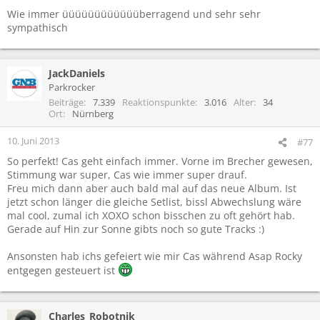
n
Wie immer üüüüüüüüüüüüberragend und sehr sehr
:
sympathisch
JackDaniels
Parkrocker
Beiträge
7.339
Reaktionspunkte
3.016
Alter
34
Ort
Nürnberg
10. Juni 2013
#77
So perfekt! Cas geht einfach immer. Vorne im Brecher gewesen,
Stimmung war super, Cas wie immer super drauf.
Freu mich dann aber auch bald mal auf das neue Album. Ist
jetzt schon länger die gleiche Setlist, bissl Abwechslung wäre
mal cool, zumal ich XOXO schon bisschen zu oft gehört hab.
Gerade auf Hin zur Sonne gibts noch so gute Tracks :)
Ansonsten hab ichs gefeiert wie mir Cas während Asap Rocky
entgegen gesteuert ist
Charles_Robotnik