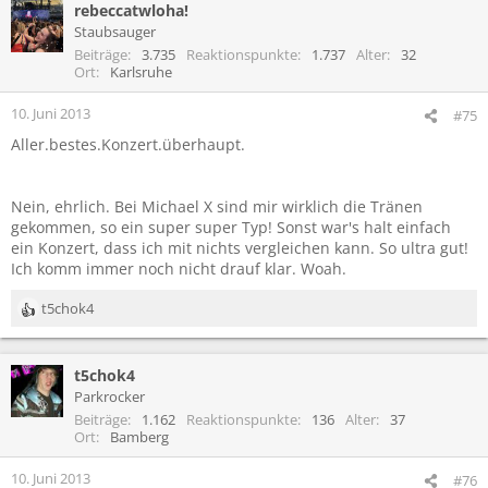
rebeccatwloha!
Staubsauger
Beiträge
3.735
Reaktionspunkte
1.737
Alter
32
Ort
Karlsruhe
10. Juni 2013
#75
Aller.bestes.Konzert.überhaupt.
Nein, ehrlich. Bei Michael X sind mir wirklich die Tränen
gekommen, so ein super super Typ! Sonst war's halt einfach
ein Konzert, dass ich mit nichts vergleichen kann. So ultra gut!
Ich komm immer noch nicht drauf klar. Woah.
t5chok4
R
e
a
t5chok4
k
t
Parkrocker
i
Beiträge
1.162
Reaktionspunkte
136
Alter
37
o
Ort
Bamberg
n
e
10. Juni 2013
#76