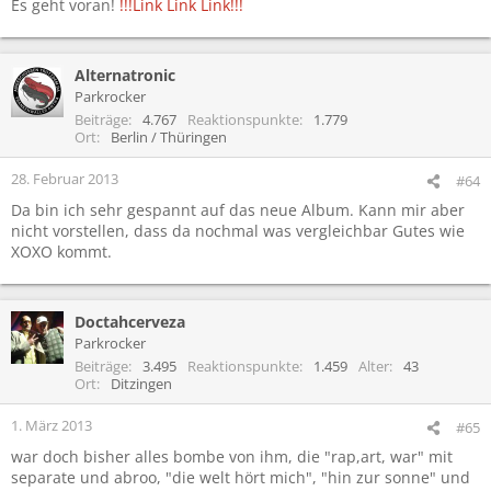
Es geht voran!
!!!Link Link Link!!!
Alternatronic
Parkrocker
Beiträge
4.767
Reaktionspunkte
1.779
Ort
Berlin / Thüringen
28. Februar 2013
#64
Da bin ich sehr gespannt auf das neue Album. Kann mir aber
nicht vorstellen, dass da nochmal was vergleichbar Gutes wie
XOXO kommt.
Doctahcerveza
Parkrocker
Beiträge
3.495
Reaktionspunkte
1.459
Alter
43
Ort
Ditzingen
1. März 2013
#65
war doch bisher alles bombe von ihm, die "rap,art, war" mit
separate und abroo, "die welt hört mich", "hin zur sonne" und