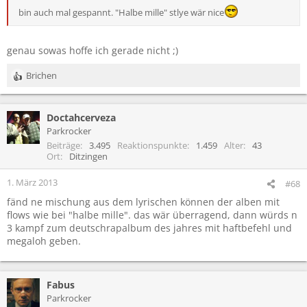
bin auch mal gespannt. "Halbe mille" stlye wär nice
genau sowas hoffe ich gerade nicht ;)
Brichen
R
e
a
Doctahcerveza
k
t
Parkrocker
i
Beiträge
3.495
Reaktionspunkte
1.459
Alter
43
o
Ort
Ditzingen
n
e
1. März 2013
#68
n
fänd ne mischung aus dem lyrischen können der alben mit
:
flows wie bei "halbe mille". das wär überragend, dann würds n
3 kampf zum deutschrapalbum des jahres mit haftbefehl und
megaloh geben.
Fabus
Parkrocker