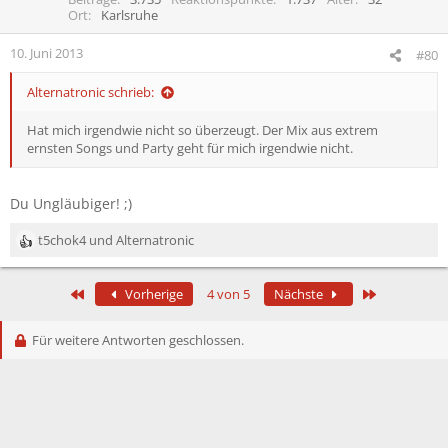
Ort
Karlsruhe
10. Juni 2013
#80
Alternatronic schrieb:
Hat mich irgendwie nicht so überzeugt. Der Mix aus extrem
ernsten Songs und Party geht für mich irgendwie nicht.
Du Ungläubiger! ;)
t5chok4
und
Alternatronic
R
e
a
Erste
Letzte
Vorherige
4 von 5
Nächste
k
t
i
Für weitere Antworten geschlossen.
o
n
e
n
: