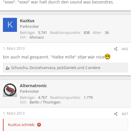
"xoxo". "xoxo" war halt durch den sound was besondres.
KuzKus
K
Parkrocker
Beiträge
5.741
Reaktionspunkte
838
Alter
36
Ort
Monaco
1. März 2013
#66
bin auch mal gespannt. "Halbe mille" stlye wär nice
Schuschu
,
Doctahcerveza
,
JackDaniels
und 2 andere
R
e
a
Alternatronic
k
t
Parkrocker
i
Beiträge
4.767
Reaktionspunkte
1.779
o
Ort
Berlin / Thüringen
n
e
1. März 2013
#67
n
:
KuzKus schrieb: