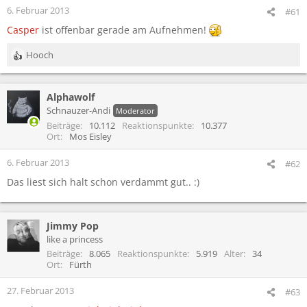
6. Februar 2013
#61
Casper
ist offenbar gerade am Aufnehmen!
Hooch
R
e
a
Alphawolf
k
t
Schnauzer-Andi
Moderator
i
Beiträge
10.112
Reaktionspunkte
10.377
o
Ort
Mos Eisley
n
e
6. Februar 2013
#62
n
Das liest sich halt schon verdammt gut.. :)
:
Jimmy Pop
like a princess
Beiträge
8.065
Reaktionspunkte
5.919
Alter
34
Ort
Fürth
27. Februar 2013
#63