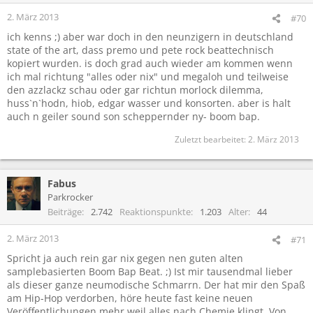
2. März 2013
#70
ich kenns ;) aber war doch in den neunzigern in deutschland
state of the art, dass premo und pete rock beattechnisch
kopiert wurden. is doch grad auch wieder am kommen wenn
ich mal richtung "alles oder nix" und megaloh und teilweise
den azzlackz schau oder gar richtun morlock dilemma,
huss`n`hodn, hiob, edgar wasser und konsorten. aber is halt
auch n geiler sound son scheppernder ny- boom bap.
Zuletzt bearbeitet:
2. März 2013
Fabus
Parkrocker
Beiträge
2.742
Reaktionspunkte
1.203
Alter
44
2. März 2013
#71
Spricht ja auch rein gar nix gegen nen guten alten
samplebasierten Boom Bap Beat. ;) Ist mir tausendmal lieber
als dieser ganze neumodische Schmarrn. Der hat mir den Spaß
am Hip-Hop verdorben, höre heute fast keine neuen
Veröffentlichungen mehr weil alles nach Chemie klingt. Von