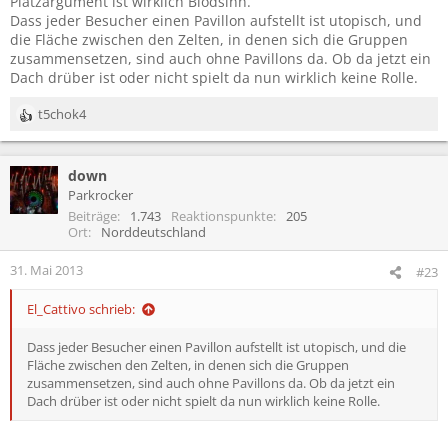
Platzargument ist wirklich Blödsinn.
Dass jeder Besucher einen Pavillon aufstellt ist utopisch, und
die Fläche zwischen den Zelten, in denen sich die Gruppen
zusammensetzen, sind auch ohne Pavillons da. Ob da jetzt ein
Dach drüber ist oder nicht spielt da nun wirklich keine Rolle.
t5chok4
R
e
a
down
k
t
Parkrocker
i
Beiträge
1.743
Reaktionspunkte
205
o
Ort
Norddeutschland
n
e
31. Mai 2013
#23
n
:
El_Cattivo schrieb:
Dass jeder Besucher einen Pavillon aufstellt ist utopisch, und die
Fläche zwischen den Zelten, in denen sich die Gruppen
zusammensetzen, sind auch ohne Pavillons da. Ob da jetzt ein
Dach drüber ist oder nicht spielt da nun wirklich keine Rolle.