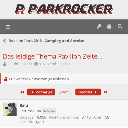
Rock im Park 2013 - Camping und Anreise
Das leidige Thema Pavillon Zelte...
E
E
Sandman2709
9. November 2012
r
r
s
s
t
Für weitere Antworten geschlossen.
t
e
e
l
l
Erste
Letzte
Vorherige
2 von 3
Nächste
l
l
e
t
r
a
Balu
m
Forums-Opa
Veteran
Beiträge
8.056
Reaktionspunkte
3.415
Alter
58
Ort
Stuttgart