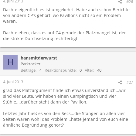
4. Juni 2013
#26
n
Dachte eigentlich es ist umgekehrt. Habe auch schon Berichte
:
von andern CP's gehört, wo Pavillons nicht so ein Problem
waren.
Dachte eben, dass es auf C4 gerade der Platzmangel ist, der
die strikte Durchsetzung rechtfertigt.
hansmitderwurst
H
Parkrocker
Beiträge
4
Reaktionspunkte
0
Alter
40
4. Juni 2013
#27
grad das Platzargument finde ich etwas unverständlich...wir
sind vier Leute, wir haben einen Campingtisch und vier
Stühle....darüber steht dann der Pavillon.
Letztes Jahr hieß es von den Secs...die Stangen an allen vier
Seiten wären wohl das Problem...hatte jemand von euch eine
ähnliche Begründung gehört?