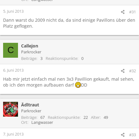
n
e
5. Juni 2013
#31
n
Dann warst du 2009 nicht da, da sind einige Pavillons über den
:
Platz geflogen.
Callejon
C
Parkrocker
Beiträge
3
Reaktionspunkte
0
6. Juni 2013
#32
Hab mir jetzt einfach mal nen 3x3 Pavillion gekauft, mal sehen,
ob ich den morgen aufbauen darf
DD
Ädltraut
Parkrocker
Beiträge
67
Reaktionspunkte
22
Alter
49
Ort
Langwasser
7. Juni 2013
#33