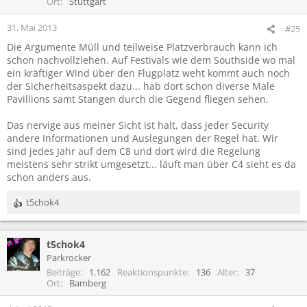
Ort
Stuttgart
31. Mai 2013
#25
Die Argumente Müll und teilweise Platzverbrauch kann ich
schon nachvollziehen. Auf Festivals wie dem Southside wo mal
ein kräftiger Wind über den Flugplatz weht kommt auch noch
der Sicherheitsaspekt dazu... hab dort schon diverse Male
Pavillions samt Stangen durch die Gegend fliegen sehen.
Das nervige aus meiner Sicht ist halt, dass jeder Security
andere Informationen und Auslegungen der Regel hat. Wir
sind jedes Jahr auf dem C8 und dort wird die Regelung
meistens sehr strikt umgesetzt... läuft man über C4 sieht es da
schon anders aus.
t5chok4
R
e
a
t5chok4
k
t
Parkrocker
i
Beiträge
1.162
Reaktionspunkte
136
Alter
37
o
Ort
Bamberg
n
e