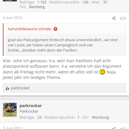
Beiträge
1.162
Reaktionspunkte
136
Alter
37
Ort
Bamberg
4. Juni 2013
#29
hansmitderwurst schrieb:
grad das Platzargument finde ich etwas unverständlich...wir sind
vier Leute, wir haben einen Campingtisch und vier
Stühle....darüber steht dann der Pavillon.
Klar, sehe ich genauso. V.a. weil man Pavillons halt echt
platzsparend aufbauen kann. V.a. verstehe ich das Argument
dann ab Freitag nicht mehr, wenn eh alles voll ist
Naja,
jedes Jahr ein leidiges Thema.
parkrocker
R
e
a
parkrocker
k
t
Parkrocker
i
Beiträge
23
Reaktionspunkte
1
Ort
Würzburg
o
n
5. Juni 2013
#30