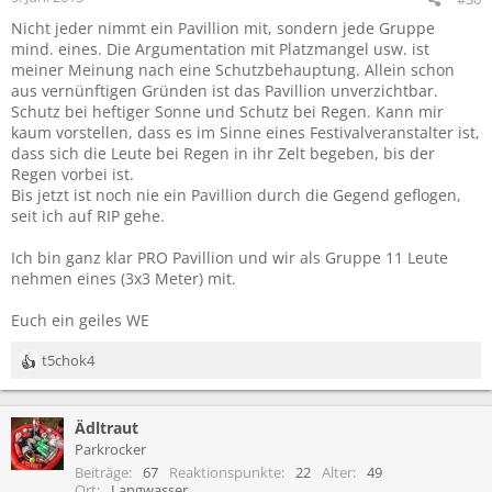
e
Nicht jeder nimmt ein Pavillion mit, sondern jede Gruppe
n
mind. eines. Die Argumentation mit Platzmangel usw. ist
:
meiner Meinung nach eine Schutzbehauptung. Allein schon
aus vernünftigen Gründen ist das Pavillion unverzichtbar.
Schutz bei heftiger Sonne und Schutz bei Regen. Kann mir
kaum vorstellen, dass es im Sinne eines Festivalveranstalter ist,
dass sich die Leute bei Regen in ihr Zelt begeben, bis der
Regen vorbei ist.
Bis jetzt ist noch nie ein Pavillion durch die Gegend geflogen,
seit ich auf RIP gehe.
Ich bin ganz klar PRO Pavillion und wir als Gruppe 11 Leute
nehmen eines (3x3 Meter) mit.
Euch ein geiles WE
t5chok4
R
e
a
Ädltraut
k
t
Parkrocker
i
Beiträge
67
Reaktionspunkte
22
Alter
49
o
Ort
Langwasser