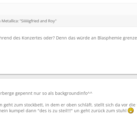
etallica: "Siiiiiigfried and Roy"
während des Konzertes oder? Denn das würde an Blasphemie grenzen
rberge gepennt nur so als backgroundinfo^^
geht zum stockbett, in dem er oben schläft. stellt sich da vor die 
ein kumpel dann "des is zu steil!!!" un geht zurück zum stuhl