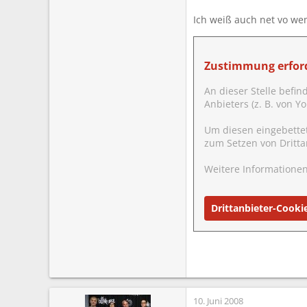
Ich weiß auch net vo wem
Ist das nicht von Dimple
Zustimmung erford
An dieser Stelle befin
Anbieters (z. B. von 
Um diesen eingebette
zum Setzen von Dritta
Weitere Informationen
Drittanbieter-Cooki
10. Juni 2008