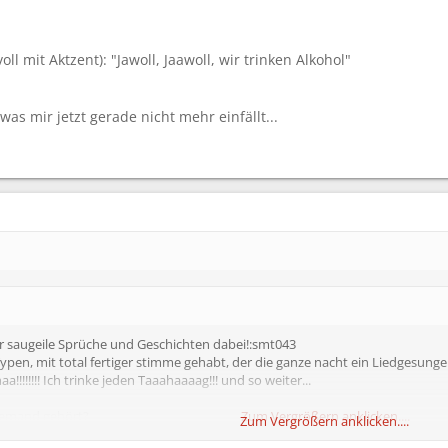
ll mit Aktzent): "Jawoll, Jaawoll, wir trinken Alkohol"
was mir jetzt gerade nicht mehr einfällt...
ar saugeile Sprüche und Geschichten dabei!:smt043
ypen, mit total fertiger stimme gehabt, der die ganze nacht ein Liedgesunge
a!!!!!!!! Ich trinke jeden Taaahaaaag!!! und so weiter...
 jemand gehört?
Zum Vergrößern anklicken....
Zum Vergrößern anklicken....