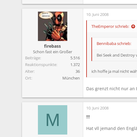
10. Juni 2008
TheEmperor schrieb:
Bennibaba schrieb:
firebass
Schon fast ein Großer
Bei Seek and Destroy vo
Beiträge
5.516
Reaktionspunkte
1.372
Alter
36
ich hoffe ja mal nicht w
Ort
München
Das grenzt nicht nur an 
10. Juni 2008
M
!!!
Hat vll jemand den Engl