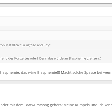
n Metallica: "Siiiiiigfried and Roy"
ährend des Konzertes oder? Denn das würde an Blasphemie grenzen ;)
Blasphemie, das wäre Blasphemie!!! Macht solche Spässe bei wem ihr
änder mit dem Bratwurstsong gehört? Meine Kumpels und ich konn