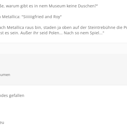
ße, warum gibt es in nem Museum keine Duschen?"
Metallica: "Siiiiiigfried and Roy"
ach Metallica raus bin, staden ja oben auf der Steintrebühne die Pol
st es sein. Außer ihr seid Polen... Nach so nem Spiel..."
Bäumen
ndes gefallen
n
ieu