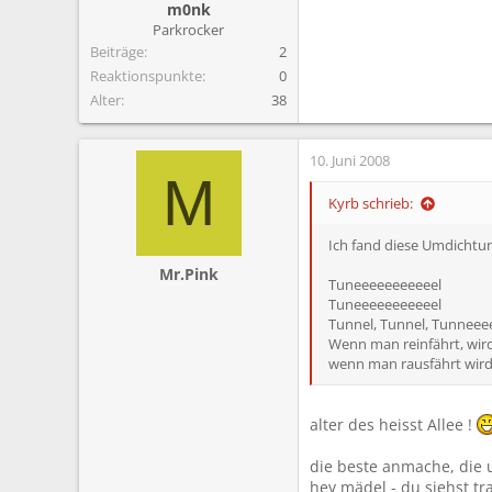
m0nk
Parkrocker
Beiträge
2
Reaktionspunkte
0
Alter
38
10. Juni 2008
M
Kyrb schrieb:
Ich fand diese Umdichtun
Mr.Pink
Tuneeeeeeeeeeel
Tuneeeeeeeeeeel
Tunnel, Tunnel, Tunneee
Wenn man reinfährt, wir
wenn man rausfährt wird
alter des heisst Allee !
die beste anmache, die 
hey mädel - du siehst tr