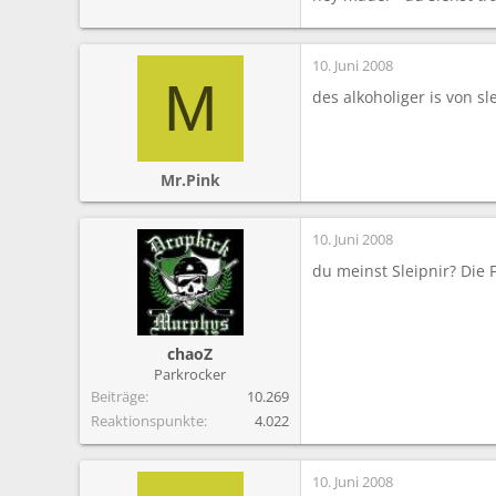
10. Juni 2008
M
des alkoholiger is von sl
Mr.Pink
10. Juni 2008
du meinst Sleipnir? Die
chaoZ
Parkrocker
Beiträge
10.269
Reaktionspunkte
4.022
10. Juni 2008