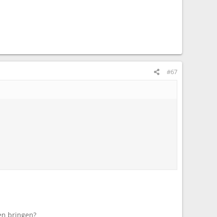
#67
ken bringen?