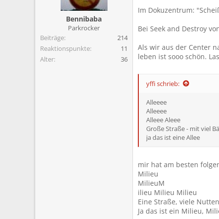
m
Im Dokuzentrum: "Schei
Bennibaba
Parkrocker
Bei Seek and Destroy von 
Beiträge
214
Als wir aus der Center n
Reaktionspunkte
11
leben ist sooo schön. Las
Alter
36
yffi schrieb:
Alleeee
Alleeee
Alleee Aleee
Große Straße - mit viel 
ja das ist eine Allee
mir hat am besten folge
Milieu
MilieuM
ilieu Milieu Milieu
Eine Straße, viele Nutte
Ja das ist ein Milieu, Mil