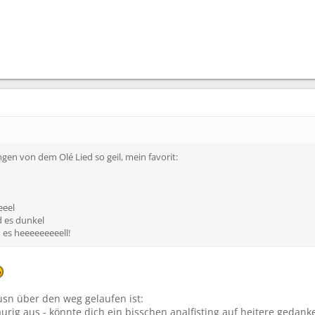
gen von dem Olé Lied so geil, mein favorit:
eeel
d es dunkel
 es heeeeeeeeell!
usn über den weg gelaufen ist:
aurig aus - könnte dich ein bisschen analfisting auf heitere gedan