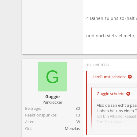
4 Dänen zu uns so (halt vo
und noch viel viel mehr, 
10. Juni 2008
G
HerrDunst schrieb:
Guggie schrieb:
Guggie
Parkrocker
Also da san echt a pa
Beiträge
80
Haben bei uns einen T
Reaktionspunkte
10
Ich bin Alkoholikaaaaha
Alter
38
Fand ich saugeil!
Hat den zufällig auch
Ort
Menzlas