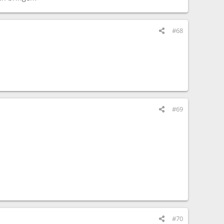
#68
#69
#70