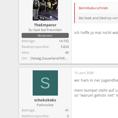
Bennibaba schrieb:
Bei Seek and Destroy von M
TheEmperor
Zu Gast bei Freunden
ich hoffe ja mal nicht 
Moderator
Beiträge
14.192
Reaktionspunkte
5.824
Alter
40
Ort
Ostwig (Sauerland/NRW)
10. Juni 2008
S
wir ham in ner jugendhe
mein kumpel steht auf un 
so "warum gehstn net" m
schokokeks
Parkrocker
Beiträge
41
Reaktionspunkte
0