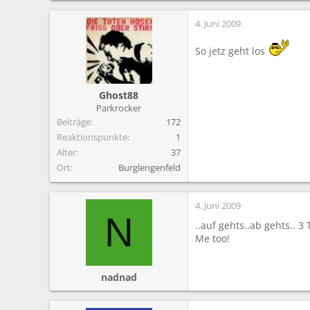
4. Juni 2009
So jetz geht los
Ghost88
Parkrocker
Beiträge
172
Reaktionspunkte
1
Alter
37
Ort
Burglengenfeld
4. Juni 2009
N
..auf gehts..ab gehts.. 3 
Me too!
nadnad