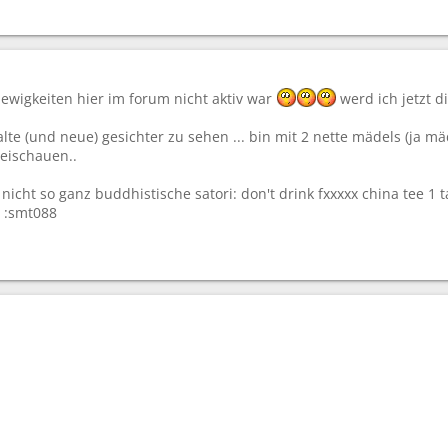
ewigkeiten hier im forum nicht aktiv war
werd ich jetzt d
lte (und neue) gesichter zu sehen ... bin mit 2 nette mädels (ja mä
eischauen..
 nicht so ganz buddhistische satori: don't drink fxxxxx china tee 1
. :smt088