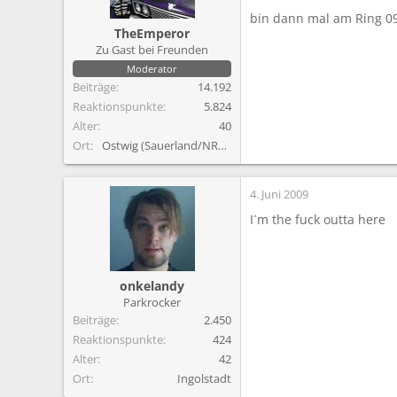
bin dann mal am Ring 0
TheEmperor
Zu Gast bei Freunden
Moderator
Beiträge
14.192
Reaktionspunkte
5.824
Alter
40
Ort
Ostwig (Sauerland/NRW)
4. Juni 2009
I´m the fuck outta here
onkelandy
Parkrocker
Beiträge
2.450
Reaktionspunkte
424
Alter
42
Ort
Ingolstadt