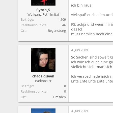
m
ich bin raus
Pyron_5
Wolfgang Petri Imitat
viel spaß euch allen und
Beiträge
1.109
PS: achja und wenn ihr 
Reaktionspunkte
46
das lol
Ort
Regensburg
muss nämlich noch eine 
4. Juni 2009
So Sachen sind soweit ge
Ich wünsch euch eine gu
Vielleicht sieht man sich 
chaos.queen
Ich verabschiede mich mi
Parkrocker
Ente Ente Ente Ente Ente
Beiträge
8
Reaktionspunkte
0
Ort
Dresden
4. Juni 2009