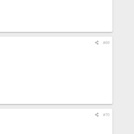
#69
#70