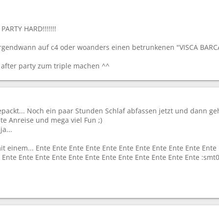
 PARTY HARD!!!!!!!
irgendwann auf c4 oder woanders einen betrunkenen "VISCA BARCA
after party zum triple machen ^^
packt... Noch ein paar Stunden Schlaf abfassen jetzt und dann geh
te Anreise und mega viel Fun ;)
ja...
t einem... Ente Ente Ente Ente Ente Ente Ente Ente Ente Ente Ente
 Ente Ente Ente Ente Ente Ente Ente Ente Ente Ente Ente Ente :smt