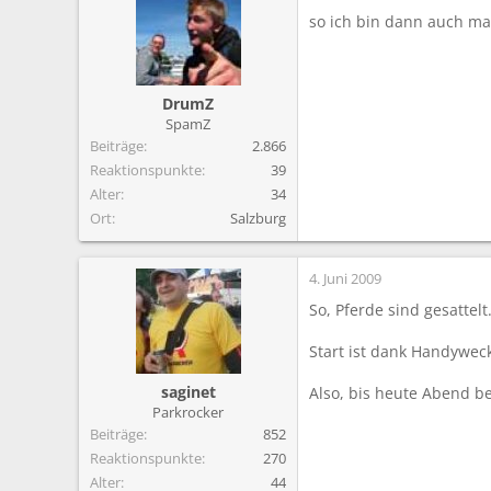
so ich bin dann auch mal
DrumZ
SpamZ
Beiträge
2.866
Reaktionspunkte
39
Alter
34
Ort
Salzburg
4. Juni 2009
So, Pferde sind gesattel
Start ist dank Handywec
saginet
Also, bis heute Abend b
Parkrocker
Beiträge
852
Reaktionspunkte
270
Alter
44