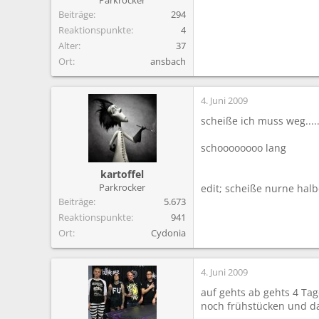
Beiträge
294
Reaktionspunkte
4
Alter
37
Ort
ansbach
4. Juni 2009
scheiße ich muss weg......
schoooooooo lang
kartoffel
Parkrocker
edit; scheiße nurne halb
Beiträge
5.673
Reaktionspunkte
941
Ort
Cydonia
4. Juni 2009
auf gehts ab gehts 4 Ta
noch frühstücken und da