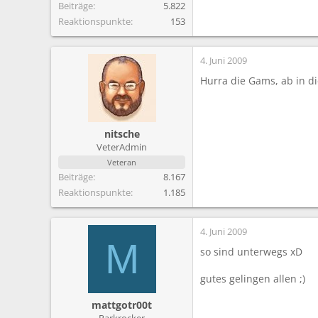
Beiträge
5.822
Reaktionspunkte
153
4. Juni 2009
Hurra die Gams, ab in di
nitsche
VeterAdmin
Veteran
Beiträge
8.167
Reaktionspunkte
1.185
4. Juni 2009
M
so sind unterwegs xD
gutes gelingen allen ;)
mattgotr00t
Parkrocker