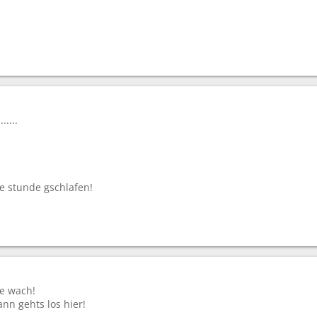
.....
e stunde gschlafen!
ge wach!
nn gehts los hier!