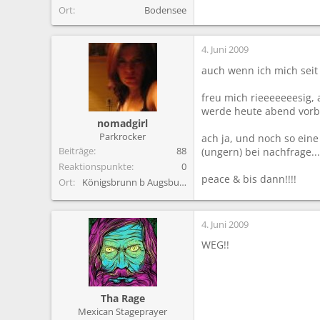
Ort
Bodensee
4. Juni 2009
auch wenn ich mich seit 
freu mich rieeeeeeesig, a
werde heute abend vorb
nomadgirl
Parkrocker
ach ja, und noch so eine
Beiträge
88
(ungern) bei nachfrage..
Reaktionspunkte
0
peace & bis dann!!!!
Ort
Königsbrunn b Augsburg
4. Juni 2009
WEG!!
Tha Rage
Mexican Stageprayer