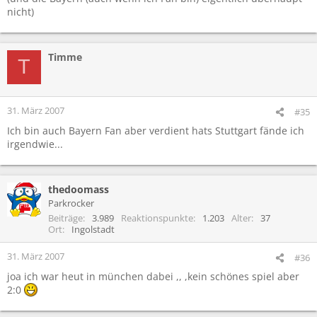
nicht)
Timme
T
31. März 2007
#35
Ich bin auch Bayern Fan aber verdient hats Stuttgart fände ich
irgendwie...
thedoomass
Parkrocker
Beiträge
3.989
Reaktionspunkte
1.203
Alter
37
Ort
Ingolstadt
31. März 2007
#36
joa ich war heut in münchen dabei ,, ,kein schönes spiel aber
2:0