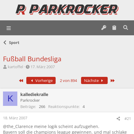
Sport
Fußball Bundesliga
E
E
kartoffel
17. März 2007
r
r
s
s
Erste
Letzte
Vorherige
2 von 894
Nächste
t
t
e
e
l
l
kallediekralle
K
l
l
Parkrocker
e
t
Beiträge
266
Reaktionspunkte
4
r
a
m
18. März 2007
#21
@the_Clarence meine logik scheint aufzugehen.
Bayern soll die champions league gewinnen. und mal schlake