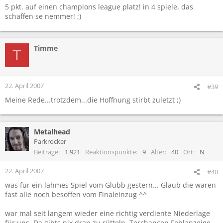
5 pkt. auf einen champions league platz! in 4 spiele, das
schaffen se nemmer! ;)
Timme
T
22. April 2007
#39
Meine Rede...trotzdem...die Hoffnung stirbt zuletzt ;)
Metalhead
Parkrocker
Beiträge
1.921
Reaktionspunkte
9
Alter
40
Ort
N
22. April 2007
#40
was für ein lahmes Spiel vom Glubb gestern... Glaub die waren
fast alle noch besoffen vom Finaleinzug ^^
war mal seit langem wieder eine richtig verdiente Niederlage
für uns. Da gibts nix dran zu rütteln. Torchancen Fehlanzeige...