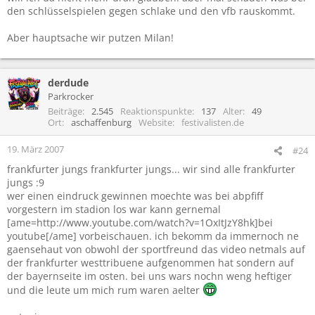
den schlüsselspielen gegen schlake und den vfb rauskommt.
Aber hauptsache wir putzen Milan!
derdude
Parkrocker
Beiträge
2.545
Reaktionspunkte
137
Alter
49
Ort
aschaffenburg
Website
festivalisten.de
19. März 2007
#24
frankfurter jungs frankfurter jungs... wir sind alle frankfurter
jungs :9
wer einen eindruck gewinnen moechte was bei abpfiff
vorgestern im stadion los war kann gernemal
[ame=http://www.youtube.com/watch?v=1OxItJzY8hk]bei
youtube[/ame] vorbeischauen. ich bekomm da immernoch ne
gaensehaut von obwohl der sportfreund das video netmals auf
der frankfurter westtribuene aufgenommen hat sondern auf
der bayernseite im osten. bei uns wars nochn weng heftiger
und die leute um mich rum waren aelter