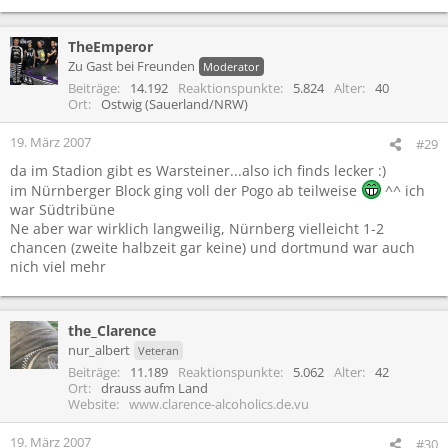
TheEmperor
Zu Gast bei Freunden
Moderator
Beiträge
14.192
Reaktionspunkte
5.824
Alter
40
Ort
Ostwig (Sauerland/NRW)
19. März 2007
#29
da im Stadion gibt es Warsteiner...also ich finds lecker :)
im Nürnberger Block ging voll der Pogo ab teilweise
^^ ich
war Südtribüne
Ne aber war wirklich langweilig, Nürnberg vielleicht 1-2
chancen (zweite halbzeit gar keine) und dortmund war auch
nich viel mehr
the_Clarence
nur_albert
Veteran
Beiträge
11.189
Reaktionspunkte
5.062
Alter
42
Ort
drauss aufm Land
Website
www.clarence-alcoholics.de.vu
19. März 2007
#30