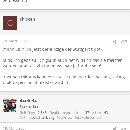
verbessert ;)
chicken
C
19. März 2007
#27
mhhh...bin ich jetzt der einzige der Stuttgart tippt?
ja ok, ich gebs zu! ich glaub auch net wirklich das sie meister
werden, aber als vfb fan muss man ja für die sein!
aber von mir aus kann es schalke oder werder machen, solang
bloß bayern nicht meister wird! ;)
derdude
Parkrocker
Beiträge
2.545
Reaktionspunkte
137
Alter
49
Ort
aschaffenburg
Website
festivalisten.de
19. März 2007
#28