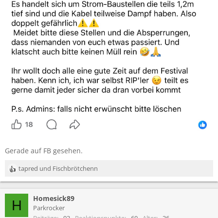
Gerade auf FB gesehen.
tapred
und
Fischbrötchenn
R
e
a
Homesick89
k
H
t
Parkrocker
i