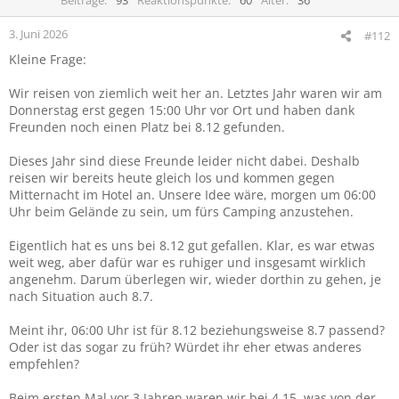
Beiträge
93
Reaktionspunkte
60
Alter
36
o
n
3. Juni 2026
#112
e
Kleine Frage:
n
:
Wir reisen von ziemlich weit her an. Letztes Jahr waren wir am
Donnerstag erst gegen 15:00 Uhr vor Ort und haben dank
Freunden noch einen Platz bei 8.12 gefunden.
Dieses Jahr sind diese Freunde leider nicht dabei. Deshalb
reisen wir bereits heute gleich los und kommen gegen
Mitternacht im Hotel an. Unsere Idee wäre, morgen um 06:00
Uhr beim Gelände zu sein, um fürs Camping anzustehen.
Eigentlich hat es uns bei 8.12 gut gefallen. Klar, es war etwas
weit weg, aber dafür war es ruhiger und insgesamt wirklich
angenehm. Darum überlegen wir, wieder dorthin zu gehen, je
nach Situation auch 8.7.
Meint ihr, 06:00 Uhr ist für 8.12 beziehungsweise 8.7 passend?
Oder ist das sogar zu früh? Würdet ihr eher etwas anderes
empfehlen?
Beim ersten Mal vor 3 Jahren waren wir bei 4.15, was von der