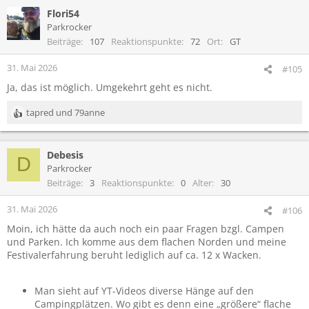
Flori54
Parkrocker
Beiträge
107
Reaktionspunkte
72
Ort
GT
31. Mai 2026
#105
Ja, das ist möglich. Umgekehrt geht es nicht.
tapred
und
79anne
R
e
a
Debesis
k
D
t
Parkrocker
i
Beiträge
3
Reaktionspunkte
0
Alter
30
o
n
31. Mai 2026
#106
e
Moin, ich hätte da auch noch ein paar Fragen bzgl. Campen
n
und Parken. Ich komme aus dem flachen Norden und meine
:
Festivalerfahrung beruht lediglich auf ca. 12 x Wacken.
Man sieht auf YT-Videos diverse Hänge auf den
Campingplätzen. Wo gibt es denn eine „größere“ flache