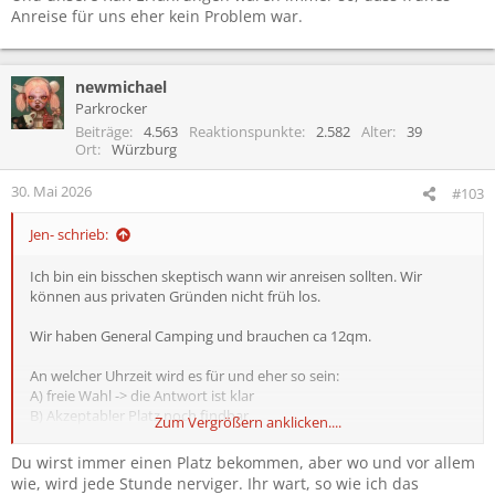
Anreise für uns eher kein Problem war.
newmichael
Parkrocker
Beiträge
4.563
Reaktionspunkte
2.582
Alter
39
Ort
Würzburg
30. Mai 2026
#103
Jen- schrieb:
Ich bin ein bisschen skeptisch wann wir anreisen sollten. Wir
können aus privaten Gründen nicht früh los.
Wir haben General Camping und brauchen ca 12qm.
An welcher Uhrzeit wird es für und eher so sein:
A) freie Wahl -> die Antwort ist klar
B) Akzeptabler Platz noch findbar
Zum Vergrößern anklicken....
C) Schwierig, aber mit Suchen noch möglich
D) nur noch unbeliebte Plätzchen möglich
Du wirst immer einen Platz bekommen, aber wo und vor allem
E) Good Luck, sieht schlecht aus
wie, wird jede Stunde nerviger. Ihr wart, so wie ich das