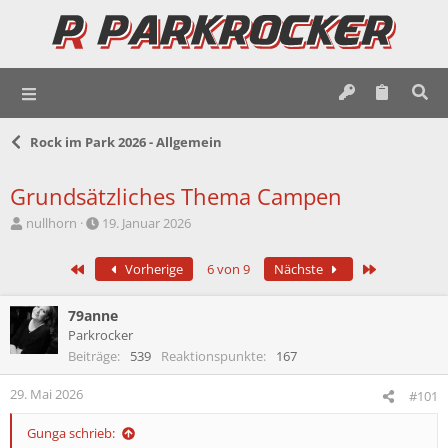
Rock im Park 2026 - Allgemein
Grundsätzliches Thema Campen
E
E
nullhorn
19. Januar 2026
r
r
s
s
Erste
Letzte
Vorherige
6 von 9
Nächste
t
t
e
e
l
l
79anne
l
l
Parkrocker
e
t
Beiträge
539
Reaktionspunkte
167
r
a
m
29. Mai 2026
#101
Gunga schrieb: