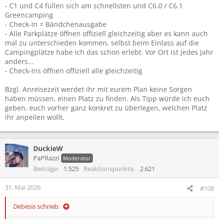
- C1 und C4 füllen sich am schnellsten und C6.0 / C6.1
welche Bändchenausgaben?
Greencamping
- Check-In = Bändchenausgabe
- Alle Parkplätze öffnen offiziell gleichzeitig aber es kann auch
In Wacken sind wir immer um 6 Uhr morgens vor Ort am Montag,
mal zu unterschieden kommen, selbst beim Einlass auf die
aber mich beunruhigt bei Rock im Park etwas die kleine
Campingplätze habe ich das schon erlebt. Vor Ort ist jedes Jahr
Campingfläche…Deswegen habe ich meinen Partner jetzt schon so
anders...
weit, dass wir gegen 4 Uhr morgens da sind. Haben ja einen etwas
- Check-Ins öffnen offiziell alle gleichzeitig
längeren Anreiseweg vor uns.
Bzgl. Anreisezeit werdet ihr mit eurem Plan keine Sorgen
Vielen lieben Dank für eure Hilfe!
haben müssen, einen Platz zu finden. Als Tipp würde ich euch
geben, euch vorher ganz konkret zu überlegen, welchen Platz
ihr anpeilen wollt.
DuckieW
PaPRazzi
Moderator
Beiträge
1.525
Reaktionspunkte
2.621
31. Mai 2026
#108
Debesis schrieb: