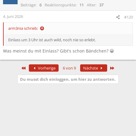
Beiträge
6
Reaktionspunkte
11
Alter
37
4. Juni 2026
#120
arm3nia schrieb:
Einlass um 3 Uhr ist auch wild, noch nie so erlebt.
Was meinst du mit Einlass? Gibt's schon Bändchen? 😀
Erste
Letzte
Vorherige
6 von 9
Nächste
Du musst dich einloggen, um hier zu antworten.