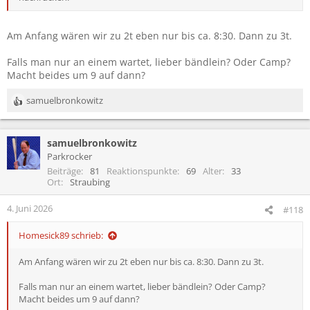
Am Anfang wären wir zu 2t eben nur bis ca. 8:30. Dann zu 3t.
Falls man nur an einem wartet, lieber bändlein? Oder Camp?
Macht beides um 9 auf dann?
samuelbronkowitz
R
e
a
samuelbronkowitz
k
t
Parkrocker
i
Beiträge
81
Reaktionspunkte
69
Alter
33
o
Ort
Straubing
n
e
4. Juni 2026
#118
n
:
Homesick89 schrieb:
Am Anfang wären wir zu 2t eben nur bis ca. 8:30. Dann zu 3t.
Falls man nur an einem wartet, lieber bändlein? Oder Camp?
Macht beides um 9 auf dann?