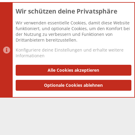
Wir schützen deine Privatsphäre
Themen
22.121
Beiträge
825.694
Wir verwenden essentielle Cookies, damit diese Website
Mitglieder
12.427
funktioniert, und optionale Cookies, um den Komfort bei
Neuestes Mitglied
Berlin
der Nutzung zu verbessern und Funktionen von
Drittanbietern bereitzustellen.
Konfiguriere deine Einstellungen und erhalte weitere
Informationen
Datenschutz-Einstellungen
PR Light
Deutsch [Du]
Nutzungsbedingungen
Alle Cookies akzeptieren
Datenschutzerklärung
Impressum
®
Community platform by XenForo
Optionale Cookies ablehnen
© 2010-2025 XenForo Ltd.
|
Style
and add-ons by ThemeHouse