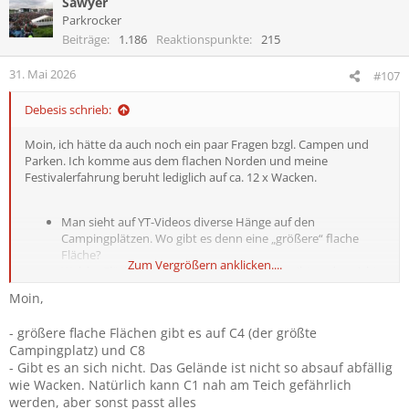
Sawyer
Parkrocker
Beiträge
1.186
Reaktionspunkte
215
31. Mai 2026
#107
Debesis schrieb:
Moin, ich hätte da auch noch ein paar Fragen bzgl. Campen und
Parken. Ich komme aus dem flachen Norden und meine
Festivalerfahrung beruht lediglich auf ca. 12 x Wacken.
Man sieht auf YT-Videos diverse Hänge auf den
Campingplätzen. Wo gibt es denn eine „größere“ flache
Fläche?
Zum Vergrößern anklicken....
Welche Flächen saufen bevorzugt ab oder gibt es das nicht
auf den eingezeichneten Flächen?
Moin,
Welche Flächen füllen sich als erstes?
Sind diese Check-Ins Bändchenausgaben oder lediglich
- größere flache Flächen gibt es auf C4 (der größte
Eingänge?
Campingplatz) und C8
Öffnen alle Parkplätze gleichzeitig oder gibt es einen
- Gibt es an sich nicht. Das Gelände ist nicht so absauf abfällig
Parkplatz der zuerst befüllt wird bei Menschen die ggf.
wie Wacken. Natürlich kann C1 nah am Teich gefährlich
früher als 9 bzw. 6 Uhr kommen?
werden, aber sonst passt alles
Welche Check-Ins öffnen erfahrungsgemäß als erstes bzw.