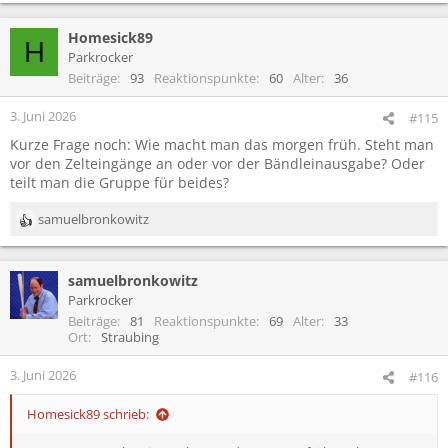
e
a
Homesick89
k
H
t
Parkrocker
i
Beiträge
93
Reaktionspunkte
60
Alter
36
o
n
3. Juni 2026
#115
e
Kurze Frage noch: Wie macht man das morgen früh. Steht man
n
vor den Zelteingänge an oder vor der Bändleinausgabe? Oder
:
teilt man die Gruppe für beides?
samuelbronkowitz
R
e
a
samuelbronkowitz
k
t
Parkrocker
i
Beiträge
81
Reaktionspunkte
69
Alter
33
o
Ort
Straubing
n
e
3. Juni 2026
#116
n
:
Homesick89 schrieb: