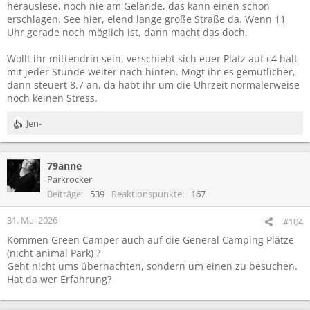
herauslese, noch nie am Gelände, das kann einen schon
erschlagen. See hier, elend lange große Straße da. Wenn 11
Also aus dem durchschnittlichen Erfahrungsschatz hier.
Uhr gerade noch möglich ist, dann macht das doch.
Ankunft Nürnberg 14 Uhr wäre wahrscheinlich für alle Beteiligten
Wollt ihr mittendrin sein, verschiebt sich euer Platz auf c4 halt
am Besten, Das wird wahrscheinlich zu spät sein? 12 Uhr wäre
mit jeder Stunde weiter nach hinten. Mögt ihr es gemütlicher,
wahrscheinlich machbar, 11 Uhr wäre wahrscheinlich auch
dann steuert 8.7 an, da habt ihr um die Uhrzeit normalerweise
möglich, alles davor wird schwierig. Umso früher, umso
noch keinen Stress.
schwieriger.
Jen-
Mir ist klar, keiner kann hellsehen und wir haben so oder so Risiko,
R
aber um 9 Uhr vor Ort ist für uns einfach nicht machbar.
e
a
Wie waren noch nie bei RiP campen, daher null Erfahrungen. Und
79anne
k
unsere RaR Erfahrungen waren immer so, dass frühes Anreise für
t
Parkrocker
uns eher kein Problem war.
i
Beiträge
539
Reaktionspunkte
167
o
n
31. Mai 2026
#104
e
Kommen Green Camper auch auf die General Camping Plätze
n
(nicht animal Park) ?
:
Geht nicht ums übernachten, sondern um einen zu besuchen.
Hat da wer Erfahrung?