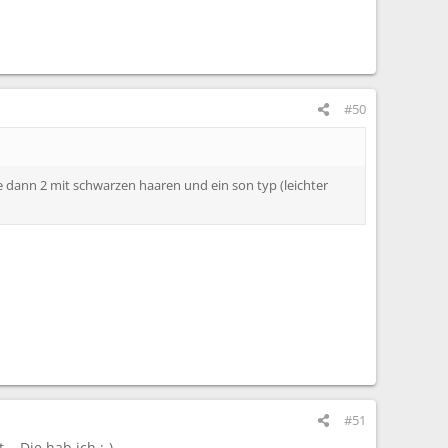
#50
e dann 2 mit schwarzen haaren und ein son typ (leichter
#51
. Die hab ich :-)