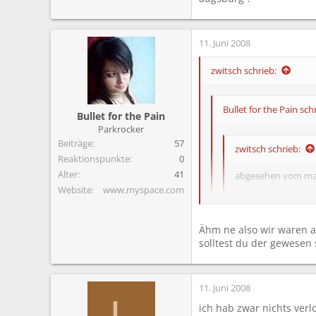
dann kann ich wieder..
Bei ner freundin hat einer
Welcher Zeltplatz wars d
11. Juni 2008
zwitsch schrieb:
Bullet for the Pain sch
Bullet for the Pain
Parkrocker
Beiträge
57
zwitsch schrieb:
Reaktionspunkte
0
Alter
41
abgesehen vom mate
Website
www.myspace.com
- 2 Bollerwagen
- 2 Campingstühle
- zerstörter pavili
Ähm ne also wir waren 
solltest du der gewesen
vermiss ich noch m
nachdem ich ihr kla
ahm gute frage... wenn i
auch net gestört da
11. Juni 2008
nimmer find dann ka
L
Bei ner freundin hat ei
ich hab zwar nichts verl