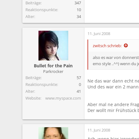
Beiträge
347
Reaktionspunkte
10
Alter
34
11. Juni 2008
zwitsch schrieb:
also es war von donnerst
emo style ..^^) wenn du j
Bullet for the Pain
Parkrocker
Beiträge
57
Ne das war dann echt ne
Reaktionspunkte
0
Und des war ein 2 mann z
Alter
41
Website
www.myspace.com
Aber mal ne andere Frag
Der wollt mir Frühstück
11. Juni 2008
Ach, wenn hier irgendwer