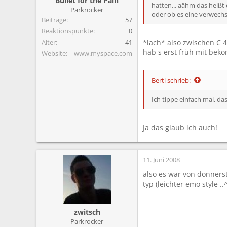
Bullet for the Pain
hatten... aähm das heißt 
Parkrocker
oder ob es eine verwechsl
Beiträge
57
Reaktionspunkte
0
Alter
41
*lach* also zwischen C 4
hab s erst früh mit beko
Website
www.myspace.com
Bertl schrieb:
Ich tippe einfach mal, das
Ja das glaub ich auch!
11. Juni 2008
also es war von donners
typ (leichter emo style .
zwitsch
Parkrocker