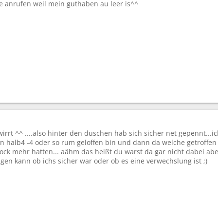
s denn?
 anrufen weil mein guthaben au leer is^^
rwirrt ^^ ....also hinter den duschen hab sich sicher net gepennt..
en halb4 -4 oder so rum geloffen bin und dann da welche getroffen
k mehr hatten... aähm das heißt du warst da gar nicht dabei aber
gen kann ob ichs sicher war oder ob es eine verwechslung ist ;)