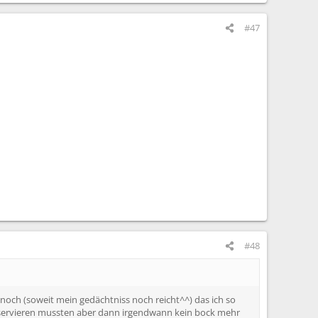
#47
#48
ld noch (soweit mein gedächtniss noch reicht^^) das ich so
reservieren mussten aber dann irgendwann kein bock mehr