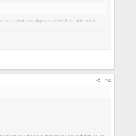
arens auf einen schlag extrem viel. Bitte melden falls
#42
:) das mich in ihr zelt aufgenommen hat nachdem ich ihr