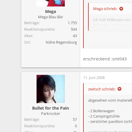
m
Mega schrieb:
Mega
Mega Blau Bär
Ich hab Millionen von 
Beiträge
1.755
gefunden. Müssten in
Reaktionspunkte
504
Alter
43
Ort
Nähe Regensburg
Ich glaub das war organis
erschreckend :smt043
11. Juni 2008
zwitsch schrieb:
abgesehen vom materiell
Bullet for the Pain
- 2 Bollerwagen
Parkrocker
- 2 Campingstühle
Beiträge
57
- zerstörter paviliion (s
Reaktionspunkte
0
vermiss ich noch meine 