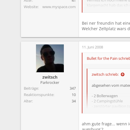
Alter
41
klargemacht hab das ich m
Website
www.myspace.com
denen im zelt geschlafen 
oder kp ich weiß es nimme
Bei ner freundin hat ein
Welcher Zeltplatz wars 
11. Juni 2008
Bullet for the Pain schrie
zwitsch schrieb:
zwitsch
Parkrocker
abgesehen vom materi
Beiträge
347
Reaktionspunkte
10
- 2 Bollerwagen
Alter
34
- 2 Campingstühle
- zerstörter paviliion
vermiss ich noch mei
ich ihr klargemacht ha
ahm gute frage... wenn 
gestört das ich bei de
augsburg´?