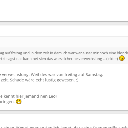
ag auf freitag und in dem zelt in dem ich war war auser mir noch eine blond
etzt sagst das kann net sien das wars sicher ne verwechslung ... (leider)
 verwechslung. Weil des war von freitag auf Samstag.
elt. Schade wäre echt lustig gewesen. :)
e kennt hier jemand nen Leo?
 bringen.
 einen "Kone" oder so ähnlich kennt, der seine Sonnenbrille sucht..