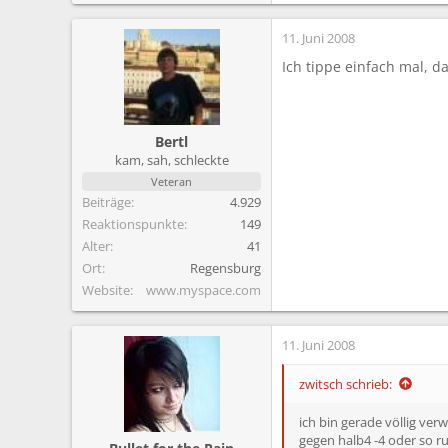
11. Juni 2008
Ich tippe einfach mal, da
Bertl
kam, sah, schleckte
Veteran
Beiträge
4.929
Reaktionspunkte
149
Alter
41
Ort
Regensburg
Website
www.myspace.com
11. Juni 2008
zwitsch schrieb:
ich bin gerade völlig ver
gegen halb4 -4 oder so r