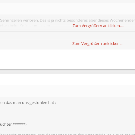
Gehirnzellen verloren. Das is ja nichts besonderes aber dieses Wochenende w
 etwa beim Kolloseum liegen
Zum Vergrößern anklicken....
Zum Vergrößern anklicken....
iert, mir fehlen meine auch... :smt043
en das man uns gestohlen hat :
chluchten******)
übernachtungsstette vom donnerstag bzws das nette mädel so aus Augsburg 