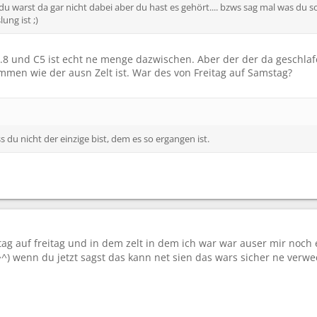
du warst da gar nicht dabei aber du hast es gehört.... bzws sag mal was du s
ung ist ;)
.8 und C5 ist echt ne menge dazwischen. Aber der der da geschlafen
mmen wie der ausn Zelt ist. War des von Freitag auf Samstag?
s du nicht der einzige bist, dem es so ergangen ist.
tag auf freitag und in dem zelt in dem ich war war auser mir noc
.^^) wenn du jetzt sagst das kann net sien das wars sicher ne verwec