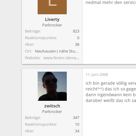
Welcher Zeltplatz war
nedmal mehr den service
Liverty
Parkrocker
Beiträge
823
Reaktionspunkte
0
Alter
38
Ort
Neuhausen ( nähe Stuttgart)
Website
www.ferenc-demendi.de
11. Juni 2008
ich bin gerade völlig ve
reicht^^) das ich so geg
dann irgendwann kein boc
darüber weißt das ich sa
zwitsch
Parkrocker
Beiträge
347
Reaktionspunkte
10
Alter
34