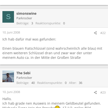
simonswine
S
Parkrocker
Beiträge
3
Reaktionspunkte
0
10. Juni 2008
#22
Ich hab dafür mal was gefunden:
Einen blauen Fiatschlüssel (sind wahrscheinlich alle blau) mit
einem weiteren Schlüssel dran und zwar war der unter
meinem Auto ca. in der Mitte der Großen Straße
The Sebi
Parkrocker
Beiträge
40
Reaktionspunkte
0
Alter
36
10. Juni 2008
#23
Hallo,
ich hab grade nen Ausweis in meinem Geldbeutel gefunden.
Michaela Targa (wie der Porsche
), 17 1/2, geiles Bild.