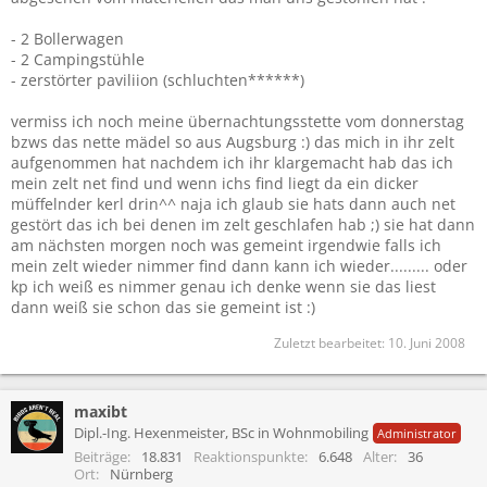
- 2 Bollerwagen
- 2 Campingstühle
- zerstörter paviliion (schluchten******)
vermiss ich noch meine übernachtungsstette vom donnerstag
bzws das nette mädel so aus Augsburg :) das mich in ihr zelt
aufgenommen hat nachdem ich ihr klargemacht hab das ich
mein zelt net find und wenn ichs find liegt da ein dicker
müffelnder kerl drin^^ naja ich glaub sie hats dann auch net
gestört das ich bei denen im zelt geschlafen hab ;) sie hat dann
am nächsten morgen noch was gemeint irgendwie falls ich
mein zelt wieder nimmer find dann kann ich wieder......... oder
kp ich weiß es nimmer genau ich denke wenn sie das liest
dann weiß sie schon das sie gemeint ist :)
Zuletzt bearbeitet:
10. Juni 2008
maxibt
Dipl.-Ing. Hexenmeister, BSc in Wohnmobiling
Administrator
Beiträge
18.831
Reaktionspunkte
6.648
Alter
36
Ort
Nürnberg