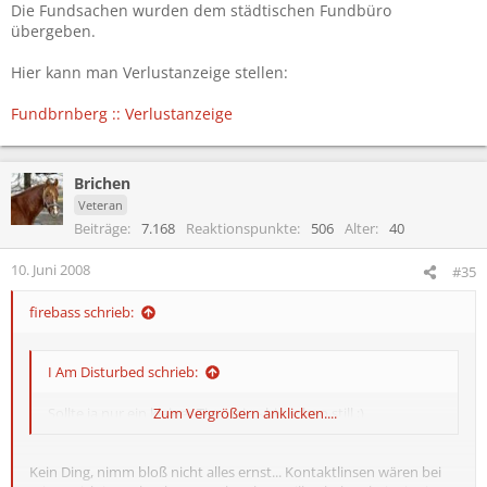
Die Fundsachen wurden dem städtischen Fundbüro
übergeben.
Hier kann man Verlustanzeige stellen:
Fundbrnberg :: Verlustanzeige
Brichen
Veteran
Beiträge
7.168
Reaktionspunkte
506
Alter
40
10. Juni 2008
#35
firebass schrieb:
I Am Disturbed schrieb:
Sollte ja nur ein kleiner Tipp sein - bin schon still ;)
Zum Vergrößern anklicken....
Kein Ding, nimm bloß nicht alles ernst... Kontaktlinsen wären bei