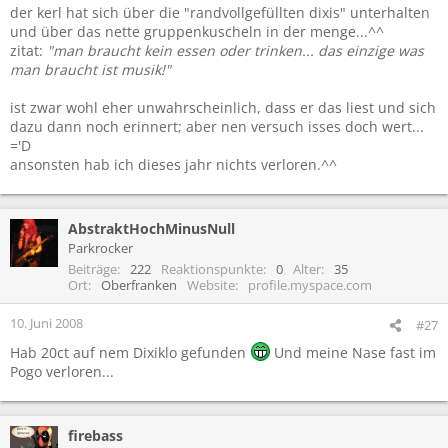
der kerl hat sich über die "randvollgefüllten dixis" unterhalten
und über das nette gruppenkuscheln in der menge...^^
zitat:
"man braucht kein essen oder trinken... das einzige was
man braucht ist musik!"
ist zwar wohl eher unwahrscheinlich, dass er das liest und sich
dazu dann noch erinnert; aber nen versuch isses doch wert...
='D
ansonsten hab ich dieses jahr nichts verloren.^^
AbstraktHochMinusNull
Parkrocker
Beiträge
222
Reaktionspunkte
0
Alter
35
Ort
Oberfranken
Website
profile.myspace.com
10. Juni 2008
#27
Hab 20ct auf nem Dixiklo gefunden
Und meine Nase fast im
Pogo verloren...
firebass