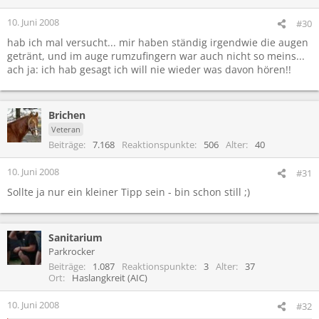
10. Juni 2008
#30
hab ich mal versucht... mir haben ständig irgendwie die augen
getränt, und im auge rumzufingern war auch nicht so meins...
ach ja: ich hab gesagt ich will nie wieder was davon hören!!
Brichen
Veteran
Beiträge
7.168
Reaktionspunkte
506
Alter
40
10. Juni 2008
#31
Sollte ja nur ein kleiner Tipp sein - bin schon still ;)
Sanitarium
Parkrocker
Beiträge
1.087
Reaktionspunkte
3
Alter
37
Ort
Haslangkreit (AIC)
10. Juni 2008
#32