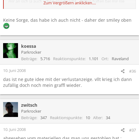
mir an sich ja auch schon angebracht... Brillen halten bei mir nie
Zum Vergrößern anklicken....
besonders lange...
Keine Sorge, das habe ich auch nicht - daher der smiley oben
koessa
Parkrocker
Beiträge
5.716
Reaktionspunkte
1.101
Ort
Raveland
10. Juni 2008
#36
das ist ne gute idee mit der verlustanzeige. vllt krieg ich dann
zufällig doch noch mein graffl wieder.
zwitsch
Parkrocker
Beiträge
347
Reaktionspunkte
10
Alter
34
10. Juni 2008
#37
abgesehen vom materiellen das man uns gestohlen hat :