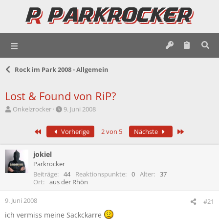
Rock im Park 2008 - Allgemein
Lost & Found von RiP?
E
E
Onkelzrocker
9. Juni 2008
r
r
s
s
Erste
Letzte
Vorherige
2 von 5
Nächste
t
t
e
e
l
l
jokiel
l
l
Parkrocker
e
t
Beiträge
44
Reaktionspunkte
0
Alter
37
r
a
Ort
aus der Rhön
m
9. Juni 2008
#21
ich vermiss meine Sackckarre