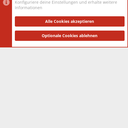
Konfiguriere deine Einstellungen und erhalte weitere
Informationen
Datenschutz-Einstellungen
PR Light
Deutsch [Du]
Nutzungsbedingungen
Alle Cookies akzeptieren
Datenschutzerklärung
Impressum
®
Community platform by XenForo
Optionale Cookies ablehnen
© 2010-2025 XenForo Ltd.
|
Style
and add-ons by ThemeHouse