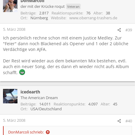
DonMarcoli
der mit der Krücke roqut
Veteran
Beiträge
2.817
Reaktionspunkte
76
Alter
38
Ort
Nürnberg
Website
www.oberrang-trashers.de
5. März 2008
#39
Ich persönlich rechne schon mit einem Justice Medley. Zur
"Feier" dann noch Blackened als Opener und 1 oder 2 übliche
Verdächtige von AJFA.
Der Rest wird wieder aus dem bekannten Mix bestehen, evtl.
auch ein neuer Song, der es dann eh wieder nicht aufs Album
schafft.
icedearth
The American Dream
Beiträge
14.011
Reaktionspunkte
4.097
Alter
45
Ort
USA/Deutschland
5. März 2008
#40
DonMarcoli schrieb: