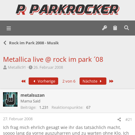
Rock im Park 2008 - Musik
Metallica live @ rock im park ´08
E
E
Metallic91
26. Februar 2008
r
r
s
s
Erste
Letzte
Vorherige
2 von 6
Nächste
t
t
e
e
l
l
metalsuzan
l
l
Mama Said
e
t
Beiträge
1.231
Reaktionspunkte
67
r
a
m
27. Februar 2008
#21
Ich frag mich ehrlich gesagt wie ihr das tatsächlich macht,
soooo lang da vorne auszuharren und zu warten ohne Klo. Ich