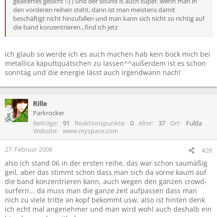
gealtertes gesicht :-) ) und der sound is auch super. wenn man in
den vorderen reihen steht, dann ist man meistens damit
beschäftigt nicht hinzufallen und man kann sich nicht so richtig auf
die band konzentrieren...find ich jetz
ich glaub so werde ich es auch machen hab kein bock mich bei
metallica kaputtquätschen zu lassen^^außerdem ist es schon
sonntag und die energie lässt auch irgendwann nach!
Rille
Parkrocker
Beiträge
91
Reaktionspunkte
0
Alter
37
Ort
Fulda
Website
www.myspace.com
27. Februar 2008
#26
also ich stand 06 in der ersten reihe, das war schon saumäßig
geil, aber das stimmt schon dass man sich da vorne kaum auf
die band konzentrieren kann, auch wegen den ganzen crowd-
surfern... da muss man die ganze zeit aufpassen dass man
nich zu viele tritte an kopf bekommt usw, also ist hinten denk
ich echt mal angenehmer und man wird wohl auch deshalb ein