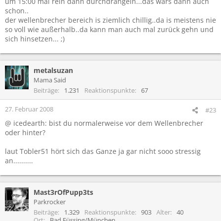
um 15:00 mal rein dann durchdrängeln...das wars dann auch
schon..
der wellenbrecher bereich is ziemlich chillig..da is meistens nie
so voll wie außerhalb..da kann man auch mal zurück gehn und
sich hinsetzen... ;)
metalsuzan
Mama Said
Beiträge
1.231
Reaktionspunkte
67
27. Februar 2008
#23
@ icedearth: bist du normalerweise vor dem Wellenbrecher
oder hinter?
laut Tobler51 hört sich das Ganze ja gar nicht sooo stressig
an..........
Mast3rOfPupp3ts
Parkrocker
Beiträge
1.329
Reaktionspunkte
903
Alter
40
Ort
Bad Füssing/München