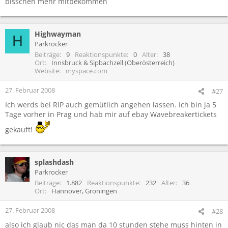
bisschen mehr mitbekommen
Highwayman
H
Parkrocker
Beiträge
9
Reaktionspunkte
0
Alter
38
Ort
Innsbruck & Sipbachzell (Oberösterreich)
Website
myspace.com
27. Februar 2008
#27
Ich werds bei RIP auch gemütlich angehen lassen. Ich bin ja 5
Tage vorher in Prag und hab mir auf ebay Wavebreakertickets
gekauft!
splashdash
Parkrocker
Beiträge
1.882
Reaktionspunkte
232
Alter
36
Ort
Hannover, Groningen
27. Februar 2008
#28
also ich glaub nic das man da 10 stunden stehe muss hinten in