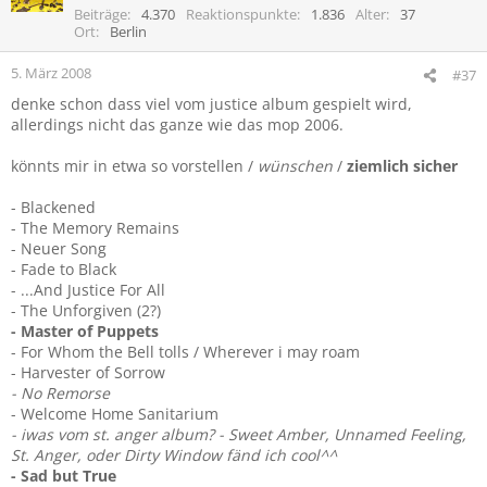
Beiträge
4.370
Reaktionspunkte
1.836
Alter
37
Ort
Berlin
5. März 2008
#37
denke schon dass viel vom justice album gespielt wird,
allerdings nicht das ganze wie das mop 2006.
könnts mir in etwa so vorstellen /
wünschen
/
ziemlich sicher
- Blackened
- The Memory Remains
- Neuer Song
- Fade to Black
- ...And Justice For All
- The Unforgiven (2?)
- Master of Puppets
- For Whom the Bell tolls / Wherever i may roam
- Harvester of Sorrow
- No Remorse
- Welcome Home Sanitarium
- iwas vom st. anger album? - Sweet Amber, Unnamed Feeling,
St. Anger, oder Dirty Window fänd ich cool^^
- Sad but True