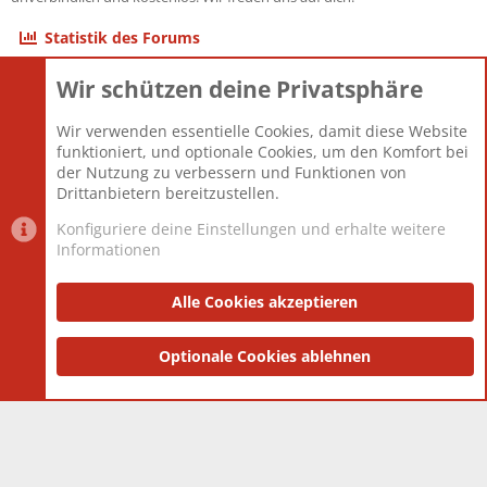
Statistik des Forums
Wir schützen deine Privatsphäre
Themen
22.121
Beiträge
825.692
Wir verwenden essentielle Cookies, damit diese Website
Mitglieder
12.427
funktioniert, und optionale Cookies, um den Komfort bei
Neuestes Mitglied
Berlin
der Nutzung zu verbessern und Funktionen von
Drittanbietern bereitzustellen.
Konfiguriere deine Einstellungen und erhalte weitere
Informationen
Datenschutz-Einstellungen
PR Light
Deutsch [Du]
Nutzungsbedingungen
Alle Cookies akzeptieren
Datenschutzerklärung
Impressum
®
Community platform by XenForo
Optionale Cookies ablehnen
© 2010-2025 XenForo Ltd.
|
Style
and add-ons by ThemeHouse