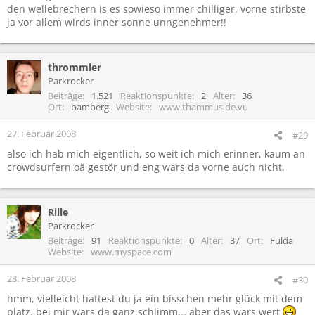
den wellebrechern is es sowieso immer chilliger. vorne stirbste
ja vor allem wirds inner sonne unngenehmer!!
thrommler
Parkrocker
Beiträge
1.521
Reaktionspunkte
2
Alter
36
Ort
bamberg
Website
www.thammus.de.vu
27. Februar 2008
#29
also ich hab mich eigentlich, so weit ich mich erinner, kaum an
crowdsurfern oä gestör und eng wars da vorne auch nicht.
Rille
Parkrocker
Beiträge
91
Reaktionspunkte
0
Alter
37
Ort
Fulda
Website
www.myspace.com
28. Februar 2008
#30
hmm, vielleicht hattest du ja ein bisschen mehr glück mit dem
platz. bei mir wars da ganz schlimm... aber das wars wert