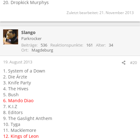
20. Dropkick Murphys
Zuletzt bearbeitet:
21. November 2013
Slango
Parkrocker
Beiträge
536
Reaktionspunkte
161
Alter
34
Ort
Magdeburg
19. August 2013
#20
1. System of a Down
2. Die Ärzte
3. Knife Party
4. The Hives
5. Bush
6. Mando Diao
7. K.I.Z
8. Editors
9. The Gaslight Anthem
10. Tyga
11. Macklemore
12. Kings of Leon