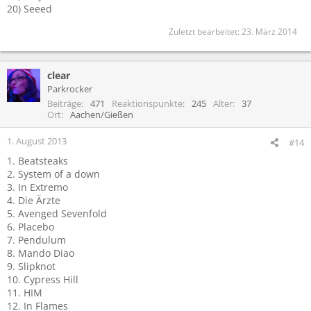
20) Seeed
Zuletzt bearbeitet:
23. März 2014
clear
Parkrocker
Beiträge
471
Reaktionspunkte
245
Alter
37
Ort
Aachen/Gießen
1. August 2013
#14
1. Beatsteaks
2. System of a down
3. In Extremo
4. Die Ärzte
5. Avenged Sevenfold
6. Placebo
7. Pendulum
8. Mando Diao
9. Slipknot
10. Cypress Hill
11. HIM
12. In Flames