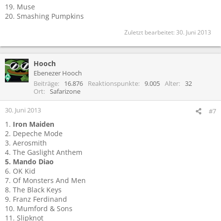
19. Muse
20. Smashing Pumpkins
Zuletzt bearbeitet:
30. Juni 2013
Hooch
Ebenezer Hooch
Beiträge
16.876
Reaktionspunkte
9.005
Alter
32
Ort
Safarizone
30. Juni 2013
#7
1.
Iron Maiden
2. Depeche Mode
3. Aerosmith
4. The Gaslight Anthem
5. Mando Diao
6. OK Kid
7. Of Monsters And Men
8. The Black Keys
9. Franz Ferdinand
10. Mumford & Sons
11. Slipknot