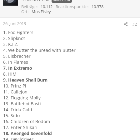
i
Beiträge
10.112
Reaktionspunkte
10.378
o
Ort
Mos Eisley
n
e
26. Juni 2013
#2
n
1. Foo Fighters
:
2. Slipknot
3. K.I.Z.
4. We butter the Bread with Butter
5. Eisbrecher
6. In Flames
7. In Extremo
8. HIM
9. Heaven Shall Burn
10. Prinz Pi
11. Callejon
12. Flogging Molly
13. Battleboi Basti
14. Frida Gold
15. Sido
16. Children of Bodom
17. Enter Shikari
18. Avenged Sevenfold
19. Devildriver