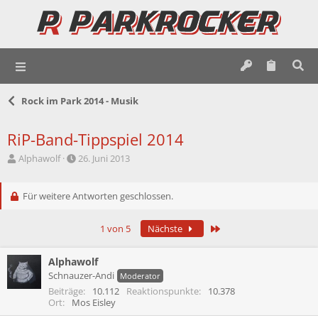
Rock im Park 2014 - Musik
RiP-Band-Tippspiel 2014
E
E
Alphawolf
26. Juni 2013
r
r
s
s
t
Für weitere Antworten geschlossen.
t
e
e
l
l
Letzte
1 von 5
Nächste
l
l
e
t
r
a
Alphawolf
m
Schnauzer-Andi
Moderator
Beiträge
10.112
Reaktionspunkte
10.378
Ort
Mos Eisley