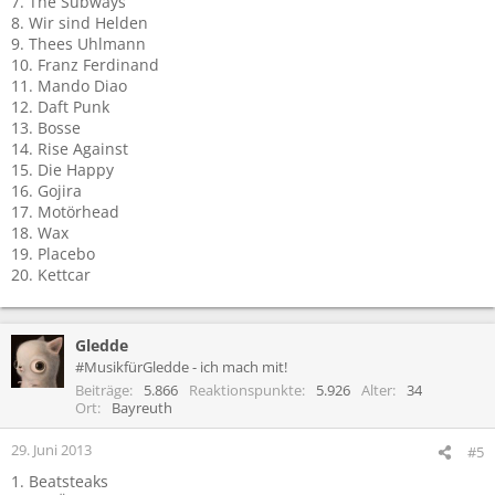
7. The Subways
8. Wir sind Helden
9. Thees Uhlmann
10. Franz Ferdinand
11. Mando Diao
12. Daft Punk
13. Bosse
14. Rise Against
15. Die Happy
16. Gojira
17. Motörhead
18. Wax
19. Placebo
20. Kettcar
Gledde
#MusikfürGledde - ich mach mit!
Beiträge
5.866
Reaktionspunkte
5.926
Alter
34
Ort
Bayreuth
29. Juni 2013
#5
1. Beatsteaks