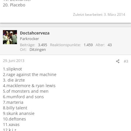
20. Placebo
Zuletzt bearbeitet:
3. März 2014
Doctahcerveza
Parkrocker
Beiträge
3.495
Reaktionspunkte
1.459
Alter
43
Ort
Ditzingen
29. Juni 2013
#3
1.slipknot
2.rage against the machine
3. die ärzte
4.macklemore & ryan lewis
5.of monsters and men
6.mumford and sons
7.marteria
8.billy talent
9.skunk anansie
10.deftones
11.xavas
12.k.i.z.