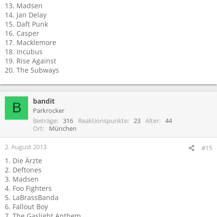
13. Madsen
14. Jan Delay
15. Daft Punk
16. Casper
17. Macklemore
18. Incubus
19. Rise Against
20. The Subways
bandit
B
Parkrocker
Beiträge
316
Reaktionspunkte
23
Alter
44
Ort
München
2. August 2013
#15
1. Die Ärzte
2. Deftones
3. Madsen
4. Foo Fighters
5. LaBrassBanda
6. Fallout Boy
7. The Gaslight Anthem