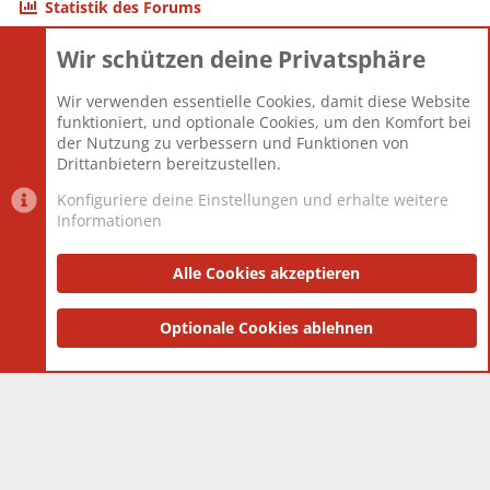
Statistik des Forums
Wir schützen deine Privatsphäre
Themen
22.121
Beiträge
825.692
Wir verwenden essentielle Cookies, damit diese Website
Mitglieder
12.427
funktioniert, und optionale Cookies, um den Komfort bei
Neuestes Mitglied
Berlin
der Nutzung zu verbessern und Funktionen von
Drittanbietern bereitzustellen.
Konfiguriere deine Einstellungen und erhalte weitere
Informationen
Datenschutz-Einstellungen
PR Light
Deutsch [Du]
Nutzungsbedingungen
Alle Cookies akzeptieren
Datenschutzerklärung
Impressum
®
Community platform by XenForo
Optionale Cookies ablehnen
© 2010-2025 XenForo Ltd.
|
Style
and add-ons by ThemeHouse