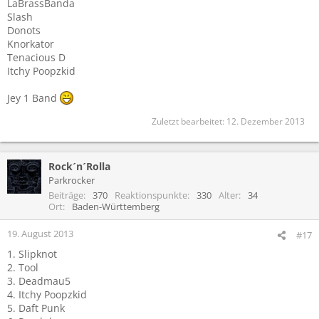
LaBrassBanda
Slash
Donots
Knorkator
Tenacious D
Itchy Poopzkid
Jey 1 Band
Zuletzt bearbeitet:
12. Dezember 2013
Rock´n´Rolla
Parkrocker
Beiträge
370
Reaktionspunkte
330
Alter
34
Ort
Baden-Württemberg
19. August 2013
#17
1. Slipknot
2. Tool
3. Deadmau5
4. Itchy Poopzkid
5. Daft Punk