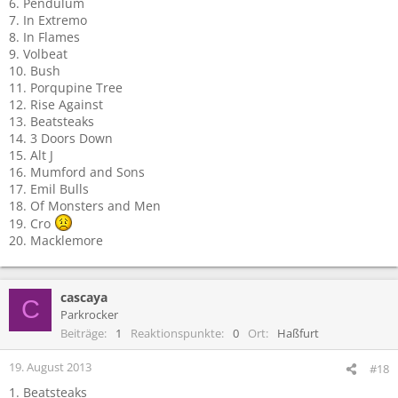
6. Pendulum
7. In Extremo
8. In Flames
9. Volbeat
10. Bush
11. Porqupine Tree
12. Rise Against
13. Beatsteaks
14. 3 Doors Down
15. Alt J
16. Mumford and Sons
17. Emil Bulls
18. Of Monsters and Men
19. Cro
20. Macklemore
cascaya
C
Parkrocker
Beiträge
1
Reaktionspunkte
0
Ort
Haßfurt
19. August 2013
#18
1. Beatsteaks