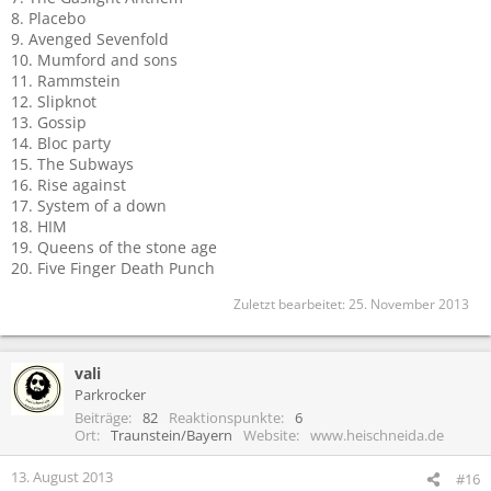
8. Placebo
9. Avenged Sevenfold
10. Mumford and sons
11. Rammstein
12. Slipknot
13. Gossip
14. Bloc party
15. The Subways
16. Rise against
17. System of a down
18. HIM
19. Queens of the stone age
20. Five Finger Death Punch
Zuletzt bearbeitet:
25. November 2013
vali
Parkrocker
Beiträge
82
Reaktionspunkte
6
Ort
Traunstein/Bayern
Website
www.heischneida.de
13. August 2013
#16