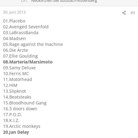
Ort
Neukirchen bei Sulzbach-Rosenberg
30. Juni 2013
#9
01.Placebo
02.Avenged Sevenfold
03.LaBrassBanda
04.Madsen
05.Rage against the machine
06.Die Ärzte
07.Ellie Goulding
08.Marteria/Marsimoto
09.Samy Deluxe
10.Ferris MC
11.Motörhead
12.HIM
13.Slipknot
14.Beatsteaks
15.Bloodhound Gang
16.3 doors down
17.P.O.D.
18.K.I.Z.
19.Arctic monkeys
20.Jan Delay