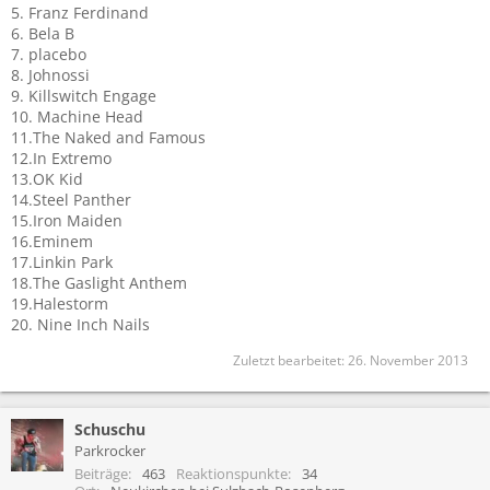
5. Franz Ferdinand
6. Bela B
7. placebo
8. Johnossi
9. Killswitch Engage
10. Machine Head
11.The Naked and Famous
12.In Extremo
13.OK Kid
14.Steel Panther
15.Iron Maiden
16.Eminem
17.Linkin Park
18.The Gaslight Anthem
19.Halestorm
20. Nine Inch Nails
Zuletzt bearbeitet:
26. November 2013
Schuschu
Parkrocker
Beiträge
463
Reaktionspunkte
34