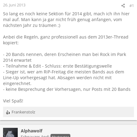
26. Juni 2013
#1
So lang es noch keine Sektion für 2014 gibt, mach ich ihn hier
mal auf. Man kann ja gar nicht früh genug anfangen, vom
nächsten Jahr zu träumen ;)
Anbei die Regeln, ganz professionell aus dem 2013er-Thread
kopiert:
- 20 Bands nennen, deren Erscheinen man bei Rock im Park
2014 erwartet
- Teilnahme & Edit - Schluss: erste Bestätigungswelle
- Sieger ist, wer am RiP-Freitag die meisten Bands aus dem
Line-Up vorhergesagt hat. Absagen werden nicht mit
eingerechnet.
- keine Besprechung der Vorhersagen, nur Posts mit 20 Bands
Viel Spaß!
Frankenstolz
R
e
a
Alphawolf
k
t
Schnauzer-Andi
Moderator