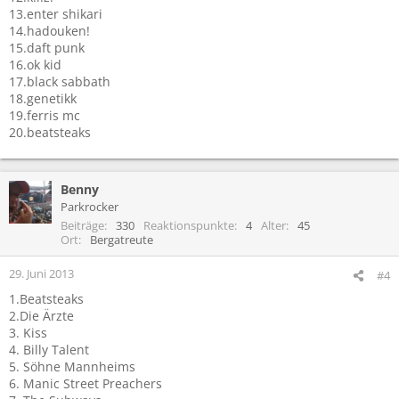
13.enter shikari
14.hadouken!
15.daft punk
16.ok kid
17.black sabbath
18.genetikk
19.ferris mc
20.beatsteaks
Benny
Parkrocker
Beiträge
330
Reaktionspunkte
4
Alter
45
Ort
Bergatreute
29. Juni 2013
#4
1.Beatsteaks
2.Die Ärzte
3. Kiss
4. Billy Talent
5. Söhne Mannheims
6. Manic Street Preachers