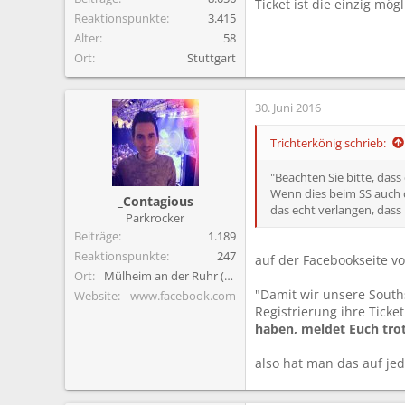
Ticket ist die einzig mög
Reaktionspunkte
3.415
Alter
58
Ort
Stuttgart
30. Juni 2016
Trichterkönig schrieb:
"Beachten Sie bitte, dass 
Wenn dies beim SS auch de
_Contagious
das echt verlangen, dass 
Parkrocker
Beiträge
1.189
Reaktionspunkte
247
auf der Facebookseite 
Ort
Mülheim an der Ruhr (NRW)
"Damit wir unsere South
Website
www.facebook.com
Registrierung ihre Ticke
haben, meldet Euch tr
also hat man das auf je