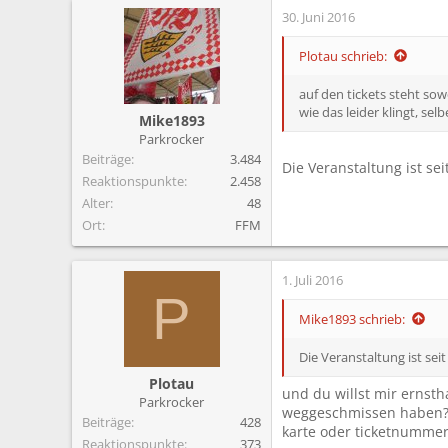
30. Juni 2016
Plotau schrieb:
auf den tickets steht so
wie das leider klingt, selb
Mike1893
Parkrocker
Beiträge
3.484
Die Veranstaltung ist se
Reaktionspunkte
2.458
Alter
48
Ort
FFM
1. Juli 2016
P
Mike1893 schrieb:
Die Veranstaltung ist sei
Plotau
und du willst mir ernsth
Parkrocker
weggeschmissen haben
Beiträge
428
karte oder ticketnummer (
Reaktionspunkte
373