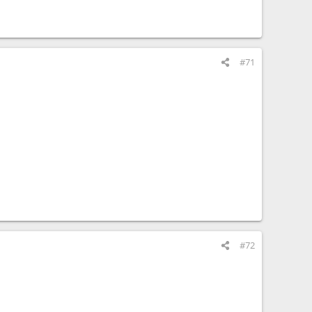
#71
#72