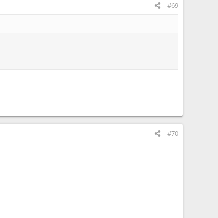
#69
#70