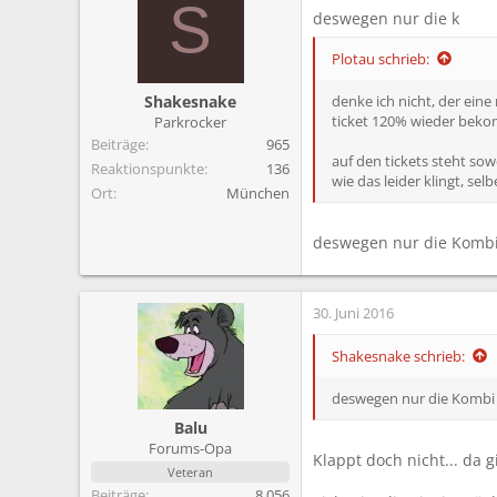
m
S
deswegen nur die k
Plotau schrieb:
Shakesnake
denke ich nicht, der ein
ticket 120% wieder beko
Parkrocker
Beiträge
965
auf den tickets steht so
Reaktionspunkte
136
wie das leider klingt, selb
Ort
München
deswegen nur die Kombi
30. Juni 2016
Shakesnake schrieb:
deswegen nur die Kombi
Balu
Forums-Opa
Klappt doch nicht... da 
Veteran
Beiträge
8.056