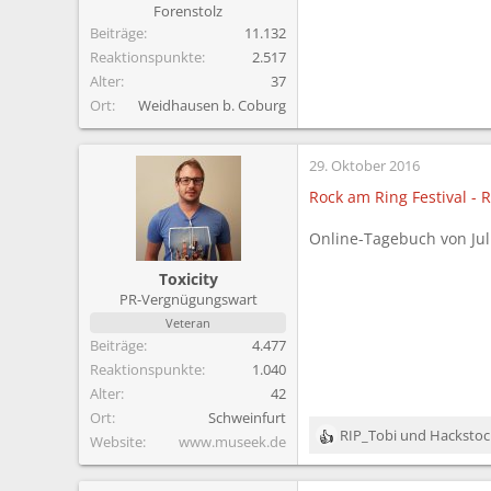
Forenstolz
:
Beiträge
11.132
Reaktionspunkte
2.517
Alter
37
Ort
Weidhausen b. Coburg
29. Oktober 2016
Rock am Ring Festival - 
Online-Tagebuch von Jul
Toxicity
PR-Vergnügungswart
Veteran
Beiträge
4.477
Reaktionspunkte
1.040
Alter
42
Ort
Schweinfurt
RIP_Tobi
und
Hacksto
Website
www.museek.de
R
e
a