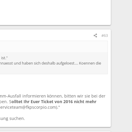
#63
ist."
chnaesst und haben sich deshalb aufgeloest.... Koennen die
m-Ausfall informieren können, bitten wir sie bei der
ben. S
olltet Ihr Euer Ticket von 2016 nicht mehr
serviceteam@fkpscorpio.com)."
ösung suchen.