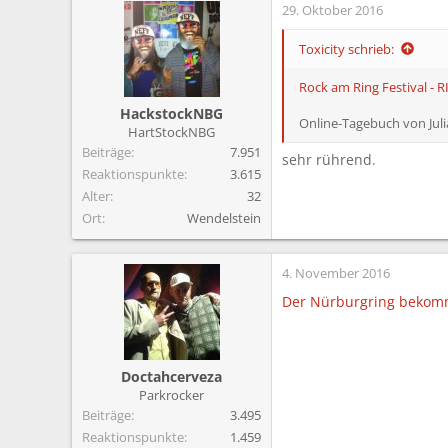
29. Oktober 2016
k
t
i
Toxicity schrieb:
o
n
Rock am Ring Festival - 
e
HackstockNBG
n
Online-Tagebuch von Jul
HartStockNBG
:
Beiträge
7.951
sehr rührend.
Reaktionspunkte
3.615
Alter
32
Ort
Wendelstein
4. November 2016
Der Nürburgring bekomm
Doctahcerveza
Parkrocker
Beiträge
3.495
Reaktionspunkte
1.459