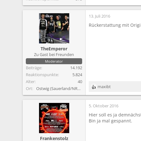
13. Juli 2016
Rückerstattung mit Origi
TheEmperor
Zu Gast bei Freunden
Moderator
Beiträge
14.192
Reaktionspunkte
5.824
Alter
40
maxibt
Ort
Ostwig (Sauerland/NRW)
R
e
a
5. Oktober 2016
k
t
Hier soll es ja demnächs
i
Bin ja mal gespannt.
o
n
e
Frankenstolz
n