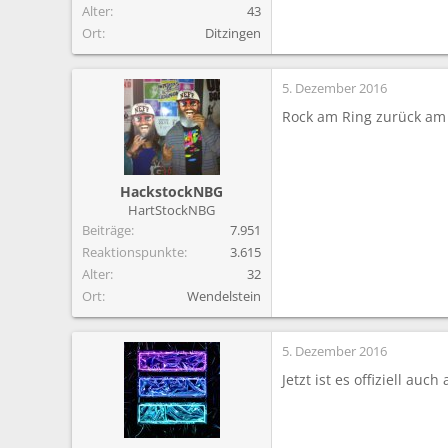
Alter
43
Ort
Ditzingen
5. Dezember 2016
Rock am Ring zurück am 
HackstockNBG
HartStockNBG
Beiträge
7.951
Reaktionspunkte
3.615
Alter
32
Ort
Wendelstein
5. Dezember 2016
Jetzt ist es offiziell au