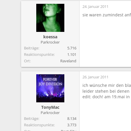
24. Januar 2011
sie waren zumindest an
koessa
Parkrocker
Beiträge
5.716
Reaktionspunkte
1.101
Ort
Raveland
26. Januar 2011
ich wünsche mir den bla
leider stehen bei denen 
edit: doch! am 19.mai in
TonyMac
Parkrocker
Beiträge
8.134
Reaktionspunkte
3.773