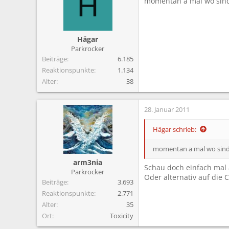
H
momentan a mal wo sind 
Hägar
Parkrocker
Beiträge
6.185
Reaktionspunkte
1.134
Alter
38
28. Januar 2011
Hägar schrieb:
momentan a mal wo sind "
arm3nia
Schau doch einfach mal 
Parkrocker
Oder alternativ auf die Ch
Beiträge
3.693
Reaktionspunkte
2.771
Alter
35
Ort
Toxicity