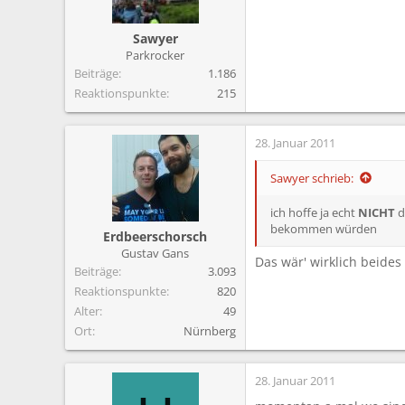
Sawyer
Parkrocker
Beiträge
1.186
Reaktionspunkte
215
28. Januar 2011
Sawyer schrieb:
ich hoffe ja echt
NICHT
d
bekommen würden
Erdbeerschorsch
Gustav Gans
Das wär' wirklich beide
Beiträge
3.093
Reaktionspunkte
820
Alter
49
Ort
Nürnberg
28. Januar 2011