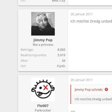
Ort
Beat City
26. Januar 2011
Ich möchte Dredg unbed
Jimmy Pop
like a princess
Beiträge
8.065
Reaktionspunkte
5.919
Alter
34
Ort
Fürth
26. Januar 2011
Jimmy Pop schrieb:
Ich möchte Dredg unbedi
Flo007
Parkrocker