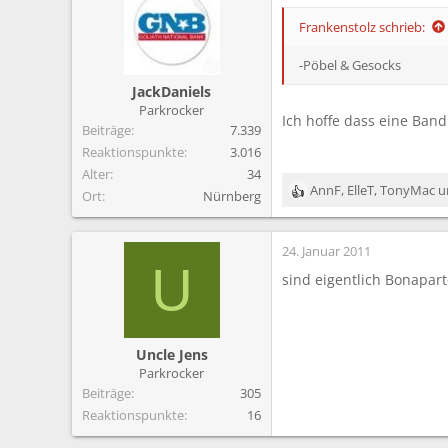
m
Frankenstolz schrieb:
-Pöbel & Gesocks
JackDaniels
Parkrocker
Ich hoffe dass eine Band
Beiträge
7.339
Reaktionspunkte
3.016
Alter
34
AnnF
,
ElleT
,
TonyMac
u
Ort
Nürnberg
R
e
a
24. Januar 2011
k
U
t
sind eigentlich Bonapar
i
o
n
e
Uncle Jens
n
Parkrocker
:
Beiträge
305
Reaktionspunkte
16