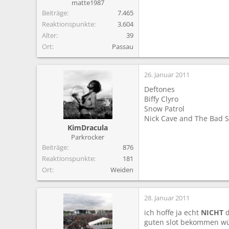
matte1987
Beiträge
7.465
Reaktionspunkte
3.604
Alter
39
Ort
Passau
26. Januar 2011
Deftones
Biffy Clyro
Snow Patrol
Nick Cave and The Bad 
KimDracula
Parkrocker
Beiträge
876
Reaktionspunkte
181
Ort
Weiden
28. Januar 2011
ich hoffe ja echt
NICHT
d
guten slot bekommen w