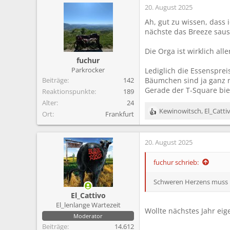
20. August 2025
k
t
Ah, gut zu wissen, dass 
i
nächste das Breeze sause
o
n
Die Orga ist wirklich al
e
fuchur
n
Parkrocker
Lediglich die Essensprei
:
Beiträge
142
Bäumchen sind ja ganz n
Gerade der T-Square bie
Reaktionspunkte
189
Alter
24
Kewinowitsch
,
El_Catti
Ort
Frankfurt
R
e
a
20. August 2025
k
t
i
fuchur schrieb:
o
n
Schweren Herzens muss ic
e
El_Cattivo
n
El_lenlange Wartezeit
:
Wollte nächstes Jahr eig
Moderator
Beiträge
14.612