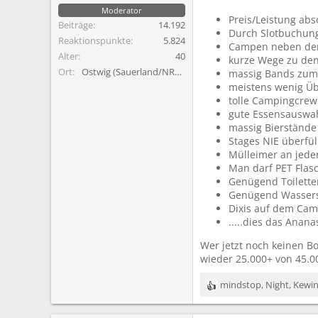
Moderator
Preis/Leistung abs
Beiträge
14.192
Durch Slotbuchung
Reaktionspunkte
5.824
Campen neben de
Alter
40
kurze Wege zu den 
Ort
Ostwig (Sauerland/NRW)
massig Bands zum
meistens wenig Üb
tolle Campingcrew
gute Essensauswa
massig Bierstände
Stages NIE überfü
Mülleimer an jeder
Man darf PET Flasc
Genügend Toiletten
Genügend Wasserst
Dixis auf dem Cam
.....dies das Anana
Wer jetzt noch keinen Bo
wieder 25.000+ von 45.00
mindstop
,
Night
,
Kewin
R
e
a