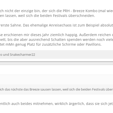
ich nicht der einzige bin, der sich die PRH - Breeze Kombo (mal w
n lassen, weil sich die beiden Festivals überschneiden.
lererste Sahne. Das ehemalige Anreisechaos ist zum Beispiel absolut
se erschienen mir dieses Jahr ziemlich happig. Außerdem reichen d
ett, bis die aber ausreichend Schatten spenden werden noch viel
tet mMn genug Platz für zusätzliche Schirme oder Pavillons.
vo
und
Snakecharmer22
h das nächste das Breeze sausen lassen, weil sich die beiden Festivals übe
entlich auch beides mitnehmen, wirklich ärgerlich, dass sie sich j