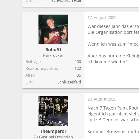
Ort
Schwäbisch Hall
17. August 2025
War dieses Jahr das ers
Die Organisation dort fet
Wenn ich was zum "meck
Buhu91
Parkrocker
Aber das nur eine Kleini
Beiträge
200
Ich komme wieder!
Reaktionspunkte
122
Alter
35
Ort
Schlüsselfeld
20. August 2025
Nach 7 Tagen Punk Rock 
eigentlich gar nicht vie
spitze! Denn es war schon
TheEmperor
Summer Breeze ist mittle
Zu Gast bei Freunden