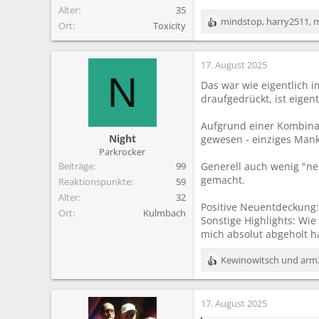
Alter
35
mindstop
,
harry2511
,
Ort
Toxicity
R
e
a
17. August 2025
k
N
t
Das war wie eigentlich i
i
draufgedrückt, ist eigen
o
n
Aufgrund einer Kombinat
e
Night
gewesen - einziges Mank
n
Parkrocker
:
Beiträge
99
Generell auch wenig "ne
gemacht.
Reaktionspunkte
59
Alter
32
Positive Neuentdeckung: 
Ort
Kulmbach
Sonstige Highlights: Wie
mich absolut abgeholt h
Kewinowitsch
und
arm
R
e
a
17. August 2025
k
t