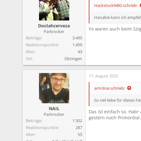
i
HackstockNBG schrieb:
o
n
Hanabie kann ich empfehl
e
Doctahcerveza
n
Yo waren auch beim Szige
Parkrocker
:
Beiträge
3.495
Reaktionspunkte
1.459
Alter
43
Ort
Ditzingen
17. August 2025
arm3nia schrieb:
So viel liebe für dieses F
NAIL
Das ist einfach so. Hab
Parkrocker
gestern noch Primordial.
Beiträge
1.502
Reaktionspunkte
287
Alter
55