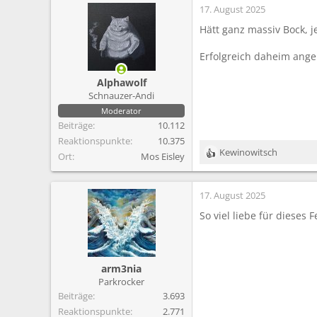
17. August 2025
k
t
Hätt ganz massiv Bock, je
i
o
Erfolgreich daheim ange
n
e
Alphawolf
n
Schnauzer-Andi
:
Moderator
Beiträge
10.112
Reaktionspunkte
10.375
Kewinowitsch
Ort
Mos Eisley
R
e
a
17. August 2025
k
t
So viel liebe für dieses 
i
o
n
e
arm3nia
n
Parkrocker
:
Beiträge
3.693
Reaktionspunkte
2.771