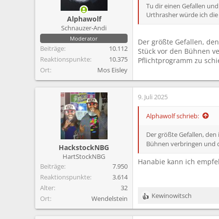
m
Tu dir einen Gefallen und
Urthrasher würde ich di
Alphawolf
Schnauzer-Andi
Moderator
Der größte Gefallen, den
Beiträge
10.112
Stück vor den Bühnen ve
Reaktionspunkte
10.375
Pflichtprogramm zu sch
Ort
Mos Eisley
9. Juli 2025
Alphawolf schrieb:
Der größte Gefallen, den 
Bühnen verbringen und da
HackstockNBG
HartStockNBG
Hanabie kann ich empfeh
Beiträge
7.950
Reaktionspunkte
3.614
Alter
32
Kewinowitsch
Ort
Wendelstein
R
e
a