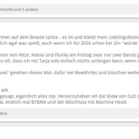
mimo94
und 5 andere
mmer auf dem Breeze spitze - es ist und bleibt mein Lieblingsfest
tlich egal was spielt, auch wenn ich für 2026 schon bei 20+ "würde
ion von Hitze, Nässe und Flunky am Freitag zwar nur zwei Bands g
o vill, dass ich mit Tarja solo einfach nichts anfangen kann, wen
ues" gesehen dieses Mal, dafür viel Bewährtes und bisschen wei
Allt
 gesagt, eigentlich alles top. Hervorzuheben vill die Show von Cult
at, endlich mal BTBAM und der Abschluss mit Machine Head.
3nia