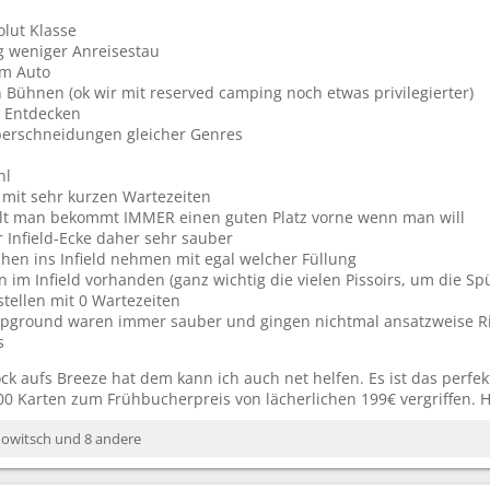
olut Klasse
 weniger Anreisestau
m Auto
Bühnen (ok wir mit reserved camping noch etwas privilegierter)
 Entdecken
erschneidungen gleicher Genres
hl
 mit sehr kurzen Wartezeiten
llt man bekommt IMMER einen guten Platz vorne wenn man will
 Infield-Ecke daher sehr sauber
hen ins Infield nehmen mit egal welcher Füllung
 im Infield vorhanden (ganz wichtig die vielen Pissoirs, um die Sp
ellen mit 0 Wartezeiten
pground waren immer sauber und gingen nichtmal ansatzweise Ri
s
ck aufs Breeze hat dem kann ich auch net helfen. Es ist das perfek
0 Karten zum Frühbucherpreis von lächerlichen 199€ vergriffen. H
owitsch
und 8 andere