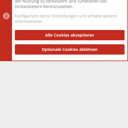
der Nutzung zu verbessern und Funktionen von
Drittanbietern bereitzustellen.
Konfiguriere deine Einstellungen und erhalte weitere
Informationen
Datenschutz-Einstellungen
PR Light
Deutsch [Du]
Nutzungsbedingungen
Alle Cookies akzeptieren
Datenschutzerklärung
Impressum
®
Community platform by XenForo
Optionale Cookies ablehnen
© 2010-2025 XenForo Ltd.
|
Style
and add-ons by ThemeHouse