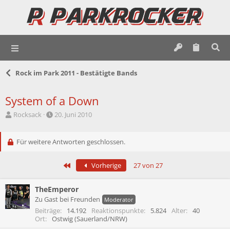
Rock im Park 2011 - Bestätigte Bands
System of a Down
E
E
Rocksack
20. Juni 2010
r
r
s
s
t
Für weitere Antworten geschlossen.
t
e
e
l
l
Erste
Vorherige
27 von 27
l
l
e
t
r
a
TheEmperor
m
Zu Gast bei Freunden
Moderator
Beiträge
14.192
Reaktionspunkte
5.824
Alter
40
Ort
Ostwig (Sauerland/NRW)