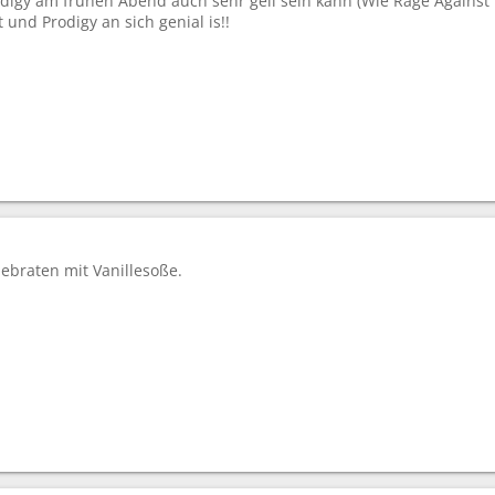
odigy am frühen Abend auch sehr geil sein kann (Wie Rage Against
 und Prodigy an sich genial is!!
nebraten mit Vanillesoße.