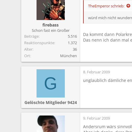
TheEmperor schrieb:
würd mich nicht wundern
firebass
Schon fast ein Großer
Da kommt dann Polarkrei
Beiträge
5.516
Das nenn ich dann mal e
Reaktionspunkte
1.372
Alter
36
Ort
München
8. Februar 2009
G
unglaublich dämliche en
Gelöschte Mitglieder 9424
9. Februar 2009
Andersrum wärs sinnvolle