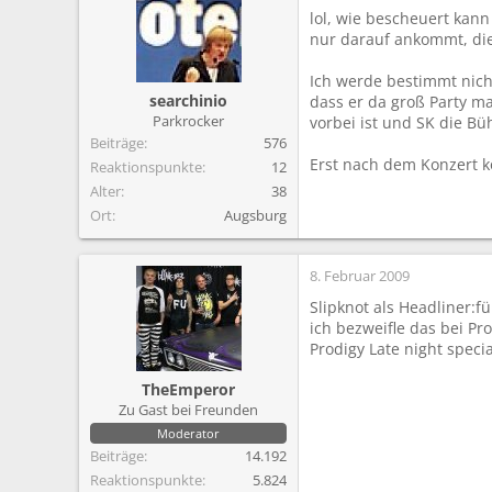
m
lol, wie bescheuert kann
nur darauf ankommt, die
Ich werde bestimmt nich
searchinio
dass er da groß Party m
Parkrocker
vorbei ist und SK die B
Beiträge
576
Erst nach dem Konzert k
Reaktionspunkte
12
Alter
38
Ort
Augsburg
8. Februar 2009
Slipknot als Headliner:f
ich bezweifle das bei P
Prodigy Late night specia
TheEmperor
Zu Gast bei Freunden
Moderator
Beiträge
14.192
Reaktionspunkte
5.824