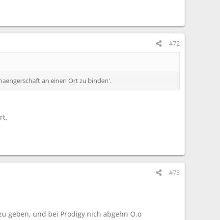
#72
haengerschaft an einen Ort zu binden'.
rt.
#73
 zu geben, und bei Prodigy nich abgehn O.o