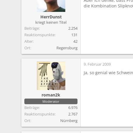
Aber ich denke, dass Pr
die Kombination Slipknot
HerrDunst
kriegt keinen Titel
Beiträge
2.254
Reaktionspunkte
131
Alter
42
Ort
Regensburg
9. Februar 2009
Ja, so genial wie Schwei
roman2k
Moderator
Beiträge
6.976
Reaktionspunkte
2.767
Ort
Nürnberg