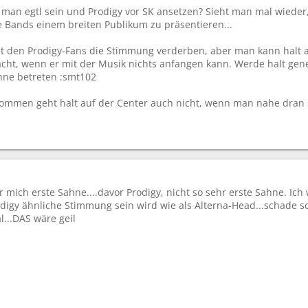
 man egtl sein und Prodigy vor SK ansetzen? Sieht man mal wieder,
 Bands einem breiten Publikum zu präsentieren...
t den Prodigy-Fans die Stimmung verderben, aber man kann halt a
acht, wenn er mit der Musik nichts anfangen kann. Werde halt gene
ühne betreten :smt102
ommen geht halt auf der Center auch nicht, wenn man nahe dran se
ür mich erste Sahne....davor Prodigy, nicht so sehr erste Sahne. I
rodigy ähnliche Stimmung sein wird wie als Alterna-Head...schade 
l...DAS wäre geil