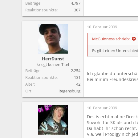
Beiträge
4.797
Reaktionspunkte
307
10. Februar 2009
McGuinness schrieb:
Es gibt einen Unterschie
HerrDunst
kriegt keinen Titel
Beiträge
2.254
Ich glaube du unterschät
Reaktionspunkte
131
Bei mir im Freundeskreis
Alter
42
Ort
Regensburg
10. Februar 2009
Des is echt mal ne Drec
Sowohl für SK als auch f
Da habt ihr schon recht
V.a. weil Prodigy nich 