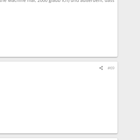
 the Machine mal, 2000 glaub ich) und außerdem, dass
#69