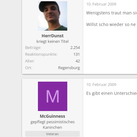
10. Februar 2009
Wenigstens traut man si
Willst scho wieder so n
HerrDunst
kriegt keinen Titel
Beiträge
2.254
Reaktionspunkte
131
Alter
42
Ort
Regensburg
10. Februar 2009
M
Es gibt einen Unterschi
McGuinness
gepflegt pessimistisches
Kaninchen
Veteran