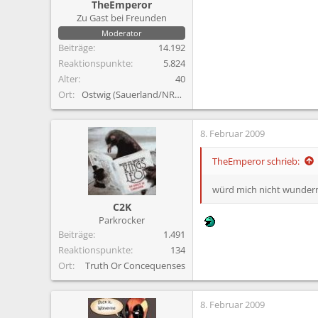
TheEmperor
Zu Gast bei Freunden
Moderator
Beiträge
14.192
Reaktionspunkte
5.824
Alter
40
Ort
Ostwig (Sauerland/NRW)
8. Februar 2009
TheEmperor schrieb:
würd mich nicht wundern
C2K
Parkrocker
Beiträge
1.491
Reaktionspunkte
134
Ort
Truth Or Concequenses
8. Februar 2009