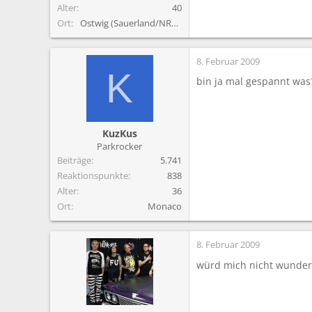
Alter
40
Ort
Ostwig (Sauerland/NRW)
8. Februar 2009
K
bin ja mal gespannt was´
KuzKus
Parkrocker
Beiträge
5.741
Reaktionspunkte
838
Alter
36
Ort
Monaco
8. Februar 2009
würd mich nicht wunder