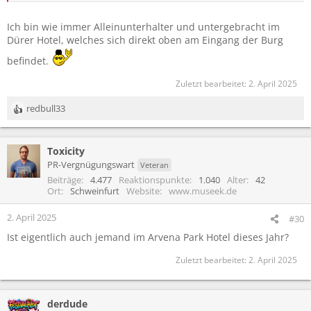
Ich bin wie immer Alleinunterhalter und untergebracht im
Dürer Hotel, welches sich direkt oben am Eingang der Burg
befindet.
Zuletzt bearbeitet:
2. April 2025
redbull33
R
e
a
Toxicity
k
t
PR-Vergnügungswart
Veteran
i
Beiträge
4.477
Reaktionspunkte
1.040
Alter
42
o
Ort
Schweinfurt
Website
www.museek.de
n
e
2. April 2025
#30
n
Ist eigentlich auch jemand im Arvena Park Hotel dieses Jahr?
:
Zuletzt bearbeitet:
2. April 2025
derdude