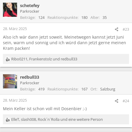
a
schetefey
k
t
Parkrocker
i
Beiträge
124
Reaktionspunkte
180
Alter
35
o
n
28. März 2025
#23
e
Also ich wär dann jetzt soweit. Meinetwegen kannst jetzt Juni
n
sein, warm und sonnig und ich würd dann jetzt gerne meinen
:
Kram packen!
Ribo0211
,
Frankenstolz
und
redbull33
R
e
a
redbull33
k
t
Parkrocker
i
Beiträge
419
Reaktionspunkte
167
Ort
Salzburg
o
n
28. März 2025
#24
e
Mein Keller ist schon voll mit Dosenbier ;-)
n
:
ElleT
,
slash008
,
Rock´n´Rolla
und eine weitere Person
R
e