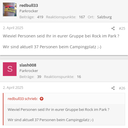
a
redbull33
k
t
Parkrocker
i
Beiträge
419
Reaktionspunkte
167
Ort
Salzburg
o
n
2. April 2025
#25
e
Wieviel Personen seid Ihr in eurer Gruppe bei Rock im Park ?
n
:
Wir sind aktuell 37 Personen beim Campingplatz ;-)
slash008
S
Parkrocker
Beiträge
39
Reaktionspunkte
16
2. April 2025
#26
redbull33 schrieb:
Wieviel Personen seid Ihr in eurer Gruppe bei Rock im Park ?
Wir sind aktuell 37 Personen beim Campingplatz ;-)