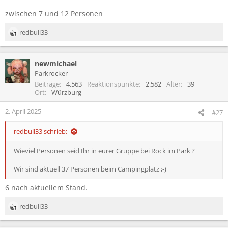
zwischen 7 und 12 Personen
redbull33
R
e
a
newmichael
k
t
Parkrocker
i
Beiträge
4.563
Reaktionspunkte
2.582
Alter
39
o
Ort
Würzburg
n
e
2. April 2025
#27
n
:
redbull33 schrieb:
Wieviel Personen seid Ihr in eurer Gruppe bei Rock im Park ?
Wir sind aktuell 37 Personen beim Campingplatz ;-)
6 nach aktuellem Stand.
redbull33
R
e