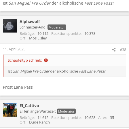
Ist
San Miguel Pre Order
der alkoholische
Fast Lane Pass
?
Alphawolf
Schnauzer-Andi
Moderator
Beiträge
10.112
Reaktionspunkte
10.378
Ort
Mos Eisley
11. April 2025
#38
Schaufeltyp schrieb:
Ist
San Miguel Pre Order
der alkoholische
Fast Lane Pass
?
Prost Lane Pass
El_Cattivo
El_lenlange Wartezeit
Moderator
Beiträge
14.612
Reaktionspunkte
10.628
Alter
35
Ort
Dude Ranch