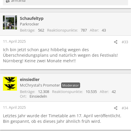
arm3nia
R
e
a
Schaufeltyp
k
t
Parkrocker
i
Beiträge
562
Reaktionspunkte
787
Alter
43
o
n
11. April 2025
#33
e
Ich bin jetzt schon ganz hibbelig wegen des
n
Überschneidungsplans und natürlich wegen des Festivals!
:
Nürnberg! Keine zwei Monate mehr!!
einsiedler
McChrystal's Promoter
Moderator
Beiträge
12.308
Reaktionspunkte
10.535
Alter
42
Ort
Einsiedeln
11. April 2025
#34
Letztes Jahr wurde der Timetable am 17. April veröffentlicht.
Bin gespannt, ob es dieses Jahr ähnlich früh wird.