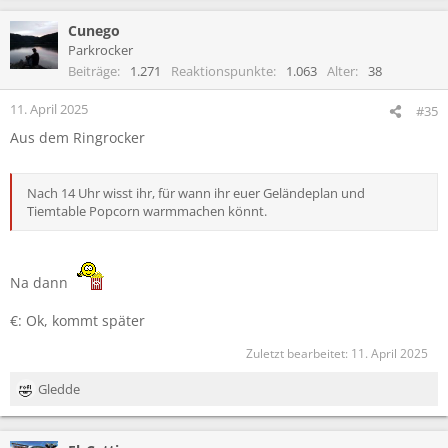
Cunego
Parkrocker
Beiträge
1.271
Reaktionspunkte
1.063
Alter
38
11. April 2025
#35
Aus dem Ringrocker
Nach 14 Uhr wisst ihr, für wann ihr euer Geländeplan und
Tiemtable Popcorn warmmachen könnt.
Na dann
€: Ok, kommt später
Zuletzt bearbeitet:
11. April 2025
Gledde
R
e
a