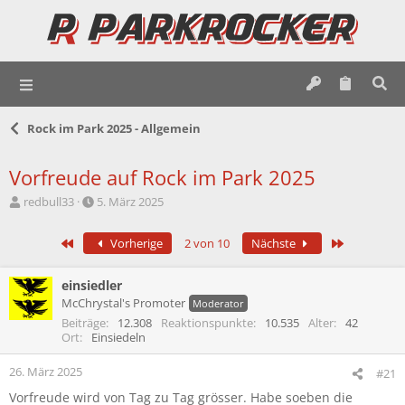
Rock im Park 2025 - Allgemein
Vorfreude auf Rock im Park 2025
E
E
redbull33
5. März 2025
r
r
s
s
Erste
Letzte
Vorherige
2 von 10
Nächste
t
t
e
e
l
l
einsiedler
l
l
McChrystal's Promoter
Moderator
e
t
Beiträge
12.308
Reaktionspunkte
10.535
Alter
42
r
a
Ort
Einsiedeln
m
26. März 2025
#21
Vorfreude wird von Tag zu Tag grösser. Habe soeben die