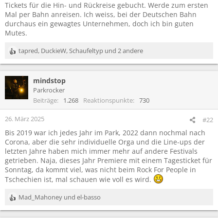
Tickets für die Hin- und Rückreise gebucht. Werde zum ersten
Mal per Bahn anreisen. Ich weiss, bei der Deutschen Bahn
durchaus ein gewagtes Unternehmen, doch ich bin guten
Mutes.
tapred
,
DuckieW
,
Schaufeltyp
und 2 andere
R
e
a
mindstop
k
t
Parkrocker
i
Beiträge
1.268
Reaktionspunkte
730
o
n
26. März 2025
#22
e
Bis 2019 war ich jedes Jahr im Park, 2022 dann nochmal nach
n
Corona, aber die sehr individuelle Orga und die Line-ups der
:
letzten Jahre haben mich immer mehr auf andere Festivals
getrieben. Naja, dieses Jahr Premiere mit einem Tagesticket für
Sonntag, da kommt viel, was nicht beim Rock For People in
Tschechien ist, mal schauen wie voll es wird.
Mad_Mahoney
und
el-basso
R
e