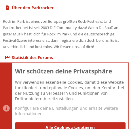
Über den Parkrocker
Rock im Park ist eines von Europas größten Rock-Festivals. Und
Parkrocker.net ist seit 2003 DIE Community dazu! Wenn Du Spaß an
guter Musik hast, dich für Rock im Park und die deutschsprachige
Festival-Szene interessierst, dann registriere dich doch bei uns. Es ist
unverbindlich und kostenlos. Wir freuen uns auf dich!
Statistik des Forums
Wir schützen deine Privatsphäre
Themen
22.121
Beiträge
825.691
Wir verwenden essentielle Cookies, damit diese Website
Mitglieder
12.427
funktioniert, und optionale Cookies, um den Komfort bei
Neuestes Mitglied
Berlin
der Nutzung zu verbessern und Funktionen von
Drittanbietern bereitzustellen.
Konfiguriere deine Einstellungen und erhalte weitere
Informationen
Datenschutz-Einstellungen
PR Light
Deutsch [Du]
Nutzungsbedingungen
Alle Cookies akzeptieren
Datenschutzerklärung
Impressum