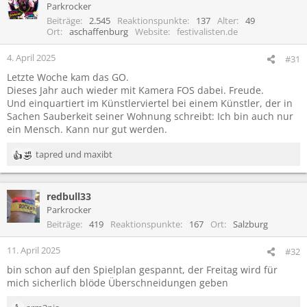
Parkrocker
Beiträge
2.545
Reaktionspunkte
137
Alter
49
Ort
aschaffenburg
Website
festivalisten.de
4. April 2025
#31
Letzte Woche kam das GO.
Dieses Jahr auch wieder mit Kamera FOS dabei. Freude.
Und einquartiert im Künstlerviertel bei einem Künstler, der in
Sachen Sauberkeit seiner Wohnung schreibt: Ich bin auch nur
ein Mensch. Kann nur gut werden.
tapred
und
maxibt
R
e
a
redbull33
k
t
Parkrocker
i
Beiträge
419
Reaktionspunkte
167
Ort
Salzburg
o
n
11. April 2025
#32
e
bin schon auf den Spielplan gespannt, der Freitag wird für
n
mich sicherlich blöde Überschneidungen geben
: