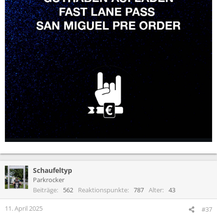
Schaufeltyp
Parkrocker
Beiträge
562
Reaktionspunkte
787
Alter
43
11. April 2025
#37