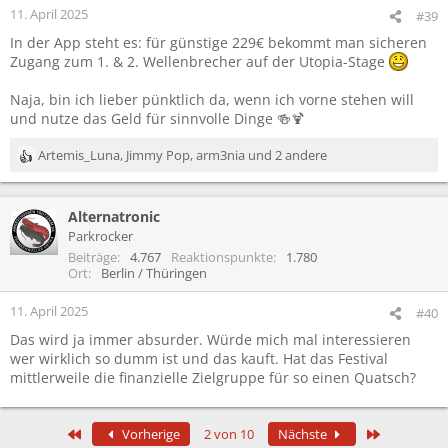
11. April 2025
#39
In der App steht es: für günstige 229€ bekommt man sicheren
Zugang zum 1. & 2. Wellenbrecher auf der Utopia-Stage
Naja, bin ich lieber pünktlich da, wenn ich vorne stehen will
und nutze das Geld für sinnvolle Dinge 🍻🍹
Artemis_Luna
,
Jimmy Pop
,
arm3nia
und 2 andere
R
e
a
Alternatronic
k
t
Parkrocker
i
Beiträge
4.767
Reaktionspunkte
1.780
o
Ort
Berlin / Thüringen
n
e
11. April 2025
#40
n
Das wird ja immer absurder. Würde mich mal interessieren
:
wer wirklich so dumm ist und das kauft. Hat das Festival
mittlerweile die finanzielle Zielgruppe für so einen Quatsch?
Erste
Letzte
Vorherige
2 von 10
Nächste