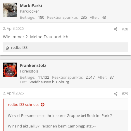
a
MarkiParki
k
t
Parkrocker
i
Beiträge
180
Reaktionspunkte
235
Alter
43
o
n
2. April 2025
#28
e
Wie immer 2. Meine Frau und ich.
n
:
redbull33
R
e
a
Frankenstolz
k
t
Forenstolz
i
Beiträge
11.132
Reaktionspunkte
2.517
Alter
37
o
Ort
Weidhausen b. Coburg
n
e
2. April 2025
#29
n
:
redbull33 schrieb:
Wieviel Personen seid Ihr in eurer Gruppe bei Rock im Park ?
Wir sind aktuell 37 Personen beim Campingplatz ;-)