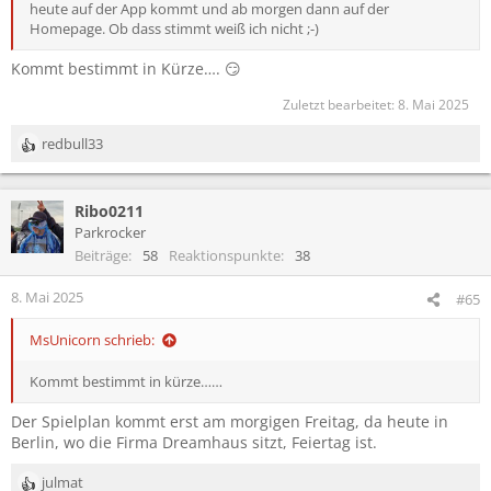
heute auf der App kommt und ab morgen dann auf der
Homepage. Ob dass stimmt weiß ich nicht ;-)
Kommt bestimmt in Kürze…. 😏
Zuletzt bearbeitet:
8. Mai 2025
redbull33
R
e
a
Ribo0211
k
t
Parkrocker
i
Beiträge
58
Reaktionspunkte
38
o
n
8. Mai 2025
#65
e
n
MsUnicorn schrieb:
:
Kommt bestimmt in kürze……
Der Spielplan kommt erst am morgigen Freitag, da heute in
Berlin, wo die Firma Dreamhaus sitzt, Feiertag ist.
julmat
R