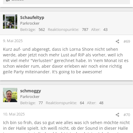
R
e
a
Schaufeltyp
k
t
Parkrocker
i
Beiträge
562
Reaktionspunkte
787
Alter
43
o
n
9. Mai 2025
#69
e
Kurz auf- und abgeregt, dass ich Lorna Shore nicht sehen
n
werde, aber jetzt noch mehr Lust auf RiP als vorher, weil ich
:
mit viel mehr "Verlusten" gerechnet habe. In 'nem Monat ist es
schon wieder rum, aber davor erleben wir noch eine richtig
geile Party miteinander. It's going to be awesome!
schmoggy
Parkrocker
Beiträge
77
Reaktionspunkte
64
Alter
48
10. Mai 2025
#70
Ich bin so froh, das so gut wie alles was ich sehen möchte nicht
in der Halle spielt. Ich weiß nicht, ob der Sound in dieser Halle