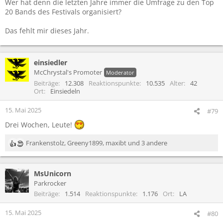
Wer hat denn die letzten Jahre immer die Umfrage zu den Top
20 Bands des Festivals organisiert?
Das fehlt mir dieses Jahr.
einsiedler
McChrystal's Promoter
Moderator
Beiträge
12.308
Reaktionspunkte
10.535
Alter
42
Ort
Einsiedeln
15. Mai 2025
#79
Drei Wochen, Leute!
Frankenstolz
,
Greeny1899
,
maxibt
und 3 andere
R
e
a
MsUnicorn
k
t
Parkrocker
i
Beiträge
1.514
Reaktionspunkte
1.176
Ort
LA
o
n
15. Mai 2025
#80
e