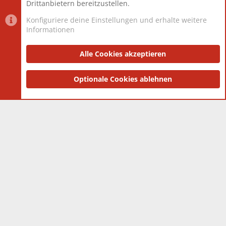
Drittanbietern bereitzustellen.
Konfiguriere deine Einstellungen und erhalte weitere
Informationen
Datenschutz-Einstellungen
PR Light
Deutsch [Du]
Nutzungsbedingungen
Alle Cookies akzeptieren
Datenschutzerklärung
Impressum
®
Community platform by XenForo
Optionale Cookies ablehnen
© 2010-2025 XenForo Ltd.
|
Style
and add-ons by ThemeHouse