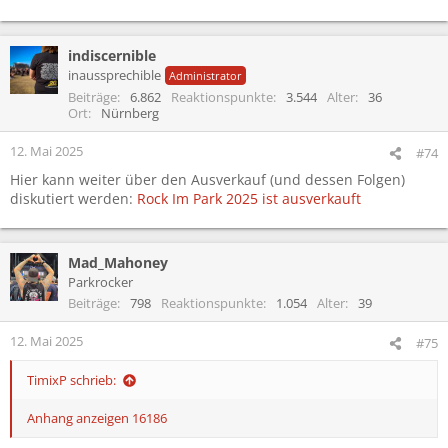
indiscernible
inaussprechible
Administrator
Beiträge
6.862
Reaktionspunkte
3.544
Alter
36
Ort
Nürnberg
12. Mai 2025
#74
Hier kann weiter über den Ausverkauf (und dessen Folgen)
diskutiert werden:
Rock Im Park 2025 ist ausverkauft
Mad_Mahoney
Parkrocker
Beiträge
798
Reaktionspunkte
1.054
Alter
39
12. Mai 2025
#75
TimixP schrieb:
Anhang anzeigen 16186