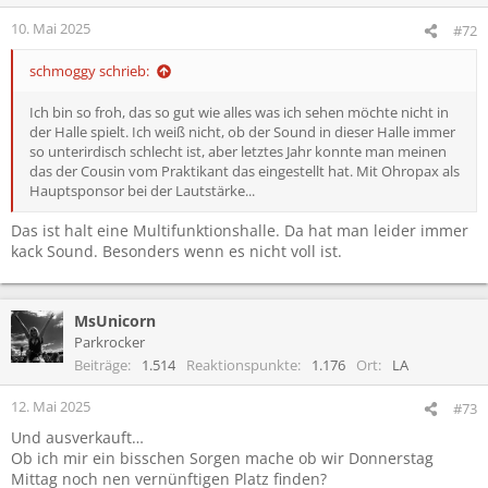
n
e
10. Mai 2025
#72
n
:
schmoggy schrieb:
Ich bin so froh, das so gut wie alles was ich sehen möchte nicht in
der Halle spielt. Ich weiß nicht, ob der Sound in dieser Halle immer
so unterirdisch schlecht ist, aber letztes Jahr konnte man meinen
das der Cousin vom Praktikant das eingestellt hat. Mit Ohropax als
Hauptsponsor bei der Lautstärke...
Das ist halt eine Multifunktionshalle. Da hat man leider immer
kack Sound. Besonders wenn es nicht voll ist.
MsUnicorn
Parkrocker
Beiträge
1.514
Reaktionspunkte
1.176
Ort
LA
12. Mai 2025
#73
Und ausverkauft…
Ob ich mir ein bisschen Sorgen mache ob wir Donnerstag
Mittag noch nen vernünftigen Platz finden?