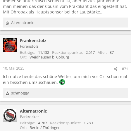
immer so unterirdisch schlecht ist, aber letztes Jahr konnte
man meinen das der Cousin vom Praktikant das eingestellt hat.
Mit Ohropax als Hauptsponsor bei der Lautstärke...
Alternatronic
R
e
a
Frankenstolz
k
t
Forenstolz
i
Beiträge
11.132
Reaktionspunkte
2.517
Alter
37
o
Ort
Weidhausen b. Coburg
n
e
10. Mai 2025
#71
n
Ich nutze heute das schöne Wetter, um mich vor Ort schon mal
:
ein bisschen umzuschauen.
schmoggy
R
e
a
Alternatronic
k
t
Parkrocker
i
Beiträge
4.767
Reaktionspunkte
1.780
o
Ort
Berlin / Thüringen