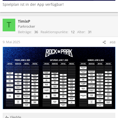
Spielplan ist in der App verfügbar!
TimixP
T
Parkrocker
Beiträge
36
Reaktionspunkte
12
Alter
31
9. Mai 2025
#68
Gledde