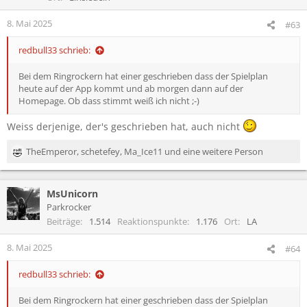
8. Mai 2025
#63
redbull33 schrieb:
Bei dem Ringrockern hat einer geschrieben dass der Spielplan
heute auf der App kommt und ab morgen dann auf der
Homepage. Ob dass stimmt weiß ich nicht ;-)
Weiss derjenige, der's geschrieben hat, auch nicht
TheEmperor
,
schetefey
,
Ma_Ice11
und eine weitere Person
R
e
a
MsUnicorn
k
t
Parkrocker
i
Beiträge
1.514
Reaktionspunkte
1.176
Ort
LA
o
n
8. Mai 2025
#64
e
n
redbull33 schrieb:
:
Bei dem Ringrockern hat einer geschrieben dass der Spielplan