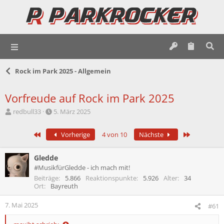
Rock im Park 2025 - Allgemein
Vorfreude auf Rock im Park 2025
E
E
redbull33
5. März 2025
r
r
s
s
Erste
Letzte
Vorherige
4 von 10
Nächste
t
t
e
e
l
l
Gledde
l
l
#MusikfürGledde - ich mach mit!
e
t
Beiträge
5.866
Reaktionspunkte
5.926
Alter
34
r
a
Ort
Bayreuth
m
7. Mai 2025
#61