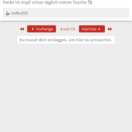
Packe im Kopf schon täglich meine Tasche 🥰
n
:
redbull33
R
e
a
Erste
Letzte
Vorherige
4 von 10
Nächste
k
t
Du musst dich einloggen, um hier zu antworten.
i
o
n
e
n
: