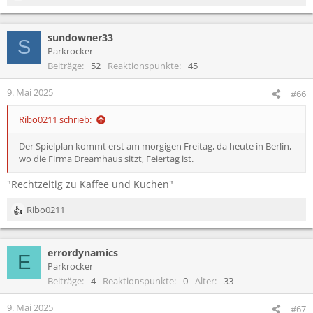
e
a
sundowner33
k
S
t
Parkrocker
i
Beiträge
52
Reaktionspunkte
45
o
n
9. Mai 2025
#66
e
n
Ribo0211 schrieb:
:
Der Spielplan kommt erst am morgigen Freitag, da heute in Berlin,
wo die Firma Dreamhaus sitzt, Feiertag ist.
"Rechtzeitig zu Kaffee und Kuchen"
Ribo0211
R
e
a
errordynamics
k
E
t
Parkrocker
i
Beiträge
4
Reaktionspunkte
0
Alter
33
o
n
9. Mai 2025
#67