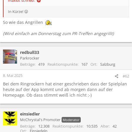
maxibt schrieb:
In Kürze! 😛
So wie das Angrillen
(Wird einfach am Donnerstag zum PR-Treffen angegrillt)
redbull33
Parkrocker
Beiträge
419
Reaktionspunkte
167
Ort
Salzburg
8. Mai 2025
#62
Bei dem Ringrockern hat einer geschrieben dass der Spielplan
heute auf der App kommt und ab morgen dann auf der
Homepage. Ob dass stimmt weiß ich nicht ;-)
einsiedler
McChrystal's Promoter
Moderator
Beiträge
12.308
Reaktionspunkte
10.535
Alter
42
Ort
Einsiedeln