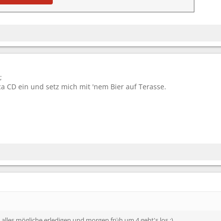
;
ica CD ein und setz mich mit 'nem Bier auf Terasse.
 alles mögliche erledigen und morgen früh um 4 geht's los :)