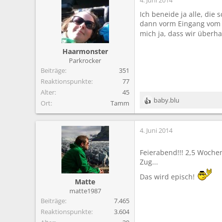
Ich beneide ja alle, di
dann vorm Eingang vom C
mich ja, dass wir überh
Haarmonster
Parkrocker
Beiträge
351
Reaktionspunkte
77
Alter
45
baby.blu
Ort
Tamm
R
e
a
4. Juni 2014
k
t
i
Feierabend!!! 2,5 Woche
o
Zug...
n
e
Das wird episch!
Matte
n
matte1987
:
Beiträge
7.465
Reaktionspunkte
3.604