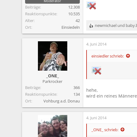
Moderator
Beiträge
12.308
Reaktionspunkte
10.535
Alter
42
newmichael
und
baby.
Ort
Einsiedeln
R
e
a
4. Juni 2014
k
t
i
einsiedler schrieb:
o
n
e
_ONE_
n
Parkrocker
:
Beiträge
366
hehe,
Reaktionspunkte
134
wird ein reines Männere
Ort
Vohburg a.d. Donau
4. Juni 2014
_ONE_ schrieb: