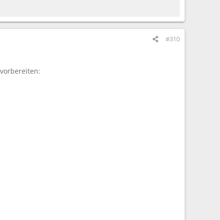
#310
 vorbereiten: