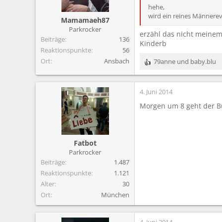
hehe,
wird ein reines Männere
Mamamaeh87
Parkrocker
erzähl das nicht meinem
Beiträge
136
Kinderb
Reaktionspunkte
56
Ort
Ansbach
79anne
und
baby.blu
R
e
a
4. Juni 2014
k
t
Morgen um 8 geht der Bu
i
o
n
e
Fatbot
n
Parkrocker
:
Beiträge
1.487
Reaktionspunkte
1.121
Alter
30
Ort
München
4. Juni 2014