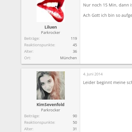
m
Nur noch 15 Min, dann i
Ach Gott ich bin so auf
Liluen
Parkrocker
Beiträge
119
Reaktionspunkte
45
Alter
36
Ort
München
4. Juni 2014
Leider beginnt meine sch
KimSevenfold
Parkrocker
Beiträge
90
Reaktionspunkte
50
Alter
31