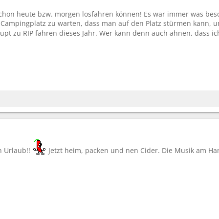
e schon heute bzw. morgen losfahren können! Es war immer was be
ampingplatz zu warten, dass man auf den Platz stürmen kann, um s
aupt zu RIP fahren dieses Jahr. Wer kann denn auch ahnen, dass i
n Urlaub!!
Jetzt heim, packen und nen Cider. Die Musik am H