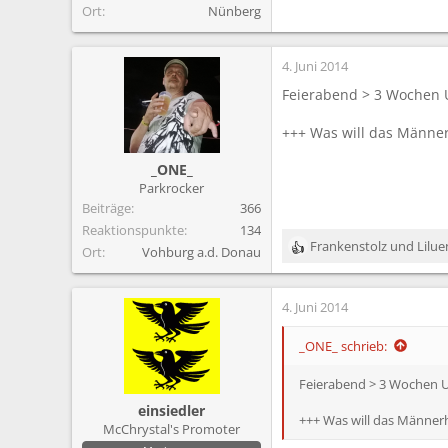
Ort
Nünberg
4. Juni 2014
Feierabend > 3 Wochen U
+++ Was will das Männe
_ONE_
Parkrocker
Beiträge
366
Reaktionspunkte
134
Frankenstolz
und
Lilue
Ort
Vohburg a.d. Donau
R
e
a
4. Juni 2014
k
t
i
_ONE_ schrieb:
o
n
Feierabend > 3 Wochen Ur
e
einsiedler
n
+++ Was will das Männer
McChrystal's Promoter
: