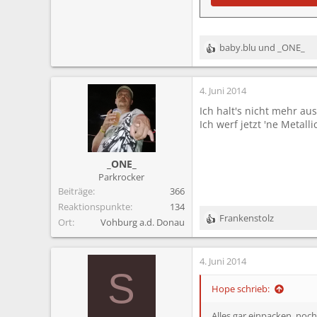
baby.blu
und
_ONE_
R
e
a
4. Juni 2014
k
t
Ich halt's nicht mehr aus
i
Ich werf jetzt 'ne Metall
o
n
e
_ONE_
n
Parkrocker
:
Beiträge
366
Reaktionspunkte
134
Frankenstolz
Ort
Vohburg a.d. Donau
R
e
a
4. Juni 2014
k
S
t
i
Hope schrieb:
o
n
Alles gar einpacken, noch