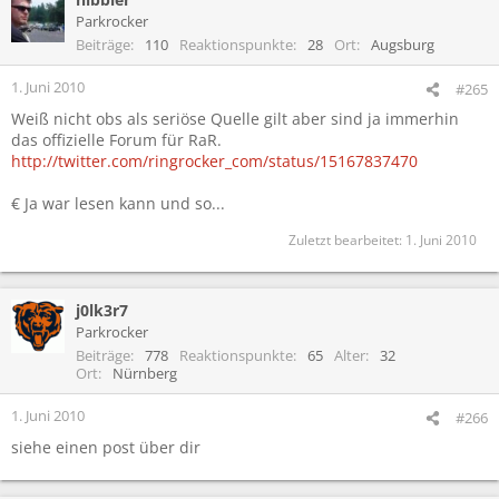
Parkrocker
Beiträge
110
Reaktionspunkte
28
Ort
Augsburg
1. Juni 2010
#265
Weiß nicht obs als seriöse Quelle gilt aber sind ja immerhin
das offizielle Forum für RaR.
http://twitter.com/ringrocker_com/status/15167837470
€ Ja war lesen kann und so...
Zuletzt bearbeitet:
1. Juni 2010
j0lk3r7
Parkrocker
Beiträge
778
Reaktionspunkte
65
Alter
32
Ort
Nürnberg
1. Juni 2010
#266
siehe einen post über dir