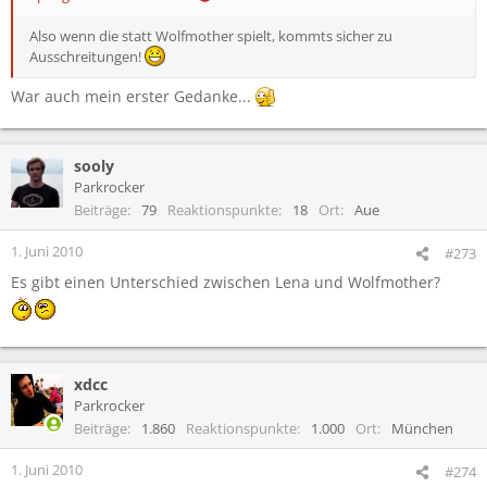
Also wenn die statt Wolfmother spielt, kommts sicher zu
Ausschreitungen!
War auch mein erster Gedanke...
sooly
Parkrocker
Beiträge
79
Reaktionspunkte
18
Ort
Aue
1. Juni 2010
#273
Es gibt einen Unterschied zwischen Lena und Wolfmother?
xdcc
Parkrocker
Beiträge
1.860
Reaktionspunkte
1.000
Ort
München
1. Juni 2010
#274