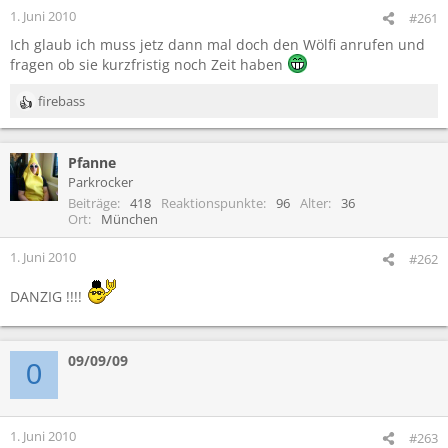
1. Juni 2010
#261
Ich glaub ich muss jetz dann mal doch den Wölfi anrufen und
fragen ob sie kurzfristig noch Zeit haben
firebass
R
e
a
Pfanne
k
t
Parkrocker
i
Beiträge
418
Reaktionspunkte
96
Alter
36
o
Ort
München
n
e
1. Juni 2010
#262
n
:
DANZIG !!!!
09/09/09
0
1. Juni 2010
#263