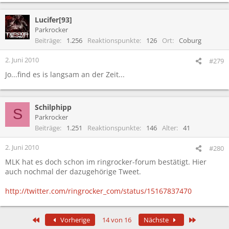
Lucifer[93]
Parkrocker
Beiträge
1.256
Reaktionspunkte
126
Ort
Coburg
2. Juni 2010
#279
Jo...find es is langsam an der Zeit...
Schilphipp
S
Parkrocker
Beiträge
1.251
Reaktionspunkte
146
Alter
41
2. Juni 2010
#280
MLK hat es doch schon im ringrocker-forum bestätigt. Hier
auch nochmal der dazugehörige Tweet.
http://twitter.com/ringrocker_com/status/15167837470
Erste
Letzte
Vorherige
14 von 16
Nächste