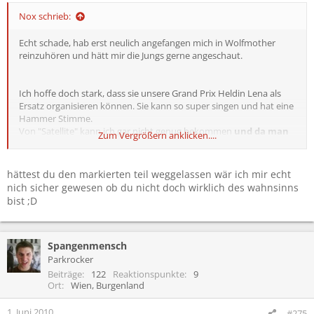
Nox schrieb:
Echt schade, hab erst neulich angefangen mich in Wolfmother
reinzuhören und hätt mir die Jungs gerne angeschaut.
Ich hoffe doch stark, dass sie unsere Grand Prix Heldin Lena als
Ersatz organisieren können. Sie kann so super singen und hat eine
Hammer Stimme.
Von "Satellite" kann ich gar nicht genug bekommen
und da man
Zum Vergrößern anklicken....
sie die letzten Tage so gut wie nie im Fernsehen oder
anderen Medien betrachten konnte
, sie war ja quasi wie vom
Erdboden verschluckt, hoffe ich doch, dass man sie bei RiP endlich
hättest du den markierten teil weggelassen wär ich mir echt
mal zu Gesicht bekommt...
nich sicher gewesen ob du nicht doch wirklich des wahnsinns
Und was wäre wohl ein ebenbürtigerer Ersatz für Wolfmother?
bist ;D
Spangenmensch
Parkrocker
Beiträge
122
Reaktionspunkte
9
Ort
Wien, Burgenland
1. Juni 2010
#275