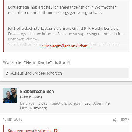
Echt schade, hab erst neulich angefangen mich in Wolfmother
reinzuhören und hätt mir die Jungs gerne angeschaut.
Ich hoffe doch stark, dass sie unsere Grand Prix Heldin Lena als
Ersatz organisieren können. Sie kann so super singen und hat eine
Hammer Stimme.
Von "Satellite" kann ich gar nicht genug bekommen und da man
Zum Vergrößern anklicken....
sie die letzten Tage so gut wie nie im Fernsehen oder anderen
Medien betrachten konnte, sie war ja quasi wie vom Erdboden
verschluckt, hoffe ich doch, dass man sie bei RiP endlich mal zu
Wo ist der "Nein, Danke"-Button??
Gesicht bekommt...
Und was wäre wohl ein ebenbürtigerer Ersatz für Wolfmother?
Aureus
und
Erdbeerschorsch
R
e
a
Erdbeerschorsch
k
t
Gustav Gans
i
Beiträge
3.093
Reaktionspunkte
820
Alter
49
o
Ort
Nürnberg
n
e
1. Juni 2010
#272
n
:
Spangenmensch schrieb: