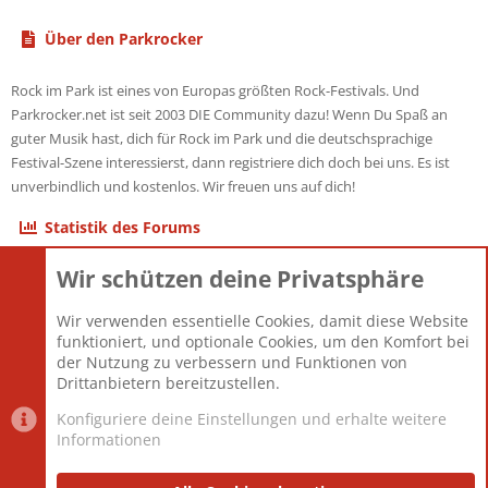
Über den Parkrocker
Rock im Park ist eines von Europas größten Rock-Festivals. Und
Parkrocker.net ist seit 2003 DIE Community dazu! Wenn Du Spaß an
guter Musik hast, dich für Rock im Park und die deutschsprachige
Festival-Szene interessierst, dann registriere dich doch bei uns. Es ist
unverbindlich und kostenlos. Wir freuen uns auf dich!
Statistik des Forums
Wir schützen deine Privatsphäre
Themen
22.121
Beiträge
825.690
Wir verwenden essentielle Cookies, damit diese Website
Mitglieder
12.427
funktioniert, und optionale Cookies, um den Komfort bei
Neuestes Mitglied
Berlin
der Nutzung zu verbessern und Funktionen von
Drittanbietern bereitzustellen.
Konfiguriere deine Einstellungen und erhalte weitere
Informationen
Datenschutz-Einstellungen
PR Light
Deutsch [Du]