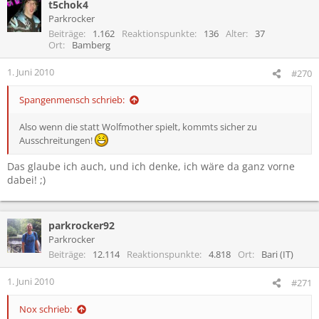
t5chok4
k
t
Parkrocker
i
Beiträge
1.162
Reaktionspunkte
136
Alter
37
o
Ort
Bamberg
n
e
1. Juni 2010
#270
n
:
Spangenmensch schrieb:
Also wenn die statt Wolfmother spielt, kommts sicher zu
Ausschreitungen!
Das glaube ich auch, und ich denke, ich wäre da ganz vorne
dabei! ;)
parkrocker92
Parkrocker
Beiträge
12.114
Reaktionspunkte
4.818
Ort
Bari (IT)
1. Juni 2010
#271
Nox schrieb: