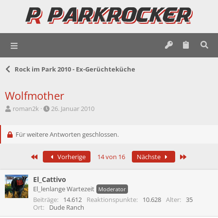
Rock im Park 2010 - Ex-Gerüchteküche
Wolfmother
E
E
roman2k
26. Januar 2010
r
r
s
s
t
Für weitere Antworten geschlossen.
t
e
e
l
l
Erste
Letzte
Vorherige
14 von 16
Nächste
l
l
e
t
r
a
El_Cattivo
m
El_lenlange Wartezeit
Moderator
Beiträge
14.612
Reaktionspunkte
10.628
Alter
35
Ort
Dude Ranch