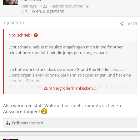
Beiträge
122
Reaktionspunkte
9
Ort
Wien, Burgenland
1. Juni 2010
#269
Nox schrieb:
Echt schade, hab erst neulich angefangen mich in Wolfmother
reinzuhören und hätt mir die Jungs gerne angeschaut.
Ich hoffe doch stark, dass sie unsere Grand Prix Heldin Lena als
Ersatz organisieren können. Sie kann so super singen und hat eine
Hammer Stimme.
Von "Satellite" kann ich gar nicht genug bekommen und da man
Zum Vergrößern anklicken....
sie die letzten Tage so gut wie nie im Fernsehen oder anderen
Medien betrachten konnte, sie war ja quasi wie vom Erdboden
verschluckt, hoffe ich doch, dass man sie bei RiP endlich mal zu
Also wenn die statt Wolfmother spielt, kommts sicher zu
Gesicht bekommt...
Ausschreitungen!
Und was wäre wohl ein ebenbürtigerer Ersatz für Wolfmother?
Erdbeerschorsch
R
e
a