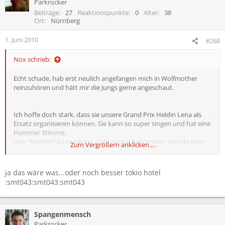
Parkrocker
Beiträge
27
Reaktionspunkte
0
Alter
38
Ort
Nürnberg
1. Juni 2010
#268
Nox schrieb:
Echt schade, hab erst neulich angefangen mich in Wolfmother
reinzuhören und hätt mir die Jungs gerne angeschaut.
Ich hoffe doch stark, dass sie unsere Grand Prix Heldin Lena als
Ersatz organisieren können. Sie kann so super singen und hat eine
Hammer Stimme.
Von "Satellite" kann ich gar nicht genug bekommen und da man
Zum Vergrößern anklicken....
sie die letzten Tage so gut wie nie im Fernsehen oder anderen
Medien betrachten konnte, sie war ja quasi wie vom Erdboden
verschluckt, hoffe ich doch, dass man sie bei RiP endlich mal zu
ja das wäre was...oder noch besser tokio hotel
Gesicht bekommt...
:smt043:smt043:smt043
Und was wäre wohl ein ebenbürtigerer Ersatz für Wolfmother?
Spangenmensch
Parkrocker