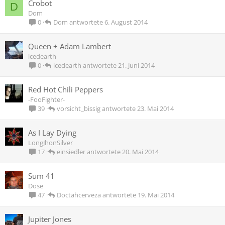
Crobot
D
Dom
Dom
6. August 2014
0
Queen + Adam Lambert
icedearth
icedearth
21. Juni 2014
0
Red Hot Chili Peppers
-FooFighter-
vorsicht_bissig
23. Mai 2014
39
As I Lay Dying
LongJhonSilver
einsiedler
20. Mai 2014
17
Sum 41
Dose
Doctahcerveza
19. Mai 2014
47
Jupiter Jones