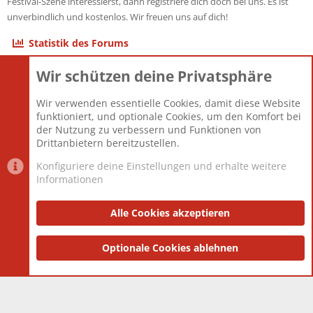
Festival-Szene interessierst, dann registriere dich doch bei uns. Es ist
unverbindlich und kostenlos. Wir freuen uns auf dich!
Statistik des Forums
Wir schützen deine Privatsphäre
Themen
22.121
Beiträge
825.694
Wir verwenden essentielle Cookies, damit diese Website
Mitglieder
12.427
funktioniert, und optionale Cookies, um den Komfort bei
Neuestes Mitglied
Berlin
der Nutzung zu verbessern und Funktionen von
Drittanbietern bereitzustellen.
Konfiguriere deine Einstellungen und erhalte weitere
Informationen
Datenschutz-Einstellungen
PR Light
Deutsch [Du]
Nutzungsbedingungen
Alle Cookies akzeptieren
Datenschutzerklärung
Impressum
®
Community platform by XenForo
Optionale Cookies ablehnen
© 2010-2025 XenForo Ltd.
|
Style
and add-ons by ThemeHouse