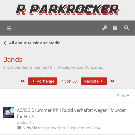
All about Music and Media
Bands
Alles über Bands hier rein! Incl. Musik, Videos, Konzerte...
Erste
Letzte
Vorherige
4 von 50
Nächste
Filter
AC/DC Drummer Phil Rudd verhaftet wegen "Murder
for Hire".
icedearth
Skizzler
7. November 2014
6