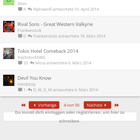
Dom
Alphawolf
10. April 2014
4
Rival Sons - Great Western Valkyrie
Frankenstolz
Frankenstolz
18. März 2014
0
Tokio Hotel Comeback 2014
HackstockNBG
Mora
6. März 2014
33
Devil You Know
mindstop
D_W_D_M
6. März 2014
1
Erste
Letzte
Vorherige
4 von 50
Nächste
Du musst dich einloggen oder registrieren, um hier zu
schreiben.