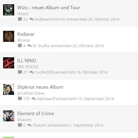
Wizo - neues Album und Tour
chaoZ
Erdbeerschorsch
26. Oktober 2014
22
Kadavar
Ænima
St. Zvylkx
23. Oktober 2014
4
ILL NINO
DEF-ROCKS
Lucifer[93]
16. Oktober 2014
21
Slipknot neues Album
Jonathan Davis
Alphawolf
13. September 2014
175
Element of Crime
Shaunn
Shaunn
1. September 2014
2