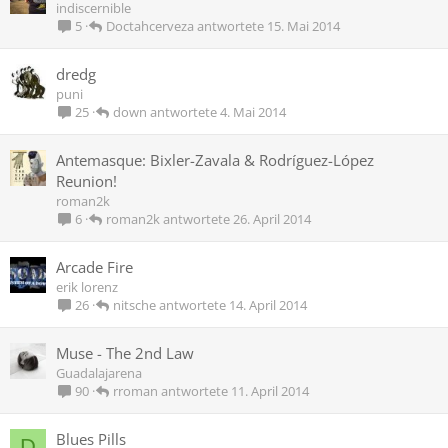
indiscernible
Doctahcerveza
15. Mai 2014
5
dredg
puni
down
4. Mai 2014
25
Antemasque: Bixler-Zavala & Rodríguez-López
Reunion!
roman2k
roman2k
26. April 2014
6
Arcade Fire
erik lorenz
nitsche
14. April 2014
26
Muse - The 2nd Law
Guadalajarena
rroman
11. April 2014
90
Blues Pills
D