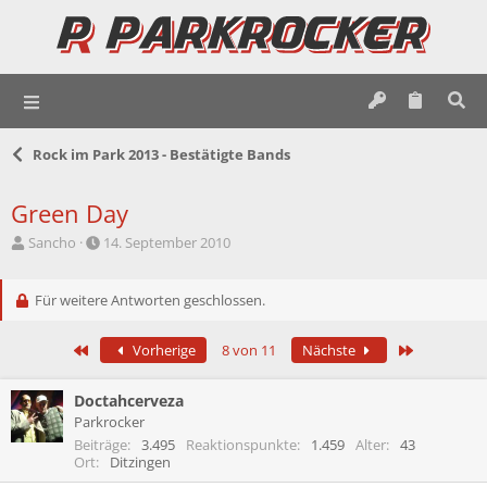
Rock im Park 2013 - Bestätigte Bands
Green Day
E
E
Sancho
14. September 2010
r
r
s
s
t
Für weitere Antworten geschlossen.
t
e
e
l
l
Erste
Letzte
Vorherige
8 von 11
Nächste
l
l
e
t
r
a
Doctahcerveza
m
Parkrocker
Beiträge
3.495
Reaktionspunkte
1.459
Alter
43
Ort
Ditzingen