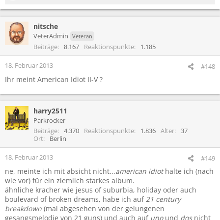
e
a
nitsche
k
t
VeterAdmin
Veteran
i
Beiträge
8.167
Reaktionspunkte
1.185
o
n
18. Februar 2013
#148
e
Ihr meint American Idiot II-V ?
n
:
harry2511
Parkrocker
Beiträge
4.370
Reaktionspunkte
1.836
Alter
37
Ort
Berlin
18. Februar 2013
#149
ne, meinte ich mit absicht nicht...
american idiot
halte ich (nach
wie vor) für ein ziemlich starkes album.
ähnliche kracher wie jesus of suburbia, holiday oder auch
boulevard of broken dreams, habe ich auf
21 century
breakdown
(mal abgesehen von der gelungenen
gesangsmelodie von 21 guns) und auch auf
uno
und
dos
nicht