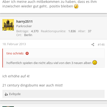
Aber ich meine auch mitbekommen zu haben, dass es ihm
inzwischen wieder gut geht.. positiv bleiben
harry2511
Parkrocker
Beiträge
4.370
Reaktionspunkte
1.836
Alter
37
Ort
Berlin
18. Februar 2013
#146
tino schrieb:
hoffentlich spielen die nicht allzu viel von den 3 neuen alben
ich erhöhe auf 4!
21 century dingsbums war auch mist!
Evilsyde
R
e
a