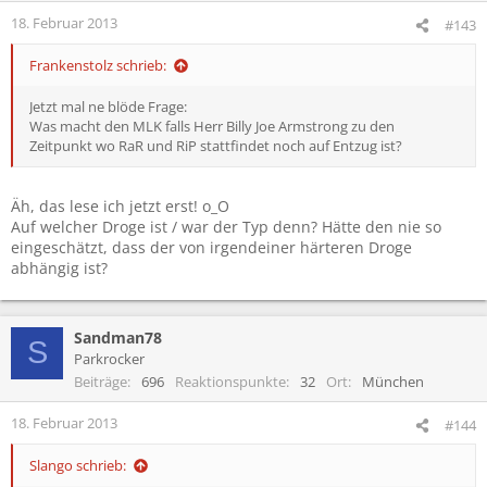
18. Februar 2013
#143
Frankenstolz schrieb:
Jetzt mal ne blöde Frage:
Was macht den MLK falls Herr Billy Joe Armstrong zu den
Zeitpunkt wo RaR und RiP stattfindet noch auf Entzug ist?
Äh, das lese ich jetzt erst! o_O
Auf welcher Droge ist / war der Typ denn? Hätte den nie so
eingeschätzt, dass der von irgendeiner härteren Droge
abhängig ist?
Sandman78
S
Parkrocker
Beiträge
696
Reaktionspunkte
32
Ort
München
18. Februar 2013
#144
Slango schrieb: