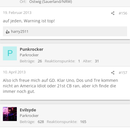
o
Ort
Ostwig (Sauerland/NRW)
n
e
19. Februar 2013
#156
n
auf jeden, Warning ist top!
:
harry2511
R
e
a
Punkrocker
k
P
t
Parkrocker
i
Beiträge
26
Reaktionspunkte
1
Alter
31
o
n
10. April 2013
#157
e
Also ich freue mich auf GD. Klar Uno, Dos und Tre kommen
n
nicht an America Idiot oder 21st CB ran, aber ich finde die
:
immer noch gut.
Evilsyde
Parkrocker
Beiträge
628
Reaktionspunkte
165