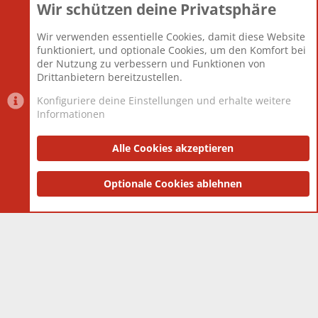
Wir schützen deine Privatsphäre
Themen
22.123
Beiträge
825.708
Wir verwenden essentielle Cookies, damit diese Website
Mitglieder
12.427
funktioniert, und optionale Cookies, um den Komfort bei
Neuestes Mitglied
Berlin
der Nutzung zu verbessern und Funktionen von
Drittanbietern bereitzustellen.
Konfiguriere deine Einstellungen und erhalte weitere
Informationen
Datenschutz-Einstellungen
PR Light
Deutsch [Du]
Nutzungsbedingungen
Alle Cookies akzeptieren
Datenschutzerklärung
Impressum
®
Community platform by XenForo
Optionale Cookies ablehnen
© 2010-2025 XenForo Ltd.
|
Style
and add-ons by ThemeHouse