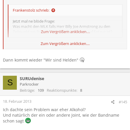
Frankenstolz schrieb:
Jetzt mal ne blöde Frage:
Was macht den MLK falls Herr Billy Joe Armstrong zu den
Zeitpunkt wo RaR und RiP stattfindet noch auf Entzug ist?
Zum Vergrößern anklicken....
Zum Vergrößern anklicken....
Äh, das lese ich jetzt erst! o_O
Auf welcher Droge ist / war der Typ denn? Hätte den nie so
eingeschätzt, dass der von irgendeiner härteren Droge abhängig
🤐
Dann kommt wieder "Wir sind Helden"
ist?
SURUdenise
S
Parkrocker
Beiträge
109
Reaktionspunkte
8
18. Februar 2013
#145
Ich dachte sein Problem war eher Alkohol?
Und natürlich der ein oder andere Joint, wie der Bandname
schon sagt