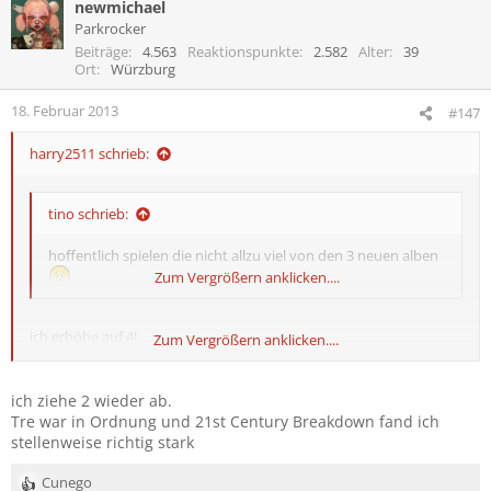
newmichael
k
t
Parkrocker
i
Beiträge
4.563
Reaktionspunkte
2.582
Alter
39
o
Ort
Würzburg
n
e
18. Februar 2013
#147
n
:
harry2511 schrieb:
tino schrieb:
hoffentlich spielen die nicht allzu viel von den 3 neuen alben
Zum Vergrößern anklicken....
ich erhöhe auf 4!
Zum Vergrößern anklicken....
21 century dingsbums war auch mist!
ich ziehe 2 wieder ab.
Tre war in Ordnung und 21st Century Breakdown fand ich
stellenweise richtig stark
Cunego
R