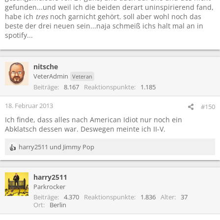
gefunden...und weil ich die beiden derart uninspirierend fand,
habe ich
tres
noch garnicht gehört. soll aber wohl noch das
beste der drei neuen sein...naja schmeiß ichs halt mal an in
spotify...
nitsche
VeterAdmin
Veteran
Beiträge
8.167
Reaktionspunkte
1.185
18. Februar 2013
#150
Ich finde, dass alles nach American Idiot nur noch ein
Abklatsch dessen war. Deswegen meinte ich II-V.
harry2511
und
Jimmy Pop
R
e
a
harry2511
k
t
Parkrocker
i
Beiträge
4.370
Reaktionspunkte
1.836
Alter
37
o
Ort
Berlin
n