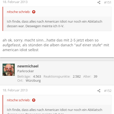
e
18. Februar 2013
#151
n
:
nitsche schrieb:
Ich finde, dass alles nach American Idiot nur noch ein Abklatsch
dessen war. Deswegen meinte ich II-V.
ah ok, sorry. macht sinn...hatte das mit 2-5 jetzt eben so
aufgefasst, als stünden die alben danach "auf einer stufe" mit
american idiot selbst
newmichael
Parkrocker
Beiträge
4.563
Reaktionspunkte
2.582
Alter
39
Ort
Würzburg
18. Februar 2013
#152
nitsche schrieb:
Ich finde, dass alles nach American Idiot nur noch ein Abklatsch