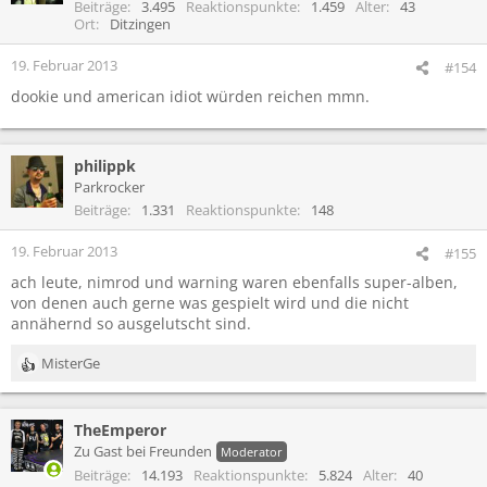
i
Beiträge
3.495
Reaktionspunkte
1.459
Alter
43
o
Ort
Ditzingen
n
e
19. Februar 2013
#154
n
dookie und american idiot würden reichen mmn.
:
philippk
Parkrocker
Beiträge
1.331
Reaktionspunkte
148
19. Februar 2013
#155
ach leute, nimrod und warning waren ebenfalls super-alben,
von denen auch gerne was gespielt wird und die nicht
annähernd so ausgelutscht sind.
MisterGe
R
e
a
TheEmperor
k
t
Zu Gast bei Freunden
Moderator
i
Beiträge
14.193
Reaktionspunkte
5.824
Alter
40