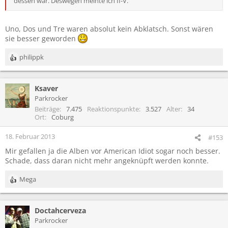
dessen war. Deswegen meinte ich II-V.
Uno, Dos und Tre waren absolut kein Abklatsch. Sonst wären
sie besser geworden
philippk
R
e
a
Ksaver
k
t
Parkrocker
i
Beiträge
7.475
Reaktionspunkte
3.527
Alter
34
o
Ort
Coburg
n
e
18. Februar 2013
#153
n
Mir gefallen ja die Alben vor American Idiot sogar noch besser.
:
Schade, dass daran nicht mehr angeknüpft werden konnte.
Mega
R
e
a
Doctahcerveza
k
t
Parkrocker