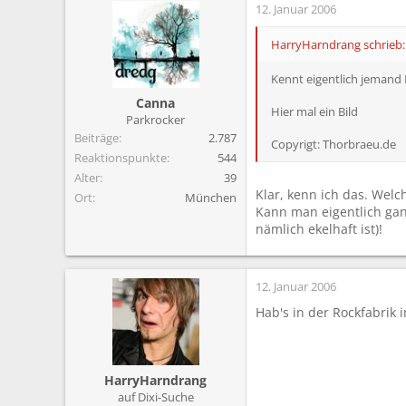
12. Januar 2006
HarryHarndrang schrieb:
Kennt eigentlich jemand
Canna
Hier mal ein Bild
Parkrocker
Beiträge
2.787
Copyrigt: Thorbraeu.de
Reaktionspunkte
544
Alter
39
Klar, kenn ich das. Wel
Ort
München
Kann man eigentlich ganz
nämlich ekelhaft ist)!
12. Januar 2006
Hab's in der Rockfabrik 
HarryHarndrang
auf Dixi-Suche