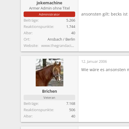
jokemachine
Armer Admin ohne Titel
ansonsten gilt: becks ist
Administrator
Beiträge
5.266
Reaktionspunkte
1.744
Alter
40
Ort
Ansbach / Berlin
Website
www.thegrandacid.com
12. Januar 2006
Wie wäre es ansonsten ma
Brichen
Veteran
Beiträge
7.168
Reaktionspunkte
506
Alter
40