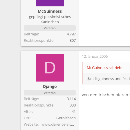
m
McGuinness
gepflegt pessimistisches
Kaninchen
Veteran
Beiträge
4.797
Reaktionspunkte
307
12. Januar 2006
D
McGuinness schrieb:
@oidi: guinness und festi
Django
Veteran
von den irischen bieren 
Beiträge
3.114
Reaktionspunkte
330
Alter
41
Ort
Gerolsbach
Website
www.clarence-alcoholics.de.vu