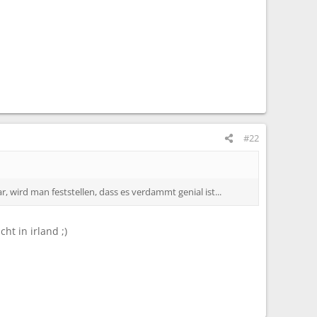
#22
, wird man feststellen, dass es verdammt genial ist...
ht in irland ;)