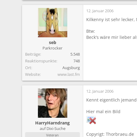
12. Januar 2006
Kilkenny ist sehr lecker,
Btw:
Beck's wäre mir lieber al
seb
Parkrocker
Beiträge
5.548
Reaktionspunkte
748
Ort
Augsburg
Website
www.last.fm
12. Januar 2006
Kennt eigentlich jemand
Hier mal ein Bild
HarryHarndrang
auf Dixi-Suche
Copyrigt: Thorbraeu.de
Veteran