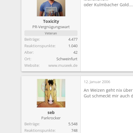
oder Kulmbacher Gold...
Toxicity
PR-Vergnügungswart
Veteran
Beiträge
4.477
Reaktionspunkte
1.040
Alter
42
Ort
Schweinfurt
Website
www.museek.de
12. Januar 2006
An Weizen geht nix übe
Gut schmeckt mir auch da
seb
Parkrocker
Beiträge
5.548
Reaktionspunkte
748