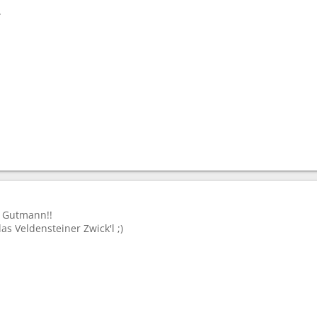
.
r Gutmann!!
s Veldensteiner Zwick'l ;)