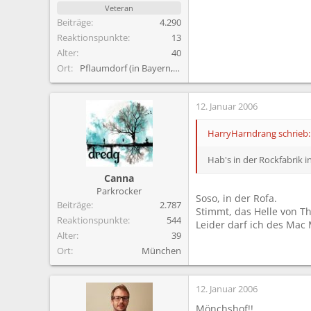
Veteran
Beiträge
4.290
Reaktionspunkte
13
Alter
40
Ort
Pflaumdorf (in Bayern, nähe Ammersee)
12. Januar 2006
HarryHarndrang schrieb:
Hab's in der Rockfabrik 
Canna
Parkrocker
Soso, in der Rofa.
Beiträge
2.787
Stimmt, das Helle von T
Reaktionspunkte
544
Leider darf ich des Mac 
Alter
39
Ort
München
12. Januar 2006
Mönchshof!!