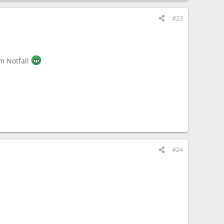
#23
im Notfall
#24