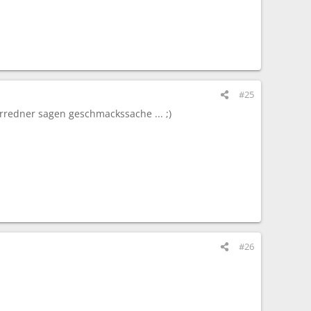
#25
orredner sagen geschmackssache ... ;)
#26