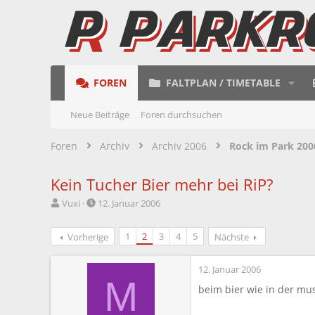
FOREN
FALTPLAN / TIMETABLE
Neue Beiträge
Foren durchsuchen
Foren
Archiv
Archiv 2006
Rock im Park 200
Kein Tucher Bier mehr bei RiP?
E
E
Vuxi
12. Januar 2006
r
r
s
s
1
2
3
4
5
Vorherige
Nächste
t
t
e
e
l
l
12. Januar 2006
l
l
M
beim bier wie in der mus
e
t
r
a