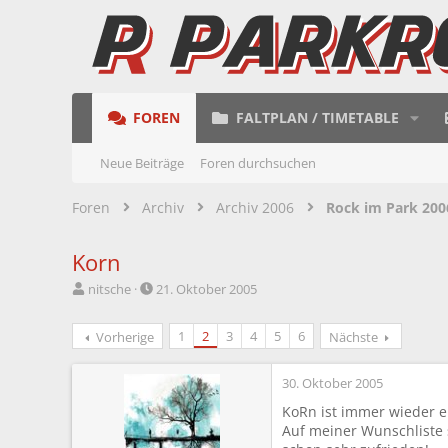
FOREN
FALTPLAN / TIMETABLE
Neue Beiträge
Foren durchsuchen
Foren
Archiv
Archiv 2006
Rock im Park 2006
Korn
E
E
nitsche
21. Oktober 2005
r
r
s
s
1
2
3
4
5
6
Vorherige
Nächste
t
t
e
e
l
l
30. Oktober 2005
l
l
KoRn ist immer wieder ei
e
t
Auf meiner Wunschliste 
r
a