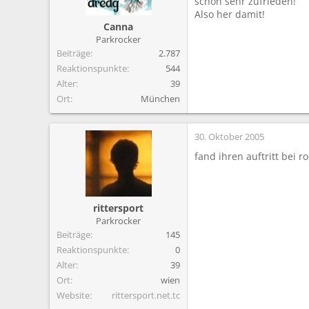
schon sehr zufrieden!
m
Also her damit!
Canna
Parkrocker
Beiträge
2.787
Reaktionspunkte
544
Alter
39
Ort
München
30. Oktober 2005
fand ihren auftritt bei r
rittersport
Parkrocker
Beiträge
145
Reaktionspunkte
0
Alter
39
Ort
wien
Website
rittersport.net.tc