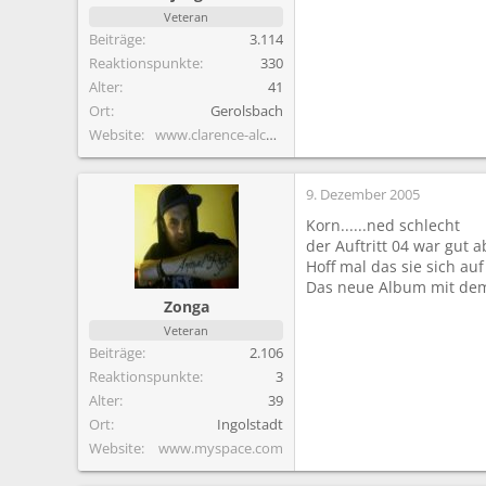
Veteran
Beiträge
3.114
Reaktionspunkte
330
Alter
41
Ort
Gerolsbach
Website
www.clarence-alcoholics.de.vu
9. Dezember 2005
Korn......ned schlecht
der Auftritt 04 war gut a
Hoff mal das sie sich auf
Das neue Album mit dem 
Zonga
Veteran
Beiträge
2.106
Reaktionspunkte
3
Alter
39
Ort
Ingolstadt
Website
www.myspace.com