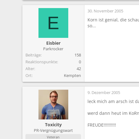
30. November 2005
E
Korn ist genial, die sch
so...
Eisbier
Parkrocker
Beiträge
158
Reaktionspunkte
0
Alter
42
Ort
Kempten
9. Dezember 2005
leck mich am arsch ist da
werd dann heut im KoRn-
Toxicity
FREUDE!!!!!!!!!!
PR-Vergnügungswart
Veteran