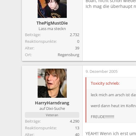
Boah, nicht schon wied
Ich mag die überhaupt n
ThePigMustDie
Lass ma steckn
Beiträge
2.732
Reaktionspunkte
0
Alter
39
Ort
Regensburg
9. Dezember 2005
Toxicity schrieb:
leck mich am arsch ist das
HarryHarndrang
werd dann heut im KoRn-S
auf Dixi-Suche
Veteran
FREUDE!!!!!!!!!!
Beiträge
4.290
Reaktionspunkte
13
YEAH!! Wenn ich erst um
Alter
40