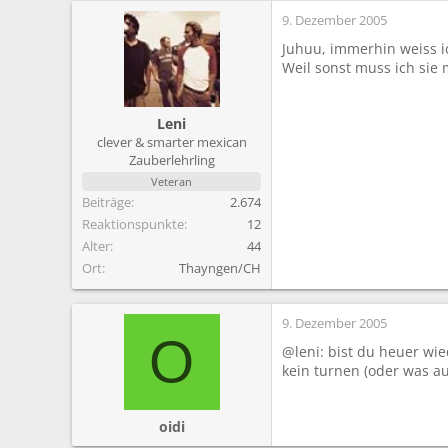
9. Dezember 2005
Juhuu, immerhin weiss ic
Weil sonst muss ich sie
Leni
clever & smarter mexican
Zauberlehrling
Veteran
Beiträge
2.674
Reaktionspunkte
12
Alter
44
Ort
Thayngen/CH
9. Dezember 2005
O
@leni: bist du heuer wie
kein turnen (oder was a
oidi