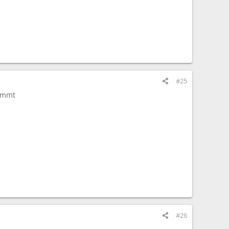
#25
kommt
#26