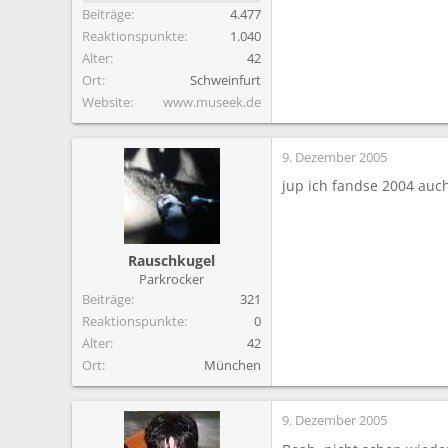
Beiträge
4.477
Reaktionspunkte
1.040
Alter
42
Ort
Schweinfurt
Website
www.museek.de
9. Dezember 2005
jup ich fandse 2004 auc
Rauschkugel
Parkrocker
Beiträge
321
Reaktionspunkte
0
Alter
42
Ort
München
9. Dezember 2005