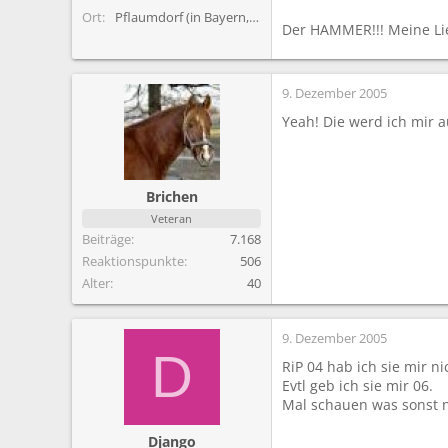
Ort
Pflaumdorf (in Bayern, nähe Ammersee)
Der HAMMER!!! Meine Li
9. Dezember 2005
Yeah! Die werd ich mir a
Brichen
Veteran
Beiträge
7.168
Reaktionspunkte
506
Alter
40
9. Dezember 2005
D
RiP 04 hab ich sie mir n
Evtl geb ich sie mir 06.
Mal schauen was sonst 
Django