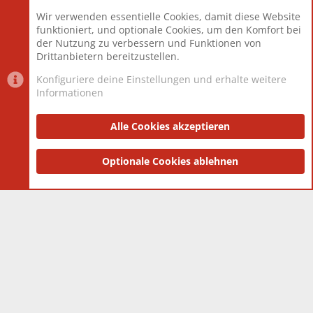
Beiträge
825.694
Wir verwenden essentielle Cookies, damit diese Website
Mitglieder
12.427
funktioniert, und optionale Cookies, um den Komfort bei
Neuestes Mitglied
Berlin
der Nutzung zu verbessern und Funktionen von
Drittanbietern bereitzustellen.
Konfiguriere deine Einstellungen und erhalte weitere
Informationen
Datenschutz-Einstellungen
PR Light
Deutsch [Du]
Nutzungsbedingungen
Alle Cookies akzeptieren
Datenschutzerklärung
Impressum
®
Community platform by XenForo
Optionale Cookies ablehnen
© 2010-2025 XenForo Ltd.
|
Style
and add-ons by ThemeHouse