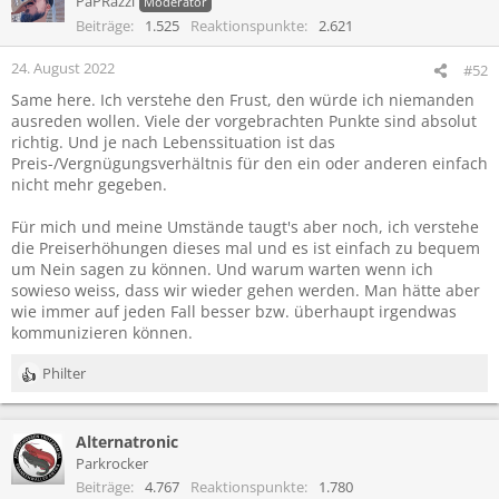
PaPRazzi
Moderator
i
Beiträge
1.525
Reaktionspunkte
2.621
o
n
24. August 2022
#52
e
Same here. Ich verstehe den Frust, den würde ich niemanden
n
:
ausreden wollen. Viele der vorgebrachten Punkte sind absolut
richtig. Und je nach Lebenssituation ist das
Preis-/Vergnügungsverhältnis für den ein oder anderen einfach
nicht mehr gegeben.
Für mich und meine Umstände taugt's aber noch, ich verstehe
die Preiserhöhungen dieses mal und es ist einfach zu bequem
um Nein sagen zu können. Und warum warten wenn ich
sowieso weiss, dass wir wieder gehen werden. Man hätte aber
wie immer auf jeden Fall besser bzw. überhaupt irgendwas
kommunizieren können.
Philter
R
e
a
Alternatronic
k
t
Parkrocker
i
Beiträge
4.767
Reaktionspunkte
1.780