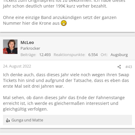
Tickets zum Originalpreis los zu bekommen. Ich habe dieses
Jahr schon deutlich unter 199€ kurz vorher bezahlt.
Ohne eine einzige Band anzukündigen setzt der ganzen
Nummer hier die Krone aus
McLeo
Parkrocker
Beiträge
12.493
Reaktionspunkte
6.554
Ort
Augsburg
24. August 2022
#43
Ich denke auch, dass dieses Jahr viele noch wegen ihren Swap
Tickets hin sind und aufgrund der Tatsache, dass es eben das
erste Mal seit drei Jahren war.
Mal sehen, ob dann dieses Jahr das Ende der Fahnenstange
erreicht ist, ich werde es gleichermaßen interessiert und
gleichgültig verfolgen.
Gunga
und
Matte
R
e
a