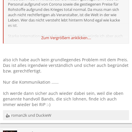
Personal aufgrund von Corona sowie die gestiegenen Preise für
Rohstoffe aufgrund des Krieges total normal. Da muss man sich
auch nicht rechtfertigen als Veranstalter, ist die Welt in der wie
Leben. Wer das nicht versteht lebt hinterm Mond egal wie kacke
es ist.
Starke Internationale und diverse erste Welle würde ich aber auch
Zum Vergrößern anklicken....
stark begrüßen!
also ich habe auch kein grundlegendes Problem mit dem Preis.
Das ist alles irgendwie verständlich und sicher auch begründet
bzw. gerechtfertigt.
Nur die Kommunikation ......
Ich werde dann sicher auch wieder dabei sein, weil die oben
genannte handvoll Bands, die sich lohnen, finde ich auch
immer wieder bei RiP :-)
roman2k
und
DuckieW
R
e
a