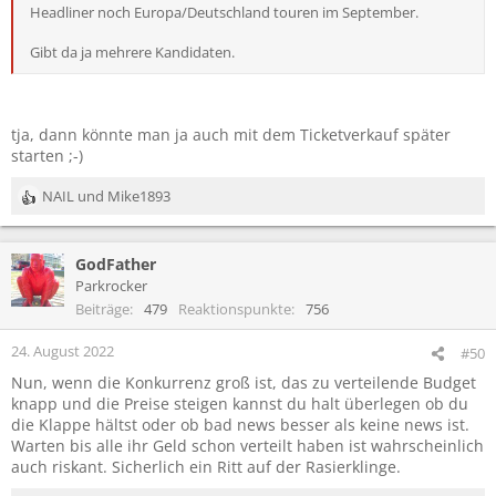
Headliner noch Europa/Deutschland touren im September.
Gibt da ja mehrere Kandidaten.
tja, dann könnte man ja auch mit dem Ticketverkauf später
starten ;-)
NAIL
und
Mike1893
R
e
a
GodFather
k
t
Parkrocker
i
Beiträge
479
Reaktionspunkte
756
o
n
24. August 2022
#50
e
Nun, wenn die Konkurrenz groß ist, das zu verteilende Budget
n
knapp und die Preise steigen kannst du halt überlegen ob du
:
die Klappe hältst oder ob bad news besser als keine news ist.
Warten bis alle ihr Geld schon verteilt haben ist wahrscheinlich
auch riskant. Sicherlich ein Ritt auf der Rasierklinge.