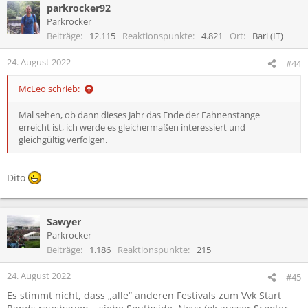
parkrocker92
k
t
Parkrocker
i
Beiträge
12.115
Reaktionspunkte
4.821
Ort
Bari (IT)
o
n
24. August 2022
#44
e
n
McLeo schrieb:
:
Mal sehen, ob dann dieses Jahr das Ende der Fahnenstange
erreicht ist, ich werde es gleichermaßen interessiert und
gleichgültig verfolgen.
Dito
Sawyer
Parkrocker
Beiträge
1.186
Reaktionspunkte
215
24. August 2022
#45
Es stimmt nicht, dass „alle“ anderen Festivals zum Vvk Start