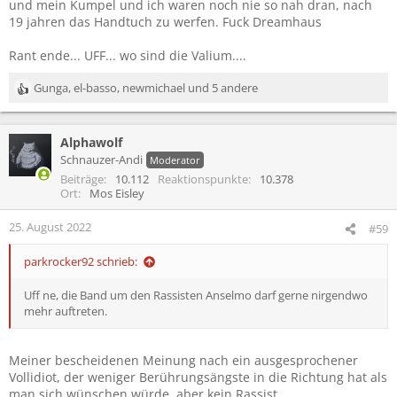
und mein Kumpel und ich waren noch nie so nah dran, nach
19 jahren das Handtuch zu werfen. Fuck Dreamhaus
Rant ende... UFF... wo sind die Valium....
Gunga
,
el-basso
,
newmichael
und 5 andere
R
e
a
Alphawolf
k
t
Schnauzer-Andi
Moderator
i
Beiträge
10.112
Reaktionspunkte
10.378
o
Ort
Mos Eisley
n
e
25. August 2022
#59
n
:
parkrocker92 schrieb:
Uff ne, die Band um den Rassisten Anselmo darf gerne nirgendwo
mehr auftreten.
Meiner bescheidenen Meinung nach ein ausgesprochener
Vollidiot, der weniger Berührungsängste in die Richtung hat als
man sich wünschen würde, aber kein Rassist.