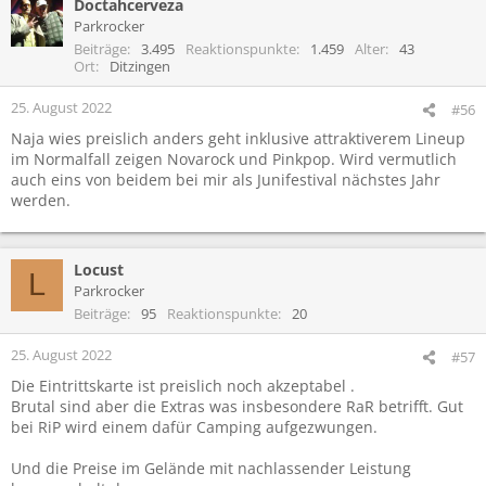
Doctahcerveza
k
t
Parkrocker
i
Beiträge
3.495
Reaktionspunkte
1.459
Alter
43
o
Ort
Ditzingen
n
e
25. August 2022
#56
n
Naja wies preislich anders geht inklusive attraktiverem Lineup
:
im Normalfall zeigen Novarock und Pinkpop. Wird vermutlich
auch eins von beidem bei mir als Junifestival nächstes Jahr
werden.
Locust
L
Parkrocker
Beiträge
95
Reaktionspunkte
20
25. August 2022
#57
Die Eintrittskarte ist preislich noch akzeptabel .
Brutal sind aber die Extras was insbesondere RaR betrifft. Gut
bei RiP wird einem dafür Camping aufgezwungen.
Und die Preise im Gelände mit nachlassender Leistung