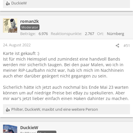
DuckieW
R
e
a
roman2k
k
t
Moderator
i
Beiträge
6.976
Reaktionspunkte
2.767
Ort
Nürnberg
o
n
24. August 2022
#51
e
Karte ist gekauft :)
n
:
Ist für mich Heimspiel und zumindest eine handvoll Bands
werden mir sicherlich taugen. Bei den paar Malen, wo ich in
meiner RiP-Laufbahn nicht war, hab ich mich im Nachhinein
auch eher darüber geärgert nicht gegangen zu sein.
Sicherlich hätte ich jetzt auch nochmal bis Ende Mai 23 warten
können um auf niedrige Preise bei eBay zu spekulieren. Aber
mir war's jetzt lieber einfach einen Haken dahinter zu machen.
Philter
,
DuckieW
,
maxibt
und eine weitere Person
R
e
a
DuckieW
k
t