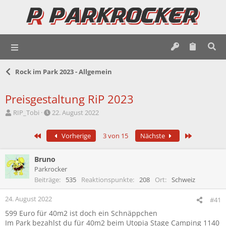
Rock im Park 2023 - Allgemein
Preisgestaltung RiP 2023
E
E
RIP_Tobi
22. August 2022
r
r
s
s
Erste
Letzte
Vorherige
3 von 15
Nächste
t
t
e
e
l
l
Bruno
l
l
Parkrocker
e
t
Beiträge
535
Reaktionspunkte
208
Ort
Schweiz
r
a
m
24. August 2022
#41
599 Euro für 40m2 ist doch ein Schnäppchen
Im Park bezahlst du für 40m2 beim Utopia Stage Camping 1140