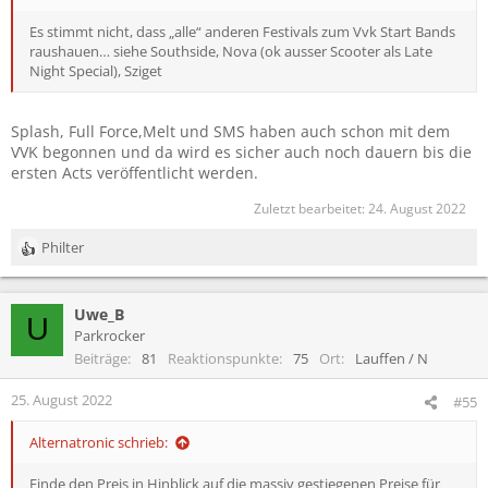
Es stimmt nicht, dass „alle“ anderen Festivals zum Vvk Start Bands
raushauen… siehe Southside, Nova (ok ausser Scooter als Late
Night Special), Sziget
Splash, Full Force,Melt und SMS haben auch schon mit dem
VVK begonnen und da wird es sicher auch noch dauern bis die
ersten Acts veröffentlicht werden.
Zuletzt bearbeitet:
24. August 2022
Philter
R
e
a
Uwe_B
k
U
t
Parkrocker
i
Beiträge
81
Reaktionspunkte
75
Ort
Lauffen / N
o
n
25. August 2022
#55
e
n
Alternatronic schrieb:
:
Finde den Preis in Hinblick auf die massiv gestiegenen Preise für