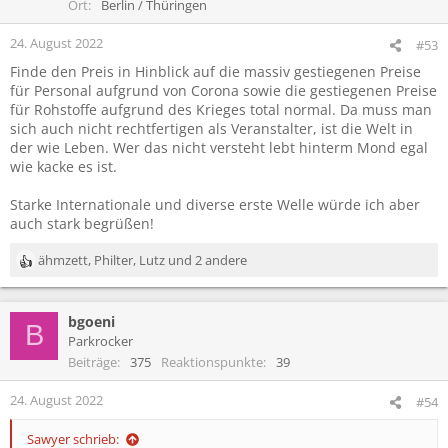
o
Ort
Berlin / Thüringen
n
e
24. August 2022
#53
n
Finde den Preis in Hinblick auf die massiv gestiegenen Preise
:
für Personal aufgrund von Corona sowie die gestiegenen Preise
für Rohstoffe aufgrund des Krieges total normal. Da muss man
sich auch nicht rechtfertigen als Veranstalter, ist die Welt in
der wie Leben. Wer das nicht versteht lebt hinterm Mond egal
wie kacke es ist.
Starke Internationale und diverse erste Welle würde ich aber
auch stark begrüßen!
ähmzett
,
Philter
,
Lutz
und 2 andere
R
e
a
bgoeni
k
B
t
Parkrocker
i
Beiträge
375
Reaktionspunkte
39
o
n
24. August 2022
#54
e
n
Sawyer schrieb:
: