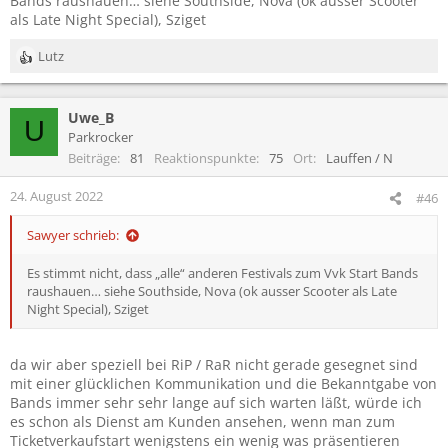
Bands raushauen… siehe Southside, Nova (ok ausser Scooter
als Late Night Special), Sziget
Lutz
R
e
a
Uwe_B
k
U
t
Parkrocker
i
Beiträge
81
Reaktionspunkte
75
Ort
Lauffen / N
o
n
24. August 2022
#46
e
n
Sawyer schrieb:
:
Es stimmt nicht, dass „alle“ anderen Festivals zum Vvk Start Bands
raushauen… siehe Southside, Nova (ok ausser Scooter als Late
Night Special), Sziget
da wir aber speziell bei RiP / RaR nicht gerade gesegnet sind
mit einer glücklichen Kommunikation und die Bekanntgabe von
Bands immer sehr sehr lange auf sich warten läßt, würde ich
es schon als Dienst am Kunden ansehen, wenn man zum
Ticketverkaufstart wenigstens ein wenig was präsentieren