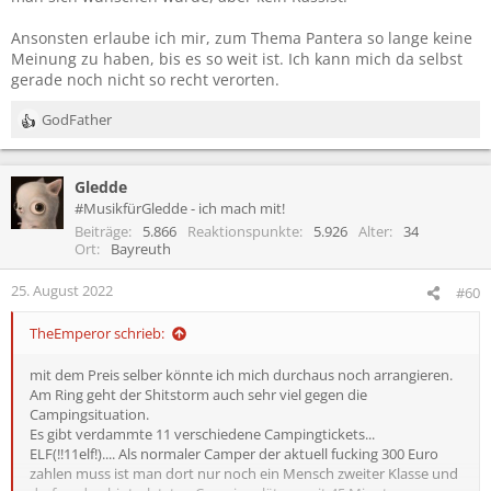
Ansonsten erlaube ich mir, zum Thema Pantera so lange keine
Meinung zu haben, bis es so weit ist. Ich kann mich da selbst
gerade noch nicht so recht verorten.
GodFather
R
e
a
Gledde
k
t
#MusikfürGledde - ich mach mit!
i
Beiträge
5.866
Reaktionspunkte
5.926
Alter
34
o
Ort
Bayreuth
n
e
25. August 2022
#60
n
:
TheEmperor schrieb:
mit dem Preis selber könnte ich mich durchaus noch arrangieren.
Am Ring geht der Shitstorm auch sehr viel gegen die
Campingsituation.
Es gibt verdammte 11 verschiedene Campingtickets...
ELF(!!11elf!).... Als normaler Camper der aktuell fucking 300 Euro
zahlen muss ist man dort nur noch ein Mensch zweiter Klasse und