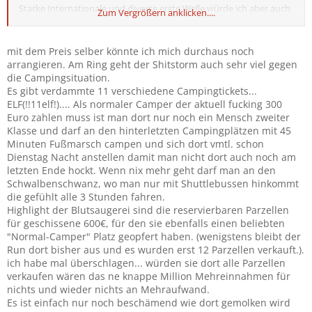
Starke Internationale und diverse erste Welle würde ich aber auch
Zum Vergrößern anklicken....
stark begrüßen!
mit dem Preis selber könnte ich mich durchaus noch
arrangieren. Am Ring geht der Shitstorm auch sehr viel gegen
die Campingsituation.
Es gibt verdammte 11 verschiedene Campingtickets...
ELF(!!11elf!).... Als normaler Camper der aktuell fucking 300
Euro zahlen muss ist man dort nur noch ein Mensch zweiter
Klasse und darf an den hinterletzten Campingplätzen mit 45
Minuten Fußmarsch campen und sich dort vmtl. schon
Dienstag Nacht anstellen damit man nicht dort auch noch am
letzten Ende hockt. Wenn nix mehr geht darf man an den
Schwalbenschwanz, wo man nur mit Shuttlebussen hinkommt
die gefühlt alle 3 Stunden fahren.
Highlight der Blutsaugerei sind die reservierbaren Parzellen
für geschissene 600€, für den sie ebenfalls einen beliebten
"Normal-Camper" Platz geopfert haben. (wenigstens bleibt der
Run dort bisher aus und es wurden erst 12 Parzellen verkauft.).
ich habe mal überschlagen... würden sie dort alle Parzellen
verkaufen wären das ne knappe Million Mehreinnahmen für
nichts und wieder nichts an Mehraufwand.
Es ist einfach nur noch beschämend wie dort gemolken wird