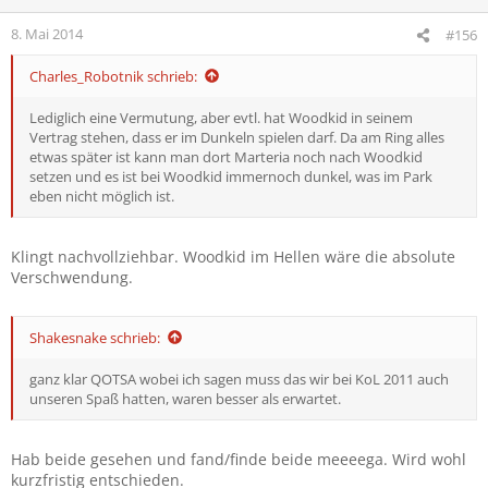
n
e
8. Mai 2014
#156
n
:
Charles_Robotnik schrieb:
Lediglich eine Vermutung, aber evtl. hat Woodkid in seinem
Vertrag stehen, dass er im Dunkeln spielen darf. Da am Ring alles
etwas später ist kann man dort Marteria noch nach Woodkid
setzen und es ist bei Woodkid immernoch dunkel, was im Park
eben nicht möglich ist.
Klingt nachvollziehbar. Woodkid im Hellen wäre die absolute
Verschwendung.
Shakesnake schrieb:
ganz klar QOTSA wobei ich sagen muss das wir bei KoL 2011 auch
unseren Spaß hatten, waren besser als erwartet.
Hab beide gesehen und fand/finde beide meeeega. Wird wohl
kurzfristig entschieden.