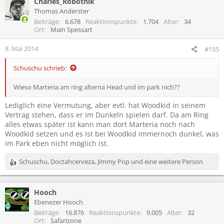
Charles_Robotnik
Thomas Anderster
Beiträge
6.678
Reaktionspunkte
1.704
Alter
34
Ort
Main Spessart
8. Mai 2014
#155
Schuschu schrieb:
Wieso Marteria am ring alterna Head und im park nich??
Lediglich eine Vermutung, aber evtl. hat Woodkid in seinem
Vertrag stehen, dass er im Dunkeln spielen darf. Da am Ring
alles etwas später ist kann man dort Marteria noch nach
Woodkid setzen und es ist bei Woodkid immernoch dunkel, was
im Park eben nicht möglich ist.
Schuschu
,
Doctahcerveza
,
Jimmy Pop
und eine weitere Person
R
e
a
Hooch
k
t
Ebenezer Hooch
i
Beiträge
16.876
Reaktionspunkte
9.005
Alter
32
o
Ort
Safarizone