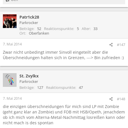
R
e
a
Patr1ck28
k
t
Parkrocker
i
Beiträge
52
Reaktionspunkte
5
Alter
33
o
Ort
Oberfanken
n
e
7. Mai 2014
#147
n
Zwar nicht unbedingt immer Sinvoll eingeteilt aber die
:
Überschneidungen halten sich in Grenzen, ---> Bin zufrieden :)
St. Zvylkx
Parkrocker
Beiträge
127
Reaktionspunkte
47
7. Mai 2014
#148
die einzigen überschneidungen für mich sind LP mit Zombie
(geht ganz klar an Zombie) und FOB mit HSB/Opeth, jenachdem
ob ich mich vom Alterna-Metal-Nachmittag losreißen kann oder
nicht mach is des spontan