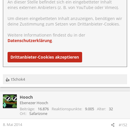
An dieser Stelle befindet sich ein eingebetteter Inhalt
eines externen Anbieters (z. B. von YouTube oder Vimeo).
Um diesen eingebetteten Inhalt anzuzeigen, benötigen wir
deine Zustimmung zum Setzen von Drittanbieter-Cookies.
Weitere Informationen findest du in der
Datenschutzerklärung
.
Drittanbieter-Cookies akzeptieren
t5chok4
R
e
a
Hooch
k
t
Ebenezer Hooch
i
Beiträge
16.876
Reaktionspunkte
9.005
Alter
32
o
Ort
Safarizone
n
e
8. Mai 2014
#152
n