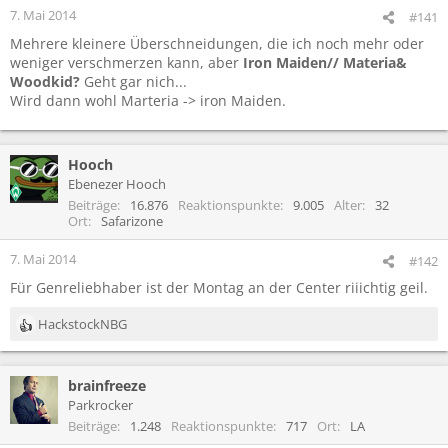
7. Mai 2014
#141
Mehrere kleinere Überschneidungen, die ich noch mehr oder
weniger verschmerzen kann, aber
Iron Maiden// Materia&
Woodkid?
Geht gar nich...
Wird dann wohl Marteria -> iron Maiden.
Hooch
Ebenezer Hooch
Beiträge
16.876
Reaktionspunkte
9.005
Alter
32
Ort
Safarizone
7. Mai 2014
#142
Für Genreliebhaber ist der Montag an der Center riiichtig geil.
HackstockNBG
R
e
a
brainfreeze
k
t
Parkrocker
i
Beiträge
1.248
Reaktionspunkte
717
Ort
LA
o