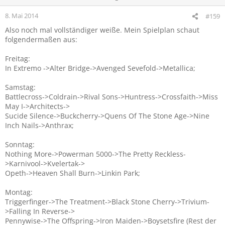
8. Mai 2014
#159
Also noch mal vollständiger weiße. Mein Spielplan schaut
folgendermaßen aus:
Freitag:
In Extremo ->Alter Bridge->Avenged Sevefold->Metallica;
Samstag:
Battlecross->Coldrain->Rival Sons->Huntress->Crossfaith->Miss
May I->Architects->
Sucide Silence->Buckcherry->Quens Of The Stone Age->Nine
Inch Nails->Anthrax;
Sonntag:
Nothing More->Powerman 5000->The Pretty Reckless-
>Karnivool->Kvelertak->
Opeth->Heaven Shall Burn->Linkin Park;
Montag:
Triggerfinger->The Treatment->Black Stone Cherry->Trivium-
>Falling In Reverse->
Pennywise->The Offspring->Iron Maiden->Boysetsfire (Rest der