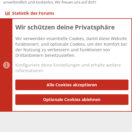
unverbindlich und kostenlos. Wir freuen uns auf dich!
Statistik des Forums
Wir schützen deine Privatsphäre
Themen
22.121
Beiträge
825.689
Wir verwenden essentielle Cookies, damit diese Website
Mitglieder
12.427
funktioniert, und optionale Cookies, um den Komfort bei
Neuestes Mitglied
Berlin
der Nutzung zu verbessern und Funktionen von
Drittanbietern bereitzustellen.
Konfiguriere deine Einstellungen und erhalte weitere
Informationen
Datenschutz-Einstellungen
PR Light
Deutsch [Du]
Nutzungsbedingungen
Alle Cookies akzeptieren
Datenschutzerklärung
Impressum
®
Community platform by XenForo
Optionale Cookies ablehnen
© 2010-2025 XenForo Ltd.
|
Style
and add-ons by ThemeHouse