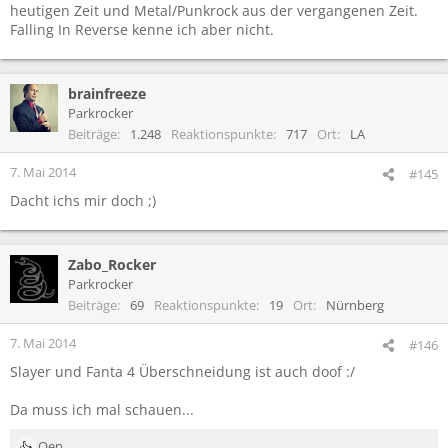
heutigen Zeit und Metal/Punkrock aus der vergangenen Zeit.
Falling In Reverse kenne ich aber nicht.
brainfreeze
Parkrocker
Beiträge
1.248
Reaktionspunkte
717
Ort
LA
7. Mai 2014
#145
Dacht ichs mir doch ;)
Zabo_Rocker
Parkrocker
Beiträge
69
Reaktionspunkte
19
Ort
Nürnberg
7. Mai 2014
#146
Slayer und Fanta 4 Überschneidung ist auch doof :/
Da muss ich mal schauen...
Oen