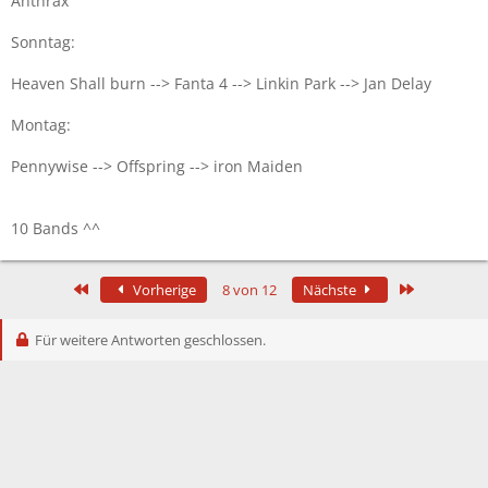
Anthrax
Sonntag:
Heaven Shall burn --> Fanta 4 --> Linkin Park --> Jan Delay
Montag:
Pennywise --> Offspring --> iron Maiden
10 Bands ^^
Erste
Letzte
Vorherige
8 von 12
Nächste
Für weitere Antworten geschlossen.