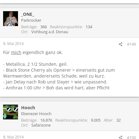
_ONE_
Parkrocker
Beiträge
366
Reaktionspunkte
134
Ort
Vohburg a.d. Donau
8. Mai 2014
#149
Für
mich
eigendlich ganz ok.
- Metallica, 2 1/2 Stunden, geil.
- Black Stone Cherry als Opnerer > einerseits gut zum
Warmwerden, andererseits Schade, weil zu kurz.
- Jan Delay nach Rob und Slayer > wie unpassend.
- Anthrax 1:00 Uhr > Boh das wird hart, aber Pflicht
Hooch
Ebenezer Hooch
Beiträge
16.876
Reaktionspunkte
9.005
Alter
32
Ort
Safarizone
8. Mai 2014
#150