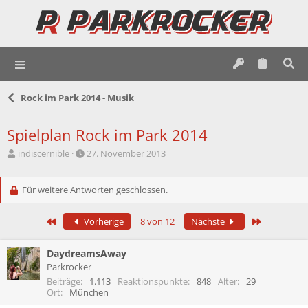
Rock im Park 2014 - Musik
Spielplan Rock im Park 2014
E
E
indiscernible
27. November 2013
r
r
s
s
t
Für weitere Antworten geschlossen.
t
e
e
l
l
Erste
Letzte
Vorherige
8 von 12
Nächste
l
l
e
t
r
a
DaydreamsAway
m
Parkrocker
Beiträge
1.113
Reaktionspunkte
848
Alter
29
Ort
München