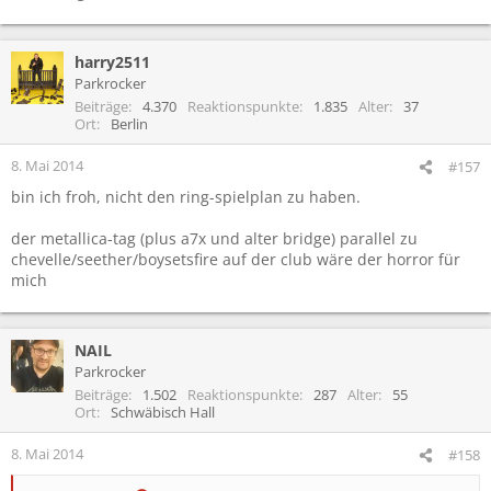
harry2511
Parkrocker
Beiträge
4.370
Reaktionspunkte
1.835
Alter
37
Ort
Berlin
8. Mai 2014
#157
bin ich froh, nicht den ring-spielplan zu haben.
der metallica-tag (plus a7x und alter bridge) parallel zu
chevelle/seether/boysetsfire auf der club wäre der horror für
mich
NAIL
Parkrocker
Beiträge
1.502
Reaktionspunkte
287
Alter
55
Ort
Schwäbisch Hall
8. Mai 2014
#158