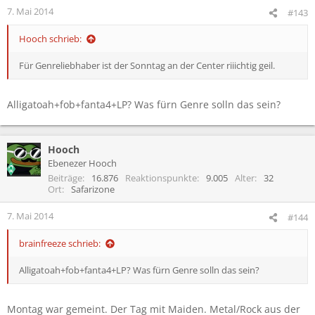
n
7. Mai 2014
#143
e
n
Hooch schrieb:
:
Für Genreliebhaber ist der Sonntag an der Center riiichtig geil.
Alligatoah+fob+fanta4+LP? Was fürn Genre solln das sein?
Hooch
Ebenezer Hooch
Beiträge
16.876
Reaktionspunkte
9.005
Alter
32
Ort
Safarizone
7. Mai 2014
#144
brainfreeze schrieb:
Alligatoah+fob+fanta4+LP? Was fürn Genre solln das sein?
Montag war gemeint. Der Tag mit Maiden. Metal/Rock aus der