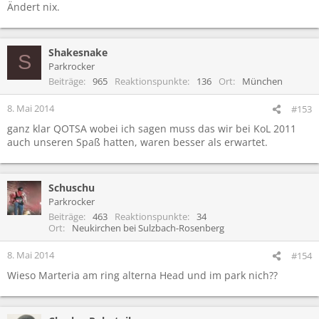
Ändert nix.
:
Shakesnake
S
Parkrocker
Beiträge
965
Reaktionspunkte
136
Ort
München
8. Mai 2014
#153
ganz klar QOTSA wobei ich sagen muss das wir bei KoL 2011
auch unseren Spaß hatten, waren besser als erwartet.
Schuschu
Parkrocker
Beiträge
463
Reaktionspunkte
34
Ort
Neukirchen bei Sulzbach-Rosenberg
8. Mai 2014
#154
Wieso Marteria am ring alterna Head und im park nich??