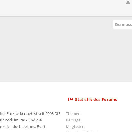
t
e
e
r
s
r
p
t
Du musst
e
r
r
t
Statistik des Forums
nd Parkrocker.net ist seit 2003 DIE
Themen
ür Rock im Park und die
Beiträge
e dich doch bei uns. Es ist
Mitglieder