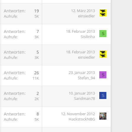
G
Antworten
19
12. März 2013
einsiedler
Aufrufe
5K
G
Antworten
7
18. Februar 2013
S
Sisilinha
Aufrufe
3K
G
Antworten
5
18. Februar 2013
einsiedler
Aufrufe
3K
G
Antworten
26
23. Januar 2013
S
Stefan_94
Aufrufe
11K
G
Antworten
2
10. Januar 2013
S
Sandman78
Aufrufe
2K
G
Antworten
8
12. November 2012
HackstockNBG
Aufrufe
5K