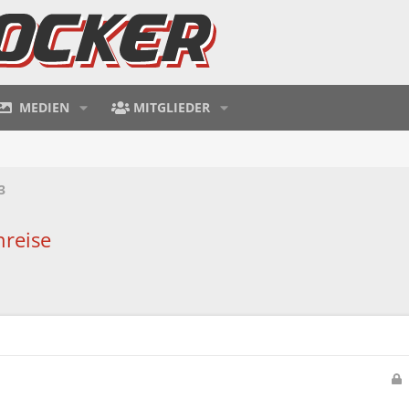
MEDIEN
MITGLIEDER
3
nreise
e