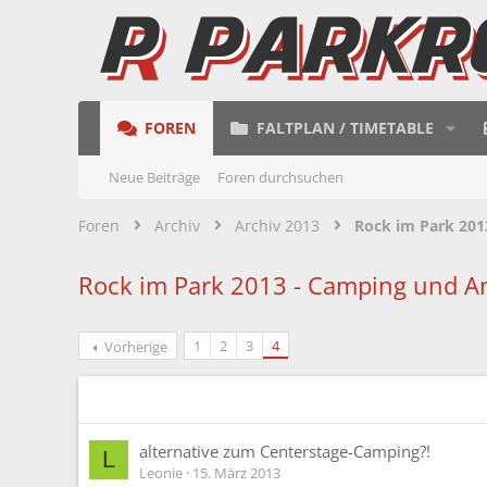
FOREN
FALTPLAN / TIMETABLE
Neue Beiträge
Foren durchsuchen
Foren
Archiv
Archiv 2013
Rock im Park 201
Rock im Park 2013 - Camping und A
1
2
3
4
Vorherige
alternative zum Centerstage-Camping?!
L
Leonie
15. März 2013