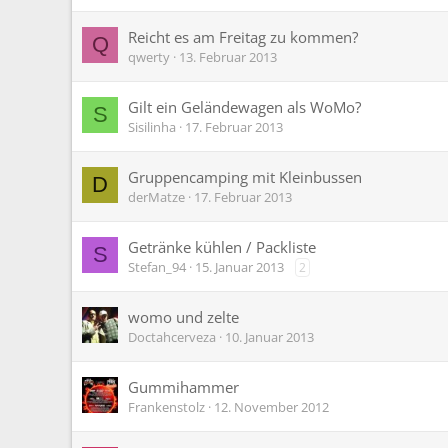
Reicht es am Freitag zu kommen?
Q
qwerty
13. Februar 2013
Gilt ein Geländewagen als WoMo?
S
Sisilinha
17. Februar 2013
Gruppencamping mit Kleinbussen
D
derMatze
17. Februar 2013
Getränke kühlen / Packliste
S
Stefan_94
15. Januar 2013
2
womo und zelte
Doctahcerveza
10. Januar 2013
Gummihammer
Frankenstolz
12. November 2012