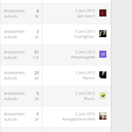
G
Antworten
8
3. Juni 2013
L
last resort
Aufrufe
5K
G
Antworten
3
3. Juni 2013
-FooFighter-
Aufrufe
2K
G
Antworten
31
3. Juni 2013
W
WhiteAngel89
Aufrufe
11K
G
Antworten
20
3. Juni 2013
79anne
Aufrufe
6K
G
Antworten
5
2. Juni 2013
Bruno
Aufrufe
2K
G
Antworten
0
2. Juni 2013
AvengedSevenfold
Aufrufe
2K