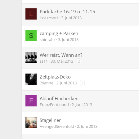
Parkfläche 16-19 o. 11-15
L
last resort
3. Juni 2013
camping + Parken
S
shinrahr
3. Juni 2013
Wer reist, Wann an?
ss11
30. Mai 2013
2
Zeltplatz-Deko
79anne
2. Juni 2013
2
Ablauf Einchecken
F
FranzFerdinand
2. Juni 2013
Stageliner
AvengedSevenfold
2. Juni 2013