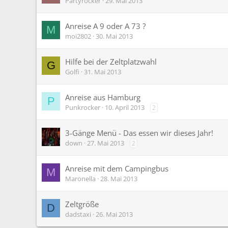
Partyrocker
29. Mai 2013
Anreise A 9 oder A 73 ?
M
moi2802
30. Mai 2013
Hilfe bei der Zeltplatzwahl
G
Golfi
31. Mai 2013
Anreise aus Hamburg
P
Punkrocker
10. April 2013
2
3-Gänge Menü - Das essen wir dieses Jahr!
down
27. Mai 2013
2
Anreise mit dem Campingbus
M
Maronella
28. Mai 2013
Zeltgröße
D
dadstaxi
26. Mai 2013