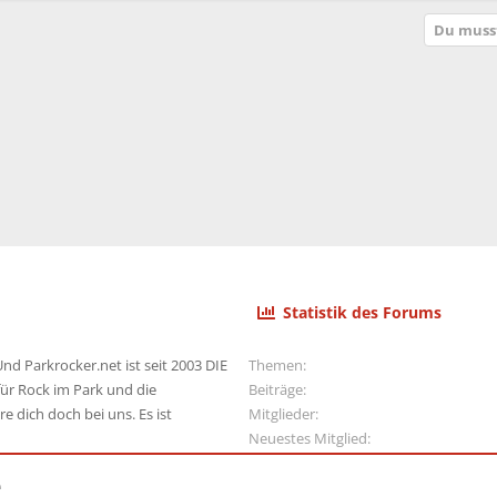
p
t
Du musst
e
r
r
t
Statistik des Forums
nd Parkrocker.net ist seit 2003 DIE
Themen
ür Rock im Park und die
Beiträge
e dich doch bei uns. Es ist
Mitglieder
Neuestes Mitglied
e