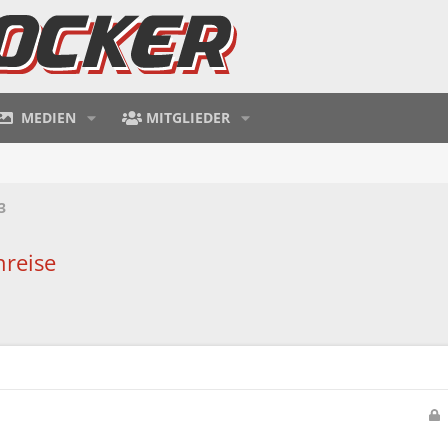
MEDIEN
MITGLIEDER
3
nreise
e