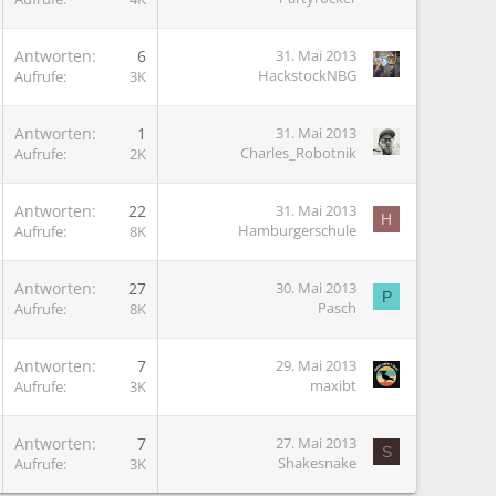
G
Antworten
6
31. Mai 2013
HackstockNBG
Aufrufe
3K
G
Antworten
1
31. Mai 2013
Charles_Robotnik
Aufrufe
2K
G
Antworten
22
31. Mai 2013
H
Hamburgerschule
Aufrufe
8K
G
Antworten
27
30. Mai 2013
P
Pasch
Aufrufe
8K
G
Antworten
7
29. Mai 2013
maxibt
Aufrufe
3K
G
Antworten
7
27. Mai 2013
S
Shakesnake
Aufrufe
3K