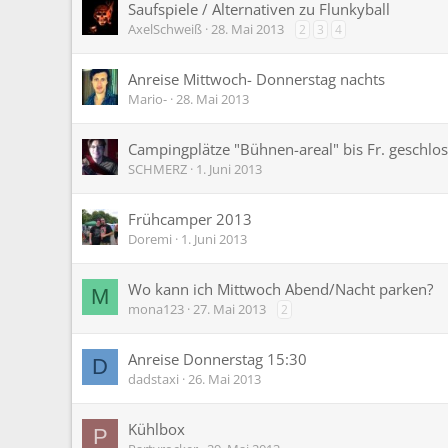
Saufspiele / Alternativen zu Flunkyball
AxelSchweiß
28. Mai 2013
2
3
4
Anreise Mittwoch- Donnerstag nachts
Mario-
28. Mai 2013
Campingplätze "Bühnen-areal" bis Fr. geschlo
SCHMERZ
1. Juni 2013
Frühcamper 2013
Doremi
1. Juni 2013
Wo kann ich Mittwoch Abend/Nacht parken?
M
mona123
27. Mai 2013
2
Anreise Donnerstag 15:30
D
dadstaxi
26. Mai 2013
Kühlbox
P