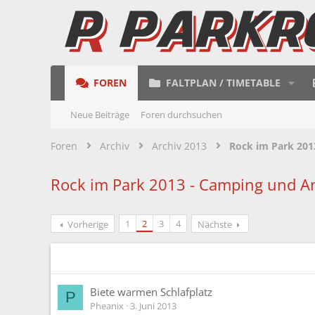
FOREN
FALTPLAN / TIMETABLE
Neue Beiträge
Foren durchsuchen
Foren
Archiv
Archiv 2013
Rock im Park 201
Rock im Park 2013 - Camping und A
1
2
3
4
Vorherige
Nächste
Biete warmen Schlafplatz
P
Pheanix
3. Juni 2013