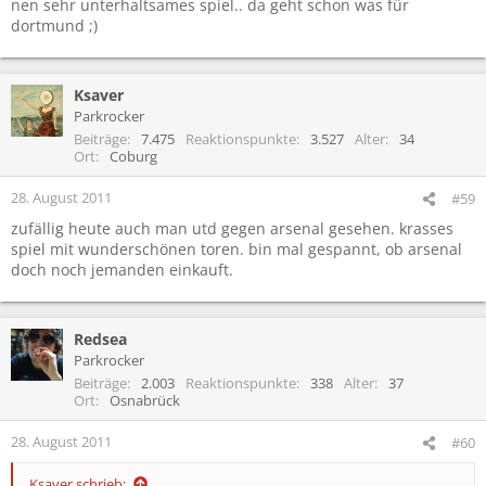
nen sehr unterhaltsames spiel.. da geht schon was für
dortmund ;)
Ksaver
Parkrocker
Beiträge
7.475
Reaktionspunkte
3.527
Alter
34
Ort
Coburg
28. August 2011
#59
zufällig heute auch man utd gegen arsenal gesehen. krasses
spiel mit wunderschönen toren. bin mal gespannt, ob arsenal
doch noch jemanden einkauft.
Redsea
Parkrocker
Beiträge
2.003
Reaktionspunkte
338
Alter
37
Ort
Osnabrück
28. August 2011
#60
Ksaver schrieb: