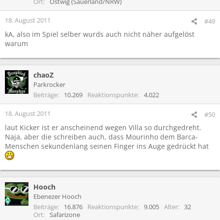
Ort
Ostwig (Sauerland/NRW)
18. August 2011
#49
kA, also im Spiel selber wurds auch nicht näher aufgelöst
warum
chaoZ
Parkrocker
Beiträge
10.269
Reaktionspunkte
4.022
18. August 2011
#50
laut Kicker ist er anscheinend wegen Villa so durchgedreht.
Naja, aber die schreiben auch, dass Mourinho dem Barca-
Menschen sekundenlang seinen Finger ins Auge gedrückt hat
Hooch
Ebenezer Hooch
Beiträge
16.876
Reaktionspunkte
9.005
Alter
32
Ort
Safarizone