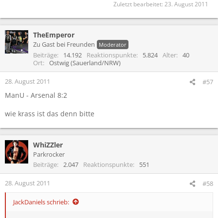
Zuletzt bearbeitet:
23. August 2011
TheEmperor
Zu Gast bei Freunden
Moderator
Beiträge
14.192
Reaktionspunkte
5.824
Alter
40
Ort
Ostwig (Sauerland/NRW)
28. August 2011
#57
ManU - Arsenal 8:2
wie krass ist das denn bitte
WhiZZler
Parkrocker
Beiträge
2.047
Reaktionspunkte
551
28. August 2011
#58
JackDaniels schrieb: