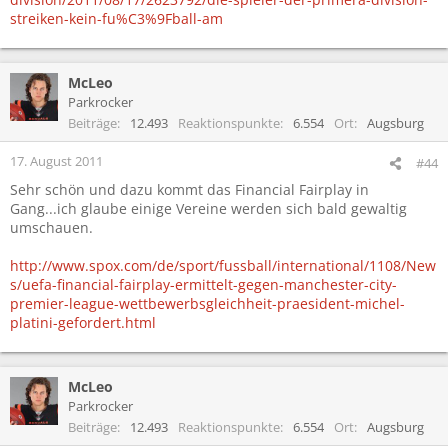
streiken-kein-fu%C3%9Fball-am
McLeo
Parkrocker
Beiträge
12.493
Reaktionspunkte
6.554
Ort
Augsburg
17. August 2011
#44
Sehr schön und dazu kommt das Financial Fairplay in
Gang...ich glaube einige Vereine werden sich bald gewaltig
umschauen.
http://www.spox.com/de/sport/fussball/international/1108/New
s/uefa-financial-fairplay-ermittelt-gegen-manchester-city-
premier-league-wettbewerbsgleichheit-praesident-michel-
platini-gefordert.html
McLeo
Parkrocker
Beiträge
12.493
Reaktionspunkte
6.554
Ort
Augsburg