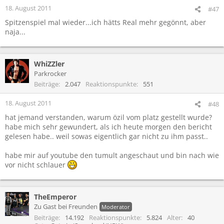
e
18. August 2011
#47
n
Spitzenspiel mal wieder...ich hätts Real mehr gegönnt, aber
:
naja...
WhiZZler
Parkrocker
Beiträge
2.047
Reaktionspunkte
551
18. August 2011
#48
hat jemand verstanden, warum özil vom platz gestellt wurde?
habe mich sehr gewundert, als ich heute morgen den bericht
gelesen habe.. weil sowas eigentlich gar nicht zu ihm passt..
habe mir auf youtube den tumult angeschaut und bin nach wie
vor nicht schlauer
TheEmperor
Zu Gast bei Freunden
Moderator
Beiträge
14.192
Reaktionspunkte
5.824
Alter
40