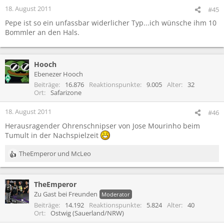
18. August 2011
#45
Pepe ist so ein unfassbar widerlicher Typ...ich wünsche ihm 10
Bommler an den Hals.
Hooch
Ebenezer Hooch
Beiträge
16.876
Reaktionspunkte
9.005
Alter
32
Ort
Safarizone
18. August 2011
#46
Herausragender Ohrenschnipser von Jose Mourinho beim
Tumult in der Nachspielzeit
TheEmperor
und
McLeo
R
e
a
TheEmperor
k
t
Zu Gast bei Freunden
Moderator
i
Beiträge
14.192
Reaktionspunkte
5.824
Alter
40
o
Ort
Ostwig (Sauerland/NRW)
n