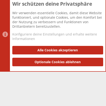
Wir schützen deine Privatsphäre
Themen
22.121
Beiträge
825.694
Wir verwenden essentielle Cookies, damit diese Website
Mitglieder
12.427
funktioniert, und optionale Cookies, um den Komfort bei
Neuestes Mitglied
Berlin
der Nutzung zu verbessern und Funktionen von
Drittanbietern bereitzustellen.
Konfiguriere deine Einstellungen und erhalte weitere
Informationen
Datenschutz-Einstellungen
PR Light
Deutsch [Du]
Nutzungsbedingungen
Alle Cookies akzeptieren
Datenschutzerklärung
Impressum
®
Community platform by XenForo
Optionale Cookies ablehnen
© 2010-2025 XenForo Ltd.
|
Style
and add-ons by ThemeHouse