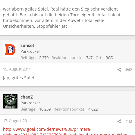
war abern geiles Spiel, Real hätte den Sieg sehr verdient
gehabt. Barca bis auf die beiden Tore eigentlich fast nichts
hinbekommen..vor allem in der Abwehr total viele
Unsicherheiten, Stoppfehler etc.
sunset
Parkrocker
Beiträge
2.370
Reaktionspunkte
747
Ort
BGD
15. August 2011
#42
Jap, gutes Spiel.
chaoZ
Parkrocker
Beiträge
10.269
Reaktionspunkte
4.022
17. August 2011
#43
http://www.goal.com/de/news/839/primera-
division/2011/08/17/2623792/die-spieler-der-primera-division-