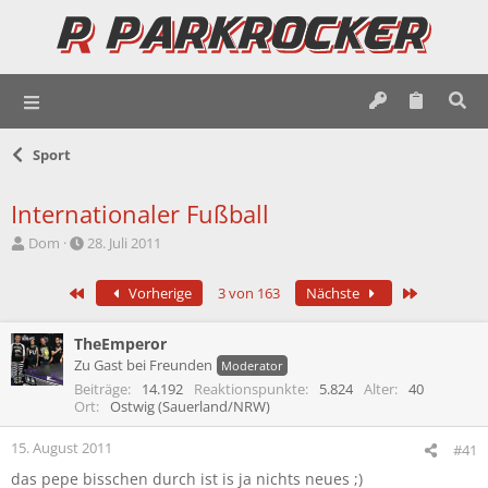
Sport
Internationaler Fußball
E
E
Dom
28. Juli 2011
r
r
s
s
Erste
Letzte
Vorherige
3 von 163
Nächste
t
t
e
e
l
l
TheEmperor
l
l
Zu Gast bei Freunden
Moderator
e
t
Beiträge
14.192
Reaktionspunkte
5.824
Alter
40
r
a
Ort
Ostwig (Sauerland/NRW)
m
15. August 2011
#41
das pepe bisschen durch ist is ja nichts neues ;)