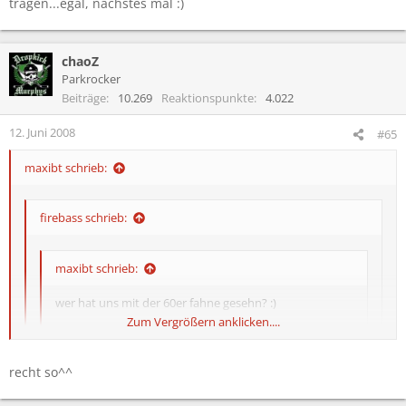
tragen...egal, nächstes mal :)
chaoZ
Parkrocker
Beiträge
10.269
Reaktionspunkte
4.022
12. Juni 2008
#65
maxibt schrieb:
firebass schrieb:
maxibt schrieb:
wer hat uns mit der 60er fahne gesehn? :)
Zum Vergrößern anklicken....
war die eigentlich mal auf der leinwand?
Zum Vergrößern anklicken....
recht so^^
Zum Vergrößern anklicken....
nein war se nicht...leider. ich hab immer brav gekuckt, als ihr
se hochgehalten habt. da kamen immer nur die clubfahnen...