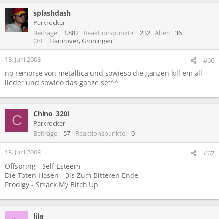
splashdash
Parkrocker
Beiträge
1.882
Reaktionspunkte
232
Alter
36
Ort
Hannover, Groningen
13. Juni 2008
#66
no remorse von metallica und sowieso die ganzen kill em all
lieder und sowieo das ganze set^^
Chino_320i
C
Parkrocker
Beiträge
57
Reaktionspunkte
0
13. Juni 2008
#67
Offspring - Self Esteem
Die Toten Hosen - Bis Zum Bitteren Ende
Prodigy - Smack My Bitch Up
lila