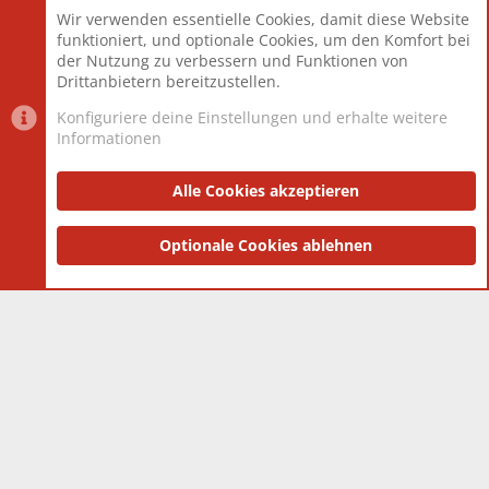
Beiträge
825.690
Wir verwenden essentielle Cookies, damit diese Website
Mitglieder
12.427
funktioniert, und optionale Cookies, um den Komfort bei
Neuestes Mitglied
Berlin
der Nutzung zu verbessern und Funktionen von
Drittanbietern bereitzustellen.
Konfiguriere deine Einstellungen und erhalte weitere
Informationen
Datenschutz-Einstellungen
PR Light
Deutsch [Du]
Nutzungsbedingungen
Alle Cookies akzeptieren
Datenschutzerklärung
Impressum
®
Community platform by XenForo
Optionale Cookies ablehnen
© 2010-2025 XenForo Ltd.
|
Style
and add-ons by ThemeHouse