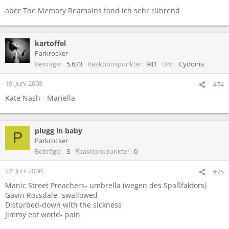
aber The Memory Reamains fand ich sehr rührend
kartoffel
Parkrocker
Beiträge
5.673
Reaktionspunkte
941
Ort
Cydonia
19. Juni 2008
#74
Kate Nash - Mariella
plugg in baby
P
Parkrocker
Beiträge
3
Reaktionspunkte
0
22. Juni 2008
#75
Manic Street Preachers- umbrella (wegen des Spaßfaktors)
Gavin Rossdale- swallowed
Disturbed-down with the sickness
Jimmy eat world- pain