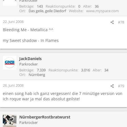
Parkrocker
Beiträge
143
Reaktionspunkte
0
Alter
36
Ort
Das geile, geile Diedorf
Website
www.myspace.com
22. Juni 2008
#78
Bleeding Me - Metallica ^^
my Sweet shadow - In Flames
JackDaniels
Parkrocker
Beiträge
7.339
Reaktionspunkte
3.016
Alter
34
Ort
Nürnberg
26. Juni 2008
#79
einen song hab ich ganz vergessen! die 7 minütige version von
ich roque war ja mal das absolut geilste!
NürnbergerRostbratwurst
Parkrocker