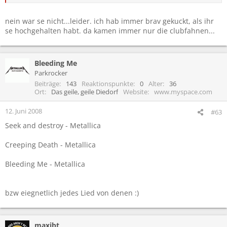
war die eigentlich mal auf der leinwand?
nein war se nicht...leider. ich hab immer brav gekuckt, als ihr
se hochgehalten habt. da kamen immer nur die clubfahnen...
Bleeding Me
Parkrocker
Beiträge
143
Reaktionspunkte
0
Alter
36
Ort
Das geile, geile Diedorf
Website
www.myspace.com
12. Juni 2008
#63
Seek and destroy - Metallica
Creeping Death - Metallica
Bleeding Me - Metallica
bzw eiegnetlich jedes Lied von denen :)
maxibt