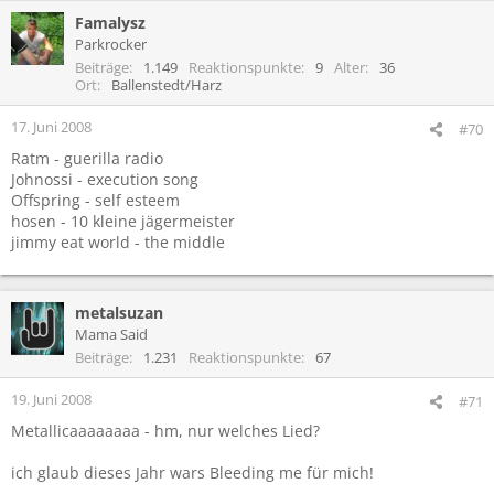
Famalysz
Parkrocker
Beiträge
1.149
Reaktionspunkte
9
Alter
36
Ort
Ballenstedt/Harz
17. Juni 2008
#70
Ratm - guerilla radio
Johnossi - execution song
Offspring - self esteem
hosen - 10 kleine jägermeister
jimmy eat world - the middle
metalsuzan
Mama Said
Beiträge
1.231
Reaktionspunkte
67
19. Juni 2008
#71
Metallicaaaaaaaa - hm, nur welches Lied?
ich glaub dieses Jahr wars Bleeding me für mich!