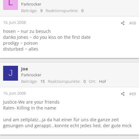
L
Parkrocker
Beiträge
9
Reaktionspunkte
0
16. Juni 2008
#68
hosen ~ nur zu besuch
danko jones ~ do you kiss on the first date
prodigy ~ poison
disturbed ~ alles
Joe
J
Parkrocker
Beiträge
15
Reaktionspunkte
0
Ort
Hof
16. Juni 2008
#69
Justice-We are your friends
Ratm- Killing in the name
und am zeltplatz...ja da hat einer für uns die ganze zeit
gesungen und gerappt...konnte echt jedes lied, der gute mick