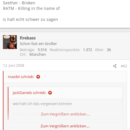
Seether - Broken
RATM - Killing in the name of
is halt echt schwer zu sagen
firebass
Schon fast ein Großer
Beiträge
5.516
Reaktionspunkte
1.372
Alter
36
Ort
München
12. Juni 2008
#62
maxibt schrieb:
JackDaniels schrieb:
wie hätt ich das vergessen können
Bayern von den Hosen!
Zum Vergrößern anklicken....
Zum Vergrößern anklicken....
wer hat uns mit der 60er fahne gesehn? :)