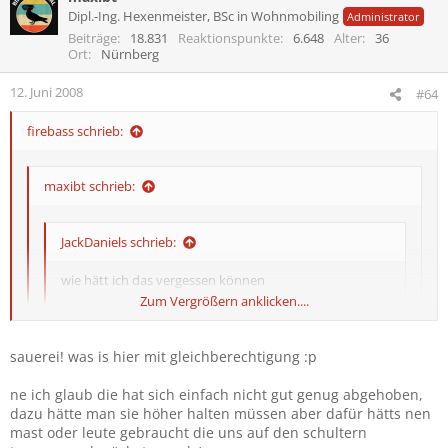
Dipl.-Ing. Hexenmeister, BSc in Wohnmobiling
Administrator
Beiträge
18.831
Reaktionspunkte
6.648
Alter
36
Ort
Nürnberg
12. Juni 2008
#64
firebass schrieb:
maxibt schrieb:
JackDaniels schrieb:
wie hätt ich das vergessen können
Zum Vergrößern anklicken....
Bayern von den Hosen!
Zum Vergrößern anklicken....
sauerei! was is hier mit gleichberechtigung :p
Zum Vergrößern anklicken....
wer hat uns mit der 60er fahne gesehn? :)
ne ich glaub die hat sich einfach nicht gut genug abgehoben,
war die eigentlich mal auf der leinwand?
nein war se nicht...leider. ich hab immer brav gekuckt, als ihr se
dazu hätte man sie höher halten müssen aber dafür hätts nen
hochgehalten habt. da kamen immer nur die clubfahnen...
mast oder leute gebraucht die uns auf den schultern