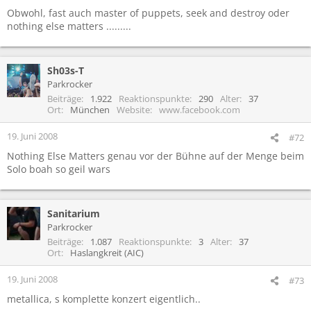
Obwohl, fast auch master of puppets, seek and destroy oder
nothing else matters .........
Sh03s-T
Parkrocker
Beiträge
1.922
Reaktionspunkte
290
Alter
37
Ort
München
Website
www.facebook.com
19. Juni 2008
#72
Nothing Else Matters genau vor der Bühne auf der Menge beim
Solo boah so geil wars
Sanitarium
Parkrocker
Beiträge
1.087
Reaktionspunkte
3
Alter
37
Ort
Haslangkreit (AIC)
19. Juni 2008
#73
metallica, s komplette konzert eigentlich..