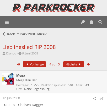
Rock im Park 2008 - Musik
Lieblingslied RiP 2008
E
E
Django
9. Juni 2008
r
r
s
s
Erste
Letzte
Vorherige
4 von 5
Nächste
t
t
e
e
l
l
Mega
l
l
Mega Blau Bär
e
t
Beiträge
1.755
Reaktionspunkte
504
Alter
43
r
a
Ort
Nähe Regensburg
m
12. Juni 2008
#61
Fratellis - Chelsea Dagger