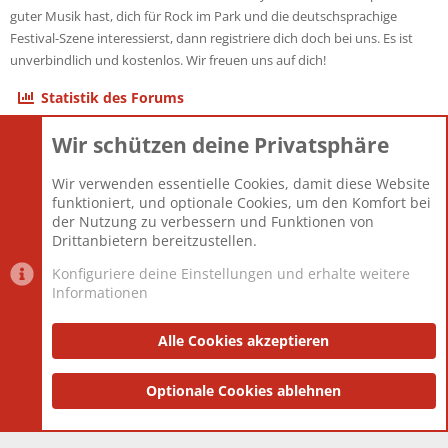
guter Musik hast, dich für Rock im Park und die deutschsprachige
Festival-Szene interessierst, dann registriere dich doch bei uns. Es ist
unverbindlich und kostenlos. Wir freuen uns auf dich!
Statistik des Forums
Wir schützen deine Privatsphäre
Themen
22.121
Beiträge
825.694
Wir verwenden essentielle Cookies, damit diese Website
Mitglieder
12.427
funktioniert, und optionale Cookies, um den Komfort bei
Neuestes Mitglied
Berlin
der Nutzung zu verbessern und Funktionen von
Drittanbietern bereitzustellen.
Konfiguriere deine Einstellungen und erhalte weitere
Informationen
Datenschutz-Einstellungen
PR Light
Deutsch [Du]
Nutzungsbedingungen
Alle Cookies akzeptieren
Datenschutzerklärung
Impressum
®
Community platform by XenForo
Optionale Cookies ablehnen
© 2010-2025 XenForo Ltd.
|
Style
and add-ons by ThemeHouse