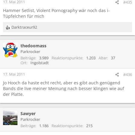
17. Mai 2011
#435
Hammer Setlist, Violent Pornography wär noch das i-
Tüpfelchen für mich
Darktraceur92
R
e
a
thedoomass
k
t
Parkrocker
i
Beiträge
3.989
Reaktionspunkte
1.203
Alter
37
o
Ort
Ingolstadt
n
e
17. Mai 2011
#436
n
Jo Hooch da haste echt recht, aber es gibt auch genügend
:
Bands die live meiner Meinung nach besser klingen wie auf
der Platte.
Sawyer
Parkrocker
Beiträge
1.186
Reaktionspunkte
215