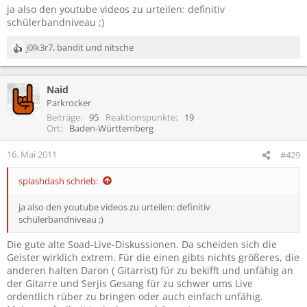
ja also den youtube videos zu urteilen: definitiv
schülerbandniveau ;)
j0lk3r7
,
bandit
und
nitsche
R
e
a
Naid
k
t
Parkrocker
i
Beiträge
95
Reaktionspunkte
19
o
Ort
Baden-Württemberg
n
e
16. Mai 2011
#429
n
:
splashdash schrieb:
ja also den youtube videos zu urteilen: definitiv
schülerbandniveau ;)
Die gute alte Soad-Live-Diskussionen. Da scheiden sich die
Geister wirklich extrem. Für die einen gibts nichts größeres, die
anderen halten Daron ( Gitarrist) für zu bekifft und unfähig an
der Gitarre und Serjis Gesang für zu schwer ums Live
ordentlich rüber zu bringen oder auch einfach unfähig.