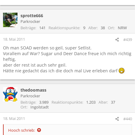
sprotte666
Parkrocker
Beiträge
141
Reaktionspunkte
9
Alter
38
Ort
NRW
18. Mai 2011
#439
Oh man SOAD werden so geil, super Setlist.
Vorallem auf War? Sugar und Deer Dance freue ich mich richtig
heftig,
aber der rest ist auch sehr geil.
Hätte nie gedacht das ich die doch mal Live erleben darf
thedoomass
Parkrocker
Beiträge
3.989
Reaktionspunkte
1.203
Alter
37
Ort
Ingolstadt
18. Mai 2011
#440
Hooch schrieb: