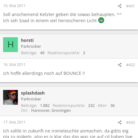
16. Mai 2011
#431
Soll anscheinend Ketzter geben die sowas behaupten. ^^
Ich seh Soad in einem viel heroischeren Licht
horsti
H
Parkrocker
Beiträge
49
Reaktionspunkte
3
16. Mai 2011
#432
ich hoffe allerdings noch auf BOUNCE !!
splashdash
Parkrocker
Beiträge
1.882
Reaktionspunkte
232
Alter
36
Ort
Hannover, Groningen
17. Mai 2011
#433
ich sollte in zukunft ne ironieleuchte anmachen. da gibts eig
nix zu mäkeln. also es is klar das das was sie auf cd haben live