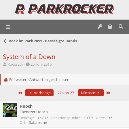
Rock im Park 2011 - Bestätigte Bands
System of a Down
E
E
Rocksack
20. Juni 2010
r
r
s
s
t
Für weitere Antworten geschlossen.
t
e
e
l
l
Erste
Letzte
Vorherige
22 von 27
Nächste
l
l
e
t
r
a
Hooch
m
Ebenezer Hooch
Beiträge
16.876
Reaktionspunkte
9.005
Alter
32
Ort
Safarizone