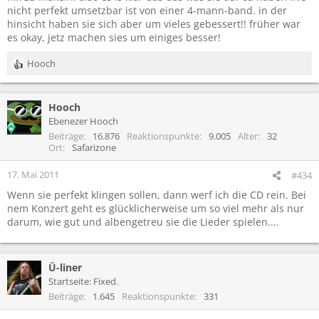
nicht perfekt umsetzbar ist von einer 4-mann-band. in der
hinsicht haben sie sich aber um vieles gebessert!! früher war
es okay, jetz machen sies um einiges besser!
Hooch
R
e
a
Hooch
k
t
Ebenezer Hooch
i
Beiträge
16.876
Reaktionspunkte
9.005
Alter
32
o
Ort
Safarizone
n
e
17. Mai 2011
#434
n
Wenn sie perfekt klingen sollen, dann werf ich die CD rein. Bei
:
nem Konzert geht es glücklicherweise um so viel mehr als nur
darum, wie gut und albengetreu sie die Lieder spielen....
Ü-liner
Startseite: Fixed.
Beiträge
1.645
Reaktionspunkte
331