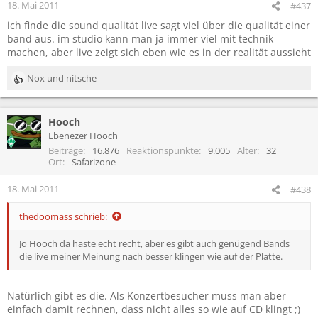
18. Mai 2011
#437
ich finde die sound qualität live sagt viel über die qualität einer
band aus. im studio kann man ja immer viel mit technik
machen, aber live zeigt sich eben wie es in der realität aussieht
Nox
und
nitsche
R
e
a
Hooch
k
t
Ebenezer Hooch
i
Beiträge
16.876
Reaktionspunkte
9.005
Alter
32
o
Ort
Safarizone
n
e
18. Mai 2011
#438
n
:
thedoomass schrieb:
Jo Hooch da haste echt recht, aber es gibt auch genügend Bands
die live meiner Meinung nach besser klingen wie auf der Platte.
Natürlich gibt es die. Als Konzertbesucher muss man aber
einfach damit rechnen, dass nicht alles so wie auf CD klingt ;)