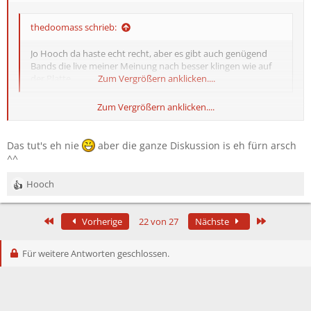
thedoomass schrieb:
Jo Hooch da haste echt recht, aber es gibt auch genügend
Bands die live meiner Meinung nach besser klingen wie auf
der Platte.
Zum Vergrößern anklicken....
Zum Vergrößern anklicken....
Natürlich gibt es die. Als Konzertbesucher muss man aber einfach
damit rechnen, dass nicht alles so wie auf CD klingt ;)
Das tut's eh nie
aber die ganze Diskussion is eh fürn arsch
^^
Hooch
R
e
a
Erste
Letzte
Vorherige
22 von 27
Nächste
k
t
i
Für weitere Antworten geschlossen.
o
n
e
n