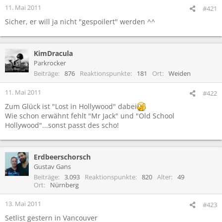
11. Mai 2011
#421
Sicher, er will ja nicht "gespoilert" werden ^^
KimDracula
Parkrocker
Beiträge
876
Reaktionspunkte
181
Ort
Weiden
11. Mai 2011
#422
Zum Glück ist "Lost in Hollywood" dabei
Wie schon erwähnt fehlt "Mr Jack" und "Old School
Hollywood"...sonst passt des scho!
Erdbeerschorsch
Gustav Gans
Beiträge
3.093
Reaktionspunkte
820
Alter
49
Ort
Nürnberg
13. Mai 2011
#423
Setlist gestern in Vancouver