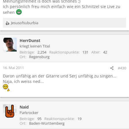
Meinungsfreiheit is doch was schönes ;)
Ich persönlich freu mich einfach wie ein Schnitzel sie Live zu
sehen
Jesusofsuburbia
R
e
a
HerrDunst
k
t
kriegt keinen Titel
i
Beiträge
2.254
Reaktionspunkte
131
Alter
42
o
Ort
Regensburg
n
e
16. Mai 2011
#430
n
Daron unfähig an der Gitarre und Serj unfähig zu singen...
:
Naja, ich weiss ned...
Naid
Parkrocker
Beiträge
95
Reaktionspunkte
19
Ort
Baden-Württemberg